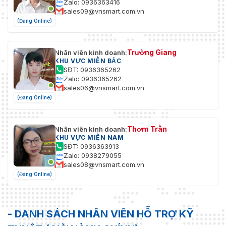
Zalo: 0936363416
sales09@vnsmart.com.vn
(Đang Online)
Trường Giang
Nhân viên kinh doanh:
KHU VỰC MIỀN BẮC
SĐT: 0936365262
Zalo: 0936365262
sales06@vnsmart.com.vn
(Đang Online)
Thơm Trần
Nhân viên kinh doanh:
KHU VỰC MIỀN NAM
SĐT: 0936363913
Zalo: 0938279055
sales08@vnsmart.com.vn
(Đang Online)
- DANH SÁCH NHÂN VIÊN HỖ TRỢ KỸ