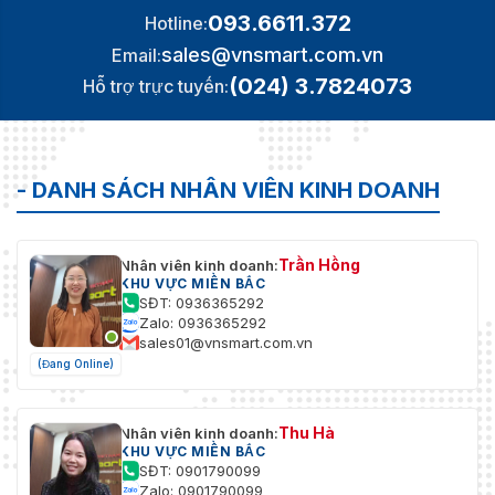
093.6611.372
Hotline:
sales@vnsmart.com.vn
Email:
(024) 3.7824073
Hỗ trợ trực tuyến:
- DANH SÁCH NHÂN VIÊN KINH DOANH
Trần Hồng
Nhân viên kinh doanh:
KHU VỰC MIỀN BẮC
SĐT: 0936365292
Zalo: 0936365292
sales01@vnsmart.com.vn
(Đang Online)
Thu Hà
Nhân viên kinh doanh:
KHU VỰC MIỀN BẮC
SĐT: 0901790099
Zalo: 0901790099