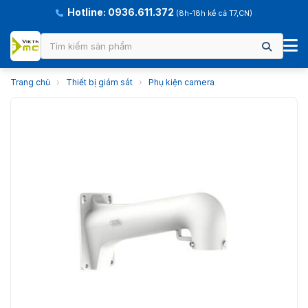
Hotline: 0936.611.372
(8h-18h kể cả T7,CN)
Trang chủ
›
Thiết bị giám sát
›
Phụ kiện camera