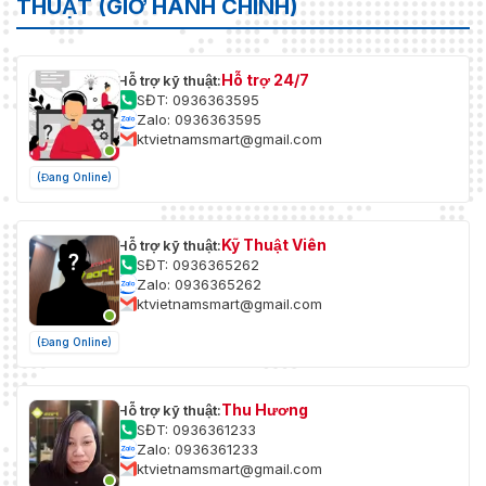
THUẬT (GIỜ HÀNH CHÍNH)
Hỗ trợ 24/7
Hỗ trợ kỹ thuật:
SĐT: 0936363595
Zalo: 0936363595
ktvietnamsmart@gmail.com
(Đang Online)
Kỹ Thuật Viên
Hỗ trợ kỹ thuật:
SĐT: 0936365262
Zalo: 0936365262
ktvietnamsmart@gmail.com
(Đang Online)
Thu Hương
Hỗ trợ kỹ thuật:
SĐT: 0936361233
Zalo: 0936361233
ktvietnamsmart@gmail.com