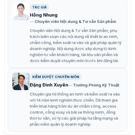
Đặc điểm nổi bật giá treo camera
TÁC GIẢ
Hồng Nhung
Hikvision DS-1603ZJ
Chuyên viên Nội dung & Tư vấn Sản phẩm
Hikvision DS-1603ZJ là lựa chọn hoàn hảo cho những ai
Chuyên viên Nội dung & Tư vấn Sản phẩm, phụ
đang tìm kiếm một sản phẩm chất lượng cao, giá thành
trách biên soạn các nội dung về thiết bị an ninh,
hợp lý để lắp đặt camera an ninh.
chấm công, kiểm soát ra vào và giải pháp quản lý
doanh nghiệp. Nội dung được xây dựng từ kinh
Được làm từ hợp kim nhôm cao cấp, đảm bảo an toàn
nghiệm tư vấn khách hàng, tài liệu sản phẩm và
cho camera trong mọi điều kiện môi trường.
được kiểm duyệt chuyên môn trước khi đăng tải.
Chống thấm nước và bụi bẩn với chuẩn IP66, phù
hợp cho lắp đặt cả trong nhà và ngoài trời.
KIỂM DUYỆT CHUYÊN MÔN
Đặng Đình Xuyên
Trưởng Phòng Kỹ Thuật
Khả năng chịu nhiệt tốt, hoạt động ổn định trong điều
Chuyên gia hệ thống an ninh và kiểm soát ra vào
kiện nhiệt độ từ -40°C đến 60°C.
với 14 năm kinh nghiệm thực chiến. Đã tham gia
Thiết kế thông minh với các khớp nối linh hoạt, giúp
triển khai hàng trăm dự án chấm công, access
bạn dễ dàng điều chỉnh góc nhìn camera theo ý
control, cổng xoay và bãi xe thông minh, đồng
thời tư vấn, xử lý các giải pháp hạ tầng mạng và
muốn.
phần mềm quản lý doanh nghiệp.
Tương thích với nhiều loại camera quay quét