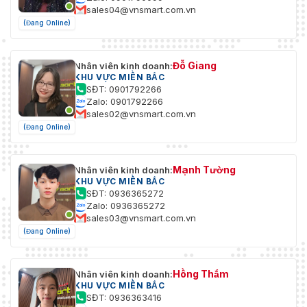
sales04@vnsmart.com.vn
(Đang Online)
Đỗ Giang
Nhân viên kinh doanh:
KHU VỰC MIỀN BẮC
SĐT: 0901792266
Zalo: 0901792266
sales02@vnsmart.com.vn
(Đang Online)
Mạnh Tường
Nhân viên kinh doanh:
KHU VỰC MIỀN BẮC
SĐT: 0936365272
Zalo: 0936365272
sales03@vnsmart.com.vn
(Đang Online)
Hồng Thắm
Nhân viên kinh doanh:
KHU VỰC MIỀN BẮC
SĐT: 0936363416