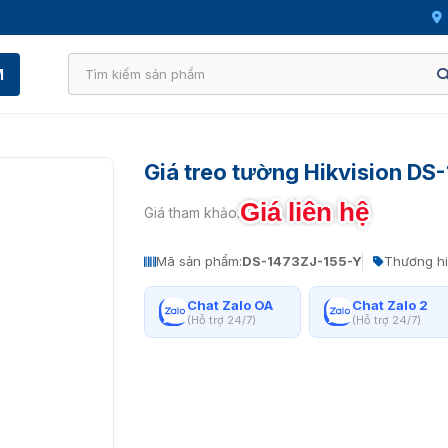
M
Giá treo tường Hikvision D
Giá liên hệ
Giá tham khảo:
Mã sản phẩm:
DS-1473ZJ-155-Y
Thương hi
Chat Zalo OA
Chat Zalo 2
(Hỗ trợ 24/7)
(Hỗ trợ 24/7)