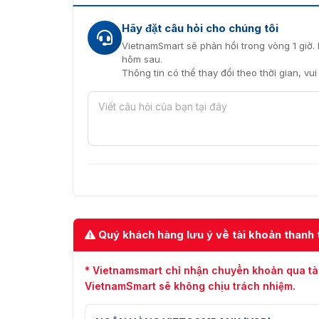
Hãy đặt câu hỏi cho chúng tôi
VietnamSmart sẽ phản hồi trong vòng 1 giờ. 
hôm sau.
Thông tin có thể thay đổi theo thời gian, vu
Giá treo tườn
Vietnamsmart – Địa chỉ phân ph
Vietnamsmart
là nhà phân phối ủy quyền chín
treo tường camera DS-1473ZJ-155-Y. Sản phẩm 
chứng minh nguồn gốc xuất xứ và tem bảo hà
Đội ngũ nhân viên tư vấn nhiệt tình, giàu ki
cầu và giải đáp mọi thắc mắc của bạn qua hot
Quý khách hàng lưu ý về tài khoản thanh 
* Vietnamsmart chỉ nhận chuyển khoản qua tà
VietnamSmart sẽ không chịu trách nhiệm.