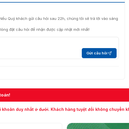
Nếu Quý khách gửi câu hỏi sau 22h, chúng tôi sẽ trả lời vào sáng
i lòng đặt câu hỏi để nhận được cập nhật mới nhất!
g Hikvision DS-1473ZJ-155-Y
ối Hikvision DS-1473ZJ-155-Y chính hãng
Gửi câu hỏi
h thức của Hikvision tại Việt Nam, chuyên cung cấp giá
được nhập khẩu trực tiếp từ Hikvision, có đầy đủ giấy tờ
nh chính hãng.
nh nghiệm sẽ hỗ trợ bạn lựa chọn sản phẩm phù hợp với nhu
line 093.6611.372.
toán!
i khoản duy nhất ở dưới. Khách hàng tuyệt đối không chuyển 