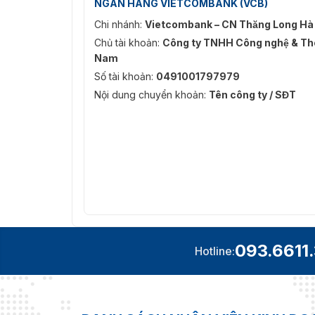
NGÂN HÀNG VIETCOMBANK (VCB)
Chi nhánh:
Vietcombank – CN Thăng Long Hà
Chủ tài khoản:
Công ty TNHH Công nghệ & Thô
Nam
Số tài khoản:
0491001797979
Nội dung chuyển khoản:
Tên công ty / SĐT
093.6611
Hotline: