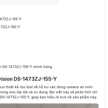
1473ZJ-155-Y
-1473ZJ-155-Y
1473ZJ-155-Y
ion DS-1473ZJ-155-Y chính hãng
kvision DS-1473ZJ-155-Y
ợc thiết kế đặc biệt để hỗ trợ các dòng camera an ninh
trong việc lắp đặt và sử dụng. Bài viết này sẽ phân tích chi
ng DS-1473ZJ-155-Y, giúp bạn hiểu rõ hơn về sản phẩm này.