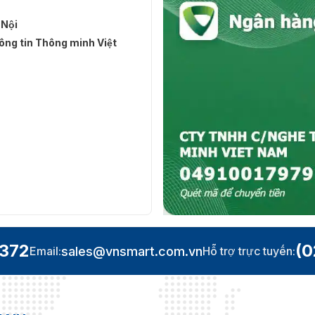
 Nội
ng tin Thông minh Việt
.372
(0
sales@vnsmart.com.vn
Email:
Hỗ trợ trực tuyến: