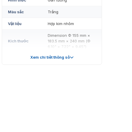
Hình thức
Gắn tường
Màu sắc
Trắng
Vật liệu
Hợp kim nhôm
Dimension Φ 155 mm ×
Kích thước
183.5 mm × 240 mm (Φ
6.10" × 7.22" × 9.45")
Xem chi tiết thông số
Cân nặng
Xấp xỉ. 650 g (1,4 lb.)