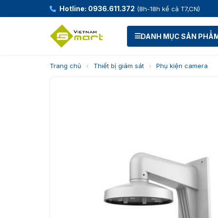
Hotline: 0936.611.372
(8h-18h kể cả T7,CN)
DANH MỤC SẢN PHẨ
Trang chủ
›
Thiết bị giám sát
›
Phụ kiện camera