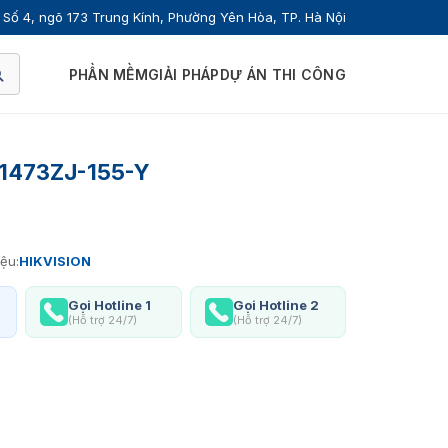
Số 4, ngõ 173 Trung Kính, Phường Yên Hòa, TP. Hà Nội
PHẦN MỀM
GIẢI PHÁP
DỰ ÁN THI CÔNG
S-1473ZJ-155-Y
ệu:
HIKVISION
Gọi Hotline 1
Gọi Hotline 2
(Hỗ trợ 24/7)
(Hỗ trợ 24/7)