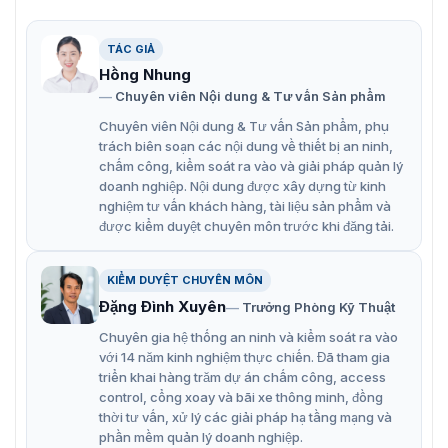
vào tùy chọn của đơn vị sử dụng. Trên đây là các phiên
bản có sẵn của model DS-K7F01-P tại VietnamSmart:
TÁC GIẢ
Hồng Nhung
Các phiên bản có sẵn
DS-K7F01
Chuyên viên Nội dung & Tư vấn Sản phẩm
Chuyên viên Nội dung & Tư vấn Sản phẩm, phụ
DS-K7F01-
trách biên soạn các nội dung về thiết bị an ninh,
chấm công, kiểm soát ra vào và giải pháp quản lý
DS-K7F01
doanh nghiệp. Nội dung được xây dựng từ kinh
nghiệm tư vấn khách hàng, tài liệu sản phẩm và
DS-K7F01
được kiểm duyệt chuyên môn trước khi đăng tải.
DS-K7F01-P sử dụng kính acrylic trong hàng rào phân
KIỂM DUYỆT CHUYÊN MÔN
làn, nó tạo ra một tầm nhìn rõ ràng và truyền ánh sáng,
Đặng Đình Xuyên
Trưởng Phòng Kỹ Thuật
cho phép người dùng nhìn thấy và cảm nhận không gian
xung quanh một cách tự nhiên. Kính acrylic có độ bền
Chuyên gia hệ thống an ninh và kiểm soát ra vào
với 14 năm kinh nghiệm thực chiến. Đã tham gia
cao và khả năng chống trầy xước tốt, làm cho nó lựa
triển khai hàng trăm dự án chấm công, access
chọn phổ biến cho việc tạo hàng rào phân làn trong các
control, cổng xoay và bãi xe thông minh, đồng
môi trường công cộng.
thời tư vấn, xử lý các giải pháp hạ tầng mạng và
phần mềm quản lý doanh nghiệp.
VietnamSmart – Đại lý phân phối chính