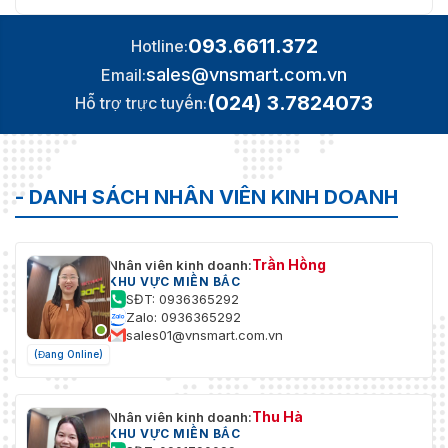
093.6611.372
Hotline:
sales@vnsmart.com.vn
Email:
(024) 3.7824073
Hỗ trợ trực tuyến:
- DANH SÁCH NHÂN VIÊN KINH DOANH
Trần Hồng
Nhân viên kinh doanh:
KHU VỰC MIỀN BẮC
SĐT: 0936365292
Zalo: 0936365292
sales01@vnsmart.com.vn
(Đang Online)
Thu Hà
Nhân viên kinh doanh:
KHU VỰC MIỀN BẮC