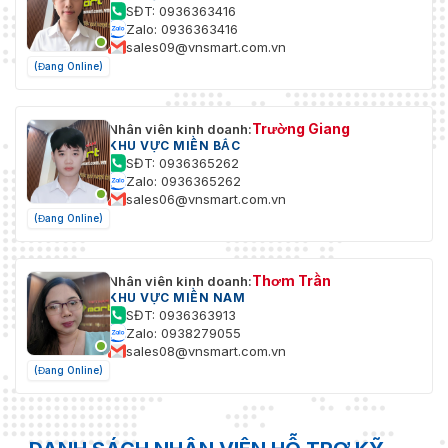
SĐT: 0936363416
Zalo: 0936363416
sales09@vnsmart.com.vn
(Đang Online)
Trường Giang
Nhân viên kinh doanh:
KHU VỰC MIỀN BẮC
SĐT: 0936365262
Zalo: 0936365262
sales06@vnsmart.com.vn
(Đang Online)
Thơm Trần
Nhân viên kinh doanh:
KHU VỰC MIỀN NAM
SĐT: 0936363913
Zalo: 0938279055
sales08@vnsmart.com.vn
(Đang Online)