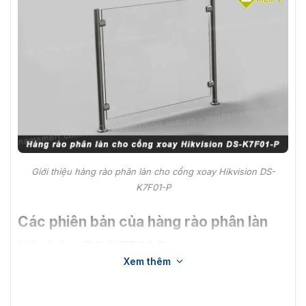
Giới thiệu hàng rào phân làn cho cổng xoay Hikvision DS-
K7F01-P
Các phiên bản của hàng rào phân làn
Hikvision DS-K7F01-P
Xem thêm
DS-K7F01-P có tấm chắn được là bằng thủy tinh Acrylic,
cột đứng giữ tấm chắn được làm bằng thép kim loại
không gỉ. Độ dài sẽ được thay đổi tương ứng phụ thuộc