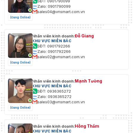
SĐT: 0901790099
Zalo: 0901790099
sales04@vnsmart.com.vn
(Đang Online)
Đỗ Giang
Nhân viên kinh doanh:
KHU VỰC MIỀN BẮC
SĐT: 0901792266
Zalo: 0901792266
sales02@vnsmart.com.vn
(Đang Online)
Mạnh Tường
Nhân viên kinh doanh:
KHU VỰC MIỀN BẮC
SĐT: 0936365272
Zalo: 0936365272
sales03@vnsmart.com.vn
(Đang Online)
Hồng Thắm
Nhân viên kinh doanh:
KHU VỰC MIỀN BẮC