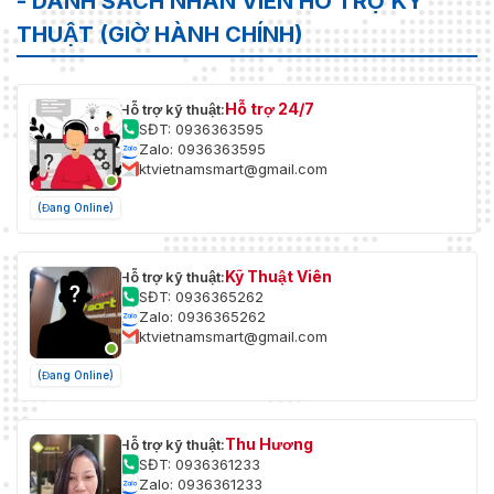
- DANH SÁCH NHÂN VIÊN HỖ TRỢ KỸ
THUẬT (GIỜ HÀNH CHÍNH)
Hỗ trợ 24/7
Hỗ trợ kỹ thuật:
SĐT: 0936363595
Zalo: 0936363595
ktvietnamsmart@gmail.com
(Đang Online)
Kỹ Thuật Viên
Hỗ trợ kỹ thuật:
SĐT: 0936365262
Zalo: 0936365262
ktvietnamsmart@gmail.com
(Đang Online)
Thu Hương
Hỗ trợ kỹ thuật:
SĐT: 0936361233
Zalo: 0936361233