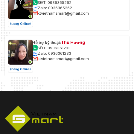
SĐT: 0936365262
Zalo: 0936365262
ktvietnamsmart@gmail.com
(Đang Online)
Thu Hương
Hỗ trợ kỹ thuật:
SĐT: 0936361233
Zalo: 0936361233
ktvietnamsmart@gmail.com
(Đang Online)