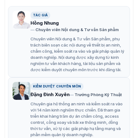
AT2910K được tùy chỉnh cho các trạm kiểm soát, để quét
TÁC GIẢ
ô tô, xe buýt, xế hộp… Nó có thể được tích hợp với Hệ
Hồng Nhung
thống nhận dạng biển số, video thời gian thực và chụp
ảnh thời gian thực để đáp ứng các yêu cầu khác nhau
Chuyên viên Nội dung & Tư vấn Sản phẩm
của dự án.
Chuyên viên Nội dung & Tư vấn Sản phẩm, phụ
trách biên soạn các nội dung về thiết bị an ninh,
Tính năng nổi bật của hệ thống kiểm tra
chấm công, kiểm soát ra vào và giải pháp quản lý
doanh nghiệp. Nội dung được xây dựng từ kinh
xe AT2910K
nghiệm tư vấn khách hàng, tài liệu sản phẩm và
được kiểm duyệt chuyên môn trước khi đăng tải.
Một vài tính năng tiêu biểu được nhà sản xuất Safeway
trang bị vào model AT2910K này. Mang đến một sản
phẩm kiểm soát an ninh chất lượng
KIỂM DUYỆT CHUYÊN MÔN
Danh sách thông tin xe được kiểm tra, truy vấn dữ
Đặng Đình Xuyên
Trưởng Phòng Kỹ Thuật
liệu, quản lý người dùng, đường cong thời gian thực,
Chuyên gia hệ thống an ninh và kiểm soát ra vào
phát lại, v.v.
với 14 năm kinh nghiệm thực chiến. Đã tham gia
triển khai hàng trăm dự án chấm công, access
Quét di động: Thiết kế di động để di chuyển hệ thống
control, cổng xoay và bãi xe thông minh, đồng
quét trên đường sắt mà không cần tài xế điều khiển
thời tư vấn, xử lý các giải pháp hạ tầng mạng và
phần mềm quản lý doanh nghiệp.
phương tiện.