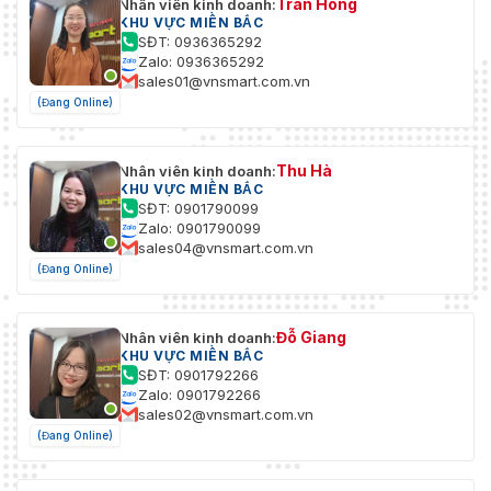
Trần Hồng
Nhân viên kinh doanh:
KHU VỰC MIỀN BẮC
SĐT: 0936365292
Zalo: 0936365292
sales01@vnsmart.com.vn
(Đang Online)
Thu Hà
Nhân viên kinh doanh:
KHU VỰC MIỀN BẮC
SĐT: 0901790099
Zalo: 0901790099
sales04@vnsmart.com.vn
(Đang Online)
Đỗ Giang
Nhân viên kinh doanh:
KHU VỰC MIỀN BẮC
SĐT: 0901792266
Zalo: 0901792266
sales02@vnsmart.com.vn
(Đang Online)