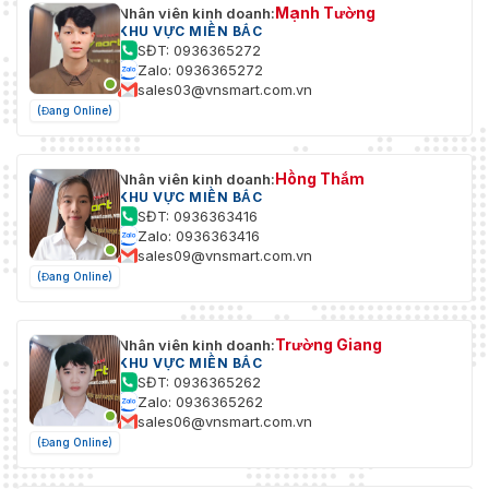
Mạnh Tường
Nhân viên kinh doanh:
KHU VỰC MIỀN BẮC
SĐT: 0936365272
Zalo: 0936365272
sales03@vnsmart.com.vn
(Đang Online)
Hồng Thắm
Nhân viên kinh doanh:
KHU VỰC MIỀN BẮC
SĐT: 0936363416
Zalo: 0936363416
sales09@vnsmart.com.vn
(Đang Online)
Trường Giang
Nhân viên kinh doanh:
KHU VỰC MIỀN BẮC
SĐT: 0936365262
Zalo: 0936365262
sales06@vnsmart.com.vn
(Đang Online)