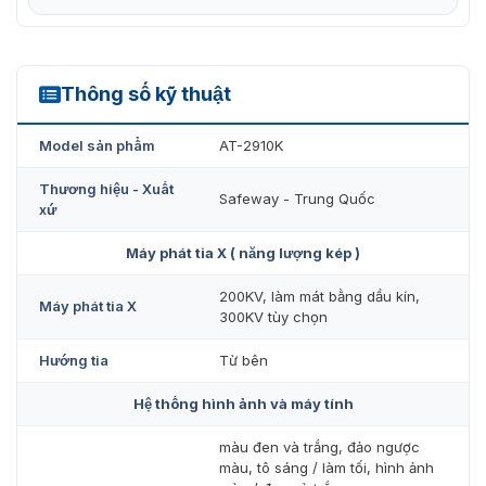
Diện tích xây dựng rất nhỏ và không cần xây dựng
thêm đế.
Hình ảnh năng lượng kép: có thể thực hiện nhận
Thông số kỹ thuật
AT2910K
dạng chất tự động, có thể phân biệt giữa chất hữu
cơ, chất vô cơ và các vật kim loại khó xâm nhập. Nó
Model sản phẩm
AT-2910K
giúp người vận hành nhanh chóng xác định nhiều
Thương hiệu - Xuất
loại vật phẩm nguy hiểm.
Safeway - Trung Quốc
xứ
Tùy chọn Nhận dạng Biển số Tự động (ALPR): Theo
Máy phát tia X ( năng lượng kép )
nhu cầu khác nhau của khách hàng, chúng tôi có
thể tích hợp nhận dạng biển số xe tự động.
200KV, làm mát bằng dầu kín,
Máy phát tia X
300KV tùy chọn
Hình ảnh được quét (200KV)
Hướng tia
Từ bên
Hệ thống hình ảnh và máy tính
màu đen và trắng, đảo ngược
màu, tô sáng / làm tối, hình ảnh