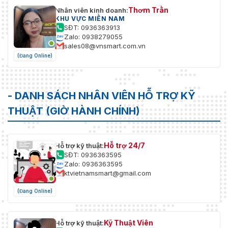
Thơm Trần
Nhân viên kinh doanh:
KHU VỰC MIỀN NAM
SĐT: 0936363913
Zalo: 0938279055
sales08@vnsmart.com.vn
(Đang Online)
- DANH SÁCH NHÂN VIÊN HỖ TRỢ KỸ
THUẬT (GIỜ HÀNH CHÍNH)
Hỗ trợ 24/7
Hỗ trợ kỹ thuật:
SĐT: 0936363595
Zalo: 0936363595
ktvietnamsmart@gmail.com
(Đang Online)
Kỹ Thuật Viên
Hỗ trợ kỹ thuật: