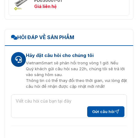
PD030001-01
Giá liên hệ
Kích thước tổng quan của cổng tra xe AT2910K
HỎI ĐÁP VỀ SẢN PHẨM
Hãy đặt câu hỏi cho chúng tôi
VietnamSmart sẽ phản hồi trong vòng 1 giờ. Nếu
Quý khách gửi câu hỏi sau 22h, chúng tôi sẽ trả lời
vào sáng hôm sau.
Thông tin có thể thay đổi theo thời gian, vui lòng đặt
câu hỏi để nhận được cập nhật mới nhất!
Hình ảnh mô phỏng của thiết bị kiểm tra xe AT2910K
Gửi câu hỏi
VietnamSmart
đơn vị cung cấp các thiết bị kiểm soát
an ninh hiện đại, tiên tiến nhất hiện nay. Chúng tôi luôn
cố gắng mang đến cho khách hàng những giải pháp