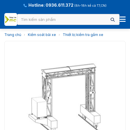
Hotline: 0936.611.372
(8h-18h kể cả T7,CN)
Trang chủ
›
Kiểm soát bãi xe
›
Thiết bị kiểm tra gầm xe