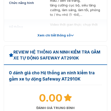
màu / đen và trắng,
Chức năng hình
tăng cường cục bộ, siêu tăng
cường, làm sáng, làm tối, phóng
to / thu nhỏ (1 -64),...
Video thời gian thực; chụp thời
Hệ thống
gian thực (Tùy chọn)
Xem chi tiết thông số
Màn hình
LCD 24 inch, 1920 x 1080
Mô phỏng hình ảnh quét xe khi đi qua cổng kiểm tra AT-2910K
Một bảng điều khiển có thể khóa
Bảng điều khiển
An toàn phóng xạ
REVIEW HỆ THỐNG AN NINH KIỂM TRA GẦM
màn hình và bàn phím
XE TỰ ĐỘNG SAFEWAY AT2910K
Khu vực kiểm soát như bên dưới. Rò rỉ tia X ở biên
An toàn phím
Đảm bảo phím ASA/ISO1600
giới của khu vực là <5 μSv / h
0 đánh giá cho Hệ thống an ninh kiểm tra
CPU: Intel (R) i3 (R) 3.3GHz
Bộ nhớ
RAM: 4GB
gầm xe tự động Safeway AT2910K
Hệ điều hành
Windows 7 hoặc Windows 10
0.00
Thông số chung của sản phẩm
ĐÁNH GIÁ TRUNG BÌNH
Tốc độ quét
0.4m/s