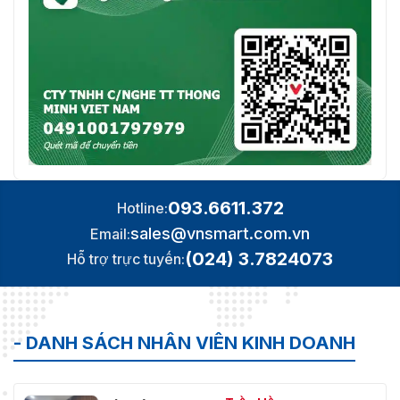
khắc phục lỗi thep quy định. Liên hệ với chúng tôi theo
thông tin bên dưới bài viết – Đội ngũ kinh doanh nhiệt
tình, chuyên nghiệp sễ hỗ trợ giải đáp thắc mắc – Tư vấn
miễn phí !!!
093.6611.372
Hotline:
sales@vnsmart.com.vn
Email:
(024) 3.7824073
Hỗ trợ trực tuyến:
- DANH SÁCH NHÂN VIÊN KINH DOANH