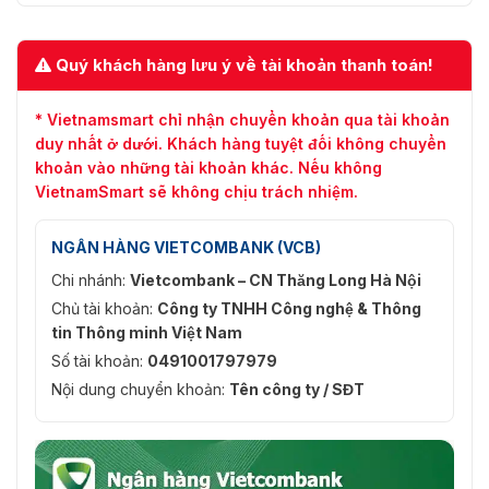
kiểm soát an ninh tốt nhất. Với
thiết bị kiểm tra xe
Safeway AT-2910K
này chắc chắn là giải pháp công
nghệ tối ưu.
Quý khách hàng lưu ý về tài khoản thanh toán!
* Vietnamsmart chỉ nhận chuyển khoản qua tài khoản
duy nhất ở dưới. Khách hàng tuyệt đối không chuyển
khoản vào những tài khoản khác. Nếu không
VietnamSmart sẽ không chịu trách nhiệm.
NGÂN HÀNG VIETCOMBANK (VCB)
Chi nhánh:
Vietcombank – CN Thăng Long Hà Nội
Chủ tài khoản:
Công ty TNHH Công nghệ & Thông
tin Thông minh Việt Nam
Số tài khoản:
0491001797979
Nội dung chuyển khoản:
Tên công ty / SĐT
Model này hiện đang được
VietnamSmart
cung cấp
chính hãng trên thị tường, nhập trực tiếp từ nhà sản
xuất. Nên chất lượng đảm bảo cùng mức giá tốt nhất
đến với khách hàng. Chính sách bảo hành 12 tháng và