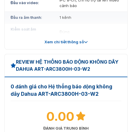
Đầu vào video:
cảnh báo
Đầu ra âm thanh:
1 kênh
Kiểm soát âm
Đúng
lượng:
Xem chi tiết thông số
Truyền giọng nói:
Người nói địa phương
Hub - Cho biết trạng thái cảnh
REVIEW HỆ THỐNG BÁO ĐỘNG KHÔNG DÂY
Chỉ báo trạng thái:
báo, kích hoạt và giải giáp, kết
DAHUA ART-ARC3800H-03-W2
nối mạng và lỗi thiết bị
Điều khiển từ xa - 1 đèn báo
0 đánh giá cho Hệ thống báo động không
trạng thái hai màu (xanh là bình
thường, đỏ là bất thường)
dây Dahua ART-ARC3800H-03-W2
Máy dò cửa - 1 đèn báo xanh
0.00
Đầu báo PIR - 1 đèn báo xanh
Hub - Bao gồm nút đặt lại, nút
ĐÁNH GIÁ TRUNG BÌNH
Cái nút: