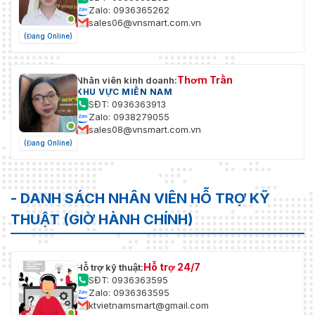
Zalo: 0936365262
sales06@vnsmart.com.vn
(Đang Online)
Thơm Trần
Nhân viên kinh doanh:
KHU VỰC MIỀN NAM
SĐT: 0936363913
Zalo: 0938279055
sales08@vnsmart.com.vn
(Đang Online)
- DANH SÁCH NHÂN VIÊN HỖ TRỢ KỸ
THUẬT (GIỜ HÀNH CHÍNH)
Hỗ trợ 24/7
Hỗ trợ kỹ thuật:
SĐT: 0936363595
Zalo: 0936363595
ktvietnamsmart@gmail.com