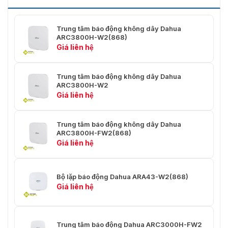
nhập:
Máy dò PIR - Có
Hub - 33 người dùng trong ứng
Trung tâm báo động không dây Dahua
dụng (31 người dùng thông
ARC3800H-W2(868)
Quản lý người
thường, 1 người dùng quản trị
Giá liên hệ
dùng:
viên và 1 người cài đặt) và 32
người dùng
Trung tâm báo động không dây Dahua
ARC3800H-W2
Tạp chí:
Hub - Lên tới 5.000 mục
Giá liên hệ
Máy dò cửa - từ –15 °C đến +65
Phạm vi đo (Nhiệt
°C (trong nhà) / Máy dò PIR: –15
độ):
Trung tâm báo động không dây Dahua
°C đến +65 °C (trong nhà)
ARC3800H-FW2(868)
Giá liên hệ
Giao thức truyền
Hub - SIA, SoftGuard
tải:
Máy dò cửa - Máy dò tiếp xúc /
Bộ lặp báo động Dahua ARA43-W2(868)
cảm biến:
Máy dò PIR: Cảm biến PIR với hai
Giá liên hệ
phần tử có độ ồn thấp
Chế độ phát hiện:
Máy dò PIR
Trung tâm báo động Dahua ARC3000H-FW2