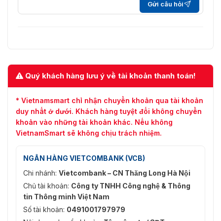
Giới hạn ở 25 mW
Gửi câu hỏi
phát (EIRP) Tất cả:
Phương thức liên
Hai chiều (tất cả)
lạc:
Lên tới 2.000 m (6561,68 ft) trong
Trung tâm:
không gian mở
Quý khách hàng lưu ý về tài khoản thanh toán!
Lên đến 900 m trong không gian
Điều khiển từ xa:
mở
* Vietnamsmart chỉ nhận chuyển khoản qua tài khoản
duy nhất ở dưới. Khách hàng tuyệt đối không chuyển
Lên đến 1.200 m trong không
Máy dò cửa:
khoản vào những tài khoản khác. Nếu không
gian mở
VietnamSmart sẽ không chịu trách nhiệm.
Lên đến 1.600 m trong không
Máy dò PIR:
gian mở
NGÂN HÀNG VIETCOMBANK (VCB)
Chi nhánh:
Vietcombank – CN Thăng Long Hà Nội
Chế độ mã hóa:
AES128
Chủ tài khoản:
Công ty TNHH Công nghệ & Thông
Hub 100-240 VAC, 50/60 HZ /
tin Thông minh Việt Nam
Điều khiển từ xa - Pin CR2032 /
Nguồn điện:
Số tài khoản:
0491001797979
Cảm biến cửa - Pin CR123A /