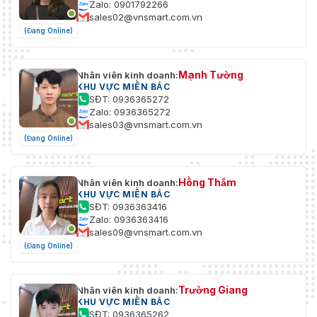
Zalo: 0901792266
sales02@vnsmart.com.vn
(Đang Online)
Mạnh Tường
Nhân viên kinh doanh:
KHU VỰC MIỀN BẮC
SĐT: 0936365272
Zalo: 0936365272
sales03@vnsmart.com.vn
(Đang Online)
Hồng Thắm
Nhân viên kinh doanh:
KHU VỰC MIỀN BẮC
SĐT: 0936363416
Zalo: 0936363416
sales09@vnsmart.com.vn
(Đang Online)
Trường Giang
Nhân viên kinh doanh:
KHU VỰC MIỀN BẮC
SĐT: 0936365262