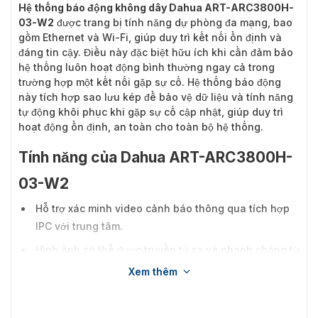
Hệ thống báo động không dây Dahua ART-ARC3800H-
03-W2
được trang bị tính năng dự phòng đa mạng, bao
gồm Ethernet và Wi-Fi, giúp duy trì kết nối ổn định và
đáng tin cậy. Điều này đặc biệt hữu ích khi cần đảm bảo
hệ thống luôn hoạt động bình thường ngay cả trong
trường hợp một kết nối gặp sự cố. Hệ thống báo động
này tích hợp sao lưu kép để bảo vệ dữ liệu và tính năng
tự động khôi phục khi gặp sự cố cập nhật, giúp duy trì
hoạt động ổn định, an toàn cho toàn bộ hệ thống.
Tính năng của Dahua ART-ARC3800H-
03-W2
Hỗ trợ xác minh video cảnh báo thông qua tích hợp
IPC với trung tâm.
Hình ảnh có thể được truyền từ xa và nhanh chóng từ
PIR-Cam đến thiết bị.
Xem thêm
Tính năng cảnh báo cuộc gọi bằng giọng nói.
Hỗ trợ các phương pháp cấu hình mạng có dây và