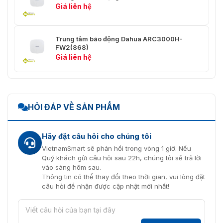
Giá liên hệ
Độ nhạy của máy
3 mức điều chỉnh
dò PIR:
Phạm vi phát hiện
12 m (90°) với chiều cao lắp đặt
Trung tâm báo động Dahua ARC3000H-
máy dò PIR:
2,2 m
FW2(868)
Giá liên hệ
Tốc độ phát hiện
0,3 m/s–3 m/s
máy dò PIR:
Khoảng cách di
chuyển của máy dò
< 40mm
HỎI ĐÁP VỀ SẢN PHẨM
cửa:
Máy dò PIR cấp độ
Hãy đặt câu hỏi cho chúng tôi
≤ 18kg
miễn dịch động vật:
VietnamSmart sẽ phản hồi trong vòng 1 giờ. Nếu
Quý khách gửi câu hỏi sau 22h, chúng tôi sẽ trả lời
Mức kháng ánh
vào sáng hôm sau.
sáng trắng của
6500 lx
Thông tin có thể thay đổi theo thời gian, vui lòng đặt
máy dò PIR:
câu hỏi để nhận được cập nhật mới nhất!
Tính thường xuyên:
868,0 MHz–868,6 MHz
Công suất máy