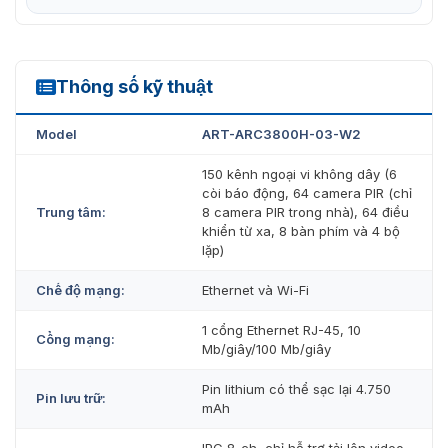
Thông số kỹ thuật
ART-ARC3800H-03-W2
Model
ART-ARC3800H-03-W2
150 kênh ngoại vi không dây (6
còi báo động, 64 camera PIR (chỉ
Trung tâm:
8 camera PIR trong nhà), 64 điều
khiển từ xa, 8 bàn phím và 4 bộ
lặp)
Chế độ mạng:
Ethernet và Wi-Fi
1 cổng Ethernet RJ-45, 10
Cổng mạng:
Mb/giây/100 Mb/giây
Pin lithium có thể sạc lại 4.750
Pin lưu trữ:
mAh
IPC 8-ch, chỉ hỗ trợ tải lên video