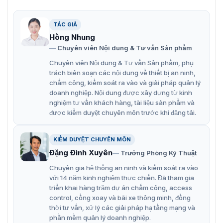
AP, giúp việc thêm hub vào ứng dụng và chuyển
sang hub dễ dàng hơn mạng.
TÁC GIẢ
Hồng Nhung
Hỗ trợ dự phòng đa mạng cho Ethernet và Wi-Fi để
Chuyên viên Nội dung & Tư vấn Sản phẩm
đảm bảo mạng luôn ổn định và đáng tin cậy.
Chuyên viên Nội dung & Tư vấn Sản phẩm, phụ
Hỗ trợ giao tiếp hai chiều và nhảy tần để thực hiện
trách biên soạn các nội dung về thiết bị an ninh,
giao tiếp với các thiết bị ngoại vi không dây ổn định
chấm công, kiểm soát ra vào và giải pháp quản lý
và đáng tin cậy.
doanh nghiệp. Nội dung được xây dựng từ kinh
nghiệm tư vấn khách hàng, tài liệu sản phẩm và
Tính năng cập nhật đám mây. Bạn cũng có thể cập
được kiểm duyệt chuyên môn trước khi đăng tải.
nhật thiết bị từ xa và thiết bị ngoại vi không dây trên
ứng dụng di động.
KIỂM DUYỆT CHUYÊN MÔN
Cung cấp hệ thống sao lưu kép và sử dụng tính năng
Đặng Đình Xuyên
Trưởng Phòng Kỹ Thuật
tự động khôi phục khi có sự cố cập nhật không thành
Chuyên gia hệ thống an ninh và kiểm soát ra vào
công.
với 14 năm kinh nghiệm thực chiến. Đã tham gia
triển khai hàng trăm dự án chấm công, access
control, cổng xoay và bãi xe thông minh, đồng
thời tư vấn, xử lý các giải pháp hạ tầng mạng và
phần mềm quản lý doanh nghiệp.