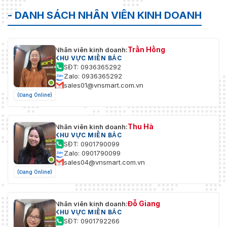
phẩm:
100,2 mm × 20,8 mm × 20,3 mm
(L × W × H) / Máy dò PIR: 104,0
- DANH SÁCH NHÂN VIÊN KINH DOANH
mm × 60,0 mm × 50,0 mm (L × W
× H)
Trần Hồng
Nhân viên kinh doanh:
Chất liệu vỏ:
PC + ABS (tất cả)
KHU VỰC MIỀN BẮC
SĐT: 0936365292
Trung tâm Wi-Fi
IEEE 802.11b/g/n
Zalo: 0936365292
tiêu chuẩn:
sales01@vnsmart.com.vn
(Đang Online)
Tần số trung tâm
2400-2483,5 MHz
Wi-Fi:
Thu Hà
Nhân viên kinh doanh:
KHU VỰC MIỀN BẮC
SĐT: 0901790099
Zalo: 0901790099
sales04@vnsmart.com.vn
(Đang Online)
Đỗ Giang
Nhân viên kinh doanh:
KHU VỰC MIỀN BẮC
SĐT: 0901792266