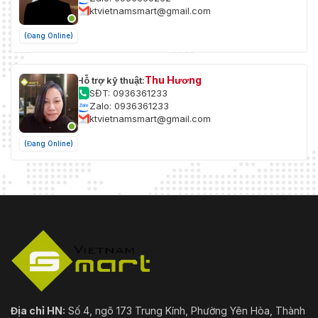
ktvietnamsmart@gmail.com
(Đang Online)
Thu Hương
Hỗ trợ kỹ thuật:
SĐT: 0936361233
Zalo: 0936361233
ktvietnamsmart@gmail.com
(Đang Online)
Địa chỉ HN:
Số 4, ngõ 173 Trung Kính, Phường Yên Hòa, Thành