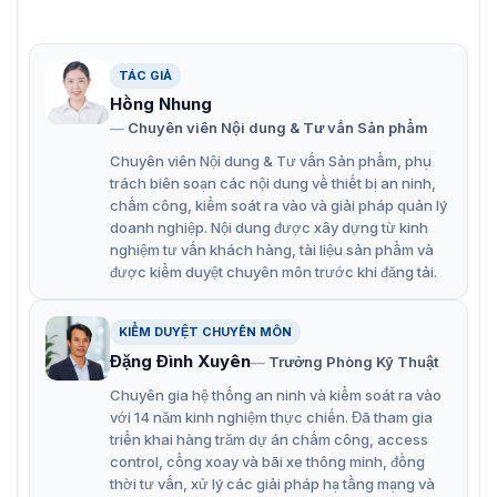
TÁC GIẢ
Hồng Nhung
Chuyên viên Nội dung & Tư vấn Sản phẩm
Chuyên viên Nội dung & Tư vấn Sản phẩm, phụ
trách biên soạn các nội dung về thiết bị an ninh,
chấm công, kiểm soát ra vào và giải pháp quản lý
Hộp đựng mối nối Hikvision DS-1284ZJ-M-AC3(OS)
doanh nghiệp. Nội dung được xây dựng từ kinh
nghiệm tư vấn khách hàng, tài liệu sản phẩm và
Khả năng hoạt động của DS-1284ZJ-
được kiểm duyệt chuyên môn trước khi đăng tải.
M-AC3(OS)
KIỂM DUYỆT CHUYÊN MÔN
Đặng Đình Xuyên
Trưởng Phòng Kỹ Thuật
Thiết kế bền bỉ và chống ăn mòn
Chuyên gia hệ thống an ninh và kiểm soát ra vào
Hộp nối DS-1284ZJ-M-AC3(OS) được làm từ thép không
với 14 năm kinh nghiệm thực chiến. Đã tham gia
gỉ và có lớp phủ chống ăn mòn, giúp bảo vệ thiết bị khỏi
triển khai hàng trăm dự án chấm công, access
các tác nhân gây hại từ môi trường như độ ẩm, nước và
control, cổng xoay và bãi xe thông minh, đồng
hóa chất. Màu xám bạc của hộp không chỉ tạo nên vẻ
thời tư vấn, xử lý các giải pháp hạ tầng mạng và
ngoài hiện đại mà còn tăng cường khả năng chống oxy