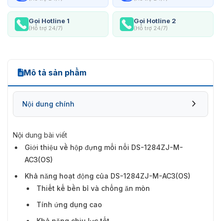
Gọi Hotline 1
Gọi Hotline 2
(Hỗ trợ 24/7)
(Hỗ trợ 24/7)
Mô tả sản phẩm
Nội dung chính
Nội dung bài viết
Giới thiệu về hộp đựng mối nối DS-1284ZJ-M-
Khả năng hoạt động của DS-1284ZJ-M-
AC3(OS)
AC3(OS)
Khả năng hoạt động của DS-1284ZJ-M-AC3(OS)
Thiết kế bền bỉ và chống ăn mòn
Tính ứng dụng cao
Khả năng chịu lực tốt