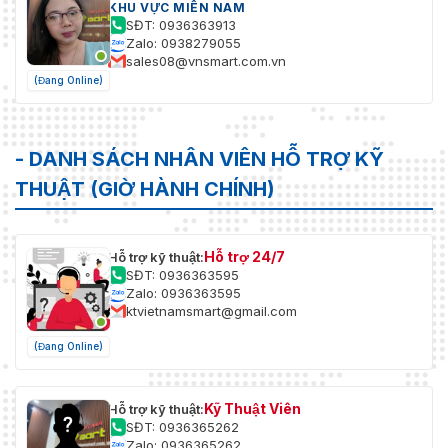
KHU VỰC MIỀN NAM
SĐT: 0936363913
Zalo: 0938279055
sales08@vnsmart.com.vn
(Đang Online)
- DANH SÁCH NHÂN VIÊN HỖ TRỢ KỸ
THUẬT (GIỜ HÀNH CHÍNH)
Hỗ trợ 24/7
Hỗ trợ kỹ thuật:
SĐT: 0936363595
Zalo: 0936363595
ktvietnamsmart@gmail.com
(Đang Online)
Kỹ Thuật Viên
Hỗ trợ kỹ thuật:
SĐT: 0936365262
Zalo: 0936365262