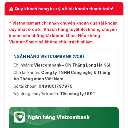
Quý khách hàng lưu ý về tài khoản thanh toán!
* Vietnamsmart chỉ nhận chuyển khoản qua tài khoản
duy nhất ở dưới. Khách hàng tuyệt đối không chuyển
khoản vào những tài khoản khác. Nếu không
VietnamSmart sẽ không chịu trách nhiệm.
NGÂN HÀNG VIETCOMBANK (VCB)
Chi nhánh:
Vietcombank – CN Thăng Long Hà Nội
Chủ tài khoản:
Công ty TNHH Công nghệ & Thông
tin Thông minh Việt Nam
Số tài khoản:
0491001797979
Nội dung chuyển khoản:
Tên công ty / SĐT