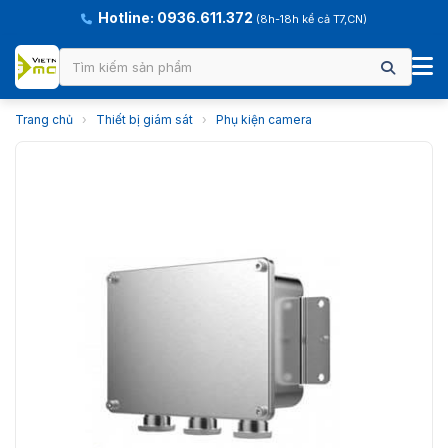
Hotline: 0936.611.372
(8h-18h kể cả T7,CN)
Trang chủ
›
Thiết bị giám sát
›
Phụ kiện camera