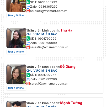
SĐT: 0936365292
Zalo: 0936365292
sales01@vnsmart.com.vn
(Đang Online)
Thu Hà
Nhân viên kinh doanh:
KHU VỰC MIỀN BẮC
SĐT: 0901790099
Zalo: 0901790099
sales04@vnsmart.com.vn
(Đang Online)
Đỗ Giang
Nhân viên kinh doanh:
KHU VỰC MIỀN BẮC
SĐT: 0901792266
Zalo: 0901792266
sales02@vnsmart.com.vn
(Đang Online)
Mạnh Tường
Nhân viên kinh doanh:
KHU VỰC MIỀN BẮC