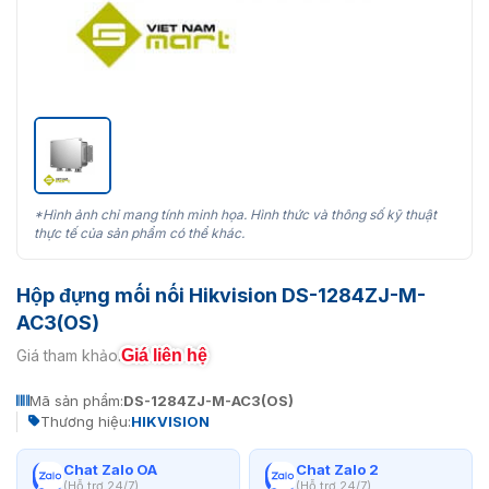
*Hình ảnh chỉ mang tính minh họa. Hình thức và thông số kỹ thuật
thực tế của sản phẩm có thể khác.
Hộp đựng mối nối Hikvision DS-1284ZJ-M-
AC3(OS)
Giá liên hệ
Giá tham khảo:
Mã sản phẩm:
DS-1284ZJ-M-AC3(OS)
Thương hiệu:
HIKVISION
Chat Zalo OA
Chat Zalo 2
(Hỗ trợ 24/7)
(Hỗ trợ 24/7)