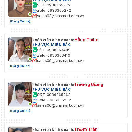
SĐT: 0936365272
Zalo: 0936365272
sales03@vnsmart.com.vn
(Đang Online)
Hồng Thắm
Nhân viên kinh doanh:
KHU VỰC MIỀN BẮC
SĐT: 0936363416
Zalo: 0936363416
sales09@vnsmart.com.vn
(Đang Online)
Trường Giang
Nhân viên kinh doanh:
KHU VỰC MIỀN BẮC
SĐT: 0936365262
Zalo: 0936365262
sales06@vnsmart.com.vn
(Đang Online)
Thơm Trần
Nhân viên kinh doanh: