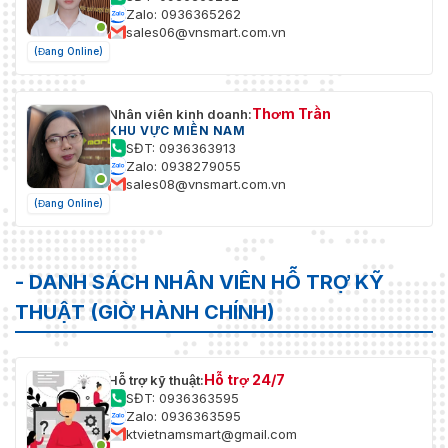
Zalo: 0936365262
sales06@vnsmart.com.vn
(Đang Online)
Thơm Trần
Nhân viên kinh doanh:
KHU VỰC MIỀN NAM
SĐT: 0936363913
Zalo: 0938279055
sales08@vnsmart.com.vn
(Đang Online)
- DANH SÁCH NHÂN VIÊN HỖ TRỢ KỸ
THUẬT (GIỜ HÀNH CHÍNH)
Hỗ trợ 24/7
Hỗ trợ kỹ thuật:
SĐT: 0936363595
Zalo: 0936363595
ktvietnamsmart@gmail.com