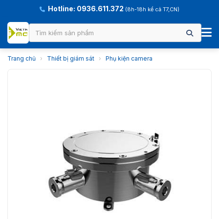
Hotline: 0936.611.372
(8h-18h kể cả T7,CN)
Trang chủ
›
Thiết bị giám sát
›
Phụ kiện camera