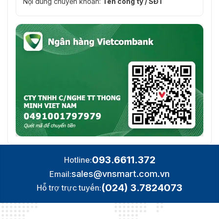
Nội dung chuyển khoản:
Tên công ty / SĐT
093.6611.372
Hotline:
sales@vnsmart.com.vn
Email:
(024) 3.7824073
Hỗ trợ trực tuyến: