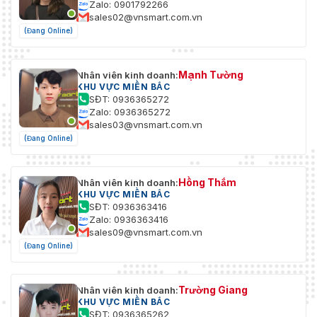
Zalo: 0901792266
sales02@vnsmart.com.vn
(Đang Online)
Mạnh Tường
Nhân viên kinh doanh:
KHU VỰC MIỀN BẮC
SĐT: 0936365272
Zalo: 0936365272
sales03@vnsmart.com.vn
(Đang Online)
Hồng Thắm
Nhân viên kinh doanh:
KHU VỰC MIỀN BẮC
SĐT: 0936363416
Zalo: 0936363416
sales09@vnsmart.com.vn
(Đang Online)
Trường Giang
Nhân viên kinh doanh:
KHU VỰC MIỀN BẮC
SĐT: 0936365262