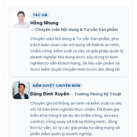
TÁC GIẢ
Hộp đựng mối nối hai mạch điện Hikvision DS-2780ZJ-X chống
Hồng Nhung
cháy nổ
Chuyên viên Nội dung & Tư vấn Sản phẩm
Đặc điểm chính của hộp đựng mối nối
Chuyên viên Nội dung & Tư vấn Sản phẩm, phụ
trách biên soạn các nội dung về thiết bị an ninh,
DS-2780ZJ-X
chấm công, kiểm soát ra vào và giải pháp quản lý
doanh nghiệp. Nội dung được xây dựng từ kinh
Khả năng chống bụi, chống nước hoàn hảo với tiêu
nghiệm tư vấn khách hàng, tài liệu sản phẩm và
chuẩn IP68.
được kiểm duyệt chuyên môn trước khi đăng tải.
Bảo vệ thiết bị bên trong khỏi mọi điều kiện thời tiết
KIỂM DUYỆT CHUYÊN MÔN
khắc nghiệt, từ mưa bão đến bụi bẩn.
Đặng Đình Xuyên
Trưởng Phòng Kỹ Thuật
Thiết kế chống cháy nổ được chứng nhận đạt chuẩn
Chuyên gia hệ thống an ninh và kiểm soát ra vào
Zone 1, Zone 2, Zone 21 và Zone 22, đảm bảo an
với 14 năm kinh nghiệm thực chiến. Đã tham gia
toàn tuyệt đối cho người dùng và thiết bị trong các
triển khai hàng trăm dự án chấm công, access
khu vực có nguy cơ cháy nổ cao.
control, cổng xoay và bãi xe thông minh, đồng
thời tư vấn, xử lý các giải pháp hạ tầng mạng và
Đa dạng kết nối, hỗ trợ nhiều loại giao diện như 110
phần mềm quản lý doanh nghiệp.