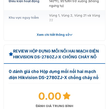
Điều kiện hoạt động
140°F), 95%RH trở xuống (không
ngưng tụ)
Vùng 1, Vùng 2, Vùng 21 và Vùng
Khu vực nguy hiểm
22
Bảo vệ sự xâm
IP68
nhập
Xem chi tiết thông số
110 đến 240 VAC/24 VAC/8 đến
36 VDC, CVBS, RS-485, 1 đầu
REVIEW HỘP ĐỰNG MỐI NỐI HAI MẠCH ĐIỆN
vào âm thanh, 1 đầu ra âm thanh,
Giao diện
HIKVISION DS-2780ZJ-X CHỐNG CHÁY NỔ
2 đầu vào cảnh báo và 2 đầu ra
cảnh báo, giao diện Ethernet
RJ45 (hỗ trợ PoE 802.3 at/af)
0 đánh giá cho Hộp đựng mối nối hai mạch
Số 22 đến số 12 AWG, tối đa.
điện Hikvision DS-2780ZJ-X chống cháy nổ
Thước đo dây
3,294mm2
Thiết bị sử dụng nguồn điện từ
0.00
Thiết bị áp dụng
110 đến 240 VAC/24 VAC/8 đến
36 VDC/PoE (802.3 at/af)
ĐÁNH GIÁ TRUNG BÌNH