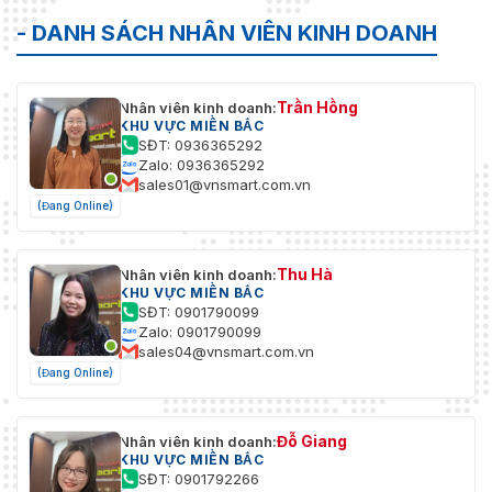
- DANH SÁCH NHÂN VIÊN KINH DOANH
Trần Hồng
Nhân viên kinh doanh:
KHU VỰC MIỀN BẮC
SĐT: 0936365292
Zalo: 0936365292
sales01@vnsmart.com.vn
(Đang Online)
Thu Hà
Nhân viên kinh doanh:
KHU VỰC MIỀN BẮC
SĐT: 0901790099
Zalo: 0901790099
sales04@vnsmart.com.vn
(Đang Online)
Đỗ Giang
Nhân viên kinh doanh:
KHU VỰC MIỀN BẮC
SĐT: 0901792266