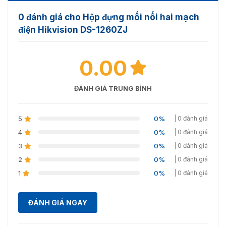
0 đánh giá cho Hộp đựng mối nối hai mạch
điện Hikvision DS-1260ZJ
Hộp đựng mối nối hai mạch điện Hikvision DS-1260ZJ
0.00
Mua Hikvision DS-1260ZJ chính hãng ở
ĐÁNH GIÁ TRUNG BÌNH
đâu?
Vietnamsmart
tự hào là nhà phân phối chính thức
5
0%
| 0 đánh giá
Hikvision tại Việt Nam, cam kết cung cấp sản phẩm DS-
4
0%
| 0 đánh giá
1260ZJ chính hãng với chất lượng cao nhất cùng giá
thành cạnh tranh. Đội ngũ nhân viên tư vấn chuyên
3
0%
| 0 đánh giá
nghiệp, giàu kinh nghiệm sẵn sàng hỗ trợ khách hàng
2
0%
| 0 đánh giá
lựa chọn sản phẩm phù hợp và giải đáp mọi thắc mắc
1
0%
| 0 đánh giá
qua hotline 093.6611.372.
ĐÁNH GIÁ NGAY