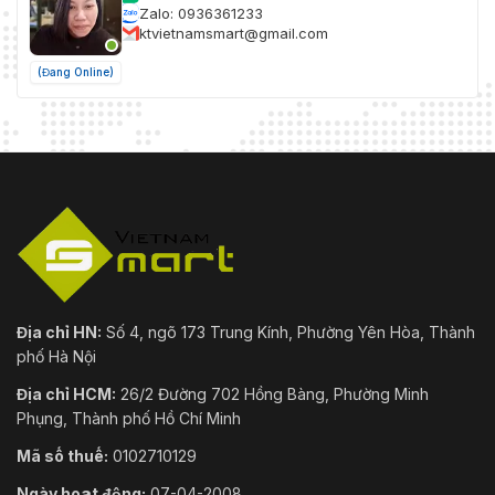
Zalo: 0936361233
ktvietnamsmart@gmail.com
(Đang Online)
Địa chỉ HN:
Số 4, ngõ 173 Trung Kính, Phường Yên Hòa, Thành
phố Hà Nội
Địa chỉ HCM:
26/2 Đường 702 Hồng Bàng, Phường Minh
Phụng, Thành phố Hồ Chí Minh
Mã số thuế:
0102710129
Ngày hoạt động:
07-04-2008