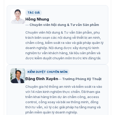
TÁC GIẢ
Hộp đựng mối nối hai mạch điện Hikvision DS-1260ZJ
Hồng Nhung
Chuyên viên Nội dung & Tư vấn Sản phẩm
Đặc điểm chính hộp đựng mối nối mạch
Chuyên viên Nội dung & Tư vấn Sản phẩm, phụ
trách biên soạn các nội dung về thiết bị an ninh,
điện DS-1260ZJ
chấm công, kiểm soát ra vào và giải pháp quản lý
doanh nghiệp. Nội dung được xây dựng từ kinh
Hikvision DS-1260ZJ là giải pháp lý tưởng để bảo vệ và
nghiệm tư vấn khách hàng, tài liệu sản phẩm và
tổ chức các mối nối điện trong các hệ thống giám sát và
được kiểm duyệt chuyên môn trước khi đăng tải.
các ứng dụng công nghiệp.
Đảm bảo an toàn cho các mối nối điện khỏi tác động
KIỂM DUYỆT CHUYÊN MÔN
từ môi trường.
Đặng Đình Xuyên
Trưởng Phòng Kỹ Thuật
Kéo dài tuổi thọ của các thiết bị điện tử nhờ bảo vệ
Chuyên gia hệ thống an ninh và kiểm soát ra vào
khỏi bụi, nước và nhiệt độ cao.
với 14 năm kinh nghiệm thực chiến. Đã tham gia
triển khai hàng trăm dự án chấm công, access
Kích thước vừa phải để chứa và bảo vệ các đầu nối
control, cổng xoay và bãi xe thông minh, đồng
và dây điện.
thời tư vấn, xử lý các giải pháp hạ tầng mạng và
phần mềm quản lý doanh nghiệp.
Đảm bảo các thành phần bên trong không bị chèn