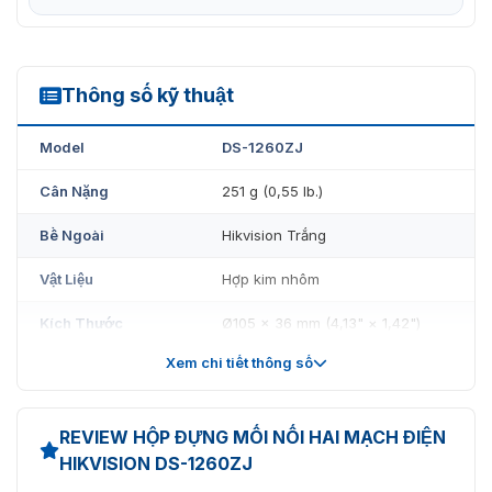
ép hoặc hư hỏng.
Vỏ hợp kim nhôm cho độ bền cao và khả năng
chống va đập tốt.
Thông số kỹ thuật
DS-1260ZJ
Thiết kế dễ tháo lắp, giúp việc bảo trì và kiểm tra các
mối nối bên trong trở nên đơn giản hơn.
Model
DS-1260ZJ
Trang bị các cọc kết nối có vít để đảm bảo kết nối an
Cân Nặng
251 g (0,55 lb.)
toàn và chắc chắn.
Bề Ngoài
Hikvision Trắng
Tương thích với nhiều loại cáp điện và cáp tín hiệu
khác nhau.
Vật Liệu
Hợp kim nhôm
Kích Thước
Ø105 × 36 mm (4,13" × 1,42")
Xem chi tiết thông số
Miêu Tả
Hộp nối cho Camera Bullet
REVIEW HỘP ĐỰNG MỐI NỐI HAI MẠCH ĐIỆN
HIKVISION DS-1260ZJ