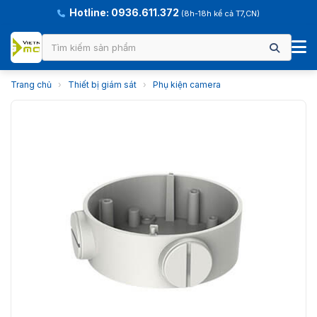
Hotline: 0936.611.372
(8h-18h kể cả T7,CN)
Trang chủ
›
Thiết bị giám sát
›
Phụ kiện camera