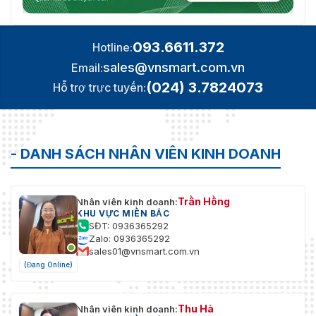
093.6611.372
Hotline:
sales@vnsmart.com.vn
Email:
(024) 3.7824073
Hỗ trợ trực tuyến:
- DANH SÁCH NHÂN VIÊN KINH DOANH
Trần Hồng
Nhân viên kinh doanh:
KHU VỰC MIỀN BẮC
SĐT: 0936365292
Zalo: 0936365292
sales01@vnsmart.com.vn
(Đang Online)
Thu Hà
Nhân viên kinh doanh: