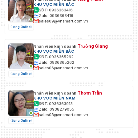
KHU VỰC MIỀN BẮC
SĐT: 0936363416
Zalo: 0936363416
sales09@vnsmart.com.vn
(Đang Online)
Trường Giang
Nhân viên kinh doanh:
KHU VỰC MIỀN BẮC
SĐT: 0936365262
Zalo: 0936365262
sales06@vnsmart.com.vn
(Đang Online)
Thơm Trần
Nhân viên kinh doanh:
KHU VỰC MIỀN NAM
SĐT: 0936363913
Zalo: 0938279055
sales08@vnsmart.com.vn
(Đang Online)