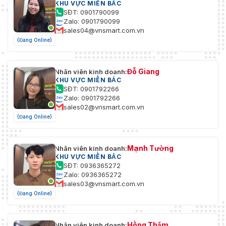
KHU VỰC MIỀN BẮC
SĐT: 0901790099
Zalo: 0901790099
sales04@vnsmart.com.vn
(Đang Online)
Đỗ Giang
Nhân viên kinh doanh:
KHU VỰC MIỀN BẮC
SĐT: 0901792266
Zalo: 0901792266
sales02@vnsmart.com.vn
(Đang Online)
Mạnh Tường
Nhân viên kinh doanh:
KHU VỰC MIỀN BẮC
SĐT: 0936365272
Zalo: 0936365272
sales03@vnsmart.com.vn
(Đang Online)
Hồng Thắm
Nhân viên kinh doanh: