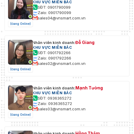
KHU VỰC MIỀN BẮC
SĐT: 0901790099
Zalo: 0901790099
sales04@vnsmart.com.vn
(Đang Online)
Đỗ Giang
Nhân viên kinh doanh:
KHU VỰC MIỀN BẮC
SĐT: 0901792266
Zalo: 0901792266
sales02@vnsmart.com.vn
(Đang Online)
Mạnh Tường
Nhân viên kinh doanh:
KHU VỰC MIỀN BẮC
SĐT: 0936365272
Zalo: 0936365272
sales03@vnsmart.com.vn
(Đang Online)
Hồng Thắm
Nhân viên kinh doanh: