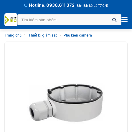
Hotline: 0936.611.372
(8h-18h kể cả T7,CN)
Trang chủ
›
Thiết bị giám sát
›
Phụ kiện camera