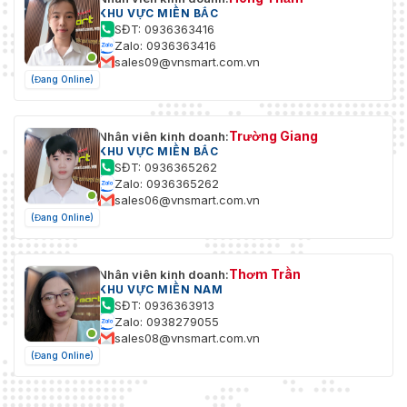
KHU VỰC MIỀN BẮC
SĐT: 0936363416
Zalo: 0936363416
sales09@vnsmart.com.vn
(Đang Online)
Trường Giang
Nhân viên kinh doanh:
KHU VỰC MIỀN BẮC
SĐT: 0936365262
Zalo: 0936365262
sales06@vnsmart.com.vn
(Đang Online)
Thơm Trần
Nhân viên kinh doanh:
KHU VỰC MIỀN NAM
SĐT: 0936363913
Zalo: 0938279055
sales08@vnsmart.com.vn
(Đang Online)