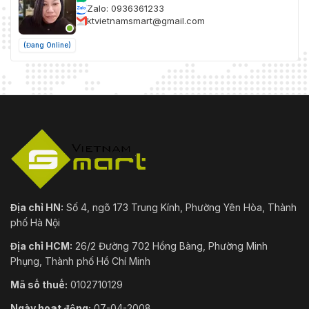
Zalo: 0936361233
ktvietnamsmart@gmail.com
(Đang Online)
Địa chỉ HN:
Số 4, ngõ 173 Trung Kính, Phường Yên Hòa, Thành
phố Hà Nội
Địa chỉ HCM:
26/2 Đường 702 Hồng Bàng, Phường Minh
Phụng, Thành phố Hồ Chí Minh
Mã số thuế:
0102710129
Ngày hoạt động:
07-04-2008