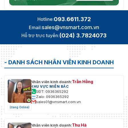
093.6611.372
Hotline:
sales@vnsmart.com.vn
Email:
(024) 3.7824073
Hỗ trợ trực tuyến:
- DANH SÁCH NHÂN VIÊN KINH DOANH
Trần Hồng
Nhân viên kinh doanh:
KHU VỰC MIỀN BẮC
SĐT: 0936365292
Zalo: 0936365292
sales01@vnsmart.com.vn
(Đang Online)
Thu Hà
Nhân viên kinh doanh: