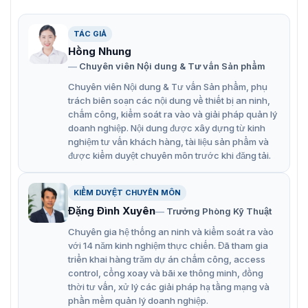
TÁC GIẢ
Hồng Nhung
Chuyên viên Nội dung & Tư vấn Sản phẩm
Hộp nối tiếp điểm Hikvision DS-1280ZJ-DM18
Chuyên viên Nội dung & Tư vấn Sản phẩm, phụ
trách biên soạn các nội dung về thiết bị an ninh,
Thông số nổi bật
chấm công, kiểm soát ra vào và giải pháp quản lý
Hợp kim nhôm
doanh nghiệp. Nội dung được xây dựng từ kinh
nghiệm tư vấn khách hàng, tài liệu sản phẩm và
Hikvision Trắng
được kiểm duyệt chuyên môn trước khi đăng tải.
Kích thước Φ111mm
Hộp đựng mối nối hai mạch điện dành cho camera
KIỂM DUYỆT CHUYÊN MÔN
Đặng Đình Xuyên
dome
Trưởng Phòng Kỹ Thuật
Chuyên gia hệ thống an ninh và kiểm soát ra vào
Đánh giá chi tiết về hộp nối DS-1280ZJ-
với 14 năm kinh nghiệm thực chiến. Đã tham gia
triển khai hàng trăm dự án chấm công, access
DM18
control, cổng xoay và bãi xe thông minh, đồng
thời tư vấn, xử lý các giải pháp hạ tầng mạng và
Thiết kế và chất liệu
phần mềm quản lý doanh nghiệp.