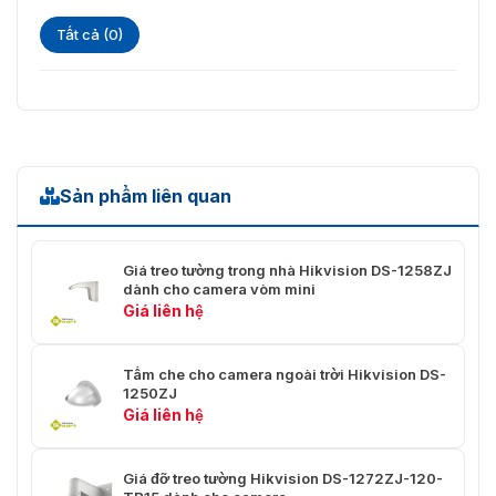
năng chống thời tiết tốt và quy trình lắp đặt đơn giản,
Tất cả (0)
sản phẩm là lựa chọn hàng đầu để lắp đặt camera.
Sản phẩm liên quan
Giá treo tường trong nhà Hikvision DS-1258ZJ
dành cho camera vòm mini
Giá liên hệ
Hộp nối tiếp điểm Hikvision DS-1280ZJ-DM18
Tấm che cho camera ngoài trời Hikvision DS-
1250ZJ
Vui lòng liên hệ với chúng tôi qua số điện thoại
Giá liên hệ
093.6611.372 để được hỗ trợ tốt nhất. Chúng tôi sẵn
sàng giúp quý khách chọn lựa thiết bị phù hợp và cung
cấp tư vấn miễn phí về mọi vấn đề liên quan.
Giá đỡ treo tường Hikvision DS-1272ZJ-120-