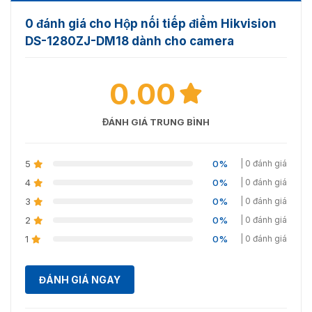
0 đánh giá cho Hộp nối tiếp điểm Hikvision
DS-1280ZJ-DM18 dành cho camera
0.00
ĐÁNH GIÁ TRUNG BÌNH
5
0%
| 0 đánh giá
4
0%
| 0 đánh giá
Hộp nối tiếp điểm Hikvision DS-1280ZJ-DM18
3
0%
| 0 đánh giá
2
0%
| 0 đánh giá
Công ty phân phối chính hãng hộp nối
1
0%
| 0 đánh giá
DS-1280ZJ-DM18
ĐÁNH GIÁ NGAY
Vietnamsmart
là công ty phân phối chính hãng sản
phẩm hộp nối tiếp điểm Hikvision DS-1280ZJ-DM18
dành cho camera dome. Với chất liệu hợp kim nhôm khả