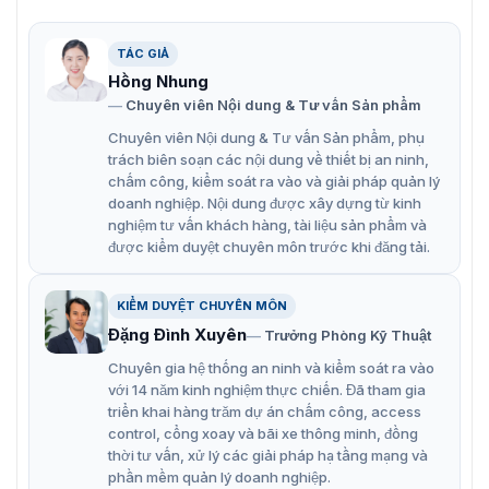
Tính năng nổi bật của khóa vân tay
ELAA1102G-VN
TÁC GIẢ
Hồng Nhung
Chế độ mở khóa 4 trong 1: Vân tay/Mật
Chuyên viên Nội dung & Tư vấn Sản phẩm
khẩu/Thẻ/Chìa khóa cơ
Chuyên viên Nội dung & Tư vấn Sản phẩm, phụ
Cảm biến vân tay bán dẫn, chip thu thập vân tay độ
trách biên soạn các nội dung về thiết bị an ninh,
chính xác cao
chấm công, kiểm soát ra vào và giải pháp quản lý
doanh nghiệp. Nội dung được xây dựng từ kinh
Mật khẩu ảo chống nhìn trộm
nghiệm tư vấn khách hàng, tài liệu sản phẩm và
Xem và xuất được lịch sử mở cửa. Hỗ trợ lưu đến
được kiểm duyệt chuyên môn trước khi đăng tải.
3.000 lượt mở khóa.
KIỂM DUYỆT CHUYÊN MÔN
Tích hợp được với chuông cửa
Đặng Đình Xuyên
Trưởng Phòng Kỹ Thuật
Hướng dẫn giọng nói khi thao tác cài đặt
Chuyên gia hệ thống an ninh và kiểm soát ra vào
Chế độ tắt tiếng khi cần
với 14 năm kinh nghiệm thực chiến. Đã tham gia
triển khai hàng trăm dự án chấm công, access
Hỗ trợ chức năng báo động
control, cổng xoay và bãi xe thông minh, đồng
Chống nhiễu từ cuộn Tesla
thời tư vấn, xử lý các giải pháp hạ tầng mạng và
phần mềm quản lý doanh nghiệp.