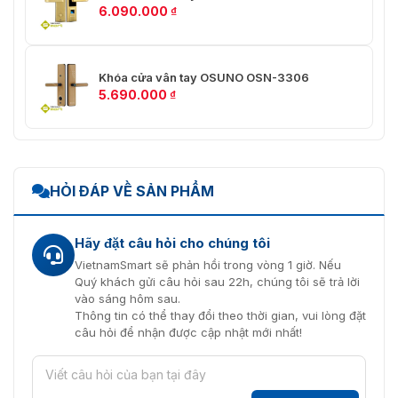
6.090.000
₫
Khóa cửa vân tay OSUNO OSN-3306
5.690.000
₫
Thân khóa ELAA1102G-VN cao cấp
HỎI ĐÁP VỀ SẢN PHẨM
Báo động thông minh ba lớp
Hãy đặt câu hỏi cho chúng tôi
Báo động chống cạy cửa: Hệ thống sẽ kích hoạt báo
VietnamSmart sẽ phản hồi trong vòng 1 giờ. Nếu
động khi cửa bị mở bằng lực tác động. Báo động sẽ tự
Quý khách gửi câu hỏi sau 22h, chúng tôi sẽ trả lời
vào sáng hôm sau.
động tắt khi cửa được mở đúng cách bằng vân tay
Thông tin có thể thay đổi theo thời gian, vui lòng đặt
hoặc thẻ hợp lệ.
câu hỏi để nhận được cập nhật mới nhất!
Báo động nhập sai: Nếu nhập sai vân tay hoặc mật
khẩu 5 lần liên tiếp, bàn phím sẽ bị khóa trong 3