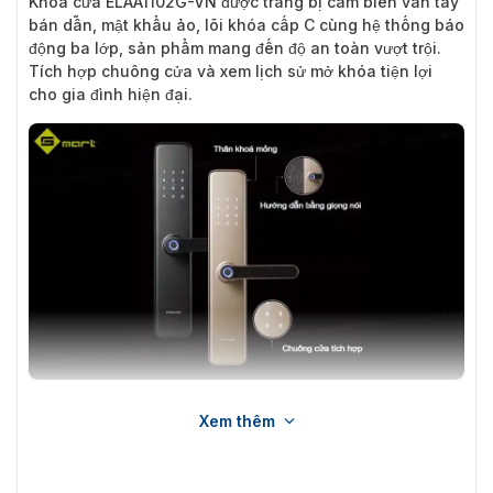
Khóa cửa ELAA1102G-VN được trang bị cảm biến vân tay
bán dẫn, mật khẩu ảo, lõi khóa cấp C cùng hệ thống báo
động ba lớp, sản phẩm mang đến độ an toàn vượt trội.
Tích hợp chuông cửa và xem lịch sử mở khóa tiện lợi
cho gia đình hiện đại.
Khóa cửa thông minh Panasonic ELAA1102G-VN
Xem thêm
Tham khảo thêm mã ELAA1102Y-VN (màu vàng)