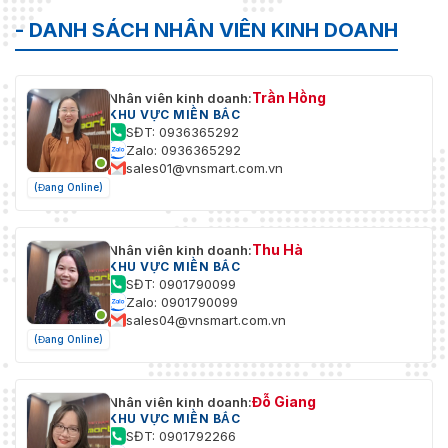
- DANH SÁCH NHÂN VIÊN KINH DOANH
Trần Hồng
Nhân viên kinh doanh:
KHU VỰC MIỀN BẮC
SĐT: 0936365292
Zalo: 0936365292
sales01@vnsmart.com.vn
(Đang Online)
Thu Hà
Nhân viên kinh doanh:
KHU VỰC MIỀN BẮC
SĐT: 0901790099
Zalo: 0901790099
sales04@vnsmart.com.vn
(Đang Online)
Đỗ Giang
Nhân viên kinh doanh:
KHU VỰC MIỀN BẮC
SĐT: 0901792266