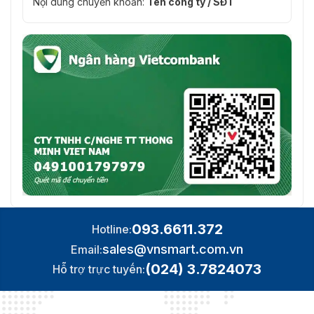
Nội dung chuyển khoản:
Tên công ty / SĐT
093.6611.372
Hotline:
sales@vnsmart.com.vn
Email:
(024) 3.7824073
Hỗ trợ trực tuyến: