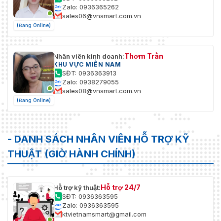
Zalo: 0936365262
sales06@vnsmart.com.vn
(Đang Online)
Thơm Trần
Nhân viên kinh doanh:
KHU VỰC MIỀN NAM
SĐT: 0936363913
Zalo: 0938279055
sales08@vnsmart.com.vn
(Đang Online)
- DANH SÁCH NHÂN VIÊN HỖ TRỢ KỸ
THUẬT (GIỜ HÀNH CHÍNH)
Hỗ trợ 24/7
Hỗ trợ kỹ thuật:
SĐT: 0936363595
Zalo: 0936363595
ktvietnamsmart@gmail.com