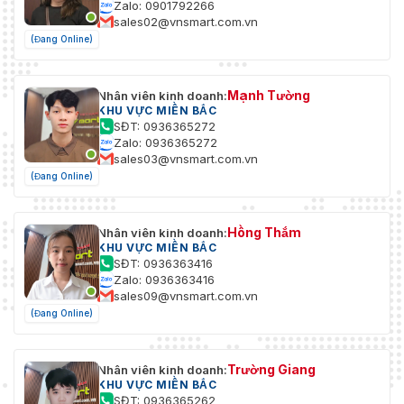
Zalo: 0901792266
sales02@vnsmart.com.vn
(Đang Online)
Mạnh Tường
Nhân viên kinh doanh:
KHU VỰC MIỀN BẮC
SĐT: 0936365272
Zalo: 0936365272
sales03@vnsmart.com.vn
(Đang Online)
Hồng Thắm
Nhân viên kinh doanh:
KHU VỰC MIỀN BẮC
SĐT: 0936363416
Zalo: 0936363416
sales09@vnsmart.com.vn
(Đang Online)
Trường Giang
Nhân viên kinh doanh:
KHU VỰC MIỀN BẮC
SĐT: 0936365262