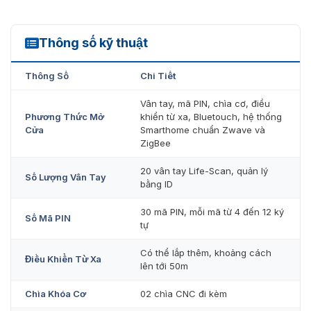
động của khóa thông qua màn hình hiển thị.
Hướng dẫn và thông báo tình trạng bằng giọng nói.
Thông số kỹ thuật
YMG40
Khóa tự động khi cửa đóng nhờ chế độ auto lock, và
cũng cho phép cài đặt chế độ khóa bằng tay nếu
Thông Số
Chi Tiết
cần.
Vân tay, mã PIN, chìa cơ, điều
Âm thanh cảnh báo lên tới 80dB khi phát hiện hành
Phương Thức Mở
khiển từ xa, Bluetouch, hệ thống
Cửa
Smarthome chuẩn Zwave và
vi phá khóa hoặc nhiệt độ vượt quá 55ºC.
ZigBee
Trong các tình huống khẩn cấp như hỏa hoạn hoặc
20 vân tay Life-Scan, quản lý
động đất, chỉ cần kéo tay nắm xuống để mở cửa.
Số Lượng Vân Tay
bằng ID
Tình trạng pin yếu được cảnh báo trước 10 ngày qua
30 mã PIN, mỗi mã từ 4 đến 12 ký
LED, và có thể sử dụng nguồn dự phòng 9V khi pin
Số Mã PIN
tự
hết.
Tính năng mã số ảo giúp bảo vệ mật khẩu khỏi việc
Có thể lắp thêm, khoảng cách
Điều Khiển Từ Xa
lên tới 50m
bị nhìn lén bằng cách yêu cầu nhập dãy số đúng sau
khi nhấn một dãy số ngẫu nhiên.
Chìa Khóa Cơ
02 chìa CNC đi kèm
Khóa có thể được trang bị thêm điều khiển từ xa với