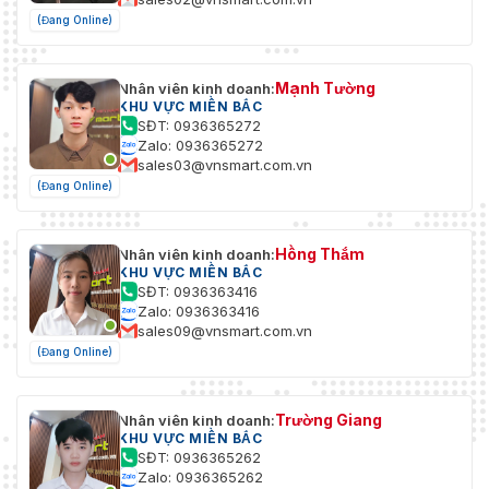
(Đang Online)
Mạnh Tường
Nhân viên kinh doanh:
KHU VỰC MIỀN BẮC
SĐT: 0936365272
Zalo: 0936365272
sales03@vnsmart.com.vn
(Đang Online)
Hồng Thắm
Nhân viên kinh doanh:
KHU VỰC MIỀN BẮC
SĐT: 0936363416
Zalo: 0936363416
sales09@vnsmart.com.vn
(Đang Online)
Trường Giang
Nhân viên kinh doanh:
KHU VỰC MIỀN BẮC
SĐT: 0936365262
Zalo: 0936365262