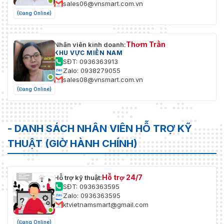
sales06@vnsmart.com.vn
(Đang Online)
Thơm Trần
Nhân viên kinh doanh:
KHU VỰC MIỀN NAM
SĐT: 0936363913
Zalo: 0938279055
sales08@vnsmart.com.vn
(Đang Online)
- DANH SÁCH NHÂN VIÊN HỖ TRỢ KỸ
THUẬT (GIỜ HÀNH CHÍNH)
Hỗ trợ 24/7
Hỗ trợ kỹ thuật:
SĐT: 0936363595
Zalo: 0936363595
ktvietnamsmart@gmail.com
(Đang Online)