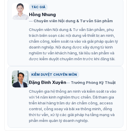
TÁC GIẢ
Hồng Nhung
Chuyên viên Nội dung & Tư vấn Sản phẩm
Khóa điện tử vân tay Yale YMG40
Chuyên viên Nội dung & Tư vấn Sản phẩm, phụ
trách biên soạn các nội dung về thiết bị an ninh,
Các đặc điểm nổi bật của khóa điện tử
chấm công, kiểm soát ra vào và giải pháp quản lý
doanh nghiệp. Nội dung được xây dựng từ kinh
YMG40
nghiệm tư vấn khách hàng, tài liệu sản phẩm và
được kiểm duyệt chuyên môn trước khi đăng tải.
Số lượng vân tay: 20 dấu vân tay
Số chìa khóa cơ: 2 chìa cơ cắt CNC
KIỂM DUYỆT CHUYÊN MÔN
Đặng Đình Xuyên
Mã PIN: 30 mã PIN, từ 4-12 ký tự
Trưởng Phòng Kỹ Thuật
Chuyên gia hệ thống an ninh và kiểm soát ra vào
Phù hợp với cửa gỗ và cửa thép 35-80 mm
với 14 năm kinh nghiệm thực chiến. Đã tham gia
Phương thức mở khóa đa dạng.
triển khai hàng trăm dự án chấm công, access
control, cổng xoay và bãi xe thông minh, đồng
Thiết kế kéo đẩy Push & Pull hiện đại (nhấn để vào,
thời tư vấn, xử lý các giải pháp hạ tầng mạng và
kéo để ra).
phần mềm quản lý doanh nghiệp.
Cung cấp thông tin rõ ràng về trạng thái và các hoạt