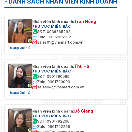
- DANH SÁCH NHÂN VIÊN KINH DOANH
Trần Hồng
Nhân viên kinh doanh:
KHU VỰC MIỀN BẮC
SĐT: 0936365292
Zalo: 0936365292
sales01@vnsmart.com.vn
(Đang Online)
Thu Hà
Nhân viên kinh doanh:
KHU VỰC MIỀN BẮC
SĐT: 0901790099
Zalo: 0901790099
sales04@vnsmart.com.vn
(Đang Online)
Đỗ Giang
Nhân viên kinh doanh:
KHU VỰC MIỀN BẮC
SĐT: 0901792266
Zalo: 0901792266
sales02@vnsmart.com.vn