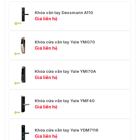
Khóa vân tay Dessmann A110
Giá liên hệ
Khóa cửa vân tay Yale YMG70
Giá liên hệ
Khóa điện tử vân tay Yale YMG40
Khóa cửa vân tay Yale YMI70A
Giá liên hệ
Vietnamsmart
cung cấp chính hãng khóa cửa điện từ
vân tay Yale YMG40. Có hỗ trợ lắp đặt tận nơi, bảo hành
2 năm và hỗ trợ kỹ thuật miễn phí. Để biết thêm thông tin
Khóa cửa vân tay Yale YMF40
chi tiết và đặt hàng, vui lòng liên hệ với Vietnamsmart
Giá liên hệ
qua số điện thoại 093.6611.372.
Khóa cửa vân tay Yale YDM7116
Giá liên hệ