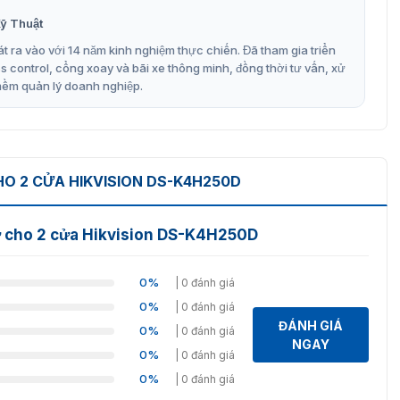
 hợp kim kẽm mạ điện, bền bỉ theo thời gian.
ỹ Thuật
 dàng kết nối hệ thống kiểm soát.
t ra vào với 14 năm kinh nghiệm thực chiến. Đã tham gia triển
i, cửa kính, cửa gỗ, cửa kim loại.
control, cổng xoay và bãi xe thông minh, đồng thời tư vấn, xử
mềm quản lý doanh nghiệp.
thiết kế dài phù hợp cửa đôi.
 và ổn định khi vận hành.
H250D sớm nhất tại VNSMART
O 2 CỬA HIKVISION DS-K4H250D
g ty
VietnamSmart
nhập khẩu chính hãng và nguyên
 được chúng tôi lắp đặt cho mô hình kiểm soát cửa hứa hẹn
ừ cho 2 cửa Hikvision DS-K4H250D
 nhất.
ng hãy liên hệ với chúng tôi qua hotline
093.6611.372
để
0%
| 0 đánh giá
0%
| 0 đánh giá
ĐÁNH GIÁ
0%
| 0 đánh giá
NGAY
0%
| 0 đánh giá
0%
| 0 đánh giá