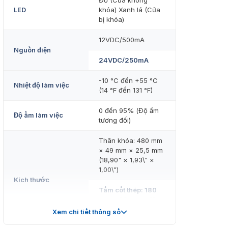
Đỏ (Cửa không
LED
khóa) Xanh lá (Cửa
bị khóa)
12VDC/500mA
Nguồn điện
24VDC/250mA
-10 °C đến +55 °C
Nhiệt độ làm việc
(14 °F đến 131 °F)
0 đến 95% (Độ ẩm
Độ ẩm làm việc
tương đối)
Thân khóa: 480 mm
× 49 mm × 25,5 mm
(18,90" × 1,93\" ×
1,00\")
Kích thước
Tấm cốt thép: 180
mm × 38 mm × 11
mm (7,1 × 1,5\" ×
Xem chi tiết thông số
0,4\" )"