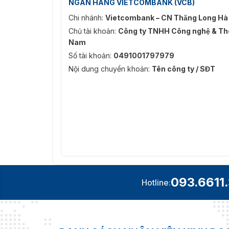
NGÂN HÀNG VIETCOMBANK (VCB)
Chi nhánh:
Vietcombank – CN Thăng Long Hà
Chủ tài khoản:
Công ty TNHH Công nghệ & Thô
Nam
Số tài khoản:
0491001797979
Nội dung chuyển khoản:
Tên công ty / SĐT
093.6611
Hotline: