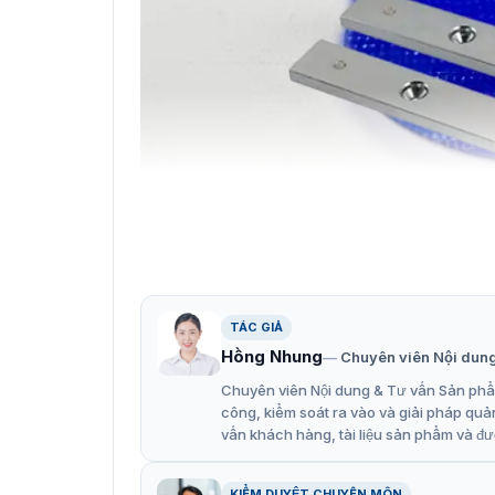
Khóa hút nam châm cửa đ
Đặc trưng của khóa điện từ Hi
TÁC GIẢ
Khóa DS-K4H250D hội tụ đầy đủ các ưu điểm c
Hồng Nhung
Chuyên viên Nội dun
mật:
Chuyên viên Nội dung & Tư vấn Sản phẩm
Khóa điện từ đôi DS-K4H258D lực giữ 272 k
công, kiểm soát ra vào và giải pháp quả
Hỗ trợ nguồn 12VDC 500 mA và 24VDC 250 m
vấn khách hàng, tài liệu sản phẩm và đư
Tích hợp đèn LED báo trạng thái, đỏ là mở
KIỂM DUYỆT CHUYÊN MÔN