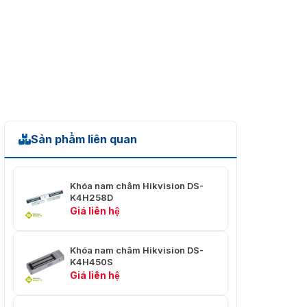
chống cháy
Đầu ra tín hiệu tiếp
điểm khô, hỗ trợ
công suất tối đa 3A,
Đầu ra tín hiệu
KHÔNG có đầu ra
khi khóa và đầu ra
NC khi mở khóa
Sản phẩm liên quan
Khóa nam châm Hikvision DS-
K4H258D
Giá liên hệ
Khóa nam châm Hikvision DS-
K4H450S
Giá liên hệ