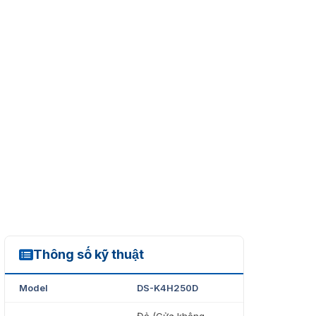
Thông số kỹ thuật
DS-K4H250D
Model
DS-K4H250D