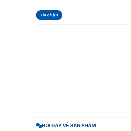
Tất cả (0)
HỎI ĐÁP VỀ SẢN PHẨM