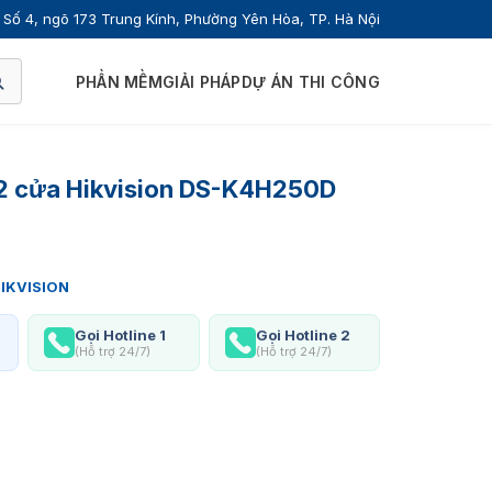
Số 4, ngõ 173 Trung Kính, Phường Yên Hòa, TP. Hà Nội
PHẦN MỀM
GIẢI PHÁP
DỰ ÁN THI CÔNG
 2 cửa Hikvision DS-K4H250D
IKVISION
Gọi Hotline 1
Gọi Hotline 2
(Hỗ trợ 24/7)
(Hỗ trợ 24/7)