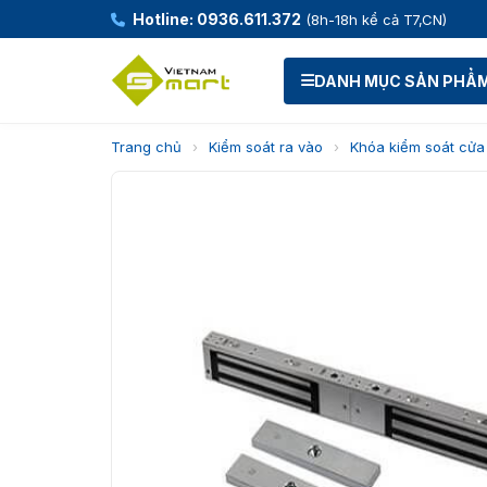
Hotline: 0936.611.372
(8h-18h kể cả T7,CN)
DANH MỤC SẢN PHẨ
Trang chủ
›
Kiểm soát ra vào
›
Khóa kiểm soát cửa