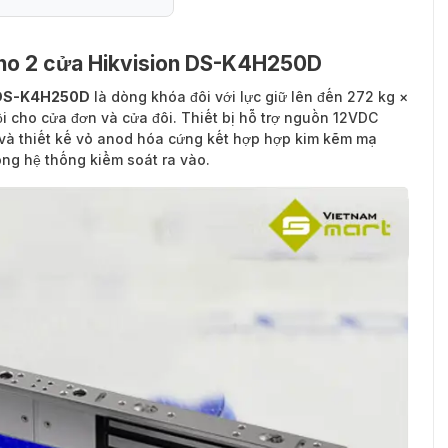
ho 2 cửa Hikvision DS-K4H250D
n DS-K4H250D
là dòng khóa đôi với lực giữ lên đến 272 kg ×
i cho cửa đơn và cửa đôi. Thiết bị hỗ trợ nguồn 12VDC
 và thiết kế vỏ anod hóa cứng kết hợp hợp kim kẽm mạ
ong hệ thống kiểm soát ra vào.