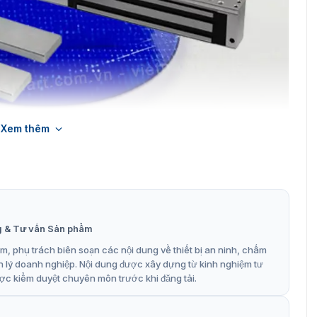
Xem thêm
iện từ Hikvision DS-K4H250D new 100%
kvision DS-K4H250D
ông nghệ của Hikvision, giúp tối ưu hóa hiệu suất bảo
g & Tư vấn Sản phẩm
, phụ trách biên soạn các nội dung về thiết bị an ninh, chấm
g × 2, tăng cường an ninh tối đa.
n lý doanh nghiệp. Nội dung được xây dựng từ kinh nghiệm tư
A, linh hoạt khi lắp đặt.
ợc kiểm duyệt chuyên môn trước khi đăng tải.
 và xanh là khóa dễ quan sát.