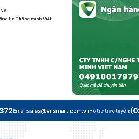
 Nội
ng tin Thông minh Việt
.372
(0
sales@vnsmart.com.vn
Email:
Hỗ trợ trực tuyến: