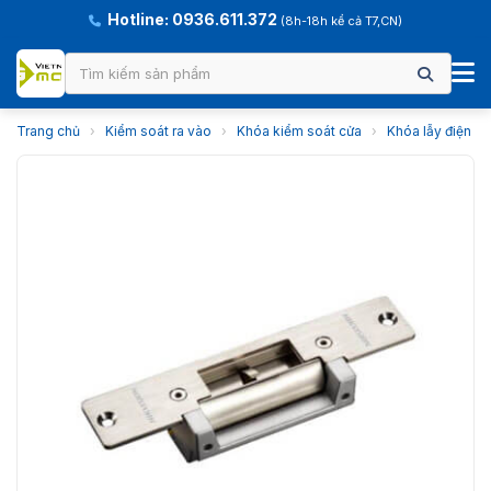
Hotline: 0936.611.372
(8h-18h kể cả T7,CN)
Trang chủ
›
Kiểm soát ra vào
›
Khóa kiểm soát cửa
›
Khóa lẫy điện