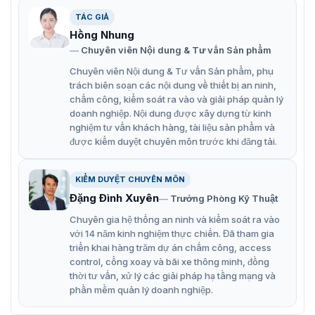
TÁC GIẢ
Hồng Nhung
Khóa lẫy điện thông minh Hikvision DS-K4G100
Chuyên viên Nội dung & Tư vấn Sản phẩm
7 tính năng thông minh của thiết bị khóa
Chuyên viên Nội dung & Tư vấn Sản phẩm, phụ
trách biên soạn các nội dung về thiết bị an ninh,
lẫy điện thông minh Hikvision DS-
chấm công, kiểm soát ra vào và giải pháp quản lý
doanh nghiệp. Nội dung được xây dựng từ kinh
K4G100
nghiệm tư vấn khách hàng, tài liệu sản phẩm và
được kiểm duyệt chuyên môn trước khi đăng tải.
Để hỗ trợ và đảm bảo an ninh cho mỗi căn nhà, nhà sản
xuất đã tích hợp các tính năng công nghệ điển hình theo
tiêu chuẩn Châu Âu cho khóa lẫy điện thông minh
KIỂM DUYỆT CHUYÊN MÔN
Hikvision DS-K4G100 Từ đó tạo hiệu quả tối đa cho việc
Đặng Đình Xuyên
Trưởng Phòng Kỹ Thuật
kiểm soát của những ngôi nhà Việt Nam:
Chuyên gia hệ thống an ninh và kiểm soát ra vào
Có thể chọn không an toàn và không an toàn
với 14 năm kinh nghiệm thực chiến. Đã tham gia
triển khai hàng trăm dự án chấm công, access
Chất liệu của chốt: US304 thép không gỉ | Chất liệu
control, cổng xoay và bãi xe thông minh, đồng
của tấm: dây kéo trên bề mặt
thời tư vấn, xử lý các giải pháp hạ tầng mạng và
phần mềm quản lý doanh nghiệp.
Khóa từ hỗ trợ lực đẩy tuyến tính tĩnh 800 kg (1764
lb)