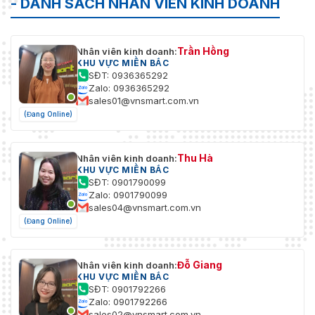
- DANH SÁCH NHÂN VIÊN KINH DOANH
Trần Hồng
Nhân viên kinh doanh:
KHU VỰC MIỀN BẮC
SĐT: 0936365292
Zalo: 0936365292
sales01@vnsmart.com.vn
(Đang Online)
Thu Hà
Nhân viên kinh doanh:
KHU VỰC MIỀN BẮC
SĐT: 0901790099
Zalo: 0901790099
sales04@vnsmart.com.vn
(Đang Online)
Đỗ Giang
Nhân viên kinh doanh:
KHU VỰC MIỀN BẮC
SĐT: 0901792266
Zalo: 0901792266
sales02@vnsmart.com.vn