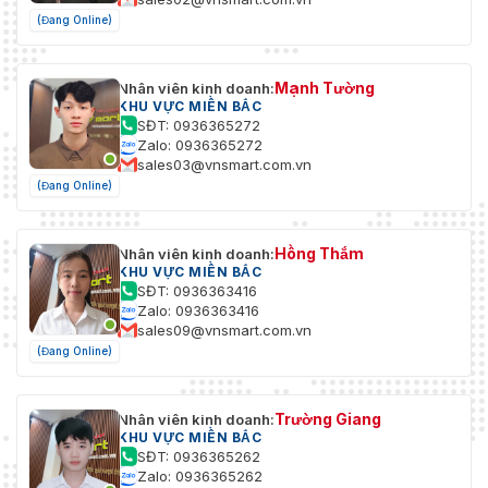
(Đang Online)
Mạnh Tường
Nhân viên kinh doanh:
KHU VỰC MIỀN BẮC
SĐT: 0936365272
Zalo: 0936365272
sales03@vnsmart.com.vn
(Đang Online)
Hồng Thắm
Nhân viên kinh doanh:
KHU VỰC MIỀN BẮC
SĐT: 0936363416
Zalo: 0936363416
sales09@vnsmart.com.vn
(Đang Online)
Trường Giang
Nhân viên kinh doanh:
KHU VỰC MIỀN BẮC
SĐT: 0936365262
Zalo: 0936365262