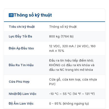
100.000 lần sử dụng cuộn dây điện từ khi bật nguồn
Thông số kỹ thuật
Chiều sâu của rãnh chốt: 15 mm
DS-K4G100
Lực hút mạnh giúp bảo vệ cửa khỏi bị mở cưỡng bức
Tiêu chí kỹ thuật
Thông số kỹ thuật
khi cửa bị khóa
Lực Đẩy Tối Đa
800 kg (1764 lb)
Cách điện kép
12 VDC, 320 mA / 24 VDC, 160
Điện Áp Đầu Vào
mA ± 15%
Đầu ra tín hiệu tiếp điểm khô;
Đầu Ra Tín Hiệu
KHÔNG có đầu ra khi khóa và
đầu ra NC trong khi mở khóa
Cửa gỗ, cửa kim loại, cửa nhựa
Cửa Phù Hợp
PVC
Nhiệt Độ Làm Việc
-10 °C ~ 55 °C (14 °F ~ 131 °F)
Độ Ẩm Làm Việc
0 - 95% (không ngưng tụ)