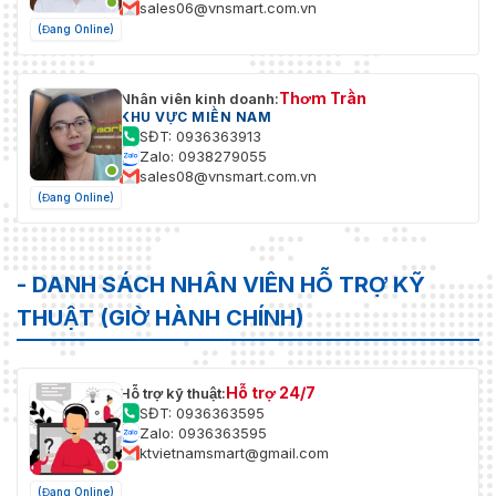
sales06@vnsmart.com.vn
(Đang Online)
Thơm Trần
Nhân viên kinh doanh:
KHU VỰC MIỀN NAM
SĐT: 0936363913
Zalo: 0938279055
sales08@vnsmart.com.vn
(Đang Online)
- DANH SÁCH NHÂN VIÊN HỖ TRỢ KỸ
THUẬT (GIỜ HÀNH CHÍNH)
Hỗ trợ 24/7
Hỗ trợ kỹ thuật:
SĐT: 0936363595
Zalo: 0936363595
ktvietnamsmart@gmail.com
(Đang Online)