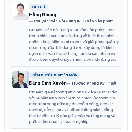
của bạn với các tính năng hiện đại được tích hợp vào
model. Nổi bật như chống sao chép mật khẩu, tự động
TÁC GIẢ
khóa, chống sốc điện, cảnh báo cháy, chống sốc điện.
Hồng Nhung
Chính vì vậy, đây là model được nhiều khách hàng tin
Chuyên viên Nội dung & Tư vấn Sản phẩm
dùng.
Chuyên viên Nội dung & Tư vấn Sản phẩm, phụ
Khóa Huyndai với khả năng chống trộm cao.
trách biên soạn các nội dung về thiết bị an ninh,
chấm công, kiểm soát ra vào và giải pháp quản lý
Thích hợp để lắp đặt cho cửa gỗ, cửa kim loại.
doanh nghiệp. Nội dung được xây dựng từ kinh
nghiệm tư vấn khách hàng, tài liệu sản phẩm và
Hỗ trợ nhiều phương thức mở khóa bằng thẻ từ, mật
được kiểm duyệt chuyên môn trước khi đăng tải.
mã và chìa cơ.
Chức năng cảnh báo cháy: khóa sẽ phát cảnh báo
KIỂM DUYỆT CHUYÊN MÔN
khi nhiệt độ môi trường lên đến 65ºC.
Đặng Đình Xuyên
Trưởng Phòng Kỹ Thuật
Chức năng chống kích điện để phá khóa, vô hiệu hoá
Chuyên gia hệ thống an ninh và kiểm soát ra vào
khi bị sốc kích điện lên đến 30k Vôn.
với 14 năm kinh nghiệm thực chiến. Đã tham gia
triển khai hàng trăm dự án chấm công, access
Chức năng chống sao chép mật khẩu bằng công
control, cổng xoay và bãi xe thông minh, đồng
nghệ mật mã ảo. Thêm số ngẫu nhiên trước mật khẩu
thời tư vấn, xử lý các giải pháp hạ tầng mạng và
thật.
phần mềm quản lý doanh nghiệp.
Khóa với công nghệ kép an toàn từ phía trong nâng