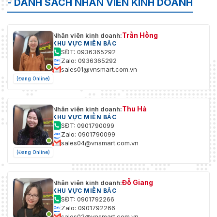
- DANH SÁCH NHÂN VIÊN KINH DOANH
Trần Hồng
Nhân viên kinh doanh:
KHU VỰC MIỀN BẮC
SĐT: 0936365292
Zalo: 0936365292
sales01@vnsmart.com.vn
(Đang Online)
Thu Hà
Nhân viên kinh doanh:
KHU VỰC MIỀN BẮC
SĐT: 0901790099
Zalo: 0901790099
sales04@vnsmart.com.vn
(Đang Online)
Đỗ Giang
Nhân viên kinh doanh:
KHU VỰC MIỀN BẮC
SĐT: 0901792266
Zalo: 0901792266
sales02@vnsmart.com.vn