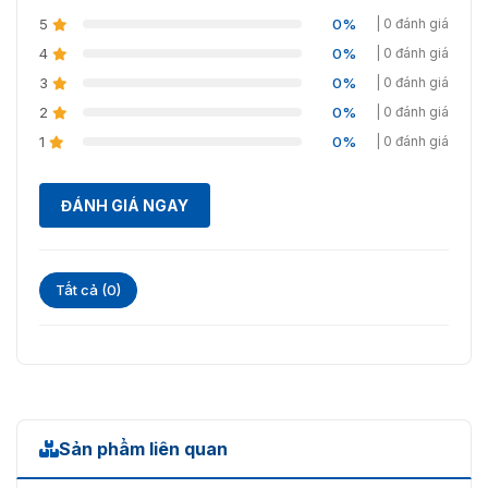
Thân khóa Mortise
5
backset 60mm
0%
| 0 đánh giá
Bộ sản phẩm bao gồm
thẻ từ RFID, chìa khóa cơ,
4
0%
| 0 đánh giá
PIN
3
0%
| 0 đánh giá
Sách hướng dẫn và bộ ốc
vít
2
0%
| 0 đánh giá
1
0%
| 0 đánh giá
ĐÁNH GIÁ NGAY
Tất cả (0)
Sản phẩm liên quan