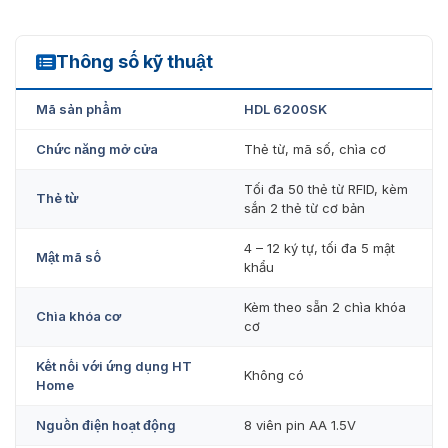
cao khả năng bảo vệ. Đảm bảo cửa không thể mở từ
bên ngoài, ngay cả khi dùng thẻ, mật khẩu.
Thông số kỹ thuật
HDL 6200SK
Địa chỉ uy tín cung cấp khóa thẻ từ
Mã sản phẩm
HDL 6200SK
Hyundai
Chức năng mở cửa
Thẻ từ, mã số, chìa cơ
Sản phẩm khóa thẻ từ HDL6200SK đến từ thương hiệu
Hyundai. Hiện sản phẩm đang được Vietnamsmart cung
Tối đa 50 thẻ từ RFID, kèm
Thẻ từ
cấp chính hãng trên thị trường với mức giá tốt nhất. Cam
sắn 2 thẻ từ cơ bản
kết hàng chính hãng, tránh mua nhầm hàng giả hàng
4 – 12 ký tự, tối đa 5 mật
kém chất lượng. Chế độ bảo hành 12 tháng theo quy
Mật mã số
khẩu
định của nhà sản xuất.
Kèm theo sẵn 2 chìa khóa
Chìa khóa cơ
cơ
Kết nối với ứng dụng HT
Không có
Home
Nguồn điện hoạt động
8 viên pin AA 1.5V