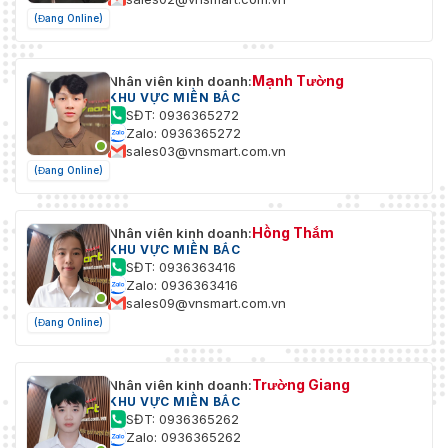
(Đang Online)
Mạnh Tường
Nhân viên kinh doanh:
KHU VỰC MIỀN BẮC
SĐT: 0936365272
Zalo: 0936365272
sales03@vnsmart.com.vn
(Đang Online)
Hồng Thắm
Nhân viên kinh doanh:
KHU VỰC MIỀN BẮC
SĐT: 0936363416
Zalo: 0936363416
sales09@vnsmart.com.vn
(Đang Online)
Trường Giang
Nhân viên kinh doanh:
KHU VỰC MIỀN BẮC
SĐT: 0936365262
Zalo: 0936365262