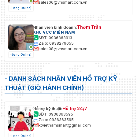
sales06@vnsmart.com.vn
(Đang Online)
Thơm Trần
Nhân viên kinh doanh:
KHU VỰC MIỀN NAM
SĐT: 0936363913
Zalo: 0938279055
sales08@vnsmart.com.vn
(Đang Online)
- DANH SÁCH NHÂN VIÊN HỖ TRỢ KỸ
THUẬT (GIỜ HÀNH CHÍNH)
Hỗ trợ 24/7
Hỗ trợ kỹ thuật:
SĐT: 0936363595
Zalo: 0936363595
ktvietnamsmart@gmail.com
(Đang Online)