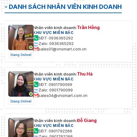
- DANH SÁCH NHÂN VIÊN KINH DOANH
Trần Hồng
Nhân viên kinh doanh:
KHU VỰC MIỀN BẮC
SĐT: 0936365292
Zalo: 0936365292
sales01@vnsmart.com.vn
(Đang Online)
Thu Hà
Nhân viên kinh doanh:
KHU VỰC MIỀN BẮC
SĐT: 0901790099
Zalo: 0901790099
sales04@vnsmart.com.vn
(Đang Online)
Đỗ Giang
Nhân viên kinh doanh:
KHU VỰC MIỀN BẮC
SĐT: 0901792266
Zalo: 0901792266