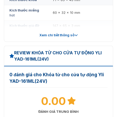
Kích thước miếng
60 x 32 x 10 mm
hút
Kích thước giá đỡ
147 x 65 x 3 mm
Xem chi tiết thông số
Kích thước stent
116 x 68 x 38 mm
REVIEW KHÓA TỪ CHO CỬA TỰ ĐỘNG YLI
YAD-161ML(24V)
0 đánh giá cho Khóa từ cho cửa tự động Yli
YAD-161ML(24V)
0.00
ĐÁNH GIÁ TRUNG BÌNH