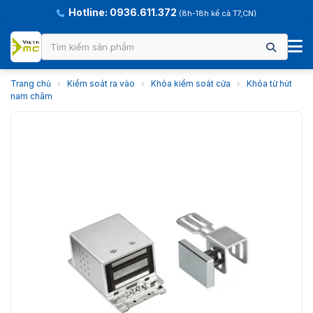
Hotline: 0936.611.372
(8h-18h kể cả T7,CN)
Trang chủ
›
Kiểm soát ra vào
›
Khóa kiểm soát cửa
›
Khóa từ hút
nam châm