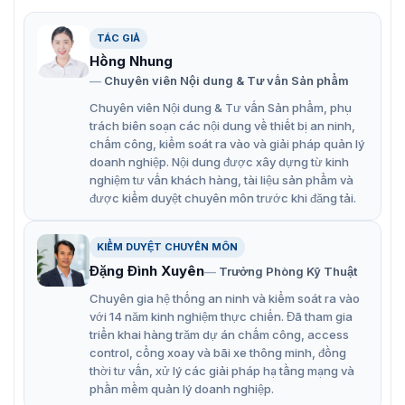
TÁC GIẢ
Khóa từ cho cửa tự động YAD-161ML(24V)
Hồng Nhung
Chuyên viên Nội dung & Tư vấn Sản phẩm
Tính năng thông minh khóa từ cửa tự
Chuyên viên Nội dung & Tư vấn Sản phẩm, phụ
trách biên soạn các nội dung về thiết bị an ninh,
động YAD-161ML(24V)
chấm công, kiểm soát ra vào và giải pháp quản lý
doanh nghiệp. Nội dung được xây dựng từ kinh
Lực giữ 80kg.
nghiệm tư vấn khách hàng, tài liệu sản phẩm và
Khóa từ dạng vuông.
được kiểm duyệt chuyên môn trước khi đăng tải.
Thiết kế kim loại bền bỉ.
KIỂM DUYỆT CHUYÊN MÔN
Cài đặt rất dễ dàng và thuận tiện.
Đặng Đình Xuyên
Trưởng Phòng Kỹ Thuật
Thiết kế gồm nam châm điện và một một tấm gạt làm
Chuyên gia hệ thống an ninh và kiểm soát ra vào
bằng kim loại.
với 14 năm kinh nghiệm thực chiến. Đã tham gia
triển khai hàng trăm dự án chấm công, access
Địa chỉ cung cấp khóa từ cửa tự động
control, cổng xoay và bãi xe thông minh, đồng
thời tư vấn, xử lý các giải pháp hạ tầng mạng và
YAD-161ML(24V) chính hãng
phần mềm quản lý doanh nghiệp.