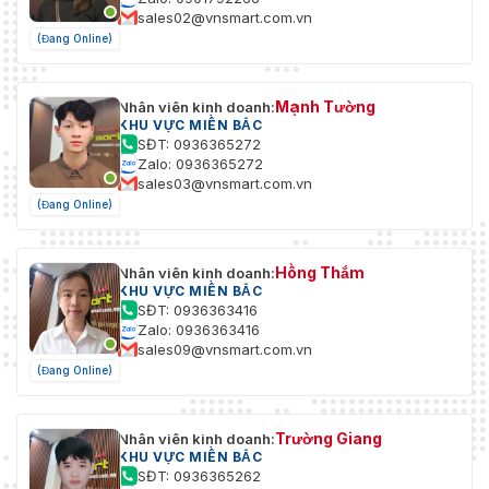
sales02@vnsmart.com.vn
(Đang Online)
Mạnh Tường
Nhân viên kinh doanh:
KHU VỰC MIỀN BẮC
SĐT: 0936365272
Zalo: 0936365272
sales03@vnsmart.com.vn
(Đang Online)
Hồng Thắm
Nhân viên kinh doanh:
KHU VỰC MIỀN BẮC
SĐT: 0936363416
Zalo: 0936363416
sales09@vnsmart.com.vn
(Đang Online)
Trường Giang
Nhân viên kinh doanh:
KHU VỰC MIỀN BẮC
SĐT: 0936365262