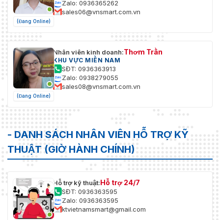
Zalo: 0936365262
sales06@vnsmart.com.vn
(Đang Online)
Thơm Trần
Nhân viên kinh doanh:
KHU VỰC MIỀN NAM
SĐT: 0936363913
Zalo: 0938279055
sales08@vnsmart.com.vn
(Đang Online)
- DANH SÁCH NHÂN VIÊN HỖ TRỢ KỸ
THUẬT (GIỜ HÀNH CHÍNH)
Hỗ trợ 24/7
Hỗ trợ kỹ thuật:
SĐT: 0936363595
Zalo: 0936363595
ktvietnamsmart@gmail.com