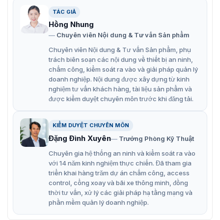
Đặc điểm hoạt động của khóa tủ KR-
TÁC GIẢ
Hồng Nhung
S99N
Chuyên viên Nội dung & Tư vấn Sản phẩm
Điều khiển bằng điện từ, hỗ trợ 12V & 24V
Chuyên viên Nội dung & Tư vấn Sản phẩm, phụ
trách biên soạn các nội dung về thiết bị an ninh,
Vỏ khóa được làm từ thép cacbon thấp, khả năng
chấm công, kiểm soát ra vào và giải pháp quản lý
chịu lực: 240 kg
doanh nghiệp. Nội dung được xây dựng từ kinh
nghiệm tư vấn khách hàng, tài liệu sản phẩm và
Xử lý bề mặt ba lần: mạ đồng, mạ nickle và mạ crôm
được kiểm duyệt chuyên môn trước khi đăng tải.
mờ
Công tắc thám tử siêu nhỏ Omron đến từ Nhật Bản,
KIỂM DUYỆT CHUYÊN MÔN
tuổi thọ 500.000 lần
Đặng Đình Xuyên
Trưởng Phòng Kỹ Thuật
Cần gạt khẩn cấp cơ học, có thể mở khóa bằng tay
Chuyên gia hệ thống an ninh và kiểm soát ra vào
trong trường hợp mất điện
với 14 năm kinh nghiệm thực chiến. Đã tham gia
triển khai hàng trăm dự án chấm công, access
Thảm cao su im lặng để giảm tiếng ồn khi mở khóa.
control, cổng xoay và bãi xe thông minh, đồng
thời tư vấn, xử lý các giải pháp hạ tầng mạng và
Cần đẩy giúp đẩy cửa mở. Có thể gỡ bỏ
phần mềm quản lý doanh nghiệp.
Dây AWG24 có ống bảo vệ PVC