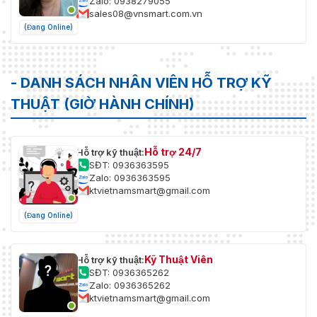
Zalo: 0938279055
sales08@vnsmart.com.vn
(Đang Online)
- DANH SÁCH NHÂN VIÊN HỖ TRỢ KỸ
THUẬT (GIỜ HÀNH CHÍNH)
Hỗ trợ 24/7
Hỗ trợ kỹ thuật:
SĐT: 0936363595
Zalo: 0936363595
ktvietnamsmart@gmail.com
(Đang Online)
Kỹ Thuật Viên
Hỗ trợ kỹ thuật:
SĐT: 0936365262
Zalo: 0936365262
ktvietnamsmart@gmail.com