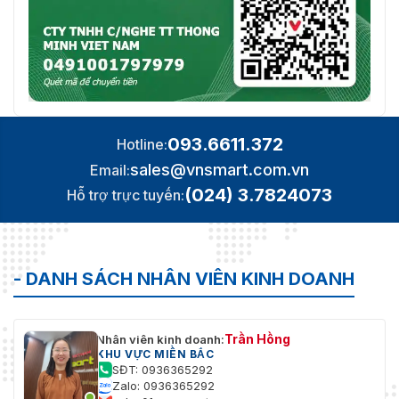
093.6611.372
Hotline:
sales@vnsmart.com.vn
Email:
(024) 3.7824073
Hỗ trợ trực tuyến:
- DANH SÁCH NHÂN VIÊN KINH DOANH
Trần Hồng
Nhân viên kinh doanh:
KHU VỰC MIỀN BẮC
SĐT: 0936365292
Zalo: 0936365292