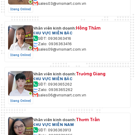
sales03@vnsmart.com.vn
(Đang Online)
Hồng Thắm
Nhân viên kinh doanh:
KHU VỰC MIỀN BẮC
SĐT: 0936363416
Zalo: 0936363416
sales09@vnsmart.com.vn
(Đang Online)
Trường Giang
Nhân viên kinh doanh:
KHU VỰC MIỀN BẮC
SĐT: 0936365262
Zalo: 0936365262
sales06@vnsmart.com.vn
(Đang Online)
Thơm Trần
Nhân viên kinh doanh:
KHU VỰC MIỀN NAM
SĐT: 0936363913