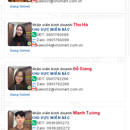
sales01@vnsmart.com.vn
(Đang Online)
Thu Hà
Nhân viên kinh doanh:
KHU VỰC MIỀN BẮC
SĐT: 0901790099
Zalo: 0901790099
sales04@vnsmart.com.vn
(Đang Online)
Đỗ Giang
Nhân viên kinh doanh:
KHU VỰC MIỀN BẮC
SĐT: 0901792266
Zalo: 0901792266
sales02@vnsmart.com.vn
(Đang Online)
Mạnh Tường
Nhân viên kinh doanh:
KHU VỰC MIỀN BẮC
SĐT: 0936365272
Zalo: 0936365272