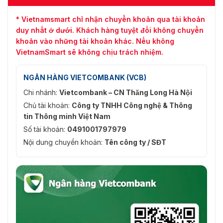
* Vietnamsmart chỉ nhận chuyển khoản qua tài khoản
duy nhất ở dưới. Khách hàng tuyệt đối không chuyển
khoản vào những tài khoản khác. Nếu không
VietnamSmart sẽ không chịu trách nhiệm.
NGÂN HÀNG VIETCOMBANK (VCB)
Chi nhánh:
Vietcombank – CN Thăng Long Hà Nội
Chủ tài khoản:
Công ty TNHH Công nghệ & Thông
tin Thông minh Việt Nam
Số tài khoản:
0491001797979
Nội dung chuyển khoản:
Tên công ty / SĐT