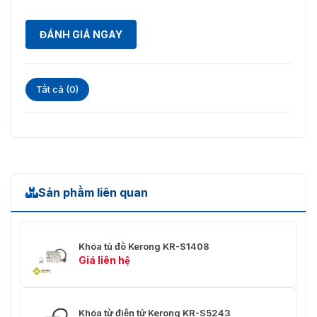
biết thêm thông tin chi tiết và mua hàng, vui lòng liên hệ
với Vietnamsmart với số Hotline:
093.6611.372
, đơn vị
ĐÁNH GIÁ NGAY
cung cấp và phân phối chính thức dòng sản phẩm này.
Tất cả (0)
Sản phẩm liên quan
Khóa tủ đồ Kerong KR-S1408
Giá liên hệ
Khóa từ điện tử Kerong KR-S5243