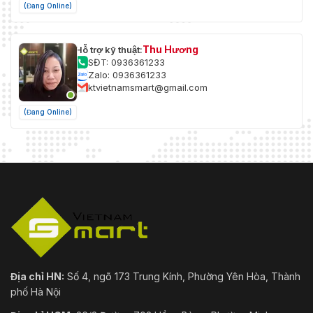
(Đang Online)
Thu Hương
Hỗ trợ kỹ thuật:
SĐT: 0936361233
Zalo: 0936361233
ktvietnamsmart@gmail.com
(Đang Online)
Địa chỉ HN:
Số 4, ngõ 173 Trung Kính, Phường Yên Hòa, Thành
phố Hà Nội