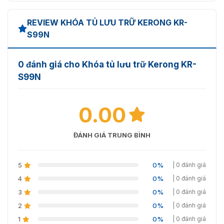
giảm tiếng ồn khi mở khóa, phù hợp với những nơi
cần sự yên tĩnh.
REVIEW KHÓA TỦ LƯU TRỮ KERONG KR-
S99N
Dễ dàng lắp đặt: Khóa dễ dàng lắp đặt và sử dụng.
0 đánh giá cho Khóa tủ lưu trữ Kerong KR-
S99N
0.00
ĐÁNH GIÁ TRUNG BÌNH
5
0%
| 0 đánh giá
4
0%
| 0 đánh giá
Ứng dụng khóa tủ lưu trữ Kerong KR-S99N
3
0%
| 0 đánh giá
2
0%
| 0 đánh giá
Khóa chốt quay Kerong KR-S99N giúp bảo mật tủ và
ngăn kéo hiệu quả, ngăn chặn sự truy cập trái phép. Để
1
0%
| 0 đánh giá