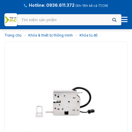
Hotline: 0936.611.372
(8h-18h kể cả T7,CN)
Trang chủ
›
Khóa & thiết bị thông minh
›
Khóa tủ đồ