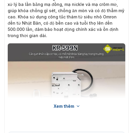
xử lý ba lần bằng mạ đồng, mạ nickle và mạ crôm mờ,
giúp khóa chống gỉ sét, chống ăn mòn và có độ thẩm mỹ
cao. Khóa sử dụng công tắc thám tử siêu nhỏ Omron
đến từ Nhật Bản, có độ bền cao và tuổi thọ lên đến
500.000 lần, đảm bảo hoạt động chính xác và ổn định
trong thời gian dài.
Xem thêm
Khóa tủ lưu trữ Kerong KR-S99N