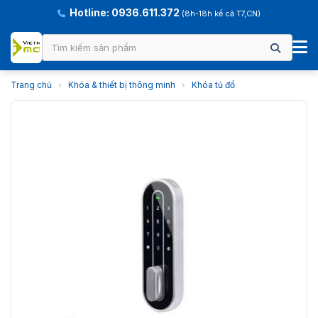
Hotline: 0936.611.372
(8h-18h kể cả T7,CN)
Trang chủ
›
Khóa & thiết bị thông minh
›
Khóa tủ đồ