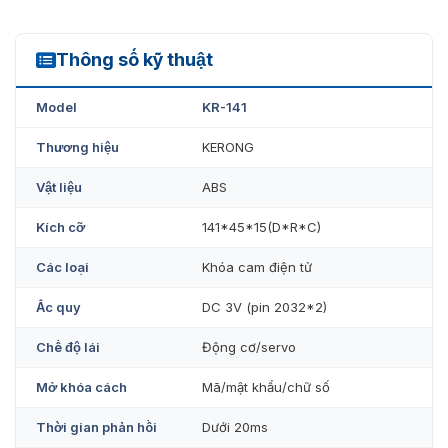
Thông số kỹ thuật
KR-141
Model
KR-141
Thương hiệu
KERONG
Vật liệu
ABS
Kích cỡ
141*45*15(D*R*C)
Các loại
Khóa cam điện tử
Ắc quy
DC 3V (pin 2032*2)
Chế độ lái
Động cơ/servo
Mở khóa cách
Mã/mật khẩu/chữ số
Thời gian phản hồi
Dưới 20ms