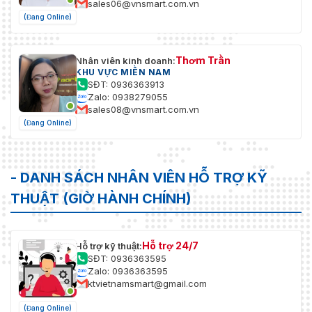
sales06@vnsmart.com.vn
(Đang Online)
Thơm Trần
Nhân viên kinh doanh:
KHU VỰC MIỀN NAM
SĐT: 0936363913
Zalo: 0938279055
sales08@vnsmart.com.vn
(Đang Online)
- DANH SÁCH NHÂN VIÊN HỖ TRỢ KỸ
THUẬT (GIỜ HÀNH CHÍNH)
Hỗ trợ 24/7
Hỗ trợ kỹ thuật:
SĐT: 0936363595
Zalo: 0936363595
ktvietnamsmart@gmail.com
(Đang Online)