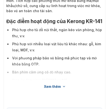
mòn. Tích hợp các phương thức mở khóa bằng mã/mật
khẩu/chữ số, cung cấp sự linh hoạt trong việc mở khóa,
bảo vệ an toàn cho tài sản.
Đặc điểm hoạt động của Kerong KR-141
Phù hợp cho tủ đồ nội thất, ngăn kéo văn phòng, hộp
thư, v.v.
Phù hợp với nhiều loại vật liệu tủ khác nhau: gỗ, kim
loại, MDF, v.v.
Với phương pháp bảo vệ bằng mã phức tạp và mở
khóa bằng OTP.
Bàn phím cảm ứng có độ nhạy cao.
Điện áp làm việc: 3V(2032pin*2).
Xem thêm
Màu sắc có thể tùy chỉnh, nhiều lựa chọn