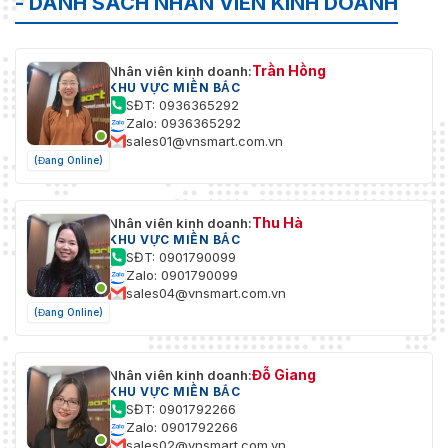
- DANH SÁCH NHÂN VIÊN KINH DOANH
Trần Hồng
Nhân viên kinh doanh:
KHU VỰC MIỀN BẮC
SĐT: 0936365292
Zalo: 0936365292
sales01@vnsmart.com.vn
(Đang Online)
Thu Hà
Nhân viên kinh doanh:
KHU VỰC MIỀN BẮC
SĐT: 0901790099
Zalo: 0901790099
sales04@vnsmart.com.vn
(Đang Online)
Đỗ Giang
Nhân viên kinh doanh:
KHU VỰC MIỀN BẮC
SĐT: 0901792266
Zalo: 0901792266
sales02@vnsmart.com.vn