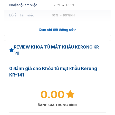
Nhiệt độ làm việc
-20℃ ~ +65℃
Độ ẩm làm việc
10% ~ 90%RH
Cuộc sống làm
500000 lần
Xem chi tiết thông số
việc
Bài kiểm tra
Thử nghiệm phun muối 72 giờ
REVIEW KHÓA TỦ MẬT KHẨU KERONG KR-
Chứng nhận
CE; ISO9001; RoHS
141
0 đánh giá cho Khóa tủ mật khẩu Kerong
KR-141
0.00
ĐÁNH GIÁ TRUNG BÌNH