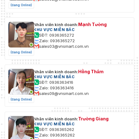
(Đang Online)
Mạnh Tường
Nhân viên kinh doanh:
KHU VỰC MIỀN BẮC
SĐT: 0936365272
Zalo: 0936365272
sales03@vnsmart.com.vn
(Đang Online)
Hồng Thắm
Nhân viên kinh doanh:
KHU VỰC MIỀN BẮC
SĐT: 0936363416
Zalo: 0936363416
sales09@vnsmart.com.vn
(Đang Online)
Trường Giang
Nhân viên kinh doanh:
KHU VỰC MIỀN BẮC
SĐT: 0936365262
Zalo: 0936365262