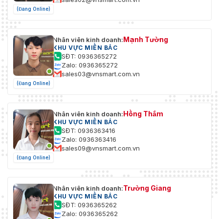
(Đang Online)
Mạnh Tường
Nhân viên kinh doanh:
KHU VỰC MIỀN BẮC
SĐT: 0936365272
Zalo: 0936365272
sales03@vnsmart.com.vn
(Đang Online)
Hồng Thắm
Nhân viên kinh doanh:
KHU VỰC MIỀN BẮC
SĐT: 0936363416
Zalo: 0936363416
sales09@vnsmart.com.vn
(Đang Online)
Trường Giang
Nhân viên kinh doanh:
KHU VỰC MIỀN BẮC
SĐT: 0936365262
Zalo: 0936365262