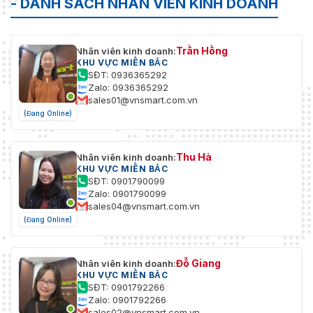
- DANH SÁCH NHÂN VIÊN KINH DOANH
Trần Hồng
Nhân viên kinh doanh:
KHU VỰC MIỀN BẮC
SĐT: 0936365292
Zalo: 0936365292
sales01@vnsmart.com.vn
(Đang Online)
Thu Hà
Nhân viên kinh doanh:
KHU VỰC MIỀN BẮC
SĐT: 0901790099
Zalo: 0901790099
sales04@vnsmart.com.vn
(Đang Online)
Đỗ Giang
Nhân viên kinh doanh:
KHU VỰC MIỀN BẮC
SĐT: 0901792266
Zalo: 0901792266
sales02@vnsmart.com.vn