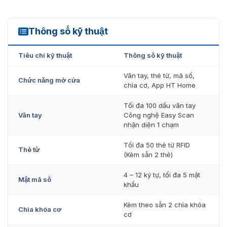
Khóa điện tử trang bị bảng điều khiển cảm ứng bàn
phím LED hiển thị rõ ràng.
Thông số kỹ thuật
Cảnh báo pin yếu.
HDL 7390SK
Vận hành êm ái với nguồn điện 6 V (8 viên pin
Tiêu chí kỹ thuật
Thông số kỹ thuật
alkaline, loại AA, 1.5 V) và được trang bị thêm nguồn
điện khẩn cấp với loại pin alkaline 9 V.
Vân tay, thẻ từ, mã số,
Chức năng mở cửa
chìa cơ, App HT Home
Khóa vân tay là thiết bị khóa thông minh. Người dùng có
thể sử dụng nhiều phương thức mở cửa giúp việc sử
Tối đa 100 dấu vân tay
dụng tiện lợi. Không sợ bị mất khóa hay quên khóa dẫn
Vân tay
Công nghệ Easy Scan
nhận diện 1 chạm
đến tình trạng không vào được trong nhà. Xem thêm các
sản phẩm khác tại khóa thông minh để chọn lựa được
Tối đa 50 thẻ từ RFID
sản phẩm phù hợp nhất.
Thẻ từ
(Kèm sẵn 2 thẻ)
Ưu đãi khi mua k
hóa vân tay Hyundai
4 – 12 ký tự, tối đa 5 mật
Mật mã số
khẩu
HDL 7390SK
Chúng tôi, VIETNAMSMART hiện đang cung cấp k
hóa
Kèm theo sẵn 2 chìa khóa
Chìa khóa cơ
vân tay Hyundai HDL 7390SK chính hãng giá cực cạnh
cơ
tranh. Sản phẩm của chúng tôi đảm bảo chất lượng, đầy