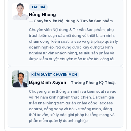
cửa: vân tay, thẻ từ, mã số, chìa cơ, App HT Home. Tiện
TÁC GIẢ
lợi trong quá trình sử dụng, không cần phải mang theo
chìa khóa như những loại khóa thông thường.
Hồng Nhung
Chuyên viên Nội dung & Tư vấn Sản phẩm
Tính năng nổi bật k
hóa vân tay Hyundai
Chuyên viên Nội dung & Tư vấn Sản phẩm, phụ
trách biên soạn các nội dung về thiết bị an ninh,
HDL 7390SK
chấm công, kiểm soát ra vào và giải pháp quản lý
Khóa vân tay Hyundai HDL 7390SK là sản phẩm được
doanh nghiệp. Nội dung được xây dựng từ kinh
nghiệm tư vấn khách hàng, tài liệu sản phẩm và
nhiều người lắp đặt bởi những tính năng thông minh mà
được kiểm duyệt chuyên môn trước khi đăng tải.
sản phẩm sở hữu. Sản phẩm hỗ trợ cho việc bảo vệ cho
căn hộ một cách hiệu quả. Tính năng thông minh đem lại
trải nghiệm tích cực cho người dùng
KIỂM DUYỆT CHUYÊN MÔN
5 phương thức mở khóa: vân tay, thẻ từ, mã số, chìa
Đặng Đình Xuyên
Trưởng Phòng Kỹ Thuật
khóa cơ, app HT Home (thêm module zigbee).
Chuyên gia hệ thống an ninh và kiểm soát ra vào
với 14 năm kinh nghiệm thực chiến. Đã tham gia
Cảm biến tự động báo cháy. Khi nhiệt độ trong phòng
triển khai hàng trăm dự án chấm công, access
đến 65 độ khóa tự kích hoạt về tình trạng mở, để khi
control, cổng xoay và bãi xe thông minh, đồng
có cháy mọi người bên trong dễ dàng thoát nạn.
thời tư vấn, xử lý các giải pháp hạ tầng mạng và
phần mềm quản lý doanh nghiệp.
Sử dụng mật mã ảo để bảo vệ chống nhìn trộm.