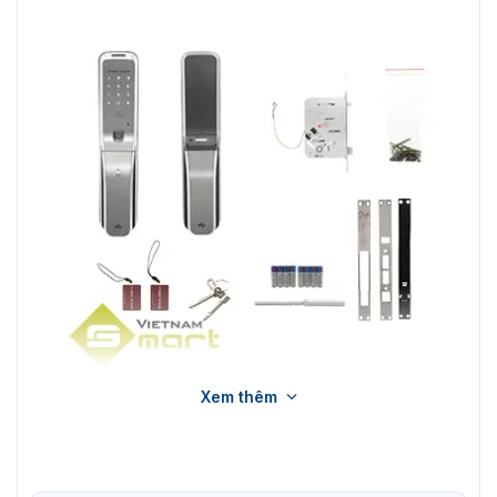
Xem thêm
khóa vân tay Hyundai HDL 7390SK và phụ kiện
Hyundai HDL 7390SK được trang bị 5 phương thức mở