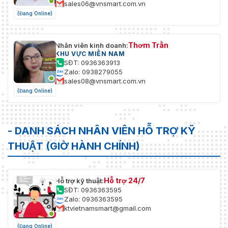
sales06@vnsmart.com.vn
(Đang Online)
Thơm Trần
Nhân viên kinh doanh:
KHU VỰC MIỀN NAM
SĐT: 0936363913
Zalo: 0938279055
sales08@vnsmart.com.vn
(Đang Online)
- DANH SÁCH NHÂN VIÊN HỖ TRỢ KỸ
THUẬT (GIỜ HÀNH CHÍNH)
Hỗ trợ 24/7
Hỗ trợ kỹ thuật:
SĐT: 0936363595
Zalo: 0936363595
ktvietnamsmart@gmail.com
(Đang Online)