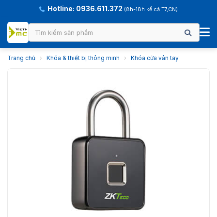
Hotline: 0936.611.372
(8h-18h kể cả T7,CN)
Trang chủ
›
Khóa & thiết bị thông minh
›
Khóa cửa vân tay