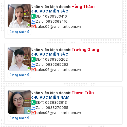
Hồng Thắm
Nhân viên kinh doanh:
KHU VỰC MIỀN BẮC
SĐT: 0936363416
Zalo: 0936363416
sales09@vnsmart.com.vn
(Đang Online)
Trường Giang
Nhân viên kinh doanh:
KHU VỰC MIỀN BẮC
SĐT: 0936365262
Zalo: 0936365262
sales06@vnsmart.com.vn
(Đang Online)
Thơm Trần
Nhân viên kinh doanh:
KHU VỰC MIỀN NAM
SĐT: 0936363913
Zalo: 0938279055
sales08@vnsmart.com.vn
(Đang Online)