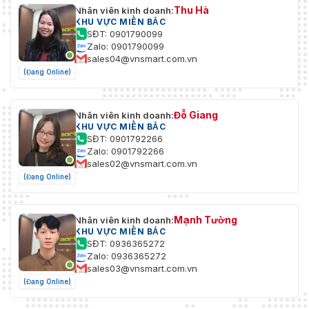
Thu Hà
Nhân viên kinh doanh:
KHU VỰC MIỀN BẮC
SĐT: 0901790099
Zalo: 0901790099
sales04@vnsmart.com.vn
(Đang Online)
Đỗ Giang
Nhân viên kinh doanh:
KHU VỰC MIỀN BẮC
SĐT: 0901792266
Zalo: 0901792266
sales02@vnsmart.com.vn
(Đang Online)
Mạnh Tường
Nhân viên kinh doanh:
KHU VỰC MIỀN BẮC
SĐT: 0936365272
Zalo: 0936365272
sales03@vnsmart.com.vn
(Đang Online)