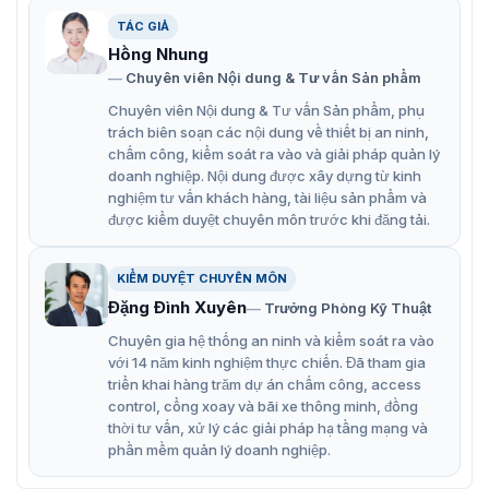
cần sử dụng chìa cơ.
TÁC GIẢ
Hồng Nhung
Chuyên viên Nội dung & Tư vấn Sản phẩm
Chuyên viên Nội dung & Tư vấn Sản phẩm, phụ
trách biên soạn các nội dung về thiết bị an ninh,
chấm công, kiểm soát ra vào và giải pháp quản lý
doanh nghiệp. Nội dung được xây dựng từ kinh
nghiệm tư vấn khách hàng, tài liệu sản phẩm và
được kiểm duyệt chuyên môn trước khi đăng tải.
KIỂM DUYỆT CHUYÊN MÔN
Đặng Đình Xuyên
Trưởng Phòng Kỹ Thuật
Ảnh thực tế padlock
Chuyên gia hệ thống an ninh và kiểm soát ra vào
với 14 năm kinh nghiệm thực chiến. Đã tham gia
triển khai hàng trăm dự án chấm công, access
Tính năng nổi bật của khóa thông minh
control, cổng xoay và bãi xe thông minh, đồng
thời tư vấn, xử lý các giải pháp hạ tầng mạng và
Pad lock
phần mềm quản lý doanh nghiệp.
Khóa Pad lock nhỏ gọn mà lại được tích hợp thêm tính