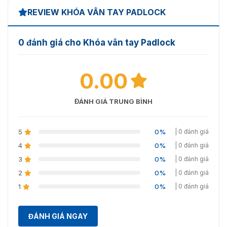
REVIEW KHÓA VÂN TAY PADLOCK
0 đánh giá cho Khóa vân tay Padlock
0.00
ĐÁNH GIÁ TRUNG BÌNH
5
0%
| 0 đánh giá
4
0%
Ảnh thực tế zkteco padlock
| 0 đánh giá
3
0%
| 0 đánh giá
Liên hệ ngay với chúng tôi qua số Hotline: 093.6611.372
2
0%
| 0 đánh giá
để nhận hỗ trợ nhanh nhất, tư vấn miễn phí!!!
1
0%
| 0 đánh giá
ĐÁNH GIÁ NGAY