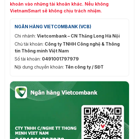
khoản vào những tài khoản khác. Nếu không
VietnamSmart sẽ không chịu trách nhiệm.
NGÂN HÀNG VIETCOMBANK (VCB)
Chi nhánh:
Vietcombank – CN Thăng Long Hà Nội
Chủ tài khoản:
Công ty TNHH Công nghệ & Thông
tin Thông minh Việt Nam
Số tài khoản:
0491001797979
Nội dung chuyển khoản:
Tên công ty / SĐT