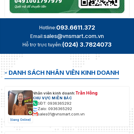
093.6611.372
Hotline:
sales@vnsmart.com.vn
Email:
(024) 3.7824073
Hỗ trợ trực tuyến:
- DANH SÁCH NHÂN VIÊN KINH DOANH
Trần Hồng
Nhân viên kinh doanh:
KHU VỰC MIỀN BẮC
SĐT: 0936365292
Zalo: 0936365292
sales01@vnsmart.com.vn
(Đang Online)