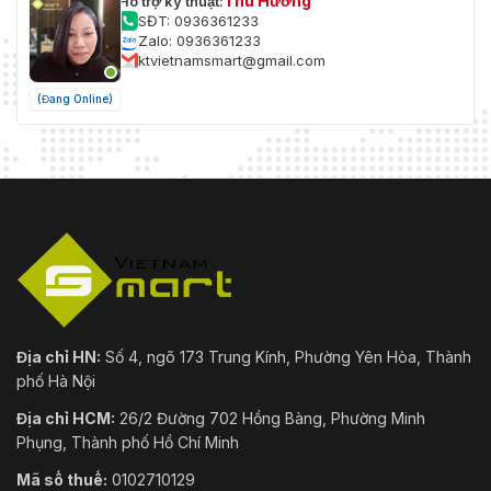
Thu Hương
Hỗ trợ kỹ thuật:
SĐT: 0936361233
Zalo: 0936361233
ktvietnamsmart@gmail.com
(Đang Online)
Địa chỉ HN:
Số 4, ngõ 173 Trung Kính, Phường Yên Hòa, Thành
phố Hà Nội
Địa chỉ HCM:
26/2 Đường 702 Hồng Bàng, Phường Minh
Phụng, Thành phố Hồ Chí Minh
Mã số thuế:
0102710129