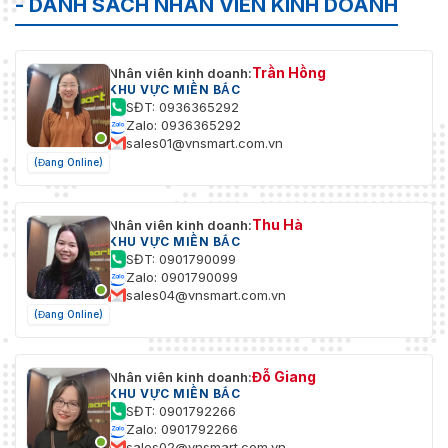
- DANH SÁCH NHÂN VIÊN KINH DOANH
Trần Hồng
Nhân viên kinh doanh:
KHU VỰC MIỀN BẮC
SĐT: 0936365292
Zalo: 0936365292
sales01@vnsmart.com.vn
(Đang Online)
Thu Hà
Nhân viên kinh doanh:
KHU VỰC MIỀN BẮC
SĐT: 0901790099
Zalo: 0901790099
sales04@vnsmart.com.vn
(Đang Online)
Đỗ Giang
Nhân viên kinh doanh:
KHU VỰC MIỀN BẮC
SĐT: 0901792266
Zalo: 0901792266
sales02@vnsmart.com.vn