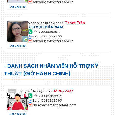
sales06@vnsmart.com.vn
(Đang Online)
Thơm Trần
Nhân viên kinh doanh:
KHU VỰC MIỀN NAM
SĐT: 0936363913
Zalo: 0938279055
sales08@vnsmart.com.vn
(Đang Online)
- DANH SÁCH NHÂN VIÊN HỖ TRỢ KỸ
THUẬT (GIỜ HÀNH CHÍNH)
Hỗ trợ 24/7
Hỗ trợ kỹ thuật:
SĐT: 0936363595
Zalo: 0936363595
ktvietnamsmart@gmail.com
(Đang Online)