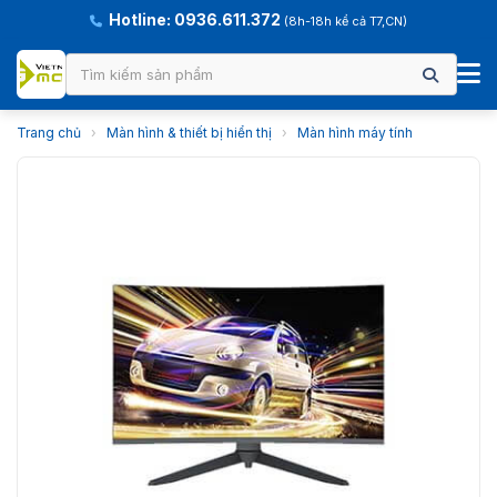
Hotline: 0936.611.372
(8h-18h kể cả T7,CN)
Trang chủ
›
Màn hình & thiết bị hiển thị
›
Màn hình máy tính