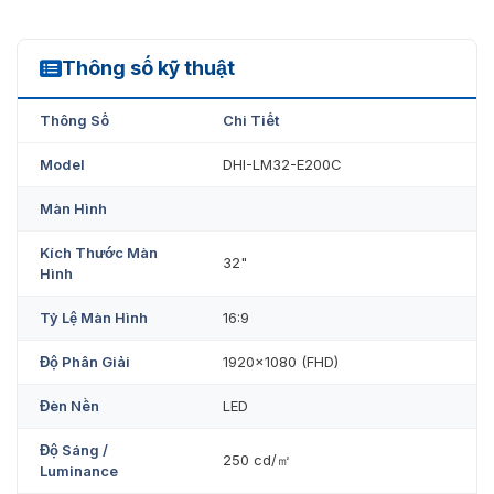
Thông số kỹ thuật
Thông Số
Chi Tiết
Model
DHI-LM32-E200C
Màn Hình
Kích Thước Màn
32"
Hình
Tỷ Lệ Màn Hình
16:9
Độ Phân Giải
1920×1080 (FHD)
Đèn Nền
LED
Độ Sáng /
250 cd/㎡
Luminance