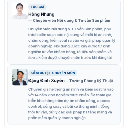
xanh.
TÁC GIẢ
Chế độ HDR và tối ưu hóa màu sắc màn hình.
Hồng Nhung
Chuyên viên Nội dung & Tư vấn Sản phẩm
Hiệu ứng ánh sáng thở tạo trải nghiệm giải trí sinh
động.
Chuyên viên Nội dung & Tư vấn Sản phẩm, phụ
trách biên soạn các nội dung về thiết bị an ninh,
Hỗ trợ kết nối HDMI và DP cho nhiều thiết bị.
chấm công, kiểm soát ra vào và giải pháp quản lý
doanh nghiệp. Nội dung được xây dựng từ kinh
Tiết kiệm năng lượng với công suất tiêu thụ chỉ 60W
nghiệm tư vấn khách hàng, tài liệu sản phẩm và
(chuẩn).
được kiểm duyệt chuyên môn trước khi đăng tải.
KIỂM DUYỆT CHUYÊN MÔN
Đặng Đình Xuyên
Trưởng Phòng Kỹ Thuật
Chuyên gia hệ thống an ninh và kiểm soát ra vào
với 14 năm kinh nghiệm thực chiến. Đã tham gia
triển khai hàng trăm dự án chấm công, access
control, cổng xoay và bãi xe thông minh, đồng
thời tư vấn, xử lý các giải pháp hạ tầng mạng và
phần mềm quản lý doanh nghiệp.