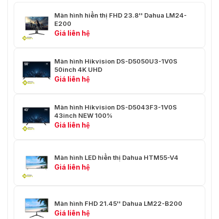
Độ Ẩm
20%~85%
Màn hình hiển thị FHD 23.8'' Dahua LM24-
E200
Phụ Kiện
Giá liên hệ
Phụ Kiện Tiêu
Cáp DP, cáp nguồn, chân đế
Chuẩn
Màn hình Hikvision DS-D5050U3-1V0S
50inch 4K UHD
Phụ Kiện Tùy Chọn
Giá đỡ có lò xo khí
Giá liên hệ
Chứng Nhận
CE / FCC
Màn hình Hikvision DS-D5043F3-1V0S
43inch NEW 100%
Giá liên hệ
Màn hình LED hiển thị Dahua HTM55-V4
Giá liên hệ
Màn hình FHD 21.45'' Dahua LM22-B200
Giá liên hệ