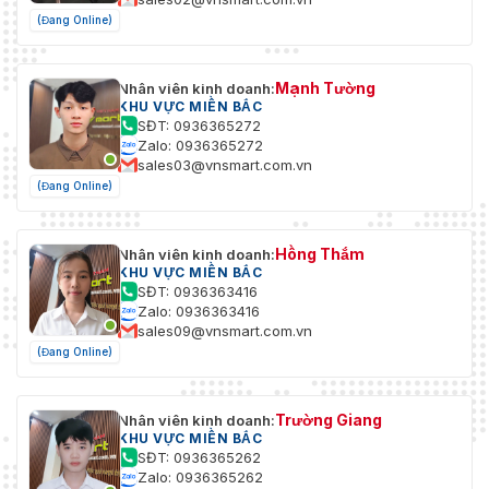
(Đang Online)
Mạnh Tường
Nhân viên kinh doanh:
KHU VỰC MIỀN BẮC
SĐT: 0936365272
Zalo: 0936365272
sales03@vnsmart.com.vn
(Đang Online)
Hồng Thắm
Nhân viên kinh doanh:
KHU VỰC MIỀN BẮC
SĐT: 0936363416
Zalo: 0936363416
sales09@vnsmart.com.vn
(Đang Online)
Trường Giang
Nhân viên kinh doanh:
KHU VỰC MIỀN BẮC
SĐT: 0936365262
Zalo: 0936365262