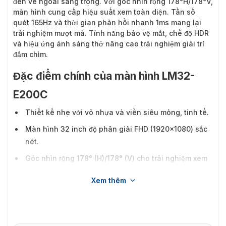
đến vẻ ngoài sang trọng. Với góc nhìn rộng 178°H/178°V,
màn hình cung cấp hiệu suất xem toàn diện. Tần số
quét 165Hz và thời gian phản hồi nhanh 1ms mang lại
trải nghiệm mượt mà. Tính năng bảo vệ mắt, chế độ HDR
và hiệu ứng ánh sáng thở nâng cao trải nghiệm giải trí
đắm chìm.
Đặc điểm chính của màn hình LM32-
E200C
Thiết kế nhẹ với vỏ nhựa và viền siêu mỏng, tinh tế.
Màn hình 32 inch độ phân giải FHD (1920×1080) sắc
nét.
Góc nhìn rộng 178° (H)/178° (V) cho trải nghiệm xem
toàn diện.
Xem thêm
Tần số quét 165Hz và thời gian phản hồi 1ms cho
hình ảnh mượt mà, chính xác.
Công nghệ bảo vệ mắt với thiết kế chống ánh sáng