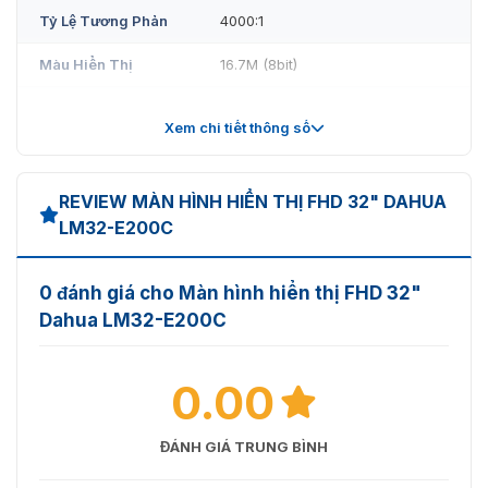
Tỷ Lệ Tương Phản
4000:1
Màu Hiển Thị
16.7M (8bit)
Góc Nhìn (H/V)
178°(H) / 178°(V)
Xem chi tiết thông số
Thời Gian Phản Hồi
MPRT 1ms
(typ.)
REVIEW MÀN HÌNH HIỂN THỊ FHD 32" DAHUA
Tần Số Quét
165Hz
LM32-E200C
Độ Cong
1500R
0 đánh giá cho Màn hình hiển thị FHD 32"
Tín Hiệu
Dahua LM32-E200C
Đầu Vào
HDMI×2, DP×2
0.00
Đầu Ra
Audio out×1
Thông Số Chung
ĐÁNH GIÁ TRUNG BÌNH
Nguồn Cung Cấp
DC 12V, 4A