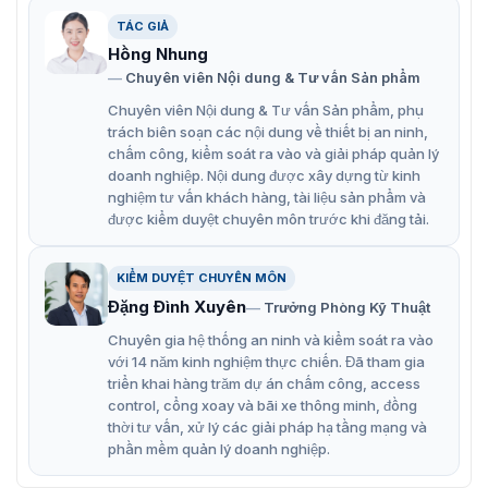
Màn hình LED DS-D4448RO-CB được thiết kế với cấu
TÁC GIẢ
trúc ghép nối liền mạch có 4 khóa tủ. Được làm từ chất
Hồng Nhung
liệu nhôm đúc với độ bền cao. Thiết bị dễ cài đặt và
Chuyên viên Nội dung & Tư vấn Sản phẩm
quản lý giúp tiết kiệm chi phí và nhân lực cho đơn vị sử
dụng. Đây là dòng màn LED được nhiều khách hàng sử
Chuyên viên Nội dung & Tư vấn Sản phẩm, phụ
dụng.
trách biên soạn các nội dung về thiết bị an ninh,
chấm công, kiểm soát ra vào và giải pháp quản lý
Tủ được tích hợp nhôm đúc.
doanh nghiệp. Nội dung được xây dựng từ kinh
nghiệm tư vấn khách hàng, tài liệu sản phẩm và
Có sẵn kết nối 90° (cần tùy chỉnh).
được kiểm duyệt chuyên môn trước khi đăng tải.
Màn hình LED cho thuê ngoài trời P4.8
Màn hình có thể là cả đường cong bên trong và bên
KIỂM DUYỆT CHUYÊN MÔN
ngoài. (tùy chọn).
Đặng Đình Xuyên
Trưởng Phòng Kỹ Thuật
Tiết kiệm nhân lực khi chỉ cần một người là có thể dễ
Chuyên gia hệ thống an ninh và kiểm soát ra vào
với 14 năm kinh nghiệm thực chiến. Đã tham gia
dàng quản lý, cài đặt.
triển khai hàng trăm dự án chấm công, access
Kết nối liền mạch: Có bốn khóa hoàn toàn trên mỗi
control, cổng xoay và bãi xe thông minh, đồng
tủ. Có thể khóa tủ tốt để nối liền mạch.
thời tư vấn, xử lý các giải pháp hạ tầng mạng và
phần mềm quản lý doanh nghiệp.
Một đầu của dây cáp điện giữa hai tủ được cố định.