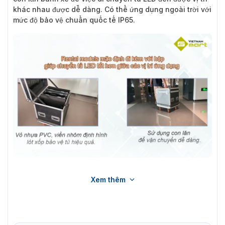
khác nhau được dễ dàng. Có thể ứng dụng ngoài trời với
mức độ bảo vệ chuẩn quốc tế IP65.
Màn hình LED DS-D4448RO-CB cho thuê ngoài trời P4.8
Xem thêm
Đặc điểm nổi bật của màn hình LED DS-
D4448RO-CB