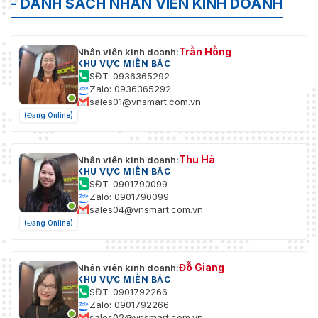
- DANH SÁCH NHÂN VIÊN KINH DOANH
Trần Hồng
Nhân viên kinh doanh:
KHU VỰC MIỀN BẮC
SĐT: 0936365292
Zalo: 0936365292
sales01@vnsmart.com.vn
(Đang Online)
Thu Hà
Nhân viên kinh doanh:
KHU VỰC MIỀN BẮC
SĐT: 0901790099
Zalo: 0901790099
sales04@vnsmart.com.vn
(Đang Online)
Đỗ Giang
Nhân viên kinh doanh:
KHU VỰC MIỀN BẮC
SĐT: 0901792266
Zalo: 0901792266
sales02@vnsmart.com.vn