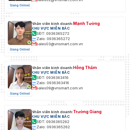
(Đang Online)
Mạnh Tường
Nhân viên kinh doanh:
KHU VỰC MIỀN BẮC
SĐT: 0936365272
Zalo: 0936365272
sales03@vnsmart.com.vn
(Đang Online)
Hồng Thắm
Nhân viên kinh doanh:
KHU VỰC MIỀN BẮC
SĐT: 0936363416
Zalo: 0936363416
sales09@vnsmart.com.vn
(Đang Online)
Trường Giang
Nhân viên kinh doanh:
KHU VỰC MIỀN BẮC
SĐT: 0936365262
Zalo: 0936365262