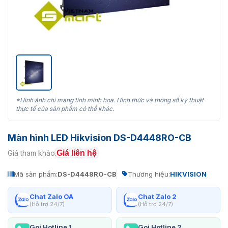
*Hình ảnh chỉ mang tính minh họa. Hình thức và thông số kỹ thuật
thực tế của sản phẩm có thể khác.
Màn hình LED Hikvision DS-D4448RO-CB
Giá liên hệ
Giá tham khảo:
Mã sản phẩm:
DS-D4448RO-CB
Thương hiệu:
HIKVISION
Chat Zalo OA
Chat Zalo 2
(Hỗ trợ 24/7)
(Hỗ trợ 24/7)
Gọi Hotline 1
Gọi Hotline 2