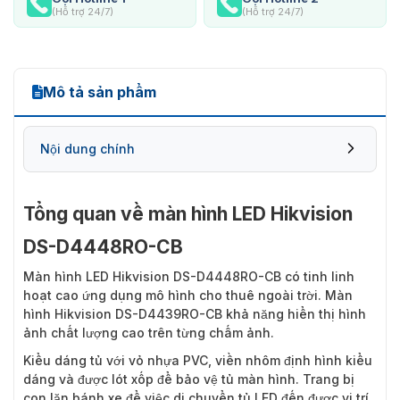
(Hỗ trợ 24/7)
(Hỗ trợ 24/7)
Mô tả sản phẩm
Nội dung chính
Tổng quan về màn hình LED Hikvision
DS-D4448RO-CB
Màn hình LED Hikvision DS-D4448RO-CB
có tinh linh
hoạt cao ứng dụng mô hình cho thuê ngoài trời. Màn
hình Hikvision DS-D4439RO-CB khả năng hiển thị hình
ảnh chất lượng cao trên từng chấm ảnh.
Kiểu dáng tủ với vỏ nhựa PVC, viền nhôm định hình kiểu
dáng và được lót xốp để bảo vệ tủ màn hình. Trang bị
con lăn bánh xe để việc di chuyển tủ LED đến được vị trí