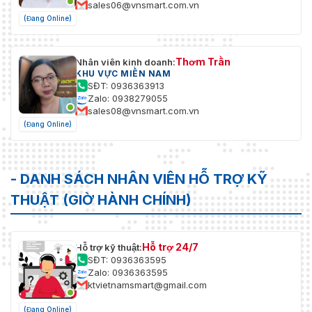
sales06@vnsmart.com.vn
(Đang Online)
Thơm Trần
Nhân viên kinh doanh:
KHU VỰC MIỀN NAM
SĐT: 0936363913
Zalo: 0938279055
sales08@vnsmart.com.vn
(Đang Online)
- DANH SÁCH NHÂN VIÊN HỖ TRỢ KỸ
THUẬT (GIỜ HÀNH CHÍNH)
Hỗ trợ 24/7
Hỗ trợ kỹ thuật:
SĐT: 0936363595
Zalo: 0936363595
ktvietnamsmart@gmail.com
(Đang Online)