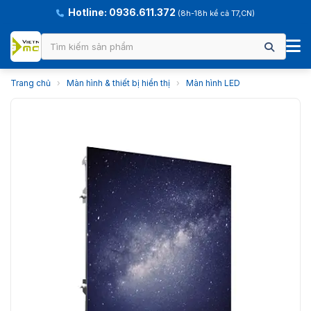
Hotline: 0936.611.372
(8h-18h kể cả T7,CN)
Trang chủ
›
Màn hình & thiết bị hiển thị
›
Màn hình LED