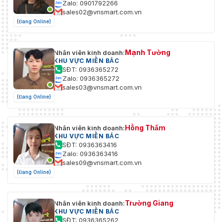
Zalo: 0901792266
sales02@vnsmart.com.vn
(Đang Online)
Mạnh Tường
Nhân viên kinh doanh:
KHU VỰC MIỀN BẮC
SĐT: 0936365272
Zalo: 0936365272
sales03@vnsmart.com.vn
(Đang Online)
Hồng Thắm
Nhân viên kinh doanh:
KHU VỰC MIỀN BẮC
SĐT: 0936363416
Zalo: 0936363416
sales09@vnsmart.com.vn
(Đang Online)
Trường Giang
Nhân viên kinh doanh:
KHU VỰC MIỀN BẮC
SĐT: 0936365262