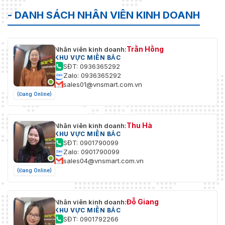
- DANH SÁCH NHÂN VIÊN KINH DOANH
Trần Hồng
Nhân viên kinh doanh:
KHU VỰC MIỀN BẮC
SĐT: 0936365292
Zalo: 0936365292
sales01@vnsmart.com.vn
(Đang Online)
Thu Hà
Nhân viên kinh doanh:
KHU VỰC MIỀN BẮC
SĐT: 0901790099
Zalo: 0901790099
sales04@vnsmart.com.vn
(Đang Online)
Đỗ Giang
Nhân viên kinh doanh:
KHU VỰC MIỀN BẮC
SĐT: 0901792266