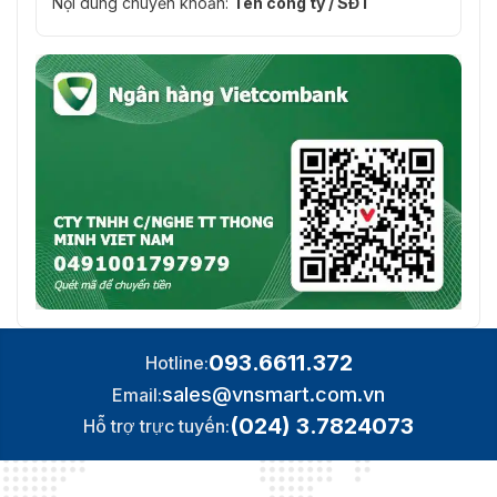
Nội dung chuyển khoản:
Tên công ty / SĐT
093.6611.372
Hotline:
sales@vnsmart.com.vn
Email:
(024) 3.7824073
Hỗ trợ trực tuyến: