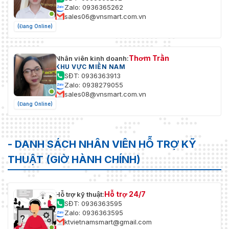
Zalo: 0936365262
sales06@vnsmart.com.vn
(Đang Online)
Thơm Trần
Nhân viên kinh doanh:
KHU VỰC MIỀN NAM
SĐT: 0936363913
Zalo: 0938279055
sales08@vnsmart.com.vn
(Đang Online)
- DANH SÁCH NHÂN VIÊN HỖ TRỢ KỸ
THUẬT (GIỜ HÀNH CHÍNH)
Hỗ trợ 24/7
Hỗ trợ kỹ thuật:
SĐT: 0936363595
Zalo: 0936363595
ktvietnamsmart@gmail.com