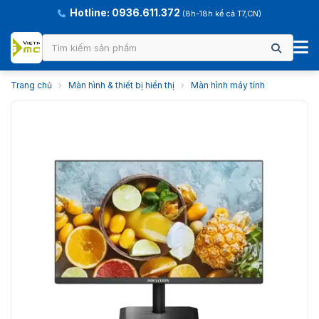
Hotline: 0936.611.372
(8h-18h kể cả T7,CN)
Trang chủ
›
Màn hình & thiết bị hiển thị
›
Màn hình máy tính