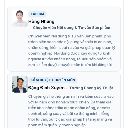
Màn hình Hikvision DS-D5024FC-C sở hữu những đặc
điểm đáng chú ý như:
TÁC GIẢ
Thân máy siêu mỏng với viền 3 cạnh siêu mỏng.
Hồng Nhung
2 kênh hiển thị LVDS HD (1920 × 1080) 8 bit/10 bit.
Chuyên viên Nội dung & Tư vấn Sản phẩm
Chuyên viên Nội dung & Tư vấn Sản phẩm, phụ
Màn hình góc nhìn siêu rộng 178°.
trách biên soạn các nội dung về thiết bị an ninh,
Loa tích hợp cho đầu vào âm thanh.
chấm công, kiểm soát ra vào và giải pháp quản lý
doanh nghiệp. Nội dung được xây dựng từ kinh
Hỗ trợ đầu vào video giám sát BNC 1 kênh với giao
nghiệm tư vấn khách hàng, tài liệu sản phẩm và
diện BNC tiêu chuẩn giám sát chuyên nghiệp.
được kiểm duyệt chuyên môn trước khi đăng tải.
Phát đa phương tiện văn bản, hình ảnh, âm thanh,
video, v.v.
KIỂM DUYỆT CHUYÊN MÔN
Đặng Đình Xuyên
Trưởng Phòng Kỹ Thuật
Dễ dàng vận hành.
Chuyên gia hệ thống an ninh và kiểm soát ra vào
Vỏ nhựa chất lượng cao giúp ngăn chặn tác nhân
với 14 năm kinh nghiệm thực chiến. Đã tham gia
bên ngoài ảnh hưởng tới vi mạch.
triển khai hàng trăm dự án chấm công, access
control, cổng xoay và bãi xe thông minh, đồng
Màn hình sử dụng công nghệ đèn nền E-LED với độ
thời tư vấn, xử lý các giải pháp hạ tầng mạng và
phân giải full HD 1920×1080.
phần mềm quản lý doanh nghiệp.