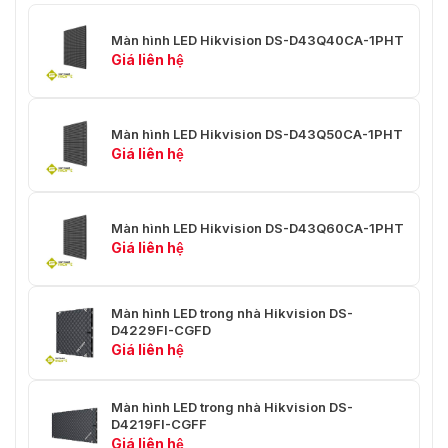
Nguồn điện
100~240VAC ± 10％
Màn hình LED Hikvision DS-D43Q40CA-1PHT
Giá liên hệ
Tiêu thụ tối đa
450W/㎡
Tiêu thụ trung bình
150W/㎡
Màn hình LED Hikvision DS-D43Q50CA-1PHT
Giá liên hệ
Môi trường làm việc
-10oC đến 40oC (14 ℉ đến 104
Nhiệt độ làm việc
℉)
Màn hình LED Hikvision DS-D43Q60CA-1PHT
Giá liên hệ
10% đến 60% RH (không ngưng
Độ ẩm làm việc
tụ)
Màn hình LED trong nhà Hikvision DS-
-20oC đến 60oC (-4 ℉ đến 140
Độ ẩm lưu trữ
D4229FI-CGFD
℉)
Giá liên hệ
10% đến 85% RH (không ngưng
Nhiệt độ lưu trữ
tụ)
Màn hình LED trong nhà Hikvision DS-
D4219FI-CGFF
Tổng quan
Giá liên hệ