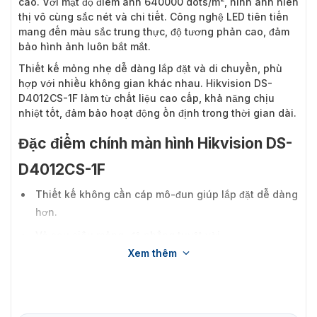
cao. Với mật độ điểm ảnh 640000 dots/m², hình ảnh hiển
thị vô cùng sắc nét và chi tiết. Công nghệ LED tiên tiến
mang đến màu sắc trung thực, độ tương phản cao, đảm
bảo hình ảnh luôn bắt mắt.
Thiết kế mỏng nhẹ dễ dàng lắp đặt và di chuyển, phù
hợp với nhiều không gian khác nhau. Hikvision DS-
D4012CS-1F làm từ chất liệu cao cấp, khả năng chịu
nhiệt tốt, đảm bảo hoạt động ổn định trong thời gian dài.
Đặc điểm chính màn hình Hikvision DS-
D4012CS-1F
Thiết kế không cần cáp mô-đun giúp lắp đặt dễ dàng
hơn.
Vỏ sau siêu mỏng, độ phẳng tuyệt vời.
Xem thêm
Đầu nối nguồn C13, tiêu chuẩn toàn cầu.
Tỷ lệ tương phản cực cao, hiệu suất màu sắc tuyệt
vời.