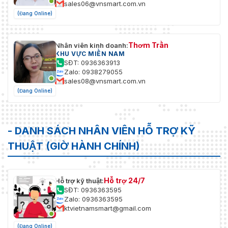
sales06@vnsmart.com.vn
(Đang Online)
Thơm Trần
Nhân viên kinh doanh:
KHU VỰC MIỀN NAM
SĐT: 0936363913
Zalo: 0938279055
sales08@vnsmart.com.vn
(Đang Online)
- DANH SÁCH NHÂN VIÊN HỖ TRỢ KỸ
THUẬT (GIỜ HÀNH CHÍNH)
Hỗ trợ 24/7
Hỗ trợ kỹ thuật:
SĐT: 0936363595
Zalo: 0936363595
ktvietnamsmart@gmail.com
(Đang Online)