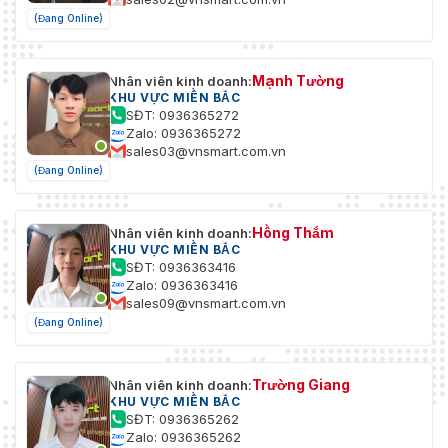
(Đang Online)
Mạnh Tường
Nhân viên kinh doanh:
KHU VỰC MIỀN BẮC
SĐT: 0936365272
Zalo: 0936365272
sales03@vnsmart.com.vn
(Đang Online)
Hồng Thắm
Nhân viên kinh doanh:
KHU VỰC MIỀN BẮC
SĐT: 0936363416
Zalo: 0936363416
sales09@vnsmart.com.vn
(Đang Online)
Trường Giang
Nhân viên kinh doanh:
KHU VỰC MIỀN BẮC
SĐT: 0936365262
Zalo: 0936365262