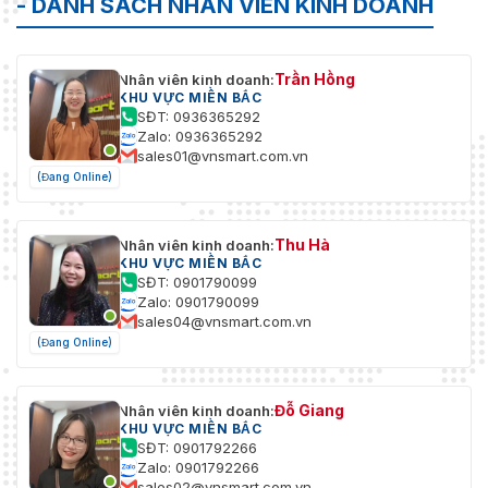
- DANH SÁCH NHÂN VIÊN KINH DOANH
Trần Hồng
Nhân viên kinh doanh:
KHU VỰC MIỀN BẮC
SĐT: 0936365292
Zalo: 0936365292
sales01@vnsmart.com.vn
(Đang Online)
Thu Hà
Nhân viên kinh doanh:
KHU VỰC MIỀN BẮC
SĐT: 0901790099
Zalo: 0901790099
sales04@vnsmart.com.vn
(Đang Online)
Đỗ Giang
Nhân viên kinh doanh:
KHU VỰC MIỀN BẮC
SĐT: 0901792266
Zalo: 0901792266
sales02@vnsmart.com.vn