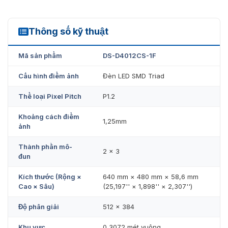
Thông số kỹ thuật
DS-D4012CS-1F
Mã sản phẩm
DS-D4012CS-1F
Cấu hình điểm ảnh
Đèn LED SMD Triad
Thể loại Pixel Pitch
P1.2
Khoảng cách điểm
1,25mm
ảnh
Thành phần mô-
2 × 3
đun
Kích thước (Rộng ×
640 mm × 480 mm × 58,6 mm
Cao × Sâu)
(25,197'' × 1,898'' × 2,307'')
Độ phân giải
512 × 384
Khu vực
0,3072 mét vuông