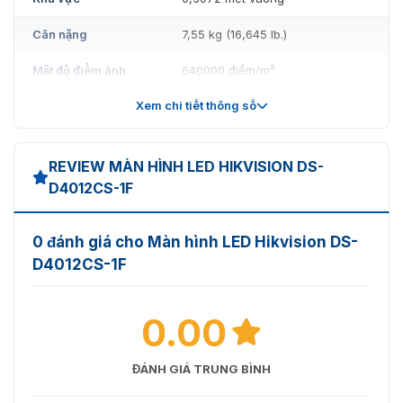
Cân nặng
7,55 kg (16,645 lb.)
Mật độ điểm ảnh
640000 điểm/m²
Xem chi tiết thông số
Vật liệu tủ
Đúc khuôn nhôm
Phương pháp bảo
Bảo trì mặt trước cho tất cả các
trì
thành phần
REVIEW MÀN HÌNH LED HIKVISION DS-
D4012CS-1F
Mô-đun
Kích thước (W × H
320×160mm
0 đánh giá cho Màn hình LED Hikvision DS-
× D)
D4012CS-1F
Độ phân giải mô-
256 × 128
đun
0.00
Hiển thị
ĐÁNH GIÁ TRUNG BÌNH
Cân bằng trắng Độ
600 cd/m2
sáng