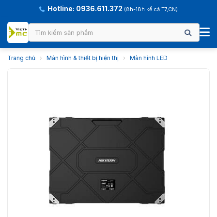
Hotline: 0936.611.372
(8h-18h kể cả T7,CN)
Trang chủ
›
Màn hình & thiết bị hiển thị
›
Màn hình LED