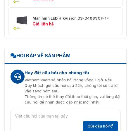
Kích thước gói
758 (R) mm × 606 (C) mm × 606
hàng (Rộng × Cao
(S) mm (29,843 '' × 23,858 '' ×
Màn hình LED Hikvision DS-D4039CF-1F
× Sâu)
17,402 '')
Giá liên hệ
Thẻ đủ điều kiện × 1
Thẻ bảo hành × 1
Danh sách đóng
RoHS × 1
gói
Một số bộ phận nối, vít cố định
và cáp tín hiệu
HỎI ĐÁP VỀ SẢN PHẨM
4 tủ trong 1 hộp: 19,3 kg ；24
Trọng lượng tịnh
bảng đèn trong 1 hộp: 12,0 kg
Hãy đặt câu hỏi cho chúng tôi
VietnamSmart sẽ phản hồi trong vòng 1 giờ. Nếu
Quý khách gửi câu hỏi sau 22h, chúng tôi sẽ trả lời
vào sáng hôm sau.
Thông tin có thể thay đổi theo thời gian, vui lòng đặt
câu hỏi để nhận được cập nhật mới nhất!
Gửi câu hỏi