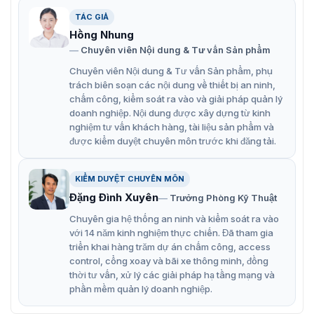
Thiết kế cấu trúc mô-đun, mô-đun hỗ trợ, nguồn
TÁC GIẢ
điện, bảo trì mặt trước của thẻ thu.
Hồng Nhung
Công nghệ xử lý màu sắc tiên tiến giúp tái tạo màu
Chuyên viên Nội dung & Tư vấn Sản phẩm
sắc chính xác, tự nhiên.
Chuyên viên Nội dung & Tư vấn Sản phẩm, phụ
trách biên soạn các nội dung về thiết bị an ninh,
Được làm từ các vật liệu cao cấp, đảm bảo độ bền và
chấm công, kiểm soát ra vào và giải pháp quản lý
ổn định trong quá trình sử dụng.
doanh nghiệp. Nội dung được xây dựng từ kinh
nghiệm tư vấn khách hàng, tài liệu sản phẩm và
Tiết kiệm năng lượng đáng kể so với các loại màn
được kiểm duyệt chuyên môn trước khi đăng tải.
hình truyền thống.
Điều khiển thông qua phần mềm chuyên dụng, giúp
KIỂM DUYỆT CHUYÊN MÔN
người dùng dễ dàng quản lý và tùy chỉnh các cài đặt.
Đặng Đình Xuyên
Trưởng Phòng Kỹ Thuật
Chuyên gia hệ thống an ninh và kiểm soát ra vào
với 14 năm kinh nghiệm thực chiến. Đã tham gia
triển khai hàng trăm dự án chấm công, access
control, cổng xoay và bãi xe thông minh, đồng
thời tư vấn, xử lý các giải pháp hạ tầng mạng và
phần mềm quản lý doanh nghiệp.