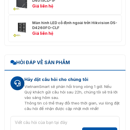
D4015CD-1F
Chung
Giá liên hệ
20.4 kg (34.488" × 5.354" ×
Trọng Lượng Gộp
12.992") (Thùng, 1 tủ trong 1 hộp)
Màn hình LED cố định ngoài trời Hikvision DS-
D4260FO-CLF
102 kg (36.023 × 40.984" ×
Giá liên hệ
27.755") (Thùng, 5 tủ trong 1
hộp)
1180 mm × 136 mm × 605 mm
Kích Thước Bao Bì
(46.456" × 5.354" × 23.818")
HỎI ĐÁP VỀ SẢN PHẨM
(Thùng, 1 tủ trong 1 hộp)
1237 mm × 1041 mm × 652 mm
Hãy đặt câu hỏi cho chúng tôi
(48.700 × 40.984" × 25.669")
VietnamSmart sẽ phản hồi trong vòng 1 giờ. Nếu
(Thùng, 5 tủ trong 1 hộp)
Quý khách gửi câu hỏi sau 22h, chúng tôi sẽ trả lời
vào sáng hôm sau.
Tuổi Thọ
Bóng đèn 100,000 giờ
Thông tin có thể thay đổi theo thời gian, vui lòng đặt
câu hỏi để nhận được cập nhật mới nhất!
Giá Đỡ
Giá đỡ mô-đun
DS-DL111050W 11; DS-DL211050W
21