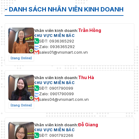
- DANH SÁCH NHÂN VIÊN KINH DOANH
Trần Hồng
Nhân viên kinh doanh:
KHU VỰC MIỀN BẮC
SĐT: 0936365292
Zalo: 0936365292
sales01@vnsmart.com.vn
(Đang Online)
Thu Hà
Nhân viên kinh doanh:
KHU VỰC MIỀN BẮC
SĐT: 0901790099
Zalo: 0901790099
sales04@vnsmart.com.vn
(Đang Online)
Đỗ Giang
Nhân viên kinh doanh:
KHU VỰC MIỀN BẮC
SĐT: 0901792266