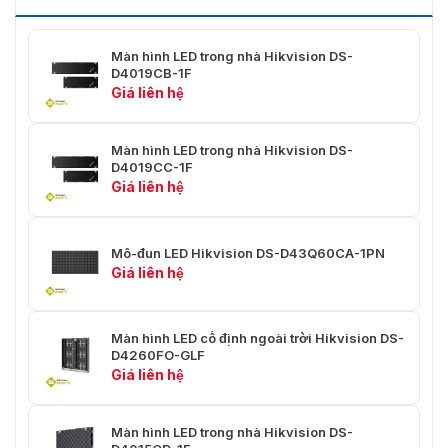
Màu Hiển Thị
281 triệu
Màn hình LED trong nhà Hikvision DS-
Nguồn Điện
D4019CB-1F
Giá liên hệ
Nguồn Cung Cấp
110~220 VAC ± 15%
Công Suất Tối Đa
≤ 631 W/m²
Màn hình LED trong nhà Hikvision DS-
D4019CC-1F
Công Suất Trung
Giá liên hệ
< 210 W/m²
Bình
Môi Trường Làm
Mô-đun LED Hikvision DS-D43Q60CA-1PN
Việc
Giá liên hệ
Nhiệt Độ Làm Việc
-10 đến 40 °C (14 °F đến 104 °F)
Màn hình LED cố định ngoài trời Hikvision DS-
Độ Ẩm Làm Việc
10%~80%RH
D4260FO-GLF
Giá liên hệ
Độ Ẩm Lưu Trữ
10%~80%RH
Nhiệt Độ Lưu Trữ
-20 đến 60 °C (-4 °F đến 140 °F)
Màn hình LED trong nhà Hikvision DS-