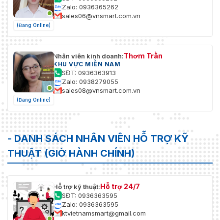
Zalo: 0936365262
sales06@vnsmart.com.vn
(Đang Online)
Thơm Trần
Nhân viên kinh doanh:
KHU VỰC MIỀN NAM
SĐT: 0936363913
Zalo: 0938279055
sales08@vnsmart.com.vn
(Đang Online)
- DANH SÁCH NHÂN VIÊN HỖ TRỢ KỸ
THUẬT (GIỜ HÀNH CHÍNH)
Hỗ trợ 24/7
Hỗ trợ kỹ thuật:
SĐT: 0936363595
Zalo: 0936363595
ktvietnamsmart@gmail.com