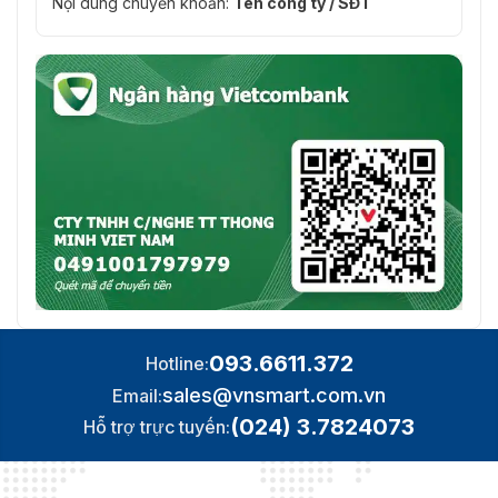
Nội dung chuyển khoản:
Tên công ty / SĐT
093.6611.372
Hotline:
sales@vnsmart.com.vn
Email:
(024) 3.7824073
Hỗ trợ trực tuyến: