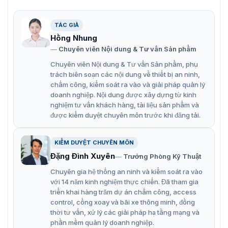
Hệ thống hỗ trợ việc lắp đặt các tủ và module với khả
năng xoay 90 độ, cho phép lắp ghép cả theo chiều
TÁC GIẢ
ngang và chiều dọc mà không gây ra hiện tượng lệch
Hồng Nhung
màu trong góc nhìn.
Chuyên viên Nội dung & Tư vấn Sản phẩm
Chuyên viên Nội dung & Tư vấn Sản phẩm, phụ
DS-D4015CF-1F hỗ trợ hiển thị độ phân giải cao và
trách biên soạn các nội dung về thiết bị an ninh,
tái tạo màu sắc chân thực, với tỷ lệ tương phản cao
chấm công, kiểm soát ra vào và giải pháp quản lý
và tần số làm mới nhanh.
doanh nghiệp. Nội dung được xây dựng từ kinh
nghiệm tư vấn khách hàng, tài liệu sản phẩm và
Sản phẩm sử dụng thuật toán động của Hikvision để
được kiểm duyệt chuyên môn trước khi đăng tải.
tự động điều khiển màn hình, giúp hình ảnh hiển thị
mềm mại và dễ nhìn.
KIỂM DUYỆT CHUYÊN MÔN
Màn hình tích hợp hệ thống điều khiển thông minh
Đặng Đình Xuyên
Trưởng Phòng Kỹ Thuật
của Hikvision, hỗ trợ sao lưu tín hiệu, hoạt động và
Chuyên gia hệ thống an ninh và kiểm soát ra vào
bảo trì thông minh, tạo điều kiện thuận lợi cho việc
với 14 năm kinh nghiệm thực chiến. Đã tham gia
vận hành và kiểm soát. Hệ thống còn hỗ trợ quản lý
triển khai hàng trăm dự án chấm công, access
và bảo trì qua đám mây.
control, cổng xoay và bãi xe thông minh, đồng
thời tư vấn, xử lý các giải pháp hạ tầng mạng và
Đạt các chứng nhận TUV-CE/ROHS/CB, đảm bảo an
phần mềm quản lý doanh nghiệp.