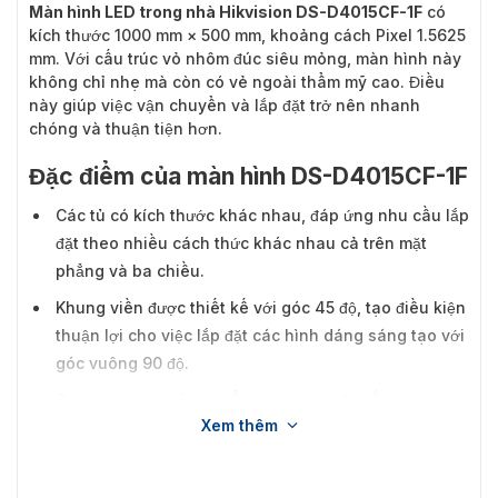
Màn hình LED trong nhà Hikvision DS-D4015CF-1F
có
kích thước 1000 mm × 500 mm, khoảng cách Pixel 1.5625
mm. Với cấu trúc vỏ nhôm đúc siêu mỏng, màn hình này
không chỉ nhẹ mà còn có vẻ ngoài thẩm mỹ cao. Điều
này giúp việc vận chuyển và lắp đặt trở nên nhanh
chóng và thuận tiện hơn.
Đặc điểm của màn hình DS-D4015CF-1F
Các tủ có kích thước khác nhau, đáp ứng nhu cầu lắp
đặt theo nhiều cách thức khác nhau cả trên mặt
phẳng và ba chiều.
Khung viền được thiết kế với góc 45 độ, tạo điều kiện
thuận lợi cho việc lắp đặt các hình dáng sáng tạo với
góc vuông 90 độ.
Các bảng đèn tiêu chuẩn được trang bị cấu trúc định
Xem thêm
vị chính xác và tính năng hút từ mạnh mẽ, giúp việc
lắp đặt hiệu quả và bảo trì thuận tiện hơn. Không cần
lớp vỏ dưới giúp tiết kiệm không gian.