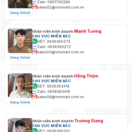
Zalo: 0901792266
sales02@vnsmart.com.vn
(Đang Online)
Mạnh Tường
Nhân viên kinh doanh:
KHU VỰC MIỀN BẮC
SĐT: 0936365272
Zalo: 0936365272
sales03@vnsmart.com.vn
(Đang Online)
Hồng Thắm
Nhân viên kinh doanh:
KHU VỰC MIỀN BẮC
SĐT: 0936363416
Zalo: 0936363416
sales09@vnsmart.com.vn
(Đang Online)
Trường Giang
Nhân viên kinh doanh:
KHU VỰC MIỀN BẮC
SĐT: 0936365262