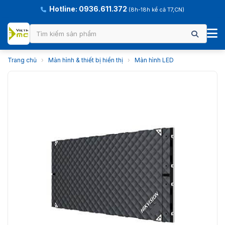
Hotline: 0936.611.372
(8h-18h kể cả T7,CN)
Trang chủ
›
Màn hình & thiết bị hiển thị
›
Màn hình LED