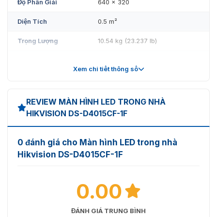
Độ Phân Giải
640 × 320
Diện Tích
0.5 m²
Trọng Lượng
10.54 kg (23.237 lb)
Mật Độ Điểm
409600 dots/m²
Xem chi tiết thông số
Vỏ Bảng Đèn
Có vỏ
Chất Liệu Tủ
Đúc nhôm
REVIEW MÀN HÌNH LED TRONG NHÀ
HIKVISION DS-D4015CF-1F
Phương Pháp Bảo
Bảo trì phía trước cho tất cả các
Trì
thành phần
0 đánh giá cho Màn hình LED trong nhà
Độ Phẳng Tủ
0.1 mm (0.0039")
Hikvision DS-D4015CF-1F
Mức Độ Bảo Vệ
Mức độ bảo vệ phía trước IP60
0.00
Màn Hình
Độ Sáng Cân Bằng
800 cd/m² (Đỉnh 1000 cd/m²)
ĐÁNH GIÁ TRUNG BÌNH
Màu