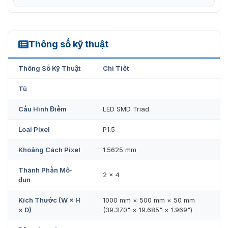
toàn, độ tin cậy cao, tiết kiệm năng lượng và thân
thiện với môi trường.
Thông số kỹ thuật
DS-D4015CF-1F
Thông Số Kỹ Thuật
Chi Tiết
Tủ
Cấu Hình Điểm
LED SMD Triad
Loại Pixel
P1.5
Khoảng Cách Pixel
1.5625 mm
Thành Phần Mô-
2 × 4
đun
Kích Thước (W × H
1000 mm × 500 mm × 50 mm
× D)
(39.370" × 19.685" × 1.969")