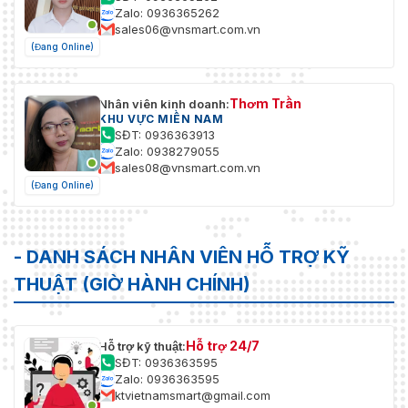
Zalo: 0936365262
sales06@vnsmart.com.vn
(Đang Online)
Thơm Trần
Nhân viên kinh doanh:
KHU VỰC MIỀN NAM
SĐT: 0936363913
Zalo: 0938279055
sales08@vnsmart.com.vn
(Đang Online)
- DANH SÁCH NHÂN VIÊN HỖ TRỢ KỸ
THUẬT (GIỜ HÀNH CHÍNH)
Hỗ trợ 24/7
Hỗ trợ kỹ thuật:
SĐT: 0936363595
Zalo: 0936363595
ktvietnamsmart@gmail.com