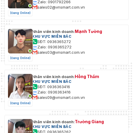
Zalo: 0901792266
sales02@vnsmart.com.vn
(Đang Online)
Mạnh Tường
Nhân viên kinh doanh:
KHU VỰC MIỀN BẮC
SĐT: 0936365272
Zalo: 0936365272
sales03@vnsmart.com.vn
(Đang Online)
Hồng Thắm
Nhân viên kinh doanh:
KHU VỰC MIỀN BẮC
SĐT: 0936363416
Zalo: 0936363416
sales09@vnsmart.com.vn
(Đang Online)
Trường Giang
Nhân viên kinh doanh:
KHU VỰC MIỀN BẮC
SĐT: 0936365262