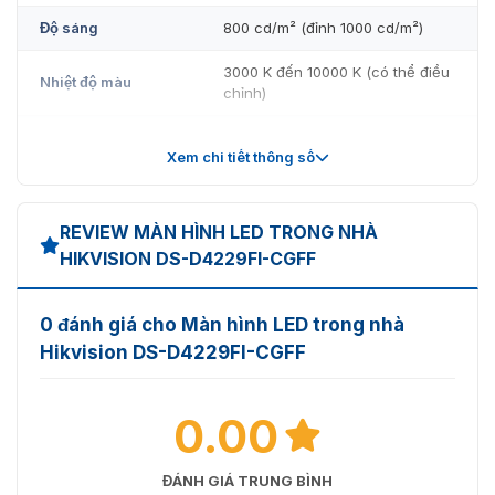
Độ sáng
800 cd/m² (đỉnh 1000 cd/m²)
3000 K đến 10000 K (có thể điều
Nhiệt độ màu
chỉnh)
Góc nhìn
160° (ngang và dọc)
Xem chi tiết thông số
Tỷ lệ tương phản
≥ 5000:1
Đồng nhất màu sắc
≤ ± 0.003 Cx, Cy
REVIEW MÀN HÌNH LED TRONG NHÀ
HIKVISION DS-D4229FI-CGFF
Đồng nhất độ sáng
≥ 97%
Phương pháp lái
Dòng điện không đổi
0 đánh giá cho Màn hình LED trong nhà
Hikvision DS-D4229FI-CGFF
Tần số khung
60 Hz
Tốc độ làm tươi
Lên đến 3840 Hz
0.00
Cấp độ xám
Lên đến 16 bit
ĐÁNH GIÁ TRUNG BÌNH
Màu sắc hiển thị
281 triệu màu