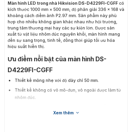
Màn hình LED trong nhà Hikvision DS-D4229FI-CGFF
có
kích thước 1000 mm × 500 mm, độ phân giải 336 × 168 và
khoảng cách điểm ảnh P2.97 mm. Sản phẩm này phù
hợp cho nhiều không gian khác nhau như hội trường,
trung tâm thương mại hay các sự kiện lớn. Được sản
xuất từ vật liệu nhôm đúc nguyên khối, màn hình mang
đến sự sang trọng, tinh tế, đồng thời giúp tối ưu hóa
hiệu suất hiển thị.
Ưu điểm nổi bật của màn hình DS-
D4229FI-CGFF
Thiết kế mỏng nhẹ với độ dày chỉ 50 mm.
Thiết kế không có vỏ mô-đun, vỏ ngoài được làm từ
nhôm đúc.
Thiết kế từ tính bảo trì mặt trước của đèn, dễ bảo trì
Xem thêm
và lắp đặt.
Hỗ trợ giải pháp cung. Ngang từ 0° đến 90° bên
ngoài cung và dọc từ 10° bên ngoài cung với nhiều