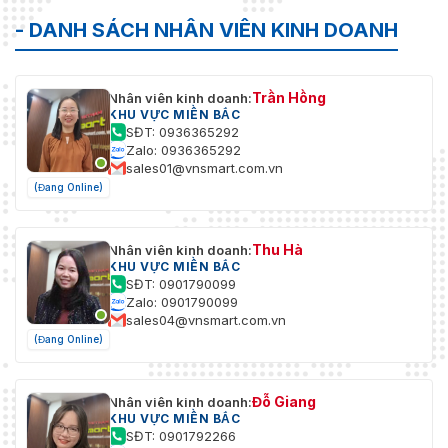
- DANH SÁCH NHÂN VIÊN KINH DOANH
Trần Hồng
Nhân viên kinh doanh:
KHU VỰC MIỀN BẮC
SĐT: 0936365292
Zalo: 0936365292
sales01@vnsmart.com.vn
(Đang Online)
Thu Hà
Nhân viên kinh doanh:
KHU VỰC MIỀN BẮC
SĐT: 0901790099
Zalo: 0901790099
sales04@vnsmart.com.vn
(Đang Online)
Đỗ Giang
Nhân viên kinh doanh:
KHU VỰC MIỀN BẮC
SĐT: 0901792266