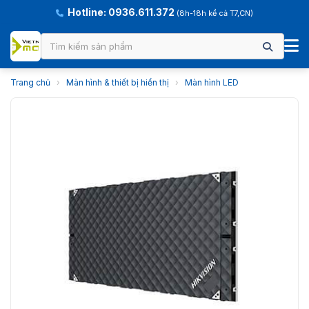
Hotline: 0936.611.372
(8h-18h kể cả T7,CN)
Trang chủ
›
Màn hình & thiết bị hiển thị
›
Màn hình LED