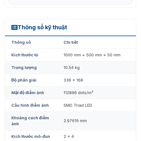
Thông số kỹ thuật
DS-D4229FI-CGFF
Thông số
Chi tiết
Kích thước tủ
1000 mm × 500 mm × 50 mm
Trọng lượng
10.54 kg
Độ phân giải
336 × 168
Mật độ điểm ảnh
112896 dots/m²
Cấu hình điểm ảnh
SMD Triad LED
Khoảng cách điểm
2.97619 mm
ảnh
Kích thước mô-đun
2 × 4