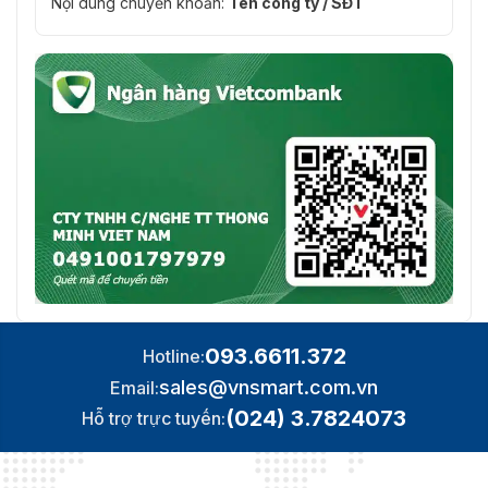
Nội dung chuyển khoản:
Tên công ty / SĐT
093.6611.372
Hotline:
sales@vnsmart.com.vn
Email:
(024) 3.7824073
Hỗ trợ trực tuyến: