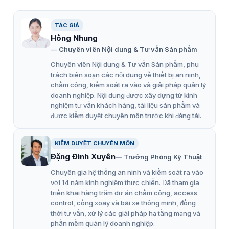
hình dạng sáng tạo hơn.
TÁC GIẢ
Khả năng điều chỉnh nhiệt độ màu từ 3000 K đến
Hồng Nhung
10000 K cũng giúp tối ưu hóa trải nghiệm xem trong
Chuyên viên Nội dung & Tư vấn Sản phẩm
nhiều điều kiện ánh sáng khác nhau.
Chuyên viên Nội dung & Tư vấn Sản phẩm, phụ
Hỗ trợ sao lưu cáp tín hiệu.
trách biên soạn các nội dung về thiết bị an ninh,
Hỗ trợ xoay mô-đun và ghép nối hỗn hợp theo
chấm công, kiểm soát ra vào và giải pháp quản lý
doanh nghiệp. Nội dung được xây dựng từ kinh
chiềungang và chiều dọc.
nghiệm tư vấn khách hàng, tài liệu sản phẩm và
Đã hoàn thành chứng chỉ TUV-CE/ROHS/CB.
được kiểm duyệt chuyên môn trước khi đăng tải.
KIỂM DUYỆT CHUYÊN MÔN
Đặng Đình Xuyên
Trưởng Phòng Kỹ Thuật
Chuyên gia hệ thống an ninh và kiểm soát ra vào
với 14 năm kinh nghiệm thực chiến. Đã tham gia
triển khai hàng trăm dự án chấm công, access
control, cổng xoay và bãi xe thông minh, đồng
thời tư vấn, xử lý các giải pháp hạ tầng mạng và
phần mềm quản lý doanh nghiệp.