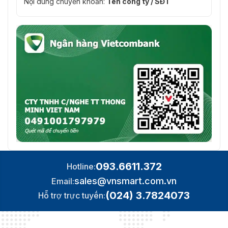
Nội dung chuyển khoản:
Tên công ty / SĐT
093.6611.372
Hotline:
sales@vnsmart.com.vn
Email:
(024) 3.7824073
Hỗ trợ trực tuyến: