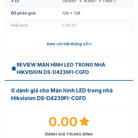
× D)
(19.685" × 19.685" × 1.969")
Độ phân giải
128 × 128
Diện tích
0.25 m²
Trọng lượng
5.6 KG
Xem chi tiết thông số
Mật độ điểm ảnh
65536 dots/m²
Vỏ bảng đèn
Có vỏ
REVIEW MÀN HÌNH LED TRONG NHÀ
HIKVISION DS-D4239FI-CGFD
Chất liệu cabinet
Nhôm đúc
Phương pháp bảo
Bảo trì phía trước cho tất cả các
0 đánh giá cho Màn hình LED trong nhà
trì
thành phần
Hikvision DS-D4239FI-CGFD
Độ phẳng cabinet
0.1 mm
0.00
Cấp độ bảo vệ
Cấp độ bảo vệ phía trước IP60
Hiển thị
ĐÁNH GIÁ TRUNG BÌNH