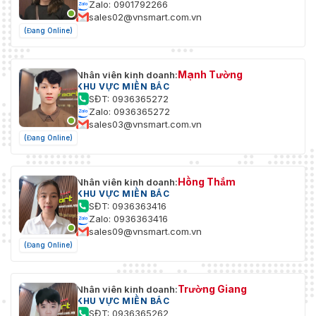
Zalo: 0901792266
sales02@vnsmart.com.vn
(Đang Online)
Mạnh Tường
Nhân viên kinh doanh:
KHU VỰC MIỀN BẮC
SĐT: 0936365272
Zalo: 0936365272
sales03@vnsmart.com.vn
(Đang Online)
Hồng Thắm
Nhân viên kinh doanh:
KHU VỰC MIỀN BẮC
SĐT: 0936363416
Zalo: 0936363416
sales09@vnsmart.com.vn
(Đang Online)
Trường Giang
Nhân viên kinh doanh:
KHU VỰC MIỀN BẮC
SĐT: 0936365262