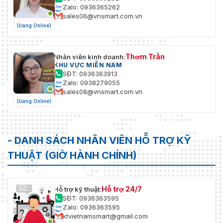
Zalo: 0936365262
sales06@vnsmart.com.vn
(Đang Online)
Thơm Trần
Nhân viên kinh doanh:
KHU VỰC MIỀN NAM
SĐT: 0936363913
Zalo: 0938279055
sales08@vnsmart.com.vn
(Đang Online)
- DANH SÁCH NHÂN VIÊN HỖ TRỢ KỸ
THUẬT (GIỜ HÀNH CHÍNH)
Hỗ trợ 24/7
Hỗ trợ kỹ thuật:
SĐT: 0936363595
Zalo: 0936363595
ktvietnamsmart@gmail.com