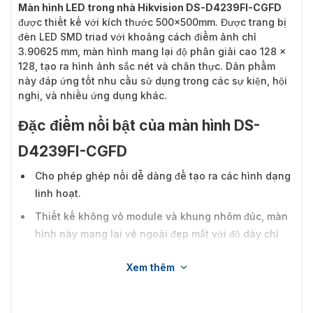
Màn hình LED trong nhà Hikvision DS-D4239FI-CGFD
được thiết kế với kích thước 500x500mm. Được trang bị
đèn LED SMD triad với khoảng cách điểm ảnh chỉ
3.90625 mm, màn hình mang lại độ phân giải cao 128 ×
128, tạo ra hình ảnh sắc nét và chân thực. Dản phẩm
này đáp ứng tốt nhu cầu sử dụng trong các sự kiện, hội
nghị, và nhiều ứng dụng khác.
Đặc điểm nổi bật của màn hình DS-
D4239FI-CGFD
Cho phép ghép nối dễ dàng để tạo ra các hình dạng
linh hoạt.
Thiết kế không vỏ module và khung nhôm đúc, màn
hình này mang lại vẻ ngoài đẹp mắt với độ dày chỉ
50mm.
Xem thêm
Thiết kế bảo trì phía trước với hệ thống nam châm,
giúp quá trình bảo trì và lắp đặt trở nên nhanh chóng
và thuận tiện hơn.