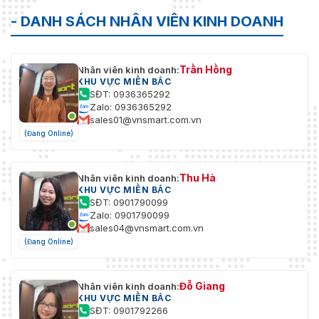
- DANH SÁCH NHÂN VIÊN KINH DOANH
Trần Hồng
Nhân viên kinh doanh:
KHU VỰC MIỀN BẮC
SĐT: 0936365292
Zalo: 0936365292
sales01@vnsmart.com.vn
(Đang Online)
Thu Hà
Nhân viên kinh doanh:
KHU VỰC MIỀN BẮC
SĐT: 0901790099
Zalo: 0901790099
sales04@vnsmart.com.vn
(Đang Online)
Đỗ Giang
Nhân viên kinh doanh:
KHU VỰC MIỀN BẮC
SĐT: 0901792266