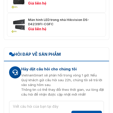
Giá liên hệ
Thông tin chung
Trọng lượng tổng
69.6 KG
Màn hình LED trong nhà Hikvision DS-
D4239FI-CGFC
Kích thước đóng
834 mm × 427 mm × 426 mm
Giá liên hệ
gói (W × H × D)
(Hộp gỗ, 6 cabinet trong 1 hộp)
Tuổi thọ
Đèn 100,000 giờ
Giá đỡ
HỎI ĐÁP VỀ SẢN PHẨM
DS-DL115050W 11; DS-
Giá đỡ mô-đun
DL215050W 21
Hãy đặt câu hỏi cho chúng tôi
VietnamSmart sẽ phản hồi trong vòng 1 giờ. Nếu
Quý khách gửi câu hỏi sau 22h, chúng tôi sẽ trả lời
vào sáng hôm sau.
Thông tin có thể thay đổi theo thời gian, vui lòng đặt
câu hỏi để nhận được cập nhật mới nhất!