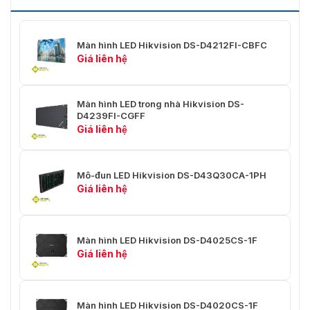
Cấp độ xám
Lên đến 16 bit
Màu hiển thị
281 nghìn tỷ màu
Màn hình LED Hikvision DS-D4212FI-CBFC
Cung cấp điện
Giá liên hệ
Điện áp
110~220 VAC ± 15%
Màn hình LED trong nhà Hikvision DS-
Công suất tối đa
≤ 550 W/m²
D4239FI-CGFF
Giá liên hệ
Công suất trung
< 185 W/m²
bình
Mô-đun LED Hikvision DS-D43Q30CA-1PH
Môi trường làm
Giá liên hệ
việc
Nhiệt độ làm việc
-10 đến 40 ℃
Màn hình LED Hikvision DS-D4025CS-1F
Độ ẩm làm việc
10%~80%RH
Giá liên hệ
Độ ẩm lưu trữ
10%~80%RH
Nhiệt độ lưu trữ
Màn hình LED Hikvision DS-D4020CS-1F
-20 đến 60 ℃