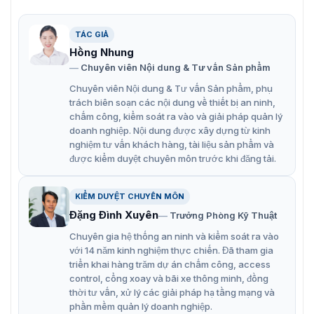
Màn hình hỗ trợ giải pháp cong, cho phép tạo ra các
TÁC GIẢ
hình dạng độc đáo. Với khả năng cong từ 0° đến 90°
Hồng Nhung
theo chiều ngang và 10° theo chiều dọc.
Chuyên viên Nội dung & Tư vấn Sản phẩm
Hỗ trợ sao lưu tín hiệu để đảm bảo việc hiển thị luôn
Chuyên viên Nội dung & Tư vấn Sản phẩm, phụ
liên tục và ổn định.
trách biên soạn các nội dung về thiết bị an ninh,
chấm công, kiểm soát ra vào và giải pháp quản lý
Khoảng cách điểm ảnh chỉ 3.90625 mm, màn hình
doanh nghiệp. Nội dung được xây dựng từ kinh
mang lại độ phân giải cao 128 × 128, tạo ra hình ảnh
nghiệm tư vấn khách hàng, tài liệu sản phẩm và
sắc nét và chân thực.
được kiểm duyệt chuyên môn trước khi đăng tải.
Hỗ trợ xoay mô-đun và ghép nối hỗn hợp theo chiều
ngang và chiều dọc.
KIỂM DUYỆT CHUYÊN MÔN
Đặng Đình Xuyên
Trưởng Phòng Kỹ Thuật
Đã hoàn thành chứng chỉ TUV-CE/ROHS/CB.
Chuyên gia hệ thống an ninh và kiểm soát ra vào
với 14 năm kinh nghiệm thực chiến. Đã tham gia
triển khai hàng trăm dự án chấm công, access
control, cổng xoay và bãi xe thông minh, đồng
thời tư vấn, xử lý các giải pháp hạ tầng mạng và
phần mềm quản lý doanh nghiệp.