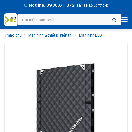
Hotline: 0936.611.372
(8h-18h kể cả T7,CN)
Trang chủ
›
Màn hình & thiết bị hiển thị
›
Màn hình LED