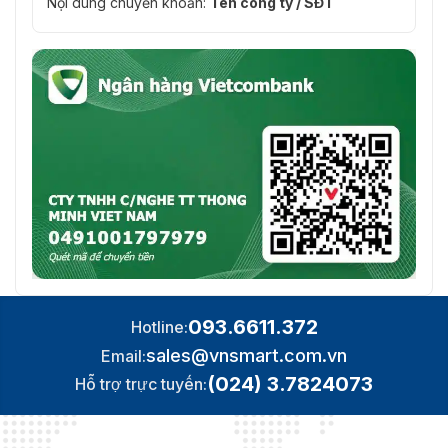
Nội dung chuyển khoản:
Tên công ty / SĐT
093.6611.372
Hotline:
sales@vnsmart.com.vn
Email:
(024) 3.7824073
Hỗ trợ trực tuyến: