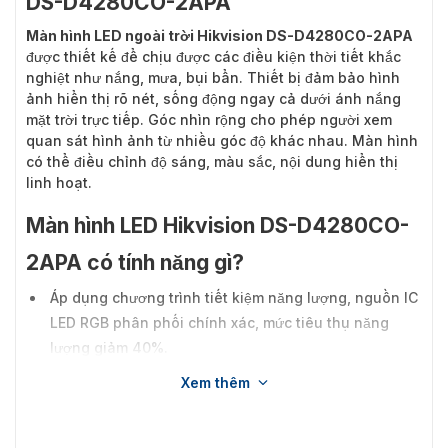
DS-D4280CO-2APA
Màn hình LED ngoài trời Hikvision DS-D4280CO-2APA
được thiết kế để chịu được các điều kiện thời tiết khắc
nghiệt như nắng, mưa, bụi bẩn. Thiết bị đảm bảo hình
ảnh hiển thị rõ nét, sống động ngay cả dưới ánh nắng
mặt trời trực tiếp. Góc nhìn rộng cho phép người xem
quan sát hình ảnh từ nhiều góc độ khác nhau. Màn hình
có thể điều chỉnh độ sáng, màu sắc, nội dung hiển thị
linh hoạt.
Màn hình LED Hikvision DS-D4280CO-
2APA có tính năng gì?
Áp dụng chương trình tiết kiệm năng lượng, nguồn IC
LED RGB phân phối chính xác, mức tiêu thụ năng
lượng giảm 40%.
Thiết kế tản nhiệt tốt, có thể xử lý được thời tiết nhiệt
Xem thêm
độ cao.
Sử dụng phích cắm hàng không để truyền điện và tín