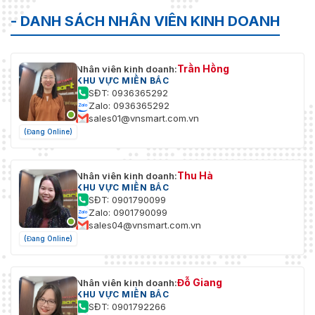
- DANH SÁCH NHÂN VIÊN KINH DOANH
Trần Hồng
Nhân viên kinh doanh:
KHU VỰC MIỀN BẮC
SĐT: 0936365292
Zalo: 0936365292
sales01@vnsmart.com.vn
(Đang Online)
Thu Hà
Nhân viên kinh doanh:
KHU VỰC MIỀN BẮC
SĐT: 0901790099
Zalo: 0901790099
sales04@vnsmart.com.vn
(Đang Online)
Đỗ Giang
Nhân viên kinh doanh:
KHU VỰC MIỀN BẮC
SĐT: 0901792266