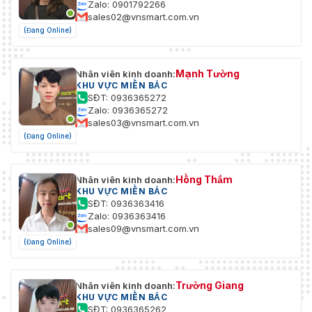
Zalo: 0901792266
sales02@vnsmart.com.vn
(Đang Online)
Mạnh Tường
Nhân viên kinh doanh:
KHU VỰC MIỀN BẮC
SĐT: 0936365272
Zalo: 0936365272
sales03@vnsmart.com.vn
(Đang Online)
Hồng Thắm
Nhân viên kinh doanh:
KHU VỰC MIỀN BẮC
SĐT: 0936363416
Zalo: 0936363416
sales09@vnsmart.com.vn
(Đang Online)
Trường Giang
Nhân viên kinh doanh:
KHU VỰC MIỀN BẮC
SĐT: 0936365262