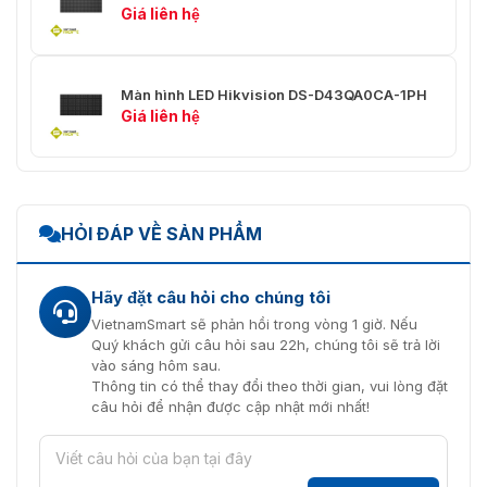
Giá liên hệ
Tổng trọng lượng
30,15kg /1 trong 1
Kích thước gói
1140 (R) mm × 244 (C) mm × 1068
hàng (Rộng × Cao
(S) mm
Màn hình LED Hikvision DS-D43QA0CA-1PH
× Sâu)
Giá liên hệ
Tuổi thọ
Đèn 100.000 giờ
HỎI ĐÁP VỀ SẢN PHẨM
Hãy đặt câu hỏi cho chúng tôi
VietnamSmart sẽ phản hồi trong vòng 1 giờ. Nếu
Quý khách gửi câu hỏi sau 22h, chúng tôi sẽ trả lời
vào sáng hôm sau.
Thông tin có thể thay đổi theo thời gian, vui lòng đặt
câu hỏi để nhận được cập nhật mới nhất!