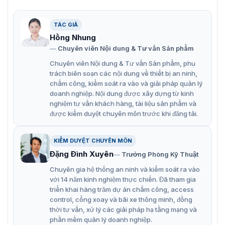
hiệu giữa các hộp, có khả năng chống nắng và
chống ăn mòn tuyệt vời.
TÁC GIẢ
Sử dụng tủ nhôm, độ phẳng mối nối cao, trọng lượng
Hồng Nhung
Chuyên viên Nội dung & Tư vấn Sản phẩm
chỉ 28kg/cái.
Chuyên viên Nội dung & Tư vấn Sản phẩm, phụ
Đạt tiêu chuẩn CE/CB và các tiêu chuẩn chứng nhận
trách biên soạn các nội dung về thiết bị an ninh,
quốc tế khác, chất lượng ổn định và đáng tin cậy.
chấm công, kiểm soát ra vào và giải pháp quản lý
doanh nghiệp. Nội dung được xây dựng từ kinh
Độ phân giải cao đảm bảo hình ảnh hiển thị sắc nét,
nghiệm tư vấn khách hàng, tài liệu sản phẩm và
chi tiết và rõ ràng.
được kiểm duyệt chuyên môn trước khi đăng tải.
Có thể tạo ra màn hình có hình dạng tùy ý, đáp ứng
các yêu cầu thiết kế đặc biệt.
KIỂM DUYỆT CHUYÊN MÔN
Đặng Đình Xuyên
Trưởng Phòng Kỹ Thuật
Chuyên gia hệ thống an ninh và kiểm soát ra vào
với 14 năm kinh nghiệm thực chiến. Đã tham gia
triển khai hàng trăm dự án chấm công, access
control, cổng xoay và bãi xe thông minh, đồng
thời tư vấn, xử lý các giải pháp hạ tầng mạng và
phần mềm quản lý doanh nghiệp.