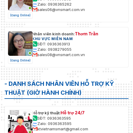
Zalo: 0936365262
sales06@vnsmart.com.vn
(Đang Online)
Thơm Trần
Nhân viên kinh doanh:
KHU VỰC MIỀN NAM
SĐT: 0936363913
Zalo: 0938279055
sales08@vnsmart.com.vn
(Đang Online)
- DANH SÁCH NHÂN VIÊN HỖ TRỢ KỸ
THUẬT (GIỜ HÀNH CHÍNH)
Hỗ trợ 24/7
Hỗ trợ kỹ thuật:
SĐT: 0936363595
Zalo: 0936363595
ktvietnamsmart@gmail.com