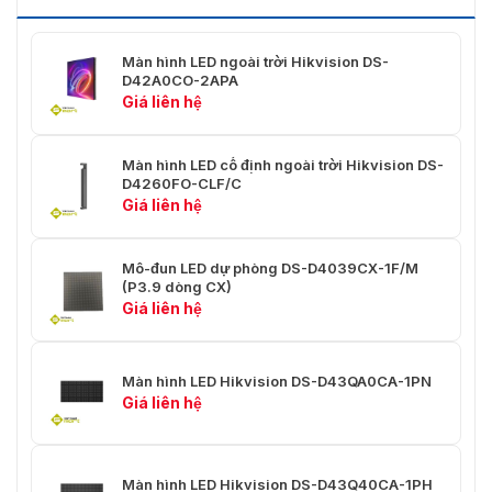
Nguồn điện
Màn hình LED ngoài trời Hikvision DS-
Nguồn điện
110~220VAC ± 15%
D42A0CO-2APA
Giá liên hệ
Tiêu thụ tối đa
≤475 W/m² （6500nit）
Tiêu thụ trung bình
≤160 W/m² (6500nit)
Màn hình LED cố định ngoài trời Hikvision DS-
D4260FO-CLF/C
Môi trường làm việc
Giá liên hệ
-40oC đến 60oC (-40 ℉ đến 140
Nhiệt độ làm việc
℉)
Mô-đun LED dự phòng DS-D4039CX-1F/M
(P3.9 dòng CX)
Giá liên hệ
Độ ẩm làm việc
10%~95%RH (Không ngưng tụ)
Độ ẩm lưu trữ
10%~95%RH (Không ngưng tụ)
Màn hình LED Hikvision DS-D43QA0CA-1PN
-40oC đến 70oC (-40 ℉ đến 158
Giá liên hệ
Nhiệt độ lưu trữ
℉)
Tổng quan
Màn hình LED Hikvision DS-D43Q40CA-1PH