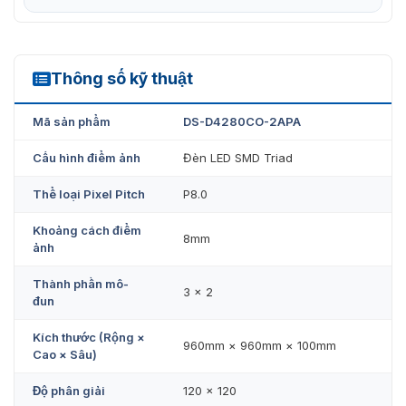
Thông số kỹ thuật
DS-D4280CO-2APA
Mã sản phẩm
DS-D4280CO-2APA
Cấu hình điểm ảnh
Đèn LED SMD Triad
Thể loại Pixel Pitch
P8.0
Khoảng cách điểm
8mm
ảnh
Thành phần mô-
3 × 2
đun
Kích thước (Rộng ×
960mm × 960mm × 100mm
Cao × Sâu)
Độ phân giải
120 × 120