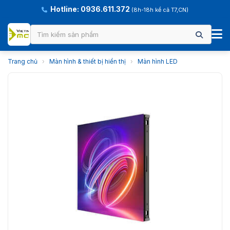
Hotline: 0936.611.372
(8h-18h kể cả T7,CN)
Trang chủ
›
Màn hình & thiết bị hiển thị
›
Màn hình LED