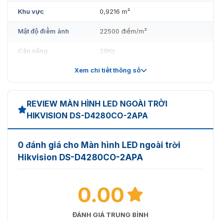
Khu vực
0,9216 m²
Mật độ điểm ảnh
22500 điểm/m²
Cân nặng
28Kg
Xem chi tiết thông số
Vật liệu tủ
Nhôm
Phương pháp bảo
Bảo dưỡng trước/sau
trì
REVIEW MÀN HÌNH LED NGOÀI TRỜI
HIKVISION DS-D4280CO-2APA
Mức độ bảo vệ
IP66
Vật liệu chính
0 đánh giá cho Màn hình LED ngoài trời
Hikvision DS-D4280CO-2APA
Đóng gói đèn
2727 (Đồng)
Hệ thống điều
Hikvision
0.00
khiển
Hiển thị
ĐÁNH GIÁ TRUNG BÌNH