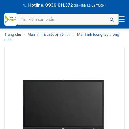
Hotline: 0936.611.372
(8h-18h kể cả T7,CN)
Trang chủ
›
Màn hình & thiết bị hiển thị
›
Màn hình tương tác thông
minh