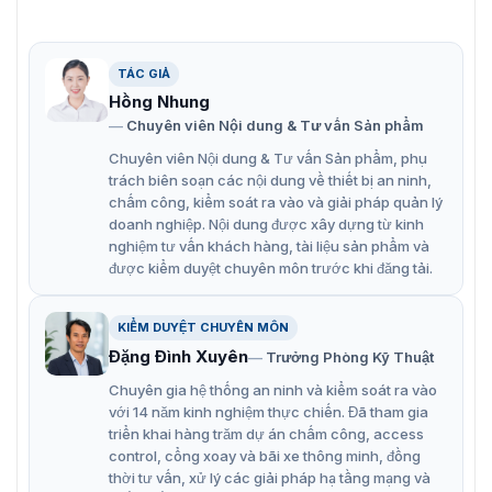
TÁC GIẢ
Hồng Nhung
Chuyên viên Nội dung & Tư vấn Sản phẩm
Giới thiệu về màn hình tương tác thông minh ZK-IWB86BP
Chuyên viên Nội dung & Tư vấn Sản phẩm, phụ
trách biên soạn các nội dung về thiết bị an ninh,
Tính năng nổi bật của màn hình ZK-
chấm công, kiểm soát ra vào và giải pháp quản lý
IWB86BP
doanh nghiệp. Nội dung được xây dựng từ kinh
nghiệm tư vấn khách hàng, tài liệu sản phẩm và
ZKTeco ZK-IWB86BP là một trong những sản phẩm hàng
được kiểm duyệt chuyên môn trước khi đăng tải.
đầu của ZKTeco, được thiết kế đặc biệt để nâng cao trải
nghiệm tương tác trong các hoạt động giảng dạy, hội
KIỂM DUYỆT CHUYÊN MÔN
họp và trình bày với những tính năng vượt trội:
Đặng Đình Xuyên
Trưởng Phòng Kỹ Thuật
Được trang bị Camera UHD 13 megapixel và hệ thống
Chuyên gia hệ thống an ninh và kiểm soát ra vào
6 mảng micrô với khoảng cách nhận âm thanh lên
với 14 năm kinh nghiệm thực chiến. Đã tham gia
đến 8m.
triển khai hàng trăm dự án chấm công, access
control, cổng xoay và bãi xe thông minh, đồng
Nổi bật với công nghệ cảm ứng siêu nhạy thông
thời tư vấn, xử lý các giải pháp hạ tầng mạng và
minh được tích hợp trên màn hình.