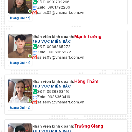
SĐT: 0901792266
Zalo: 0901792266
sales02@vnsmart.com.vn
(Đang Online)
Mạnh Tường
Nhân viên kinh doanh:
KHU VỰC MIỀN BẮC
SĐT: 0936365272
Zalo: 0936365272
sales03@vnsmart.com.vn
(Đang Online)
Hồng Thắm
Nhân viên kinh doanh:
KHU VỰC MIỀN BẮC
SĐT: 0936363416
Zalo: 0936363416
sales09@vnsmart.com.vn
(Đang Online)
Trường Giang
Nhân viên kinh doanh:
KHU VỰC MIỀN BẮC