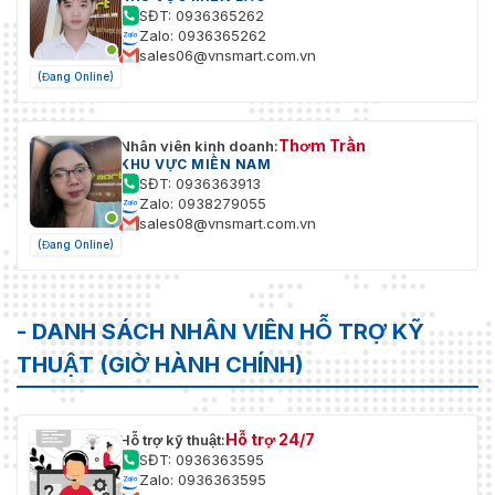
SĐT: 0936365262
Zalo: 0936365262
sales06@vnsmart.com.vn
(Đang Online)
Thơm Trần
Nhân viên kinh doanh:
KHU VỰC MIỀN NAM
SĐT: 0936363913
Zalo: 0938279055
sales08@vnsmart.com.vn
(Đang Online)
- DANH SÁCH NHÂN VIÊN HỖ TRỢ KỸ
THUẬT (GIỜ HÀNH CHÍNH)
Hỗ trợ 24/7
Hỗ trợ kỹ thuật:
SĐT: 0936363595
Zalo: 0936363595