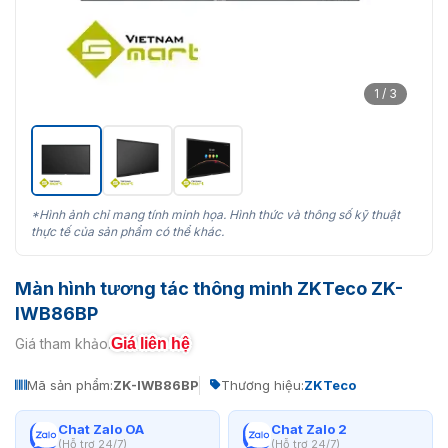
1 / 3
*Hình ảnh chỉ mang tính minh họa. Hình thức và thông số kỹ thuật
thực tế của sản phẩm có thể khác.
Màn hình tương tác thông minh ZKTeco ZK-
IWB86BP
Giá liên hệ
Giá tham khảo:
Mã sản phẩm:
ZK-IWB86BP
Thương hiệu:
ZKTeco
Chat Zalo OA
Chat Zalo 2
(Hỗ trợ 24/7)
(Hỗ trợ 24/7)