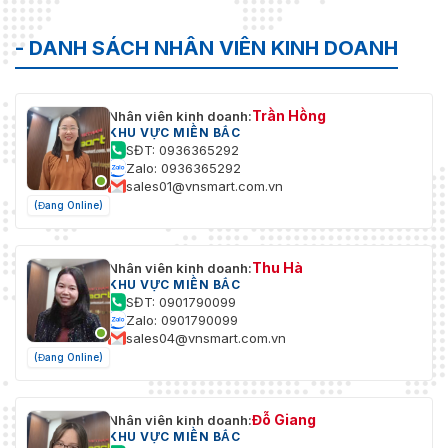
- DANH SÁCH NHÂN VIÊN KINH DOANH
Trần Hồng
Nhân viên kinh doanh:
KHU VỰC MIỀN BẮC
SĐT: 0936365292
Zalo: 0936365292
sales01@vnsmart.com.vn
(Đang Online)
Thu Hà
Nhân viên kinh doanh:
KHU VỰC MIỀN BẮC
SĐT: 0901790099
Zalo: 0901790099
sales04@vnsmart.com.vn
(Đang Online)
Đỗ Giang
Nhân viên kinh doanh:
KHU VỰC MIỀN BẮC