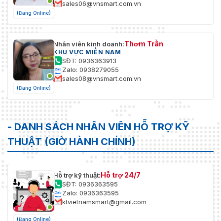
sales06@vnsmart.com.vn
(Đang Online)
Thơm Trần
Nhân viên kinh doanh:
KHU VỰC MIỀN NAM
SĐT: 0936363913
Zalo: 0938279055
sales08@vnsmart.com.vn
(Đang Online)
- DANH SÁCH NHÂN VIÊN HỖ TRỢ KỸ
THUẬT (GIỜ HÀNH CHÍNH)
Hỗ trợ 24/7
Hỗ trợ kỹ thuật:
SĐT: 0936363595
Zalo: 0936363595
ktvietnamsmart@gmail.com
(Đang Online)