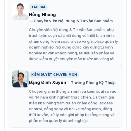
Hình ảnh thực tế của sản phẩm ZKTeco
TÁC GIẢ
ZKH300
Hồng Nhung
Chuyên viên Nội dung & Tư vấn Sản phẩm
ZKTeco ZKH300 có kích thước nằm gọn trong bàn tay có
kích thước nhỏ gọn tương đối như chiếc Smartphone.
Chuyên viên Nội dung & Tư vấn Sản phẩm, phụ
Nhưng ZKTeco ZKH300 vẫn đảm bảo những yêu cầu
trách biên soạn các nội dung về thiết bị an ninh,
thiết yếu của một chiếc máy tính tiền hiện đại. Trên đây
chấm công, kiểm soát ra vào và giải pháp quản lý
là một số hình ảnh thực tế của sản phẩm trong các đơn
doanh nghiệp. Nội dung được xây dựng từ kinh
vị sử dụng ở hạng mục thi công dự án của
nghiệm tư vấn khách hàng, tài liệu sản phẩm và
được kiểm duyệt chuyên môn trước khi đăng tải.
VietnamSmart.
KIỂM DUYỆT CHUYÊN MÔN
Đặng Đình Xuyên
Trưởng Phòng Kỹ Thuật
Chuyên gia hệ thống an ninh và kiểm soát ra vào
với 14 năm kinh nghiệm thực chiến. Đã tham gia
triển khai hàng trăm dự án chấm công, access
control, cổng xoay và bãi xe thông minh, đồng
thời tư vấn, xử lý các giải pháp hạ tầng mạng và
phần mềm quản lý doanh nghiệp.