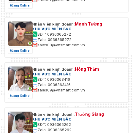
(Đang Online)
Mạnh Tường
Nhân viên kinh doanh:
KHU VỰC MIỀN BẮC
SĐT: 0936365272
Zalo: 0936365272
sales03@vnsmart.com.vn
(Đang Online)
Hồng Thắm
Nhân viên kinh doanh:
KHU VỰC MIỀN BẮC
SĐT: 0936363416
Zalo: 0936363416
sales09@vnsmart.com.vn
(Đang Online)
Trường Giang
Nhân viên kinh doanh:
KHU VỰC MIỀN BẮC
SĐT: 0936365262
Zalo: 0936365262