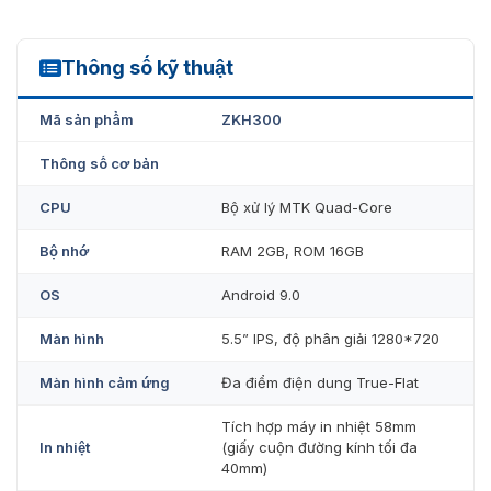
Máy bán hàng POS cầm tay ZKTeco ZKH300 nhỏ gọn như chiếc
Thông số kỹ thuật
ZKH300
smartphone
Mã sản phẩm
ZKH300
Thông số cơ bản
CPU
Bộ xử lý MTK Quad-Core
Bộ nhớ
RAM 2GB, ROM 16GB
OS
Android 9.0
Màn hình
5.5” IPS, độ phân giải 1280*720
Màn hình cảm ứng
Đa điểm điện dung True-Flat
Máy bán hàng POS cầm tay ZKTeco ZKH300 có màn hình sắc
Tích hợp máy in nhiệt 58mm
nét với độ phân giải rất cao
In nhiệt
(giấy cuộn đường kính tối đa
40mm)