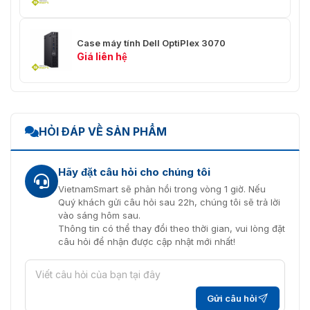
Nhiệt độ: -20°C to 70°C
Điều kiện bảo quản
Độ ẩm: 10% to 93% RH (không
ngưng tụ)
Case máy tính Dell OptiPlex 3070
Giá liên hệ
Chi tiết đóng gói
tiêu chuẩn
Kích thước đóng
220*105*85 (mm)
gói (L*W*H)
HỎI ĐÁP VỀ SẢN PHẨM
Trọng lượng
600g
Hãy đặt câu hỏi cho chúng tôi
1 * máy POS, 1 * Adapter nguồn,
VietnamSmart sẽ phản hồi trong vòng 1 giờ. Nếu
Chi tiết đóng gói
1 * cáp USB, 1 * Pin, 1 * Cuộn
Quý khách gửi câu hỏi sau 22h, chúng tôi sẽ trả lời
giấy nhiệt
vào sáng hôm sau.
Thông tin có thể thay đổi theo thời gian, vui lòng đặt
câu hỏi để nhận được cập nhật mới nhất!
Gửi câu hỏi