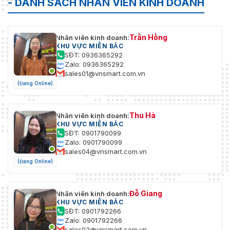
- DANH SÁCH NHÂN VIÊN KINH DOANH
Trần Hồng
Nhân viên kinh doanh:
KHU VỰC MIỀN BẮC
SĐT: 0936365292
Zalo: 0936365292
sales01@vnsmart.com.vn
(Đang Online)
Thu Hà
Nhân viên kinh doanh:
KHU VỰC MIỀN BẮC
SĐT: 0901790099
Zalo: 0901790099
sales04@vnsmart.com.vn
(Đang Online)
Đỗ Giang
Nhân viên kinh doanh:
KHU VỰC MIỀN BẮC
SĐT: 0901792266
Zalo: 0901792266
sales02@vnsmart.com.vn