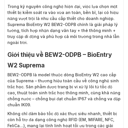
Trong kỷ nguyên công nghệ hiện đại, việc lựa chọn một
thiết bị kiểm soát ra vào vừa an toàn, bền bỉ, lại có hiệu
năng vượt trội là nhu cầu cấp thiết cho doanh nghiệp.
Suprema BioEntry W2 BEW2-ODPB chính là giải pháp lý
tưởng, tích hợp nhận dạng vân tay + thẻ thông minh +
truy cập di động và phù hợp cả môi trường trong nhà lẫn
ngoài trời.
Giới thiệu về BEW2-ODPB – BioEntry
W2 Suprema
BEW2-ODPB
là model thuộc dòng BioEntry W2 cao cấp
của Suprema – thương hiệu toàn cầu về công nghệ sinh
trắc học. Sản phẩm được trang bị vi xử lý lõi tứ tốc độ
cao, thuật toán sinh trắc học thông minh, cùng khả năng
chống nước – chống bụi đạt chuẩn IP67 và chống va đập
chuẩn IK09.
Không chỉ đảm bảo tốc độ xác thực siêu nhanh, thiết bị
còn hỗ trợ đa dạng công nghệ RFID (EM, MIFARE, NFC,
FeliCa…), mang lại tính linh hoạt tối ưu trong các giải