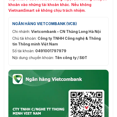
khoản vào những tài khoản khác. Nếu không
VietnamSmart sẽ không chịu trách nhiệm.
NGÂN HÀNG VIETCOMBANK (VCB)
Chi nhánh:
Vietcombank – CN Thăng Long Hà Nội
Chủ tài khoản:
Công ty TNHH Công nghệ & Thông
tin Thông minh Việt Nam
Số tài khoản:
0491001797979
Nội dung chuyển khoản:
Tên công ty / SĐT