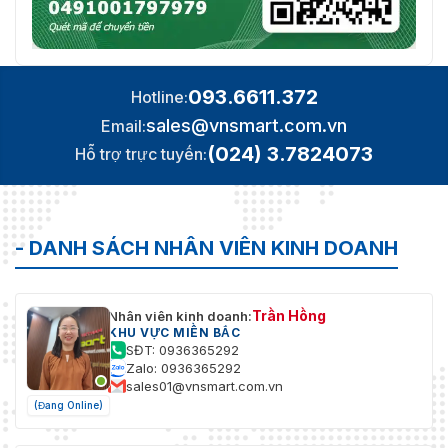
093.6611.372
Hotline:
sales@vnsmart.com.vn
Email:
(024) 3.7824073
Hỗ trợ trực tuyến:
- DANH SÁCH NHÂN VIÊN KINH DOANH
Trần Hồng
Nhân viên kinh doanh:
KHU VỰC MIỀN BẮC
SĐT: 0936365292
Zalo: 0936365292
sales01@vnsmart.com.vn
(Đang Online)