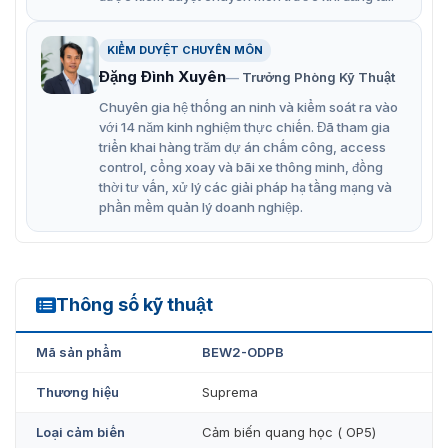
🔒 Bảo mật cao – Công nghệ LFD (Live Finger Detection):
Phân biệt vân tay thật và vân tay giả, chống gian lận
sinh trắc học.
KIỂM DUYỆT CHUYÊN MÔN
Đặng Đình Xuyên
Trưởng Phòng Kỹ Thuật
⚙️ Xử lý mạnh mẽ – Dung lượng cực lớn:
Chuyên gia hệ thống an ninh và kiểm soát ra vào
CPU Quad-Core 1.2GHz cho khả năng xử lý nhanh
với 14 năm kinh nghiệm thực chiến. Đã tham gia
chóng.
triển khai hàng trăm dự án chấm công, access
control, cổng xoay và bãi xe thông minh, đồng
Lưu trữ tới 1.000.000 mẫu vân tay, 500.000 người
thời tư vấn, xử lý các giải pháp hạ tầng mạng và
dùng và 1.000.000 log sự kiện.
phần mềm quản lý doanh nghiệp.
📡 Hỗ trợ đa phương thức xác thực:
Vân tay, thẻ RFID
tần số kép (125kHz & 13.56MHz), Bluetooth (BLE) và NFC
qua điện thoại thông minh.
Thông số kỹ thuật
🧱 Thiết kế bền bỉ – Hoạt động ngoài trời:
BEW2-ODPB
Chuẩn IP67 chống nước – bụi, chuẩn IK09 chống va
Mã sản phẩm
BEW2-ODPB
đập.
Thương hiệu
Suprema
Phù hợp lắp đặt tại cổng nhà máy, kho hàng, tòa nhà
thương mại, khu công nghiệp,…
Loại cảm biến
Cảm biến quang học ( OP5)