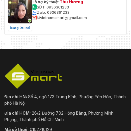
Thu Hương
Hỗ trợ kỹ thuật:
SĐT: 0936361233
Zalo: 0936361233
ktvietnamsmart@gmail.com
(Đang Online)
Địa chỉ HN:
Số 4, ngõ 173 Trung Kính, Phường Yên Hòa, Thành
phố Hà Nội
Địa chỉ HCM:
26/2 Đường 702 Hồng Bàng, Phường Minh
Phụng, Thành phố Hồ Chí Minh
Mã số thuế:
0102710129