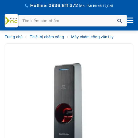
Hotline: 0936.611.372
(8h-18h kể cả T7,CN)
Trang chủ
›
Thiết bị chấm công
›
Máy chấm công vân tay