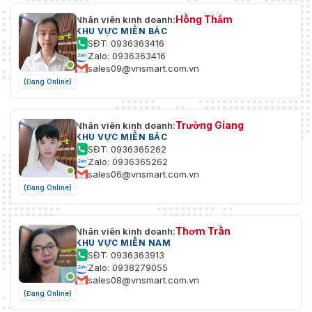
Hồng Thắm
Nhân viên kinh doanh:
KHU VỰC MIỀN BẮC
SĐT: 0936363416
Zalo: 0936363416
sales09@vnsmart.com.vn
(Đang Online)
Trường Giang
Nhân viên kinh doanh:
KHU VỰC MIỀN BẮC
SĐT: 0936365262
Zalo: 0936365262
sales06@vnsmart.com.vn
(Đang Online)
Thơm Trần
Nhân viên kinh doanh:
KHU VỰC MIỀN NAM
SĐT: 0936363913
Zalo: 0938279055
sales08@vnsmart.com.vn
(Đang Online)