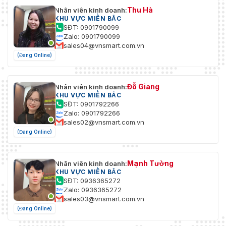
Thu Hà
Nhân viên kinh doanh:
KHU VỰC MIỀN BẮC
SĐT: 0901790099
Zalo: 0901790099
sales04@vnsmart.com.vn
(Đang Online)
Đỗ Giang
Nhân viên kinh doanh:
KHU VỰC MIỀN BẮC
SĐT: 0901792266
Zalo: 0901792266
sales02@vnsmart.com.vn
(Đang Online)
Mạnh Tường
Nhân viên kinh doanh:
KHU VỰC MIỀN BẮC
SĐT: 0936365272
Zalo: 0936365272
sales03@vnsmart.com.vn
(Đang Online)