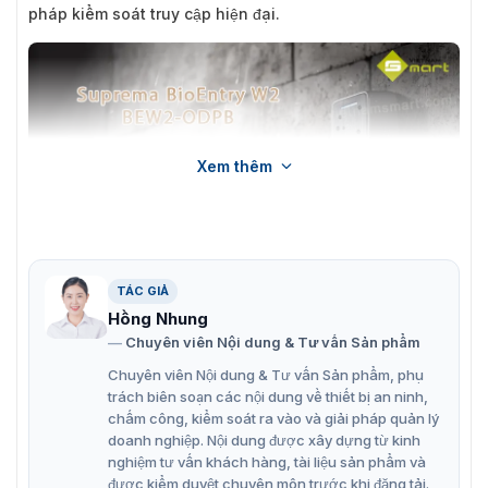
pháp kiểm soát truy cập hiện đại.
Xem thêm
TÁC GIẢ
Hồng Nhung
Máy chấm công vân tay Suprema BioEntry W2 BEW2-ODPB
Chuyên viên Nội dung & Tư vấn Sản phẩm
chính hãng new 100%
Chuyên viên Nội dung & Tư vấn Sản phẩm, phụ
trách biên soạn các nội dung về thiết bị an ninh,
Tính năng nổi bật trên máy chấm công
chấm công, kiểm soát ra vào và giải pháp quản lý
doanh nghiệp. Nội dung được xây dựng từ kinh
BEW2-ODPB
nghiệm tư vấn khách hàng, tài liệu sản phẩm và
được kiểm duyệt chuyên môn trước khi đăng tải.