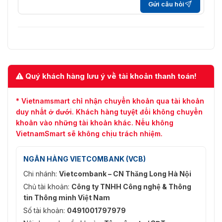
Gửi câu hỏi
Báo động giả mạo
Có
Cưỡng bức
Có
Tổng quát
Cung cấp năng
Cung cấp
Quý khách hàng lưu ý về tài khoản thanh toán!
lượng
Chế độ cung cấp
* Vietnamsmart chỉ nhận chuyển khoản qua tài khoản
DC 12V 2A
điện
duy nhất ở dưới. Khách hàng tuyệt đối không chuyển
khoản vào những tài khoản khác. Nếu không
Công suất tiêu thụ
12
VietnamSmart sẽ không chịu trách nhiệm.
Kích thước sản
416,0mm×130,0mm×106,6mm
xuất
(16,38"×5,12"×4,20")
NGÂN HÀNG VIETCOMBANK (VCB)
Chi nhánh:
Vietcombank – CN Thăng Long Hà Nội
-10 °C đến + 55 °C (14 °F - 131
Nhiệt độ làm việc
°F)
Chủ tài khoản:
Công ty TNHH Công nghệ & Thông
tin Thông minh Việt Nam
Độ ẩm làm việc
0%RH–90%RH (không ngưng tụ)
Số tài khoản:
0491001797979