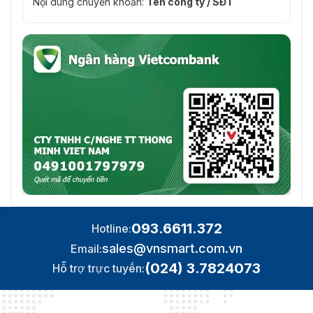
Nội dung chuyển khoản:
Tên công ty / SĐT
Môi trường làm
Trong nhà
việc
Tổng trọng lượng
2,5kg (5,51 lb)
Chứng nhận
CE / FCC
093.6611.372
Hotline:
sales@vnsmart.com.vn
Email:
(024) 3.7824073
Hỗ trợ trực tuyến: