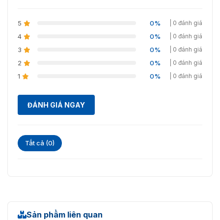
≥99,5%
chính xác
5
0%
| 0 đánh giá
Thời gian nhận
0,35 giây
dạng khuôn mặt
4
0%
| 0 đánh giá
3
0%
| 0 đánh giá
Dung lượng
2
0%
| 0 đánh giá
Dung lượng người
1
0%
| 0 đánh giá
50, 000
dùng
Dung lượng hình
ĐÁNH GIÁ NGAY
50, 000
ảnh khuôn mặt
Dung lượng mật
50, 000
khẩu
Tất cả (0)
Dung lượng bản
100.000 bản ghi
ghi
Cơ bản
Trưng bày
IPS 7 inch
Sản phẩm liên quan