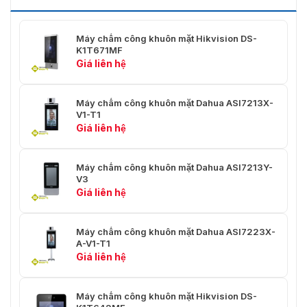
Loại màn hình
Màn hình cảm ứng điện dung
Máy chấm công khuôn mặt Hikvision DS-
Nghị quyết
600 (H) × 1024 (V)
K1T671MF
Giá liên hệ
Máy quay phim
Máy ảnh CMOS 2 MP
WDR
120dB
Máy chấm công khuôn mặt Dahua ASI7213X-
V1-T1
1 đèn báo.
Giá liên hệ
Màu đỏ: Lỗi;
Chỉ báo trạng thái
Màu xanh lá cây: Bình thường;
Màu xanh dương: Đang hoạt
Máy chấm công khuôn mặt Dahua ASI7213Y-
động.
V3
Giá liên hệ
Lời nhắc bằng
Có
giọng nói
Máy chấm công khuôn mặt Dahua ASI7223X-
Vật liệu nhà ở
PC+ABS
A-V1-T1
Giá liên hệ
Cảng
Máy chấm công khuôn mặt Hikvision DS-
RS-485
1