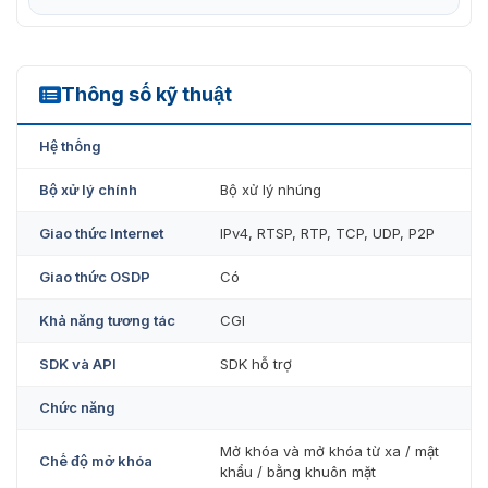
dùng VIP, người dùng khách và người dùng khuyết
tật
Màn hình IPS 7 inch, độ phân giải 1024×600 hiển thị
Thông số kỹ thuật
ASI7223Y-A-V3
hình ảnh chân thực, rõ nét
Ống kính WDR góc rộng 2MP; với đèn điền tự động/
Hệ thống
thủ công.
Bộ xử lý chính
Bộ xử lý nhúng
Giao thức Internet
IPv4, RTSP, RTP, TCP, UDP, P2P
Giao thức OSDP
Có
Khả năng tương tác
CGI
SDK và API
SDK hỗ trợ
Chức năng
Mở khóa và mở khóa từ xa / mật
Chế độ mở khóa
khẩu / bằng khuôn mặt