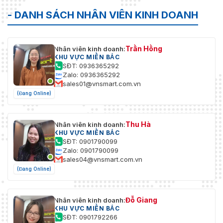
- DANH SÁCH NHÂN VIÊN KINH DOANH
Trần Hồng
Nhân viên kinh doanh:
KHU VỰC MIỀN BẮC
SĐT: 0936365292
Zalo: 0936365292
sales01@vnsmart.com.vn
(Đang Online)
Thu Hà
Nhân viên kinh doanh:
KHU VỰC MIỀN BẮC
SĐT: 0901790099
Zalo: 0901790099
sales04@vnsmart.com.vn
(Đang Online)
Đỗ Giang
Nhân viên kinh doanh:
KHU VỰC MIỀN BẮC
SĐT: 0901792266