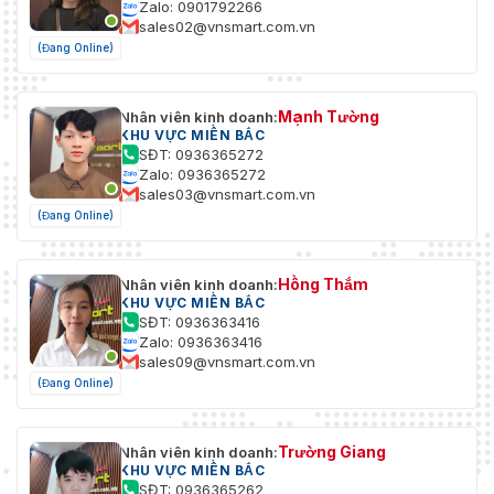
Zalo: 0901792266
sales02@vnsmart.com.vn
(Đang Online)
Mạnh Tường
Nhân viên kinh doanh:
KHU VỰC MIỀN BẮC
SĐT: 0936365272
Zalo: 0936365272
sales03@vnsmart.com.vn
(Đang Online)
Hồng Thắm
Nhân viên kinh doanh:
KHU VỰC MIỀN BẮC
SĐT: 0936363416
Zalo: 0936363416
sales09@vnsmart.com.vn
(Đang Online)
Trường Giang
Nhân viên kinh doanh:
KHU VỰC MIỀN BẮC
SĐT: 0936365262