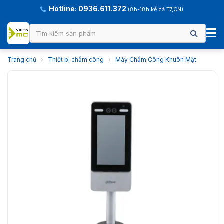
Hotline: 0936.611.372
(8h-18h kể cả T7,CN)
Trang chủ
›
Thiết bị chấm công
›
Máy Chấm Công Khuôn Mặt