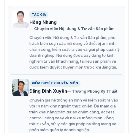
Tính năng nổi bật của Dahua ASI7223Y-
A-V3
TÁC GIẢ
Hồng Nhung
ASI7223Y-A-V3
sở hữu những tính năng vô cùng hiện
Chuyên viên Nội dung & Tư vấn Sản phẩm
đại:
Chuyên viên Nội dung & Tư vấn Sản phẩm, phụ
Dung lượng lưu trữ: 50.000 người dùng, 50.000
trách biên soạn các nội dung về thiết bị an ninh,
khuôn mặt, 50.000 mật khẩu và 50 quản trị viên,
chấm công, kiểm soát ra vào và giải pháp quản lý
doanh nghiệp. Nội dung được xây dựng từ kinh
100.000 bản ghi.
nghiệm tư vấn khách hàng, tài liệu sản phẩm và
Khoảng cách nhận diện khuôn mặt: 0,3 m – 2,0 m.
được kiểm duyệt chuyên môn trước khi đăng tải.
Với thuật toán nhận dạng khuôn mặt hiện đại, thiết bị
có thể nhận ra hơn 360 vị trí trên khuôn mặt người,
KIỂM DUYỆT CHUYÊN MÔN
hạn chế tối đa tình trạng giả mạo.
Đặng Đình Xuyên
Trưởng Phòng Kỹ Thuật
Chuyên gia hệ thống an ninh và kiểm soát ra vào
Độ chính xác xác minh khuôn mặt trên 99,5%.
với 14 năm kinh nghiệm thực chiến. Đã tham gia
Tốc độ nhận diện 0,35 giây/ mỗi người
triển khai hàng trăm dự án chấm công, access
control, cổng xoay và bãi xe thông minh, đồng
Hỗ trợ báo động cưỡng bức và báo động giả mạo
thời tư vấn, xử lý các giải pháp hạ tầng mạng và
Hỗ trợ người dùng chung, người dùng tuần tra, người
phần mềm quản lý doanh nghiệp.