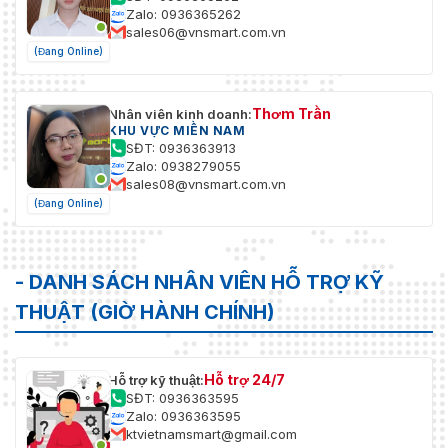
Zalo: 0936365262
sales06@vnsmart.com.vn
(Đang Online)
Thơm Trần
Nhân viên kinh doanh:
KHU VỰC MIỀN NAM
SĐT: 0936363913
Zalo: 0938279055
sales08@vnsmart.com.vn
(Đang Online)
- DANH SÁCH NHÂN VIÊN HỖ TRỢ KỸ
THUẬT (GIỜ HÀNH CHÍNH)
Hỗ trợ 24/7
Hỗ trợ kỹ thuật:
SĐT: 0936363595
Zalo: 0936363595
ktvietnamsmart@gmail.com