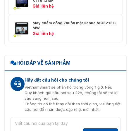
K1T642MF
Giá liên hệ
RS-232
1
Wiegand
1
Máy chấm công khuôn mặt Dahua ASI3213G-
MW
USB
2 cổng USB2.0
Giá liên hệ
Ethernet
1 cổng Ethernet 10M / 100M
Đầu vào báo động
1
HỎI ĐÁP VỀ SẢN PHẨM
Đầu ra báo động
1
Liên kết báo động
Có
Hãy đặt câu hỏi cho chúng tôi
VietnamSmart sẽ phản hồi trong vòng 1 giờ. Nếu
Nút thoát
2
Quý khách gửi câu hỏi sau 22h, chúng tôi sẽ trả lời
vào sáng hôm sau.
Kiểm soát khóa
2
Thông tin có thể thay đổi theo thời gian, vui lòng đặt
câu hỏi để nhận được cập nhật mới nhất!
Sự báo động
Chống Passback
Có