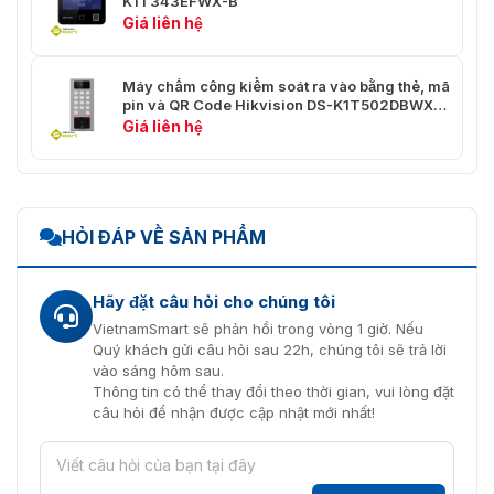
K1T343EFWX-B
Giá liên hệ
12 VDC
Nguồn Cấp
Hỗ trợ cấp nguồn bằng pin trong
giá đỡ
Máy chấm công kiểm soát ra vào bằng thẻ, mã
pin và QR Code Hikvision DS-K1T502DBWX-
DS-K1T320MFWX-B có thời gian xác nhận nhanh chóng
Sự Tiêu Thụ Năng
CQR
Giá liên hệ
6 W
Lượng
Trọn bộ sản phẩm máy chấm công DS-
Ngôn Ngữ
Tiếng Anh, tiếng Việt, tiếng Hàn
K1T320MFWX-B
HỎI ĐÁP VỀ SẢN PHẨM
Máy chấm công bằng khuôn mặt DS-K1T320MFWX-B
hoạt động chính với nguồn điện 12 VDC. Bên cạnh đó,
còn được trang bị cấp nguồn bằng pin trong giá đỡ. Giúp
Hãy đặt câu hỏi cho chúng tôi
máy chấm công khuôn mặt
vẫn hoạt động ổn định ngay
VietnamSmart sẽ phản hồi trong vòng 1 giờ. Nếu
cả khi mất điện.
Quý khách gửi câu hỏi sau 22h, chúng tôi sẽ trả lời
vào sáng hôm sau.
Chọn bộ sản phẩm máy chấm công DS-K1T320MFWX-B
Thông tin có thể thay đổi theo thời gian, vui lòng đặt
bao gồm:
câu hỏi để nhận được cập nhật mới nhất!
Máy chấm công bằng khuôn mặt Hikvision DS-
K1T320MFWX-B