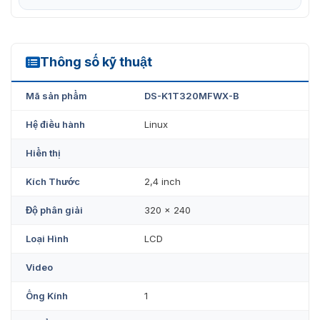
gian và nhân viên.
Bàn phím số giúp người dùng thao tác và cài đặt dễ
dàng, nhanh chóng.
Thông số kỹ thuật
DS-K1T320MFWX-B
Mã sản phẩm
DS-K1T320MFWX-B
Hệ điều hành
Linux
Hiển thị
Kích Thước
2,4 inch
Độ phân giải
320 × 240
Loại Hình
LCD
Video
Máy chấm công DS-K1T320MFWX/B thiết kế kiểu dáng hiện đại
Ống Kính
1
Kết nối đa dạng, quản lý toàn diện