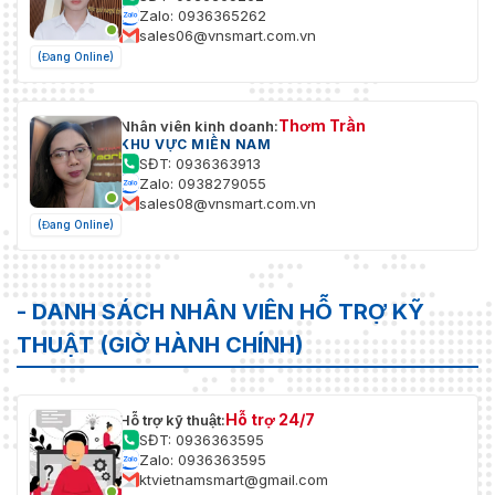
Zalo: 0936365262
sales06@vnsmart.com.vn
(Đang Online)
Thơm Trần
Nhân viên kinh doanh:
KHU VỰC MIỀN NAM
SĐT: 0936363913
Zalo: 0938279055
sales08@vnsmart.com.vn
(Đang Online)
- DANH SÁCH NHÂN VIÊN HỖ TRỢ KỸ
THUẬT (GIỜ HÀNH CHÍNH)
Hỗ trợ 24/7
Hỗ trợ kỹ thuật:
SĐT: 0936363595
Zalo: 0936363595
ktvietnamsmart@gmail.com