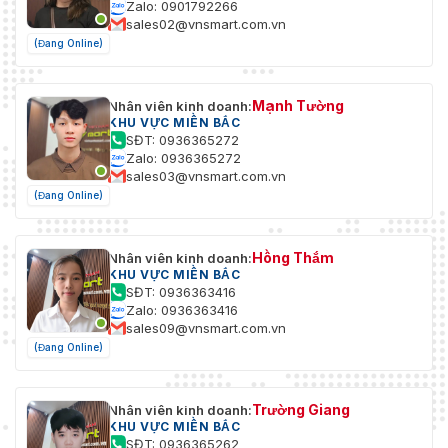
Zalo: 0901792266
sales02@vnsmart.com.vn
(Đang Online)
Mạnh Tường
Nhân viên kinh doanh:
KHU VỰC MIỀN BẮC
SĐT: 0936365272
Zalo: 0936365272
sales03@vnsmart.com.vn
(Đang Online)
Hồng Thắm
Nhân viên kinh doanh:
KHU VỰC MIỀN BẮC
SĐT: 0936363416
Zalo: 0936363416
sales09@vnsmart.com.vn
(Đang Online)
Trường Giang
Nhân viên kinh doanh:
KHU VỰC MIỀN BẮC
SĐT: 0936365262