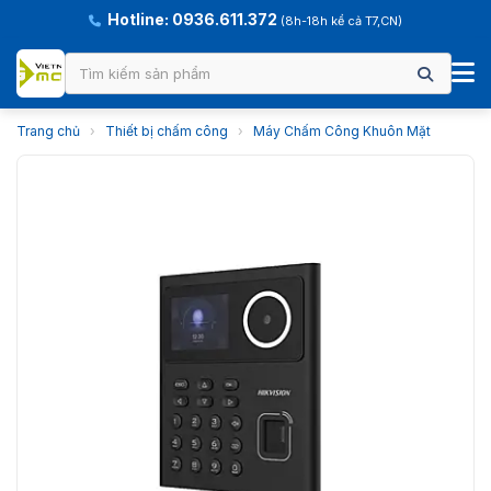
Hotline: 0936.611.372
(8h-18h kể cả T7,CN)
Trang chủ
›
Thiết bị chấm công
›
Máy Chấm Công Khuôn Mặt