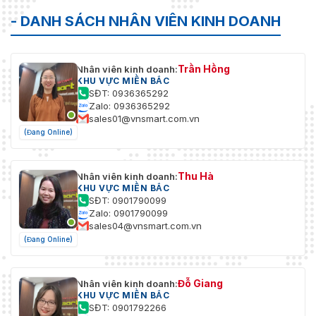
- DANH SÁCH NHÂN VIÊN KINH DOANH
Trần Hồng
Nhân viên kinh doanh:
KHU VỰC MIỀN BẮC
SĐT: 0936365292
Zalo: 0936365292
sales01@vnsmart.com.vn
(Đang Online)
Thu Hà
Nhân viên kinh doanh:
KHU VỰC MIỀN BẮC
SĐT: 0901790099
Zalo: 0901790099
sales04@vnsmart.com.vn
(Đang Online)
Đỗ Giang
Nhân viên kinh doanh:
KHU VỰC MIỀN BẮC
SĐT: 0901792266