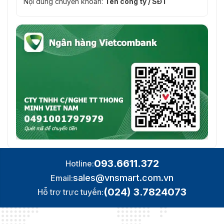
Nội dung chuyển khoản:
Tên công ty / SĐT
B được
VietnamSmart
nhập khẩu trực tiếp từ nhà sản
xuất Hikvision. Nên sản phẩm đảm bảo chính hãng, giá
thành cạnh tranh. Sản phẩm phù hợp với hầu hết các
mô hình quản lý. Hỗ trợ lắp đặt và bảo hành (12-24
tháng) trong quá trình sử dụng. Liên hệ với chúng tôi
qua số hotline: 0936.611.372 để được tư vấn và hỗ trợ
nhanh nhất.
093.6611.372
Hotline:
sales@vnsmart.com.vn
Email:
(024) 3.7824073
Hỗ trợ trực tuyến: