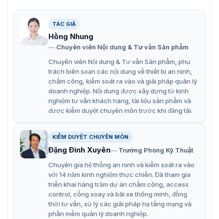
Mẫu máy chấm công Hikvision DS-K1T320MFWX-B
TÁC GIẢ
Máy chấm công DS-K1T320MFWX-B
Hồng Nhung
Chuyên viên Nội dung & Tư vấn Sản phẩm
có gì nổi bật?
Chuyên viên Nội dung & Tư vấn Sản phẩm, phụ
Máy chấm công Hikvision DS-K1T320MFWX-B, thuộc
trách biên soạn các nội dung về thiết bị an ninh,
dòng sản phẩm mới, tích hợp nhiều công nghệ xác thực
chấm công, kiểm soát ra vào và giải pháp quản lý
thông minh. Với những ưu điểm vượt trội:
doanh nghiệp. Nội dung được xây dựng từ kinh
nghiệm tư vấn khách hàng, tài liệu sản phẩm và
Thiết kế kiểu dáng hiện đại, mẫu mã bắt mắt
được kiểm duyệt chuyên môn trước khi đăng tải.
DS-K1T320MFWX-B không chỉ là một thiết bị quản lý
nhân sự hiệu quả mà còn là một điểm nhấn thẩm mỹ cho
KIỂM DUYỆT CHUYÊN MÔN
không gian làm việc của bạn..
Đặng Đình Xuyên
Trưởng Phòng Kỹ Thuật
Kiểu dáng hiện đại, mẫu mã bắt mắt, phù hợp với
Chuyên gia hệ thống an ninh và kiểm soát ra vào
nhiều phong cách nội thất văn phòng.
với 14 năm kinh nghiệm thực chiến. Đã tham gia
triển khai hàng trăm dự án chấm công, access
Thiết kế nhỏ gọn giúp tiết kiệm diện tích lắp đặt, phù
control, cổng xoay và bãi xe thông minh, đồng
hợp với cả những không gian hạn chế.
thời tư vấn, xử lý các giải pháp hạ tầng mạng và
phần mềm quản lý doanh nghiệp.
Màn hình LCD 2.4 inch hiển thị rõ ràng thông tin thời