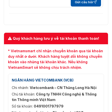
Sách hướng dẫn sử dụng
Gửi câu hỏi
Bộ cấp nguồn
Dụng cụ hỗ trợ lắp đặt
Giá đỡ máy chấm công
Quý khách hàng lưu ý về tài khoản thanh toán!
* Vietnamsmart chỉ nhận chuyển khoản qua tài khoản
duy nhất ở dưới. Khách hàng tuyệt đối không chuyển
khoản vào những tài khoản khác. Nếu không
VietnamSmart sẽ không chịu trách nhiệm.
NGÂN HÀNG VIETCOMBANK (VCB)
Chi nhánh:
Vietcombank – CN Thăng Long Hà Nội
Chủ tài khoản:
Công ty TNHH Công nghệ & Thông
tin Thông minh Việt Nam
Chọn bộ sản phẩm máy chấm công DS-K1T320MFWX-B
Số tài khoản:
0491001797979
Máy chấm công khuôn mặt DS-K1T320MFWX-