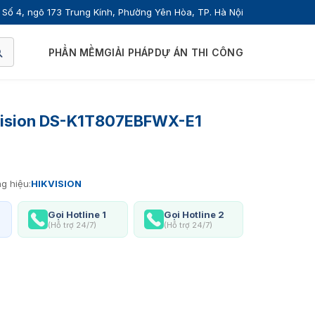
Số 4, ngõ 173 Trung Kính, Phường Yên Hòa, TP. Hà Nội
PHẦN MỀM
GIẢI PHÁP
DỰ ÁN THI CÔNG
vision DS-K1T807EBFWX-E1
g hiệu:
HIKVISION
Gọi Hotline 1
Gọi Hotline 2
(Hỗ trợ 24/7)
(Hỗ trợ 24/7)