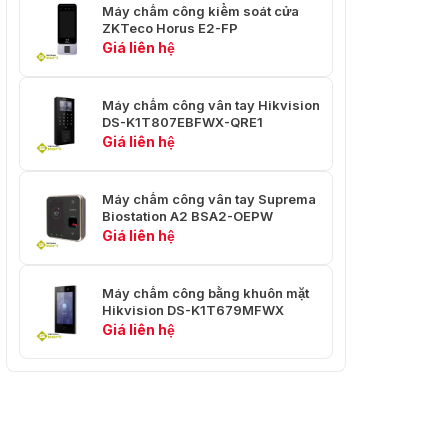
Máy chấm công kiểm soát cửa
Mô-đun vân tay
ZKTeco Horus E2-FP
Mô-đun vân tay
quang học
Giá liên hệ
Chế độ so sánh
1:1 và 1:N
Máy chấm công vân tay Hikvision
dấu vân tay
DS-K1T807EBFWX-QRE1
Giá liên hệ
Tổng quan
Nguồn điện
12VDC
Máy chấm công vân tay Suprema
Biostation A2 BSA2-OEPW
Tiêu thụ điện năng
≤ 6W
Giá liên hệ
-30 °C đến 60 °C
Nhiệt độ làm việc
(-22 °F đến 140 °F)
Máy chấm công bằng khuôn mặt
Hikvision DS-K1T679MFWX
0 đến 90% (Không
Giá liên hệ
Độ ẩm làm việc
ngưng tụ)
Tiếng Anh, tiếng Tây
Ban Nha (Nam Mỹ),
tiếng Ả Rập, tiếng
Thái, tiếng