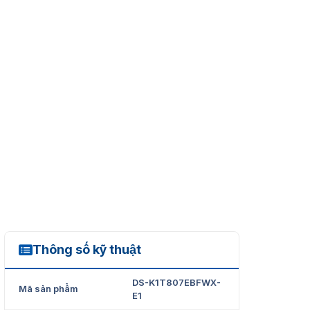
Thông số kỹ thuật
DS-K1T807EBFWX-E1
DS-K1T807EBFWX-
Mã sản phẩm
E1