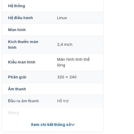
Hệ thống
Hệ điều hành
Linux
Màn hình
Kích thước màn
2,4 inch
hình
Màn hình tinh thể
Kiểu màn hình
lỏng
Phân giải
320 × 240
Âm thanh
Đầu ra âm thanh
Hỗ trợ
Mạng
Xem chi tiết thông số
Mạng có dây
Hỗ trợ