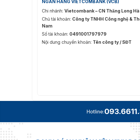
NGÂN HÀNG VIETCOMBANK (VCB)
Chi nhánh:
Vietcombank – CN Thăng Long Hà
Chủ tài khoản:
Công ty TNHH Công nghệ & Thô
Nam
Số tài khoản:
0491001797979
Nội dung chuyển khoản:
Tên công ty / SĐT
093.6611
Hotline: