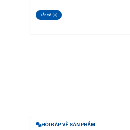
Tất cả (0)
HỎI ĐÁP VỀ SẢN PHẨM