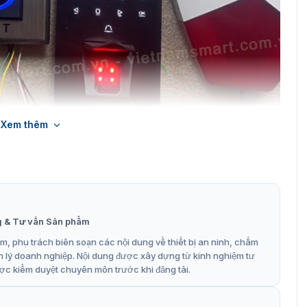
Xem thêm
Hikvision DS-K1T807EBFWX-E1 hỗ trợ kiểm soát ra vào
ông DS-K1T807EBFWX-E1
ng kiểm soát cửa nằm trong TOP
máy chấm công Hikvision
uyên nghiệp để kiểm soát cửa ra/vào chống gian lận và
g & Tư vấn Sản phẩm
, phụ trách biên soạn các nội dung về thiết bị an ninh, chấm
iểm đáng chú ý như:
n lý doanh nghiệp. Nội dung được xây dựng từ kinh nghiệm tư
ợc kiểm duyệt chuyên môn trước khi đăng tải.
ông tin, dễ dàng sử dụng.
hương pháp xác thực bao gồm dấu vân tay, thẻ EM, mã PIN,