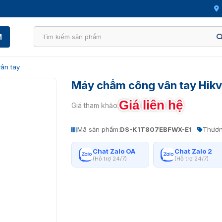
M
ân tay
Máy chấm công vân tay Hik
Giá liên hệ
Giá tham khảo:
Mã sản phẩm:
DS-K1T807EBFWX-E1
Thươn
Chat Zalo OA
Chat Zalo 2
(Hỗ trợ 24/7)
(Hỗ trợ 24/7)