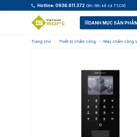
Hotline: 0936.611.372
(8h-18h kể cả T7,CN)
DANH MỤC SẢN PHẨ
Trang chủ
›
Thiết bị chấm công
›
Máy chấm công v