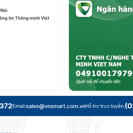
 Nội
ng tin Thông minh Việt
.372
(0
sales@vnsmart.com.vn
Email:
Hỗ trợ trực tuyến: