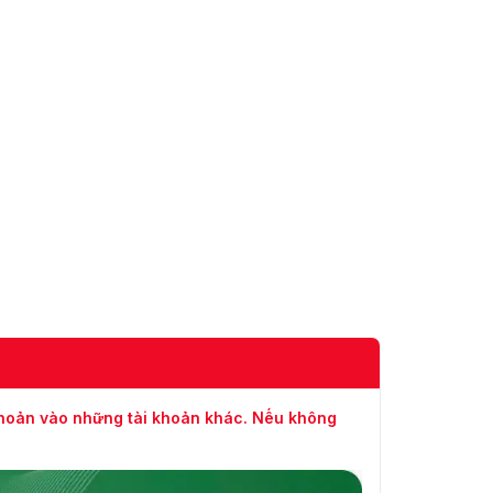
Indonesia, tiếng Nga,
Ngôn ngữ
tiếng Việt, tiếng Bồ
Đào Nha (Brazil),
tiếng Thổ Nhĩ Kỳ,
tiếng Ukraina, tiếng
Ý, tiếng Pháp
Bàn phím
Hỗ trợ
172 mm × 76 mm ×
Kích thước
27,5 mm (6,77" ×
2,99" × 1,08")
Phương thức lắp
Lắp tường
đặt
Trọng lượng tịnh:
0,377 kg (0,831 lb)
Trọng lượng
khoản vào những tài khoản khác. Nếu không
Trọng lượng thô:
0,562 kg (1,239 lb)