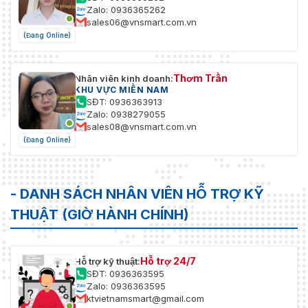
Zalo: 0936365262
sales06@vnsmart.com.vn
(Đang Online)
Thơm Trần
Nhân viên kinh doanh:
KHU VỰC MIỀN NAM
SĐT: 0936363913
Zalo: 0938279055
sales08@vnsmart.com.vn
(Đang Online)
- DANH SÁCH NHÂN VIÊN HỖ TRỢ KỸ
THUẬT (GIỜ HÀNH CHÍNH)
Hỗ trợ 24/7
Hỗ trợ kỹ thuật:
SĐT: 0936363595
Zalo: 0936363595
ktvietnamsmart@gmail.com