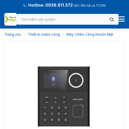
Hotline: 0936.611.372
(8h-18h kể cả T7,CN)
Trang chủ
›
Thiết bị chấm công
›
Máy Chấm Công Khuôn Mặt