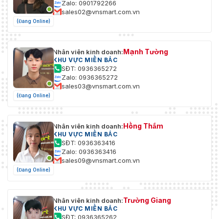
Zalo: 0901792266
sales02@vnsmart.com.vn
(Đang Online)
Mạnh Tường
Nhân viên kinh doanh:
KHU VỰC MIỀN BẮC
SĐT: 0936365272
Zalo: 0936365272
sales03@vnsmart.com.vn
(Đang Online)
Hồng Thắm
Nhân viên kinh doanh:
KHU VỰC MIỀN BẮC
SĐT: 0936363416
Zalo: 0936363416
sales09@vnsmart.com.vn
(Đang Online)
Trường Giang
Nhân viên kinh doanh:
KHU VỰC MIỀN BẮC
SĐT: 0936365262