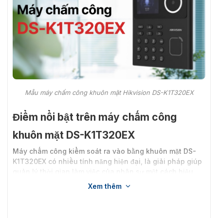
Mẫu máy chấm công khuôn mặt Hikvision DS-K1T320EX
Điểm nổi bật trên máy chấm công
khuôn mặt DS-K1T320EX
Máy chấm công kiểm soát ra vào bằng khuôn mặt DS-
K1T320EX có nhiều tính năng hiện đại, là giải pháp giúp
quản lý thời gian làm việc của nhân sự một cách hiệu
quả. Model này nổi bật với các đặc điểm sau:
Xem thêm
Màn hình LCD 2.4 inch, ống kính 2 MP giúp nhận
diện rõ khuôn mặt.