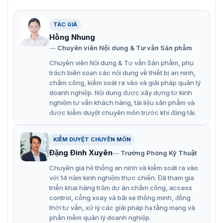
Nhiều phương thức xác thực, bao gồm: khuôn mặt,
thẻ và mã PIN.
TÁC GIẢ
Hồng Nhung
Hỗ trợ thẻ EM
Chuyên viên Nội dung & Tư vấn Sản phẩm
Dung lượng tối đa 500 khuôn mặt, 1.000 thẻ và
Chuyên viên Nội dung & Tư vấn Sản phẩm, phụ
100.000 sự kiện.
trách biên soạn các nội dung về thiết bị an ninh,
Thời lượng nhận dạng khuôn mặt < 0.2 giây/ Người
chấm công, kiểm soát ra vào và giải pháp quản lý
doanh nghiệp. Nội dung được xây dựng từ kinh
dùng
nghiệm tư vấn khách hàng, tài liệu sản phẩm và
Hỗ trợ các giao thức ISAPI và ISUP 5.0
được kiểm duyệt chuyên môn trước khi đăng tải.
Cấu hình thông qua ứng dụng khách web
KIỂM DUYỆT CHUYÊN MÔN
Đặng Đình Xuyên
Trưởng Phòng Kỹ Thuật
Chuyên gia hệ thống an ninh và kiểm soát ra vào
với 14 năm kinh nghiệm thực chiến. Đã tham gia
triển khai hàng trăm dự án chấm công, access
control, cổng xoay và bãi xe thông minh, đồng
thời tư vấn, xử lý các giải pháp hạ tầng mạng và
phần mềm quản lý doanh nghiệp.