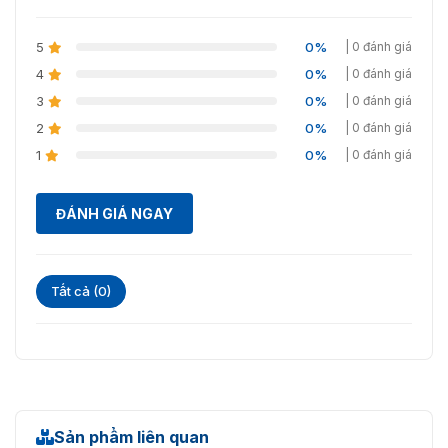
Khóa Điều Khiển
1
5
0%
| 0 đánh giá
Nút Thoát
1
4
0%
| 0 đánh giá
Đầu Vào Liên Hệ
3
0%
| 0 đánh giá
1
Cửa
2
0%
| 0 đánh giá
1
0%
| 0 đánh giá
TAMPER
1
USB
1
ĐÁNH GIÁ NGAY
Bộ nhớ
Dung Lượng Thẻ
1.000
Tất cả (0)
Dung Lượng Khuôn
500
Mặt
Công Suất Sự Kiện
100.000
Xác Thực
Sản phẩm liên quan