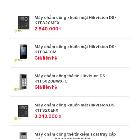
Phương thức xác
Khuôn mặt, thẻ, mã số
thực
Máy chấm công khuôn mặt Hikvision DS-
Loại Thẻ
Thẻ EM 125 KHz
K1T320MFX
2.840.000
₫
Thời Lượng Nhận
＜ 0,2 giây
Dạng Khuôn Mặt
Máy chấm công khuôn mặt Hikvision DS-
Tỷ Lệ Chính Xác
K1T341CM
Nhận Dạng Khuôn
＞ 99%
Giá liên hệ
Mặt
Khoảng Cách Nhận
Máy chấm công thẻ từ Hikvision DS-
0,3 đến 1,5 m
K1T502DBWX-C
Dạng Khuôn Mặt
Giá liên hệ
Khoảng Cách Đọc
0 ~ 5 cm
Thẻ
Máy chấm công khuôn mặt Hikvision DS-
K1T320EFX
Chức năng
3.243.000
₫
Chống Giả Mạo
Hỗ trợ
Khuôn Mặt
Máy chấm công thẻ từ kiểm soát truy cập