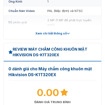
định – chính xác – chi phí hợp lý, đây chắc chắn là lựa
Ống Kính
1
chọn đáng cân nhắc.
Chuẩn Nén Video
PAL (Mặc định) và NTSC
📲 Liên hệ ngay để được tư vấn chi tiết, nhận báo giá tốt
nhất và hỗ trợ lắp đặt nhanh chóng!
2 MP (1 MP để phát trực tuyến
Độ phân giải
web)
Xem chi tiết thông số
Âm Thanh
Đầu Ra Âm Thanh
Bộ rung tích hợp
REVIEW MÁY CHẤM CÔNG KHUÔN MẶT
Mạng
HIKVISION DS-K1T320EX
Mạng Có Dây
10 M / 100 M tự thích ứng
0 đánh giá cho Máy chấm công khuôn mặt
Giao thức kết nối
TCP/IP
Hikvision DS-K1T320EX
Wifi
Không hỗ trợ
0.00
Giao Diện
Giao Diện Mạng
1
ĐÁNH GIÁ TRUNG BÌNH