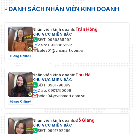
- DANH SÁCH NHÂN VIÊN KINH DOANH
Trần Hồng
Nhân viên kinh doanh:
KHU VỰC MIỀN BẮC
SĐT: 0936365292
Zalo: 0936365292
sales01@vnsmart.com.vn
(Đang Online)
Thu Hà
Nhân viên kinh doanh:
KHU VỰC MIỀN BẮC
SĐT: 0901790099
Zalo: 0901790099
sales04@vnsmart.com.vn
(Đang Online)
Đỗ Giang
Nhân viên kinh doanh:
KHU VỰC MIỀN BẮC
SĐT: 0901792266