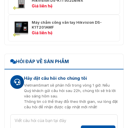
Hikvision DS-K1T502DBWX
Chung
Giá liên hệ
Bộ Điều Khiển Truy
Có
Cập Tích hợp
Máy chấm công vân tay Hikvision DS-
K1T201AMF
Bổ Sung Ánh Sáng
ánh sáng trắng
Giá liên hệ
Nguồn Cấp
DC 12 V
Sự Tiêu Thụ Năng
≤ 6 W
Lượng
HỎI ĐÁP VỀ SẢN PHẨM
Nhiệt Độ Làm Việc
-10 ℃ ~ 55 ℃ (14 ° F ~ 131 ° F)
Hãy đặt câu hỏi cho chúng tôi
Độ Ẩm Làm Việc
0 ％ ~ 90 ％
VietnamSmart sẽ phản hồi trong vòng 1 giờ. Nếu
Quý khách gửi câu hỏi sau 22h, chúng tôi sẽ trả lời
Tiếng Anh, tiếng Tây Ban Nha
vào sáng hôm sau.
(Nam Mỹ), tiếng Ả Rập, tiếng
Thông tin có thể thay đổi theo thời gian, vui lòng đặt
Ngôn Ngữ
Thái, tiếng Indonesia, tiếng Nga,
câu hỏi để nhận được cập nhật mới nhất!
tiếng Việt, tiếng Bồ Đào Nha
(Brazil), tiếng Hàn, tiếng Nhật