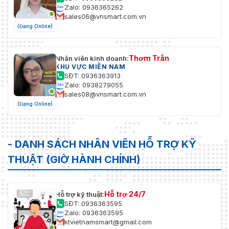
Zalo: 0936365262
sales06@vnsmart.com.vn
(Đang Online)
Thơm Trần
Nhân viên kinh doanh:
KHU VỰC MIỀN NAM
SĐT: 0936363913
Zalo: 0938279055
sales08@vnsmart.com.vn
(Đang Online)
- DANH SÁCH NHÂN VIÊN HỖ TRỢ KỸ
THUẬT (GIỜ HÀNH CHÍNH)
Hỗ trợ 24/7
Hỗ trợ kỹ thuật:
SĐT: 0936363595
Zalo: 0936363595
ktvietnamsmart@gmail.com