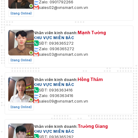
Zalo: 0901792266
sales02@vnsmart.com.vn
(Đang Online)
Mạnh Tường
Nhân viên kinh doanh:
KHU VỰC MIỀN BẮC
SĐT: 0936365272
Zalo: 0936365272
sales03@vnsmart.com.vn
(Đang Online)
Hồng Thắm
Nhân viên kinh doanh:
KHU VỰC MIỀN BẮC
SĐT: 0936363416
Zalo: 0936363416
sales09@vnsmart.com.vn
(Đang Online)
Trường Giang
Nhân viên kinh doanh:
KHU VỰC MIỀN BẮC
SĐT: 0936365262