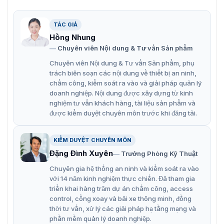
TÁC GIẢ
Hồng Nhung
Máy chấm công khuôn mặt Hikvision DS-K1T321EX
Chuyên viên Nội dung & Tư vấn Sản phẩm
Chuyên viên Nội dung & Tư vấn Sản phẩm, phụ
Máy chấm công khuôn mặt DS-K1T321EX cho tốc độ xác
trách biên soạn các nội dung về thiết bị an ninh,
thực khuôn mặt cực nhanh, tỷ lệ chính xác gần như tuyệt
chấm công, kiểm soát ra vào và giải pháp quản lý
đối. Thiết bị còn hỗ trợ nhiều ngôn ngữ khác nhau ( có
doanh nghiệp. Nội dung được xây dựng từ kinh
hỗ trợ tiếng Việt) vì thế việc sử dụng rất dễ dàng, tiện
nghiệm tư vấn khách hàng, tài liệu sản phẩm và
lợi.
được kiểm duyệt chuyên môn trước khi đăng tải.
Đặc điểm nổi bật máy chấm công
KIỂM DUYỆT CHUYÊN MÔN
khuôn mặt Hikvision DS-K1T321EX
Đặng Đình Xuyên
Trưởng Phòng Kỹ Thuật
Hikvision DS-K1T321EX là thiết bị chấm công hỗ trợ
Chuyên gia hệ thống an ninh và kiểm soát ra vào
nhiều tính năng giúp việc quản lý chấm công hiệu quả.
với 14 năm kinh nghiệm thực chiến. Đã tham gia
Người quản lý có thể theo dõi thời gian, số ca làm việc
triển khai hàng trăm dự án chấm công, access
của nhân viên một cách chính xác. Từ đó dễ dàng trong
control, cổng xoay và bãi xe thông minh, đồng
việc tính ca làm việc. Thiết bị còn có nhiều những tính
thời tư vấn, xử lý các giải pháp hạ tầng mạng và
năng ưu việt như:
phần mềm quản lý doanh nghiệp.