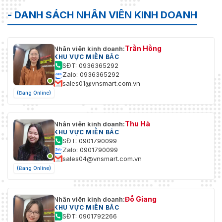
- DANH SÁCH NHÂN VIÊN KINH DOANH
Trần Hồng
Nhân viên kinh doanh:
KHU VỰC MIỀN BẮC
SĐT: 0936365292
Zalo: 0936365292
sales01@vnsmart.com.vn
(Đang Online)
Thu Hà
Nhân viên kinh doanh:
KHU VỰC MIỀN BẮC
SĐT: 0901790099
Zalo: 0901790099
sales04@vnsmart.com.vn
(Đang Online)
Đỗ Giang
Nhân viên kinh doanh:
KHU VỰC MIỀN BẮC
SĐT: 0901792266