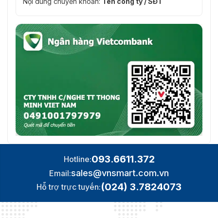
Nội dung chuyển khoản:
Tên công ty / SĐT
093.6611.372
Hotline:
sales@vnsmart.com.vn
Email:
(024) 3.7824073
Hỗ trợ trực tuyến: