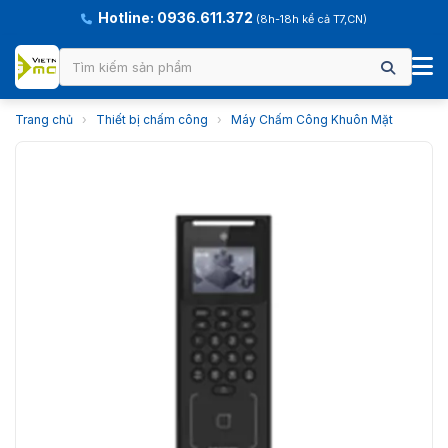
Hotline: 0936.611.372
(8h-18h kể cả T7,CN)
Trang chủ
›
Thiết bị chấm công
›
Máy Chấm Công Khuôn Mặt