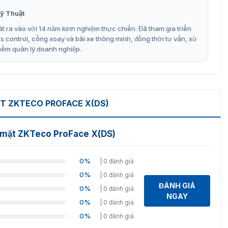
ỹ Thuật
oại để nhận diện ngay cả trong môi trường ánh sáng yếu,
t ra vào với 14 năm kinh nghiệm thực chiến. Đã tham gia triển
control, cổng xoay và bãi xe thông minh, đồng thời tư vấn, xử
mềm quản lý doanh nghiệp.
t, nâng cấp lên 50.000 mẫu.
 ZKTECO PROFACE X(DS)
nhiều nhóm đối tượng người dùng khác nhau.
 mặt ZKTeco ProFace X(DS)
hát hiện ảnh in (laser, màu, trắng đen), video và mặt nạ
0%
| 0 đánh giá
ữ liệu tốt hơn.
0%
| 0 đánh giá
ĐÁNH GIÁ
0%
| 0 đánh giá
 chuyển
NGAY
0%
| 0 đánh giá
0%
| 0 đánh giá
bảo hoạt động ổn định trong môi trường khắc nghiệt.