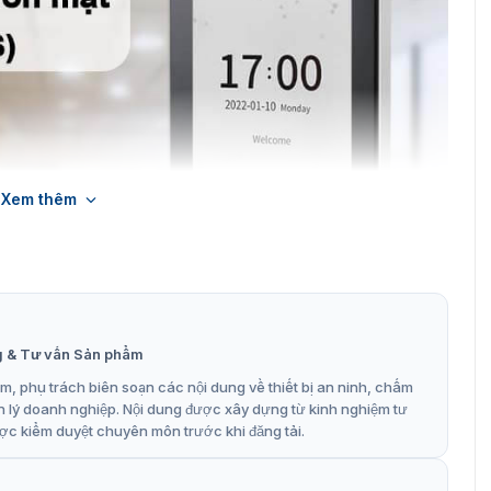
Xem thêm
g & Tư vấn Sản phẩm
huôn mặt ZKTeco ProFace X(DS)
, phụ trách biên soạn các nội dung về thiết bị an ninh, chấm
 công ProFace X(DS)
n lý doanh nghiệp. Nội dung được xây dựng từ kinh nghiệm tư
ợc kiểm duyệt chuyên môn trước khi đăng tải.
à kiểm soát ra vào cao cấp. Với nhiều tính năng công