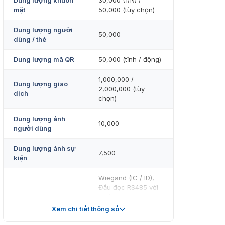
Dung lượng khuôn
30,000 (1/N) /
mặt
50,000 (tùy chọn)
Dung lượng người
50,000
dùng / thẻ
Dung lượng mã QR
50,000 (tĩnh / động)
1,000,000 /
Dung lượng giao
2,000,000 (tùy
dịch
chọn)
Dung lượng ảnh
10,000
người dùng
Dung lượng ảnh sự
7,500
kiện
Wiegand (IC / ID),
Đầu đọc RS485 với
FP / RFID
Tương thích
Xem chi tiết thông số
Phần mềm ZKBio