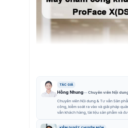
TÁC GIẢ
Hồng Nhung
Chuyên viên Nội dun
Máy chấm công k
Chuyên viên Nội dung & Tư vấn Sản phẩm
Đặc điểm nổi bật của máy chấm
công, kiểm soát ra vào và giải pháp quả
vấn khách hàng, tài liệu sản phẩm và đư
ZKTeco ProFace X(DS) là thiết bị chấm công v
nghệ hiện đại được ZKTeco tích hợp:
KIỂM DUYỆT CHUYÊN MÔN