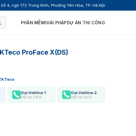
Số 4, ngõ 173 Trung Kính, Phường Yên Hòa, TP. Hà Nội
PHẦN MỀM
GIẢI PHÁP
DỰ ÁN THI CÔNG
KTeco ProFace X(DS)
ZKTeco
Gọi Hotline 1
Gọi Hotline 2
(Hỗ trợ 24/7)
(Hỗ trợ 24/7)