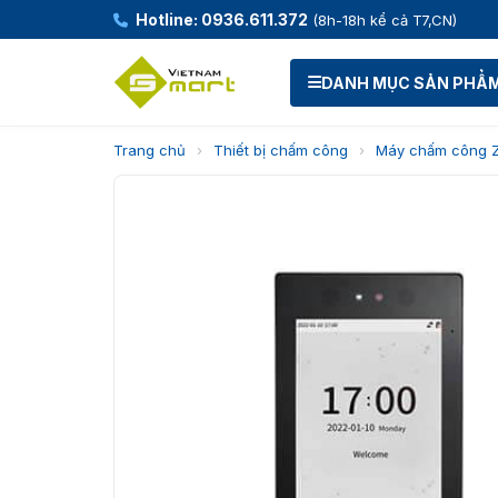
Hotline: 0936.611.372
(8h-18h kể cả T7,CN)
DANH MỤC SẢN PHẨ
Trang chủ
›
Thiết bị chấm công
›
Máy chấm công 