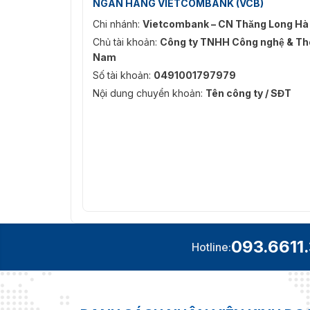
NGÂN HÀNG VIETCOMBANK (VCB)
Chi nhánh:
Vietcombank – CN Thăng Long Hà
Ứng dụng thực tế 
Chủ tài khoản:
Công ty TNHH Công nghệ & Thô
Nam
Nếu bạn đang tìm kiếm một thiết bị nhận diện 
Số tài khoản:
0491001797979
chọn hoàn hảo. Vietnamsmart cam kết cung 
Nội dung chuyển khoản:
Tên công ty / SĐT
hỗ trợ lắp đặt tận nơi để đảm bảo hiệu quả ca
Liên hệ với chúng tôi qua Hotline: 0936.611.3
093.6611
Hotline: