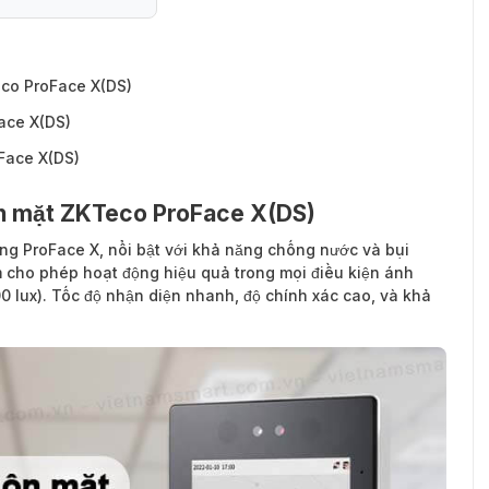
co ProFace X(DS)
ace X(DS)
Face X(DS)
ôn mặt ZKTeco ProFace X(DS)
ng ProFace X, nổi bật với khả năng chống nước và bụi
um cho phép hoạt động hiệu quả trong mọi điều kiện ánh
00 lux). Tốc độ nhận diện nhanh, độ chính xác cao, và khả