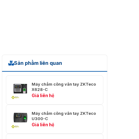
Tiêu chuẩn bảo vệ
IP68 & IK04
Thời gian nhận diện
Siêu nhanh 0.3 giây
Phát hiện khuôn mặt
Trực tiếp
Giao tiếp HTTPS
Mã hóa (tùy chọn)
Giao Tiếp
Sản phẩm liên quan
Giao thức
TCP/IP
Đầu vào / đầu ra
Có
Wiegand
Máy chấm công vân tay ZKTeco
X628-C
Giá liên hệ
Wi-Fi
(tùy chọn)
RS485 / RS232
Có
Máy chấm công vân tay ZKTeco
U300-C
Giá liên hệ