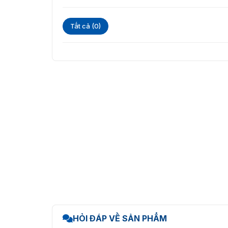
Chống phá hoại IK04, tăng cường độ bền, 
Tất cả (0)
Camera CMOS 2MP & WDR
Công nghệ WDR (Wide Dynamic Range) giúp
mạnh hoặc ngược sáng.
Nhận diện ngay cả khi đeo khẩu trang
Hỗ trợ nhận diện và chấm công ngay cả kh
Phát hiện khẩu trang và có thể thiết lập
Hỗ trợ mã QR & phần mềm bảo mật
Tích hợp QR tĩnh và QR động, giúp mở rộn
Tương thích với ZKBio CVSecurity, giúp qu
Ứng dụng thực tế của máy chấ
Model ProFace X(DS) phù hợp cho doanh nghiệ
HỎI ĐÁP VỀ SẢN PHẨM
ngân hàng. Nơi yêu cầu chấm công nhanh, kiể