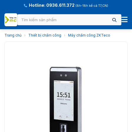
Hotline: 0936.611.372
(8h-18h kể cả T7,CN)
Trang chủ
›
Thiết bị chấm công
›
Máy chấm công ZKTeco