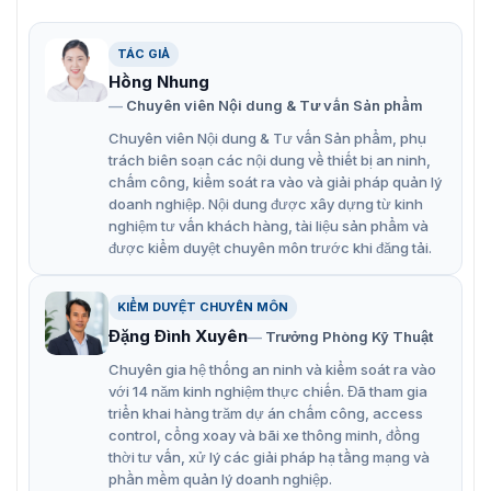
Phần mềm đi kèm: Tích hợp với ZKBio Access /
TÁC GIẢ
ZKBiosecurity, dễ dàng quản lý người dùng và báo
Hồng Nhung
cáo chấm công.
Chuyên viên Nội dung & Tư vấn Sản phẩm
Kết nối linh hoạt: TCP/IP, RS232, RS485, Wiegand và
Chuyên viên Nội dung & Tư vấn Sản phẩm, phụ
tùy chọn Wi-Fi.
trách biên soạn các nội dung về thiết bị an ninh,
chấm công, kiểm soát ra vào và giải pháp quản lý
Tích hợp hệ thống an ninh: Kết nối khóa cửa, cảm
doanh nghiệp. Nội dung được xây dựng từ kinh
biến cửa, báo động và các thiết bị phụ trợ khác.
nghiệm tư vấn khách hàng, tài liệu sản phẩm và
được kiểm duyệt chuyên môn trước khi đăng tải.
Với lợi thế là đối tác phân phối ZKTeco, Vietnamsmart
cam kết cung cấp máy chấm công SpeedFace-V6L cùng
các dòng thiết bị ZKTeco chính hãng với giá ưu đãi và
KIỂM DUYỆT CHUYÊN MÔN
hỗ trợ kỹ thuật 24/7.
Đặng Đình Xuyên
Trưởng Phòng Kỹ Thuật
📞 Liên hệ ngay
093.6611.372
để được tư vấn giải pháp
Chuyên gia hệ thống an ninh và kiểm soát ra vào
phù hợp, báo giá cạnh tranh và lắp đặt nhanh chóng!
với 14 năm kinh nghiệm thực chiến. Đã tham gia
triển khai hàng trăm dự án chấm công, access
control, cổng xoay và bãi xe thông minh, đồng
thời tư vấn, xử lý các giải pháp hạ tầng mạng và
phần mềm quản lý doanh nghiệp.