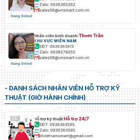
Zalo: 0936365262
sales06@vnsmart.com.vn
(Đang Online)
Thơm Trần
Nhân viên kinh doanh:
KHU VỰC MIỀN NAM
SĐT: 0936363913
Zalo: 0938279055
sales08@vnsmart.com.vn
(Đang Online)
- DANH SÁCH NHÂN VIÊN HỖ TRỢ KỸ
THUẬT (GIỜ HÀNH CHÍNH)
Hỗ trợ 24/7
Hỗ trợ kỹ thuật:
SĐT: 0936363595
Zalo: 0936363595
ktvietnamsmart@gmail.com