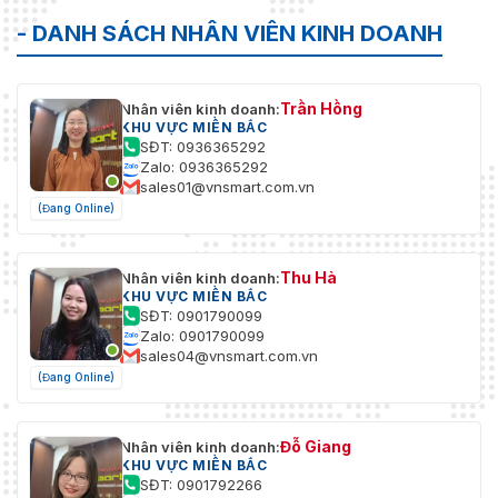
- DANH SÁCH NHÂN VIÊN KINH DOANH
Trần Hồng
Nhân viên kinh doanh:
KHU VỰC MIỀN BẮC
SĐT: 0936365292
Zalo: 0936365292
sales01@vnsmart.com.vn
(Đang Online)
Thu Hà
Nhân viên kinh doanh:
KHU VỰC MIỀN BẮC
SĐT: 0901790099
Zalo: 0901790099
sales04@vnsmart.com.vn
(Đang Online)
Đỗ Giang
Nhân viên kinh doanh:
KHU VỰC MIỀN BẮC
SĐT: 0901792266