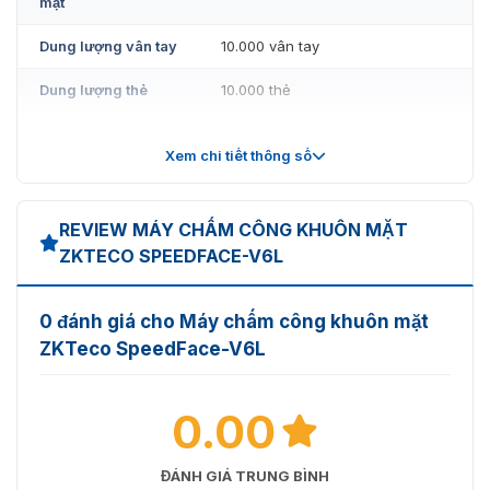
mặt
Dung lượng vân tay
10.000 vân tay
Dung lượng thẻ
10.000 thẻ
Dung lượng giao
200.000 lần
dịch
Xem chi tiết thông số
Hệ điều hành
Linux
REVIEW MÁY CHẤM CÔNG KHUÔN MẶT
Nguồn điện
12V – 3A
ZKTECO SPEEDFACE-V6L
Nhiệt độ hoạt động
-10 °C ~ 45 °C
0 đánh giá cho Máy chấm công khuôn mặt
Phần mềm quản lý
ZKBio Access, ZKBiosecurity
ZKTeco SpeedFace-V6L
Cửa khóa, cửa cảm biến, báo
Tích hợp
động, thiết bị phụ trợ đầu vào
0.00
Cổng kết nối
RS232, RS485, Wiegand
ĐÁNH GIÁ TRUNG BÌNH
Giao tiếp
TCP/IP, Wi-Fi (tùy chọn)