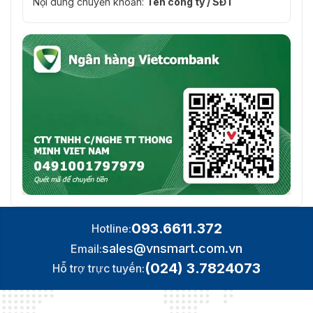
Nội dung chuyển khoản:
Tên công ty / SĐT
093.6611.372
Hotline:
sales@vnsmart.com.vn
Email:
(024) 3.7824073
Hỗ trợ trực tuyến: