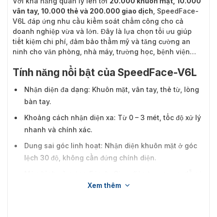
Với khả năng quản lý lên tới
20.000 khuôn mặt, 10.000
vân tay, 10.000 thẻ và 200.000 giao dịch
, SpeedFace-
V6L đáp ứng nhu cầu kiểm soát chấm công cho cả
doanh nghiệp vừa và lớn. Đây là lựa chọn tối ưu giúp
tiết kiệm chi phí, đảm bảo thẩm mỹ và tăng cường an
ninh cho văn phòng, nhà máy, trường học, bệnh viện…
Tính năng nổi bật của SpeedFace-V6L
Nhận diện đa dạng: Khuôn mặt, vân tay, thẻ từ, lòng
bàn tay.
Khoảng cách nhận diện xa: Từ 0 – 3 mét, tốc độ xử lý
nhanh và chính xác.
Dung sai góc linh hoạt: Nhận diện khuôn mặt ở góc
lệch 30 độ, không cần đứng chính diện.
Màn hình cảm ứng 5 inch: Giao diện trực quan, dễ sử
Xem thêm
dụng cho cả nhân viên và quản trị viên.
Bộ nhớ lớn: Lưu trữ 20.000 khuôn mặt, 10.000 vân
tay, 10.000 thẻ và 200.000 bản ghi giao dịch.