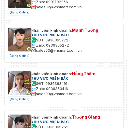
Zalo: 0901792266
sales02@vnsmart.com.vn
(Đang Online)
Mạnh Tường
Nhân viên kinh doanh:
KHU VỰC MIỀN BẮC
SĐT: 0936365272
Zalo: 0936365272
sales03@vnsmart.com.vn
(Đang Online)
Hồng Thắm
Nhân viên kinh doanh:
KHU VỰC MIỀN BẮC
SĐT: 0936363416
Zalo: 0936363416
sales09@vnsmart.com.vn
(Đang Online)
Trường Giang
Nhân viên kinh doanh:
KHU VỰC MIỀN BẮC
SĐT: 0936365262