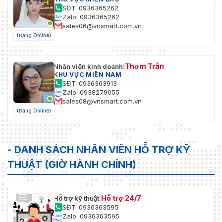
SĐT: 0936365262
Zalo: 0936365262
sales06@vnsmart.com.vn
(Đang Online)
Thơm Trần
Nhân viên kinh doanh:
KHU VỰC MIỀN NAM
SĐT: 0936363913
Zalo: 0938279055
sales08@vnsmart.com.vn
(Đang Online)
- DANH SÁCH NHÂN VIÊN HỖ TRỢ KỸ
THUẬT (GIỜ HÀNH CHÍNH)
Hỗ trợ 24/7
Hỗ trợ kỹ thuật:
SĐT: 0936363595
Zalo: 0936363595