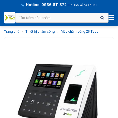
Hotline: 0936.611.372
(8h-18h kể cả T7,CN)
Trang chủ
›
Thiết bị chấm công
›
Máy chấm công ZKTeco