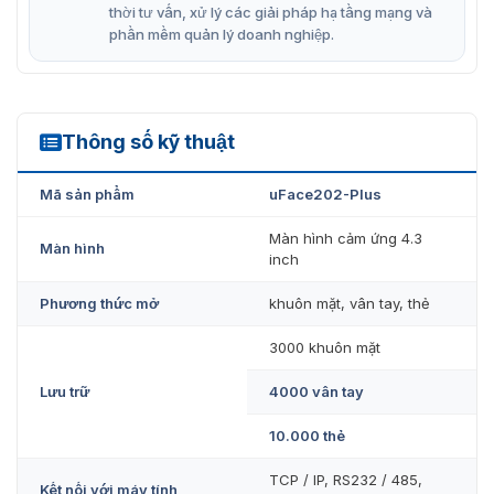
thời tư vấn, xử lý các giải pháp hạ tầng mạng và
Video giới thiệu máy chấm công
phần mềm quản lý doanh nghiệp.
uFace202-Plus
Máy chấm công uFace202 (Plus) được trang bị nền tảng
và thuật toán phần cứng mới nhất của ZKTeco, cung
Thông số kỹ thuật
uFace202-Plus
cấp cho khách hàng giao diện người dùng hoàn toàn
mới và giao diện vận hành thân thiện với người dùng,
Mã sản phẩm
uFace202-Plus
mang lại cho họ trải nghiệm sử dụng mượt mà. Dưới đây
là video chi tiết mà bạn có thể theo dõi để hiểu hơn
Màn hình cảm ứng 4.3
Màn hình
thiết bị này.
inch
Phương thức mở
khuôn mặt, vân tay, thẻ
3000 khuôn mặt
Lưu trữ
4000 vân tay
10.000 thẻ
TCP / IP, RS232 / 485,
Kết nối với máy tính