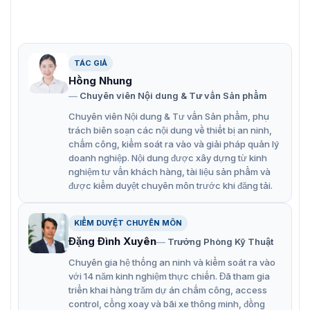
uFace202-Plus có công suất lớn. Độ bảo mật cao.
Dễ dàng lắp đặt tại nhiều môi trường khác nhau, phù
hợp với điều kiện thời tiết tại Việt Nam.
TÁC GIẢ
Tích hợp khả năng bảo vệ an ninh bằng kiểm soát
Hồng Nhung
cửa an toàn.
Chuyên viên Nội dung & Tư vấn Sản phẩm
Chuyên viên Nội dung & Tư vấn Sản phẩm, phụ
trách biên soạn các nội dung về thiết bị an ninh,
chấm công, kiểm soát ra vào và giải pháp quản lý
doanh nghiệp. Nội dung được xây dựng từ kinh
nghiệm tư vấn khách hàng, tài liệu sản phẩm và
được kiểm duyệt chuyên môn trước khi đăng tải.
KIỂM DUYỆT CHUYÊN MÔN
Đặng Đình Xuyên
Trưởng Phòng Kỹ Thuật
Chuyên gia hệ thống an ninh và kiểm soát ra vào
với 14 năm kinh nghiệm thực chiến. Đã tham gia
triển khai hàng trăm dự án chấm công, access
Các tính năng nổi bật của ZKTeco uFace202 Plus
control, cổng xoay và bãi xe thông minh, đồng