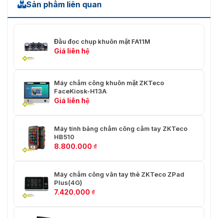
ZKTeco uFace202 nhận diện khuôn mặt <1 giây
Sản phẩm liên quan
>> Tìm hiểu thêm:
Máy chấm công khuôn mặt ZKTeco
UFace302
| Phiên bản cải tiến từ uFace202
Đầu đọc chụp khuôn mặt FA11M
Khi mua máy chấm công khuôn mặt ZKTeco
Giá liên hệ
uFace202(Plus) của
VietnamSmart
các bạn sẽ được
cam kết về chất lượng. Máy nhập trực tiếp từ nhà sản
xuất nên chất lượng vô cùng được an tâm.
Máy chấm
Máy chấm công khuôn mặt ZKTeco
công khuôn mặt
có đầy đủ tem, mác trên khóa cùng
FaceKiosk-H13A
chính sách bảo hành 12 tháng.
Giá liên hệ
Liên hệ với chúng tôi qua thông tin dưới đây để nhận hỗ
trợ nhanh nhất:
Máy tính bảng chấm công cầm tay ZKTeco
HB510
Hotline: 0936.611.372 (8h-18h kể cả T7,CN)
8.800.000
₫
Hỗ trợ kỹ thuật: 093.6363.595
Địa chỉ HN: số 4, ngõ 173 Trung Kính, Yên Hòa, Cầu
Máy chấm công vân tay thẻ ZKTeco ZPad
Plus(4G)
Giấy, Hà Nội
7.420.000
₫
Địa chỉ HCM: 26/2 Đường 702 Hồng Bàng – P1 – Quận
11- TP HCM