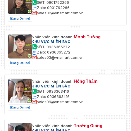
SĐT: 0901792266
Zalo: 0901792266
sales02@vnsmart.com.vn
(Đang Online)
Mạnh Tường
Nhân viên kinh doanh:
KHU VỰC MIỀN BẮC
SĐT: 0936365272
Zalo: 0936365272
sales03@vnsmart.com.vn
(Đang Online)
Hồng Thắm
Nhân viên kinh doanh:
KHU VỰC MIỀN BẮC
SĐT: 0936363416
Zalo: 0936363416
sales09@vnsmart.com.vn
(Đang Online)
Trường Giang
Nhân viên kinh doanh:
KHU VỰC MIỀN BẮC