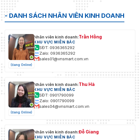
- DANH SÁCH NHÂN VIÊN KINH DOANH
Trần Hồng
Nhân viên kinh doanh:
KHU VỰC MIỀN BẮC
SĐT: 0936365292
Zalo: 0936365292
sales01@vnsmart.com.vn
(Đang Online)
Thu Hà
Nhân viên kinh doanh:
KHU VỰC MIỀN BẮC
SĐT: 0901790099
Zalo: 0901790099
sales04@vnsmart.com.vn
(Đang Online)
Đỗ Giang
Nhân viên kinh doanh:
KHU VỰC MIỀN BẮC