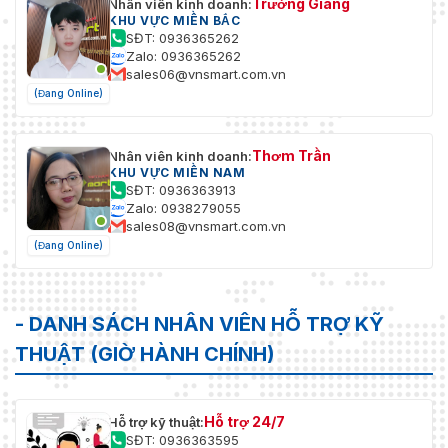
Trường Giang
Nhân viên kinh doanh:
KHU VỰC MIỀN BẮC
SĐT: 0936365262
Zalo: 0936365262
sales06@vnsmart.com.vn
(Đang Online)
Thơm Trần
Nhân viên kinh doanh:
KHU VỰC MIỀN NAM
SĐT: 0936363913
Zalo: 0938279055
sales08@vnsmart.com.vn
(Đang Online)
- DANH SÁCH NHÂN VIÊN HỖ TRỢ KỸ
THUẬT (GIỜ HÀNH CHÍNH)
Hỗ trợ 24/7
Hỗ trợ kỹ thuật:
SĐT: 0936363595