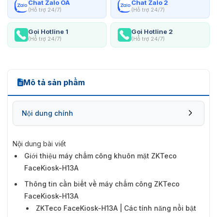
Chat Zalo OA
Chat Zalo 2
(Hỗ trợ 24/7)
(Hỗ trợ 24/7)
Gọi Hotline 1
Gọi Hotline 2
(Hỗ trợ 24/7)
(Hỗ trợ 24/7)
Mô tả sản phẩm
Nội dung chính
Nội dung bài viết
Giới thiệu máy chấm công khuôn mặt ZKTeco
Thông tin cần biết về máy chấm công
FaceKiosk-H13A
ZKTeco FaceKiosk-H13A
Thông tin cần biết về máy chấm công ZKTeco
FaceKiosk-H13A
ZKTeco FaceKiosk-H13A | Các tính năng nổi bật