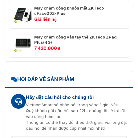
Máy chấm công khuôn mặt ZKTeco
Sơ đồ kết nối của máy chấm công FaceKiosk-H13A
uFace202-Plus
Giá liên hệ
Ưu đãi lớn khi mua máy chấm công
ZKTeco FaceKiosk-H13A tại
Máy chấm công vân tay thẻ ZKTeco ZPad
Plus(4G)
VietNamsmart
7.420.000
₫
Tại VietnamSmart, chúng tôi luôn muốn đem đến cho
quý khách hàng máy chấm công ZKTeco FaceKiosk-
H13A tốt nhất với giá thành hợp lí. Với 10 năm kinh
nghiệm trong lĩnh vực này, VietNamSmart cam kết rằng
HỎI ĐÁP VỀ SẢN PHẨM
mọi
máy chấm công khuôn mặt
được cung cấp bởi công
ty đều là những sản phẩm chính hãng, được nhập khẩu
và bảo hành theo đầy đủ chế độ.
Hãy đặt câu hỏi cho chúng tôi
VietnamSmart sẽ phản hồi trong vòng 1 giờ. Nếu
Bên cạnh đó, chúng tôi còn cung cấp khóa cửa vân tay
Quý khách gửi câu hỏi sau 22h, chúng tôi sẽ trả lời
với đa dạng và mẫu mã để khách hàng có thêm nhiều
vào sáng hôm sau.
lựa chọn. Mua hàng của chúng tôi đều được cam kết
Thông tin có thể thay đổi theo thời gian, vui lòng đặt
như sau:
câu hỏi để nhận được cập nhật mới nhất!
Hàng chính hãng, chất lượng từ những thương hiệu