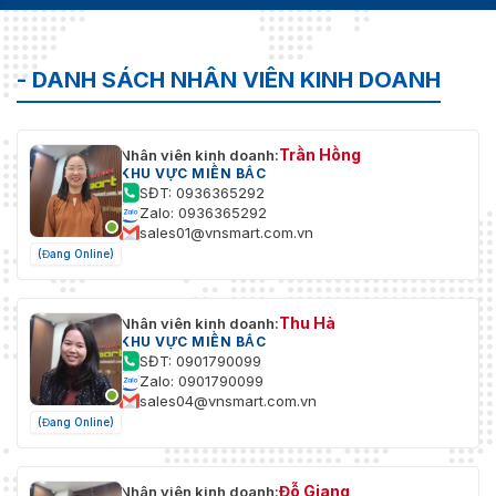
- DANH SÁCH NHÂN VIÊN KINH DOANH
Trần Hồng
Nhân viên kinh doanh:
KHU VỰC MIỀN BẮC
SĐT: 0936365292
Zalo: 0936365292
sales01@vnsmart.com.vn
(Đang Online)
Thu Hà
Nhân viên kinh doanh:
KHU VỰC MIỀN BẮC
SĐT: 0901790099
Zalo: 0901790099
sales04@vnsmart.com.vn
(Đang Online)
Đỗ Giang
Nhân viên kinh doanh: