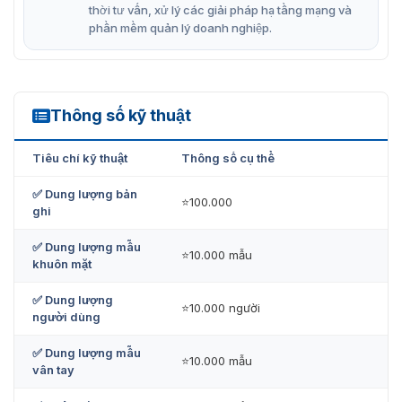
thời tư vấn, xử lý các giải pháp hạ tầng mạng và
dàng hiệu quả.
phần mềm quản lý doanh nghiệp.
Phần mềm cơ sở tiêu chuẩn: Phần mềm cơ sở quản
lý khách truy cập.
Màn hình 13,3 inch cảm ứng.
Thông số kỹ thuật
FaceKiosk-H13A
Hỗ trợ mô-đun Thẻ ID (Tùy chọn: Mô-đun Thẻ IC).
Hỗ trợ mô-đun mã QR (Tùy chọn: dấu vân tay
các
Tiêu chí kỹ thuật
Thông số cụ thể
môđun;
mô-đun nhận dạng cho thẻ ID quốc gia
của
✅ Dung lượng bản
Argentina, Chile và Peru).
⭐100.000
ghi
Hỗ trợ so sánh khuôn mặt 1: 1 và 1: N.
✅ Dung lượng mẫu
⭐10.000 mẫu
Hỗ trợ TCP / IP, USB Host, Wi-Fi
· IP65 (chống thấm
khuôn mặt
nước và chống bụi).
✅ Dung lượng
⭐10.000 người
Trải nghiệm hoạt động tương tác.
người dùng
Hệ điều hành Android.
✅ Dung lượng mẫu
⭐10.000 mẫu
vân tay
Máy chụp nổi tích hợp với
chức năng chống giả mạo.