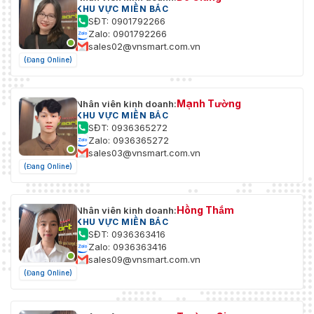
KHU VỰC MIỀN BẮC
SĐT: 0901792266
Zalo: 0901792266
sales02@vnsmart.com.vn
(Đang Online)
Mạnh Tường
Nhân viên kinh doanh:
KHU VỰC MIỀN BẮC
SĐT: 0936365272
Zalo: 0936365272
sales03@vnsmart.com.vn
(Đang Online)
Hồng Thắm
Nhân viên kinh doanh:
KHU VỰC MIỀN BẮC
SĐT: 0936363416
Zalo: 0936363416
sales09@vnsmart.com.vn
(Đang Online)