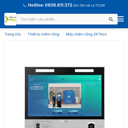
Hotline: 0936.611.372
(8h-18h kể cả T7,CN)
Trang chủ
›
Thiết bị chấm công
›
Máy chấm công ZKTeco