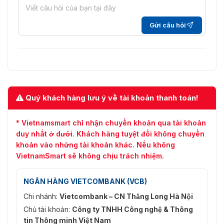
nổi tiếng về công nghệ.
Có mức giá tốt nhất thị trường.
Gửi câu hỏi
Chế độ bảo hành 12 tháng theo quy định
Hỗ trợ lắp đặt và khắc phục lỗi trong quá trình sử
dụng.
Liên hệ ngay với chúng tôi – Nhân viên kinh doanh
Quý khách hàng lưu ý về tài khoản thanh toán!
sẽ hỗ trợ tư vấn và báo giá đến bạn.
* Vietnamsmart chỉ nhận chuyển khoản qua tài khoản
duy nhất ở dưới. Khách hàng tuyệt đối không chuyển
khoản vào những tài khoản khác. Nếu không
VietnamSmart sẽ không chịu trách nhiệm.
NGÂN HÀNG VIETCOMBANK (VCB)
Chi nhánh:
Vietcombank – CN Thăng Long Hà Nội
Chủ tài khoản:
Công ty TNHH Công nghệ & Thông
tin Thông minh Việt Nam