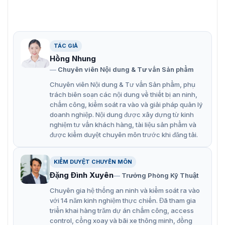
TÁC GIẢ
Hồng Nhung
Chuyên viên Nội dung & Tư vấn Sản phẩm
Chuyên viên Nội dung & Tư vấn Sản phẩm, phụ
trách biên soạn các nội dung về thiết bị an ninh,
chấm công, kiểm soát ra vào và giải pháp quản lý
Giới thiệu máy chấm công khuôn mặt FaceKiosk-H13A
doanh nghiệp. Nội dung được xây dựng từ kinh
nghiệm tư vấn khách hàng, tài liệu sản phẩm và
Thông tin cần biết về máy chấm công
được kiểm duyệt chuyên môn trước khi đăng tải.
ZKTeco FaceKiosk-H13A
KIỂM DUYỆT CHUYÊN MÔN
Đặng Đình Xuyên
ZKTeco FaceKiosk-H13A | Các tính năng nổi bật
Trưởng Phòng Kỹ Thuật
Chuyên gia hệ thống an ninh và kiểm soát ra vào
Máy chấm công ZKTeco FaceKiosk-H13A là thiết bị chấm
với 14 năm kinh nghiệm thực chiến. Đã tham gia
công thông minh được nhà sản xuất tích hợp nhiều tính
triển khai hàng trăm dự án chấm công, access
năng hiện đại bên trong. Thiết bị hỗ trợ cho người quản
control, cổng xoay và bãi xe thông minh, đồng
lý giám sát, tổng hợp công, theo dõi đi muộn về sớm dễ