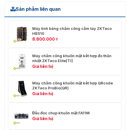
Sản phẩm liên quan
Sơ đồ kết nối của máy chấm công FaceKiosk-H13A
Máy tính bảng chấm công cầm tay ZKTeco
HB510
Kích thước máy chấm công ZKTeco FaceKiosk-
8.800.000
₫
H13A
Máy chấm công khuôn mặt kết hợp đo thân
nhiệt ZKTeco Elite[TI]
Giá liên hệ
Máy chấm công khuôn mặt kết hợp QRcode
ZKTeco ProBio(QR)
Giá liên hệ
Đầu đọc chụp khuôn mặt FA11M
Giá liên hệ