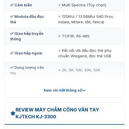
✅ Cảm biến
⭐ Multi Spectra (Tùy chọn)
Nguồn vào: 12V DC 500mA.
✅ Module đầu đọc
⭐ 125Khz / 13.56Mhz (HID Prox,
Chứng chỉ: CE, FCC.
thẻ
Indala, Mifare, EM, Felica)
Tích hợp với các thiết bị kiểm soát an ninh khác như
✅ Giao tiếp truyền
cổng Xoay, các loại khóa thả chốt, khóa điện từ,
⭐ TCP/IP, RS-485
thông
khóa lẫy điện…..
⭐ Kết nối với đầu đọc thẻ phụ
✅ Giao tiếp ngoài
chuẩn Wiegand, đọc thẻ USB
✅ Dung lượng vân
⭐ 2K, 5K, 10K, 30K, 50K
tay
✅ Tỷ lệ FAR / FRR
⭐ 0.00001 / 0.1 (%)
Xem chi tiết thông số
✅ Số lượng bản ghi
⭐ Tối đa 500,000 bản ghi sự kiện
sự kiện
REVIEW MÁY CHẤM CÔNG VÂN TAY
⭐ Tổ hợp
✅ Chế độ hoạt động
KJTECH KJ-3300
Password/Fingerprint/card
KJ-3300 hỗ trợ đọc thẻ 125KHz/ 13.65Mhz