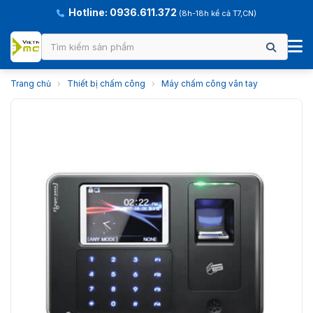
Hotline: 0936.611.372
(8h-18h kể cả T7,CN)
Trang chủ
›
Thiết bị chấm công
›
Máy chấm công vân tay