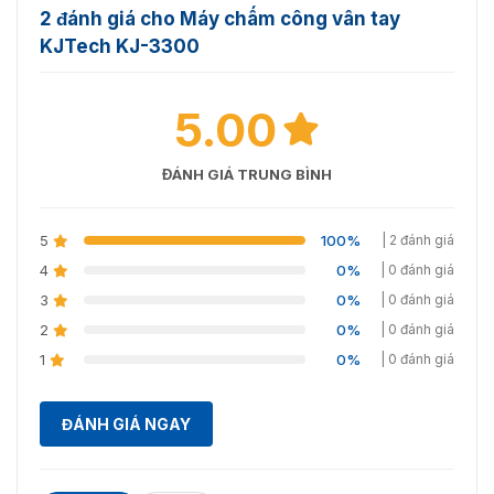
✅ Ngõ vào/ra
⭐ 4 ngõ vào / 2 Ngõ ra
2 đánh giá cho Máy chấm công vân tay
VietnamSmart cung cấp
máy chấm công vân tay
đa
KJTech KJ-3300
✅ Nguồn cung cấp
⭐ 12V DC 500mA
dạng mẫu mã, giá cả hợp lý.
✅ Kích thước
⭐ 115(H) x 165(W) x 49(D)mm
5.00
✅ Chứng chỉ
⭐ CE,FCC
ĐÁNH GIÁ TRUNG BÌNH
VietnamSmart bán máy chấm công vân tay chất lượng
5
100%
| 2 đánh giá
4
0%
| 0 đánh giá
Hình ảnh thực tế model máy chấm
3
0%
| 0 đánh giá
công thẻ từ KJ-3300
2
0%
| 0 đánh giá
Tham khảo thêm một số hình ảnh thực tế của máy chấm
1
0%
| 0 đánh giá
công KJTech KJH-3300 dưới đây để nắm rõ hơn về sản
phẩm này.
ĐÁNH GIÁ NGAY