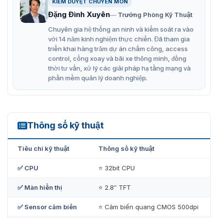
KIỂM DUYỆT CHUYÊN MÔN
Một trong những máy có tốc độ nhận thực nhanh
Đặng Đình Xuyên
nhất thế giới (< 0.3 giây 1:N).
Trưởng Phòng Kỹ Thuật
Chuyên gia hệ thống an ninh và kiểm soát ra vào
CPU: 32 bit.
với 14 năm kinh nghiệm thực chiến. Đã tham gia
Đọc thẻ chuẩn EM (125KHz); Hỗ trợ nhiều chuẩn thẻ
triển khai hàng trăm dự án chấm công, access
control, cổng xoay và bãi xe thông minh, đồng
(Tùy chọn).
thời tư vấn, xử lý các giải pháp hạ tầng mạng và
Màn hình màu TFT 2.8″, bàn phím cảm ứng.
phần mềm quản lý doanh nghiệp.
Chấp nhận nhiều hướng đặt vân tay.
Cảm biến CMOS, độ phân giải 500dpi.
Hỗ trợ cổng USB để Download/Upload dữ liệu.
Thông số kỹ thuật
KJ-3300
Giao tiếp qua cổng TCP/IP; RS-232; RS-485.
Tiêu chí kỹ thuật
Thông số kỹ thuật
Bộ nhớ: 64MB Flash, 32MB SDRAM.
✅ CPU
⭐ 32bit CPU
Chức năng lấy lại dữ liệu.
Có thể lắp đặt trong nhà, ngoài trời dựa trên công
✅ Màn hiển thị
⭐ 2.8″ TFT
nghệ tiêu chuẩn IP65.
✅ Sensor cảm biến
⭐ Cảm biến quang CMOS 500dpi
Kích thước: 115 (Cao) x 165 (Rộng) x 49 (Dày) mm.