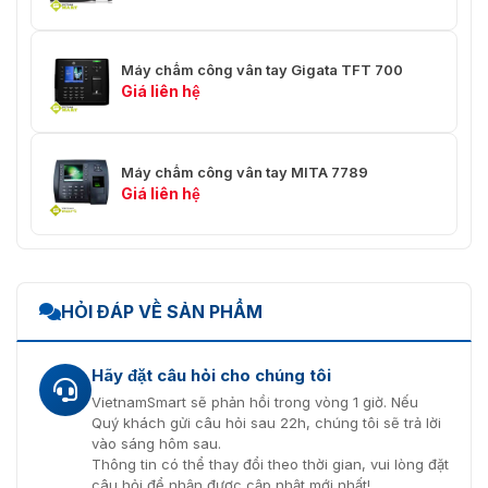
Ưu đãi lớn khi đặt mua KJTech KJ-
Máy chấm công vân tay Gigata TFT 700
3300 tại VietnamSmart
Giá liên hệ
VietnamSmart
là đơn vị với hơn 10 hoạt động trong lĩnh
vực cung cấp sản phẩm
máy chấm công vân tay
KJTech KJ-3300
và các thiết bị an ninh. Chúng tôi luôn
Máy chấm công vân tay MITA 7789
mang đến cho người dùng sản phẩm chính hãng với giá
Giá liên hệ
thành tốt nhất. Cùng với đó là dịch vụ chăm sóc khách
hàng cùng chính sách bảo hãng tuyệt vời.
Liên hệ theo
hotline 0936611372
để có thể sở hữu chiếc
khóa cửa hiện đại này với giá ưu đãi lớn nhất !
HỎI ĐÁP VỀ SẢN PHẨM
Hãy đặt câu hỏi cho chúng tôi
VietnamSmart sẽ phản hồi trong vòng 1 giờ. Nếu
Quý khách gửi câu hỏi sau 22h, chúng tôi sẽ trả lời
vào sáng hôm sau.
Thông tin có thể thay đổi theo thời gian, vui lòng đặt
câu hỏi để nhận được cập nhật mới nhất!