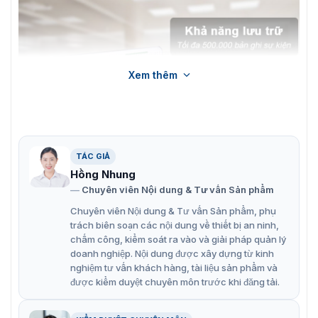
Xem thêm
TÁC GIẢ
Hồng Nhung
Máy chấm công vân tay KJTech KJ-3300 ghi tối đa 500.000 sự
Chuyên viên Nội dung & Tư vấn Sản phẩm
kiện
Chuyên viên Nội dung & Tư vấn Sản phẩm, phụ
trách biên soạn các nội dung về thiết bị an ninh,
Các tính năng nổi bật của model
chấm công, kiểm soát ra vào và giải pháp quản lý
doanh nghiệp. Nội dung được xây dựng từ kinh
KJTech KJ-3300
nghiệm tư vấn khách hàng, tài liệu sản phẩm và
được kiểm duyệt chuyên môn trước khi đăng tải.
KJTech KJ-3300 trang bị nhiều tính năng nổi bật, đảm
bảo chấm công và kiểm soát cửa tốt: