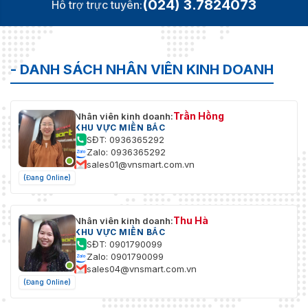
(024) 3.7824073
Hỗ trợ trực tuyến:
- DANH SÁCH NHÂN VIÊN KINH DOANH
Trần Hồng
Nhân viên kinh doanh:
KHU VỰC MIỀN BẮC
SĐT: 0936365292
Zalo: 0936365292
sales01@vnsmart.com.vn
(Đang Online)
Thu Hà
Nhân viên kinh doanh:
KHU VỰC MIỀN BẮC
SĐT: 0901790099
Zalo: 0901790099
sales04@vnsmart.com.vn
(Đang Online)