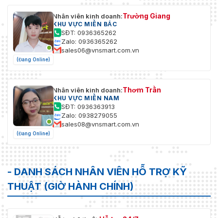
Trường Giang
Nhân viên kinh doanh:
KHU VỰC MIỀN BẮC
SĐT: 0936365262
Zalo: 0936365262
sales06@vnsmart.com.vn
(Đang Online)
Thơm Trần
Nhân viên kinh doanh:
KHU VỰC MIỀN NAM
SĐT: 0936363913
Zalo: 0938279055
sales08@vnsmart.com.vn
(Đang Online)
- DANH SÁCH NHÂN VIÊN HỖ TRỢ KỸ
THUẬT (GIỜ HÀNH CHÍNH)