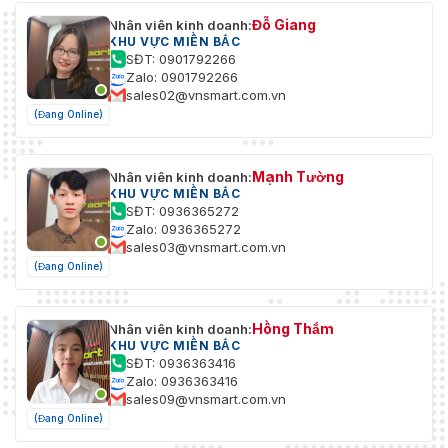
Đỗ Giang
Nhân viên kinh doanh:
KHU VỰC MIỀN BẮC
SĐT: 0901792266
Zalo: 0901792266
sales02@vnsmart.com.vn
(Đang Online)
Mạnh Tường
Nhân viên kinh doanh:
KHU VỰC MIỀN BẮC
SĐT: 0936365272
Zalo: 0936365272
sales03@vnsmart.com.vn
(Đang Online)
Hồng Thắm
Nhân viên kinh doanh:
KHU VỰC MIỀN BẮC
SĐT: 0936363416
Zalo: 0936363416
sales09@vnsmart.com.vn
(Đang Online)