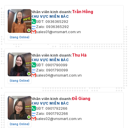
Trần Hồng
Nhân viên kinh doanh:
KHU VỰC MIỀN BẮC
SĐT: 0936365292
Zalo: 0936365292
sales01@vnsmart.com.vn
(Đang Online)
Thu Hà
Nhân viên kinh doanh:
KHU VỰC MIỀN BẮC
SĐT: 0901790099
Zalo: 0901790099
sales04@vnsmart.com.vn
(Đang Online)
Đỗ Giang
Nhân viên kinh doanh:
KHU VỰC MIỀN BẮC
SĐT: 0901792266
Zalo: 0901792266
sales02@vnsmart.com.vn
(Đang Online)