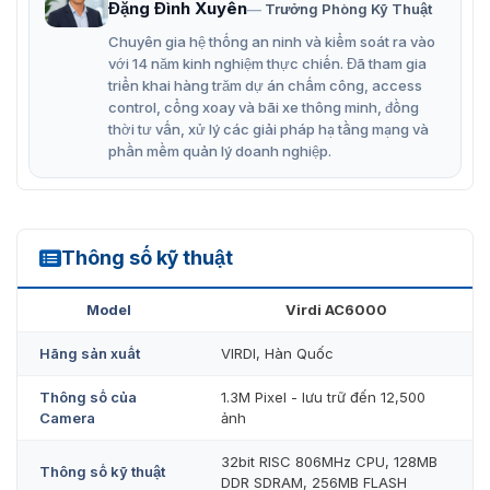
Đặng Đình Xuyên
Trưởng Phòng Kỹ Thuật
đến gần.
Chuyên gia hệ thống an ninh và kiểm soát ra vào
Phần mềm kiểm soát + chấm công chuyên nghiệp hỗ
với 14 năm kinh nghiệm thực chiến. Đã tham gia
triển khai hàng trăm dự án chấm công, access
trợ Tiếng Anh và Tiếng Việt.
control, cổng xoay và bãi xe thông minh, đồng
Hỗ trợ module Wifi (tùy chọn).
thời tư vấn, xử lý các giải pháp hạ tầng mạng và
phần mềm quản lý doanh nghiệp.
Kết nối mạng Ethernet 10/100MbTCP/IP tích hợp sẵn.
Bộ nhớ quản lý đến 100.000 người dùng, có thể mở
rộng lên 200.000 người dùng (512MB FLASH).
Thông số kỹ thuật
Lưu trữ tới 500.000 lượt chấm công khi Off-Line.
AC-6000
Có sẵn cổng kết nối RS232, RS485 với các thiết bị
Model
Virdi AC6000
ngoại vi.
Hãng sản xuất
VIRDI, Hàn Quốc
Kết nối Wiegand 26/34 Output cho hệ thống kiểm
soát ra vào.
Thông số của
1.3M Pixel - lưu trữ đến 12,500
Camera
ảnh
Wiegand Input dùng cho tính năng Anti Pass Back.
Cho phép kết nối đầu đọc vân tay phụ SR-100FP qua
32bit RISC 806MHz CPU, 128MB
Thông số kỹ thuật
DDR SDRAM, 256MB FLASH
RS485.