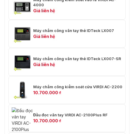
4000
Giá liên hệ
Máy chấm công vân tay thẻ IDTeck LX007
Giá liên hệ
Máy chấm công vân tay thẻ IDTeck LX007-SR
Giá liên hệ
Kết nối máy chấm công Virdi AC-6000 đơn giản
Máy chấm công kiểm soát cửa VIRDI AC-2200
10.700.000
₫
VietnamSmart – địa chỉ mua máy chấm
công AC6000 uy tín
Đầu đọc vân tay VIRDI AC-2100Plus RF
Mua máy chấm công
ở VietnamSmart đảm bảo sự yên
10.700.000
₫
tâm và tin tưởng tuyệt đối về chất lượng về sản phẩm.
Chúng tôi tự hào là đơn vị tiên phong trong lĩnh vực