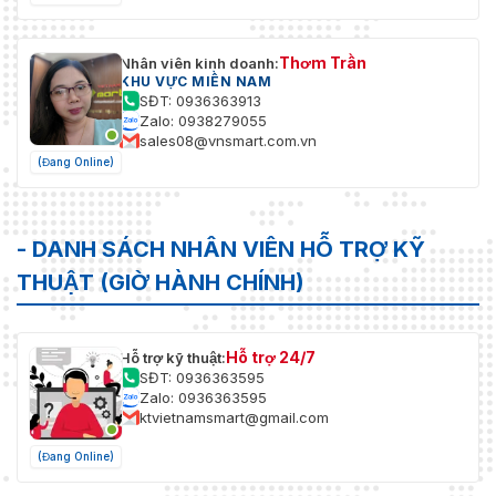
Thơm Trần
Nhân viên kinh doanh:
KHU VỰC MIỀN NAM
SĐT: 0936363913
Zalo: 0938279055
sales08@vnsmart.com.vn
(Đang Online)
- DANH SÁCH NHÂN VIÊN HỖ TRỢ KỸ
THUẬT (GIỜ HÀNH CHÍNH)
Hỗ trợ 24/7
Hỗ trợ kỹ thuật:
SĐT: 0936363595
Zalo: 0936363595
ktvietnamsmart@gmail.com
(Đang Online)