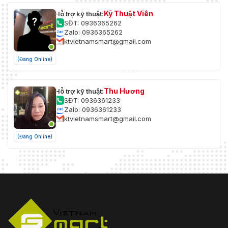
Kỹ Thuật Viên
Hỗ trợ kỹ thuật:
SĐT: 0936365262
Zalo: 0936365262
ktvietnamsmart@gmail.com
(Đang Online)
Thu Hương
Hỗ trợ kỹ thuật:
SĐT: 0936361233
Zalo: 0936361233
ktvietnamsmart@gmail.com
(Đang Online)