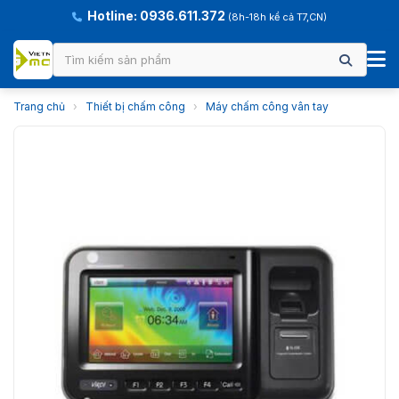
Hotline: 0936.611.372
(8h-18h kể cả T7,CN)
Trang chủ
›
Thiết bị chấm công
›
Máy chấm công vân tay