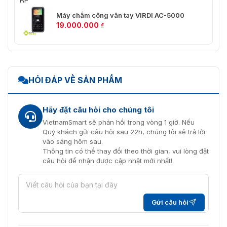
cung cấp các thiết bị an ninh, sản phẩm công nghệ.
Máy chấm công vân tay VIRDI AC-5000
Hãy liên hệ với chúng tôi để nhận tư vấn miễn phí về
19.000.000
₫
máy chấm công VIRDI AC-6000
. VietnamSmart cam kết
cung cấp báo giá nhanh chóng và tư vấn viên của
chúng tôi sẵn sàng hỗ trợ bạn.
Hotline: 0936.611.372 (8h-18h kể cả T7,CN)
HỎI ĐÁP VỀ SẢN PHẨM
Hỗ trợ kỹ thuật: 093.6363.595
Địa chỉ HN: số 4, ngõ 173 Trung Kính, Yên Hòa, Cầu
Hãy đặt câu hỏi cho chúng tôi
Giấy, Hà Nội
VietnamSmart sẽ phản hồi trong vòng 1 giờ. Nếu
Địa chỉ HCM: 26/2 Đường 702 Hồng Bàng – P1 – Quận
Quý khách gửi câu hỏi sau 22h, chúng tôi sẽ trả lời
vào sáng hôm sau.
11- TP HCM
Thông tin có thể thay đổi theo thời gian, vui lòng đặt
câu hỏi để nhận được cập nhật mới nhất!
Gửi câu hỏi