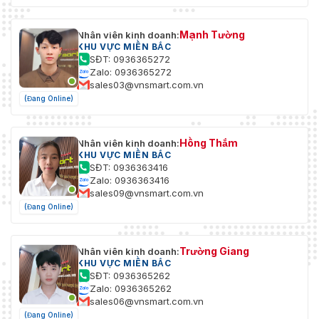
Mạnh Tường
Nhân viên kinh doanh:
KHU VỰC MIỀN BẮC
SĐT: 0936365272
Zalo: 0936365272
sales03@vnsmart.com.vn
(Đang Online)
Hồng Thắm
Nhân viên kinh doanh:
KHU VỰC MIỀN BẮC
SĐT: 0936363416
Zalo: 0936363416
sales09@vnsmart.com.vn
(Đang Online)
Trường Giang
Nhân viên kinh doanh:
KHU VỰC MIỀN BẮC
SĐT: 0936365262
Zalo: 0936365262
sales06@vnsmart.com.vn
(Đang Online)