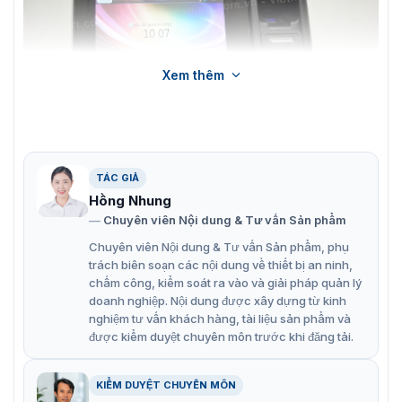
Xem thêm
TÁC GIẢ
Giới thiệu máy chấm công kiểm soát cửa VIRDI AC-6000
Hồng Nhung
Chuyên viên Nội dung & Tư vấn Sản phẩm
Tính năng nổi bật của máy chấm công
Chuyên viên Nội dung & Tư vấn Sản phẩm, phụ
Virdi AC-6000
trách biên soạn các nội dung về thiết bị an ninh,
chấm công, kiểm soát ra vào và giải pháp quản lý
Màn hình Color TFT LCD 4.8″ TouchScreen cảm ứng,
doanh nghiệp. Nội dung được xây dựng từ kinh
nghiệm tư vấn khách hàng, tài liệu sản phẩm và
nắp trượt bảo vệ.
được kiểm duyệt chuyên môn trước khi đăng tải.
Hoạt động độc lập (Stand-alone) hoặc kết nối với PC
(Networking)
KIỂM DUYỆT CHUYÊN MÔN
Tính năng Proximity bật sáng màn hình khi có người