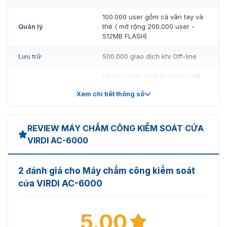
Kết nối với hệ thống Video Door Phone, đầu dò báo
100.000 user gồm cả vân tay và
Quản lý
thẻ ( mở rộng 200.000 user -
cháy.
512MB FLASH)
Cổng USB nhập/xuất dữ liệu thông tin nhân viên
Lưu trữ
500.000 giao dịch khi Off-line
hoặc nâng cấp Firmware.
Công nghệ LFD (Live Finger Detection) và FFD (Fake
Modern Wifi, USB Port dùng để
Hỗ trợ
Import/Export thông tin User,
Finger Detection) ngăn chặn sử dụng vân tay giả.
Xem chi tiết thông số
Event Log, Upgrade Firmware...
REVIEW MÁY CHẤM CÔNG KIỂM SOÁT CỬA
VIRDI AC-6000
2 đánh giá cho Máy chấm công kiểm soát
cửa VIRDI AC-6000
5.00