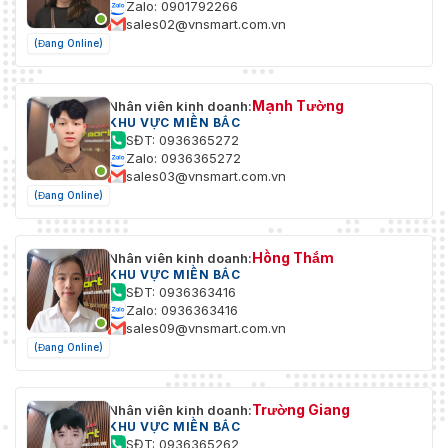
Zalo: 0901792266
sales02@vnsmart.com.vn
(Đang Online)
Mạnh Tường
Nhân viên kinh doanh:
KHU VỰC MIỀN BẮC
SĐT: 0936365272
Zalo: 0936365272
sales03@vnsmart.com.vn
(Đang Online)
Hồng Thắm
Nhân viên kinh doanh:
KHU VỰC MIỀN BẮC
SĐT: 0936363416
Zalo: 0936363416
sales09@vnsmart.com.vn
(Đang Online)
Trường Giang
Nhân viên kinh doanh:
KHU VỰC MIỀN BẮC
SĐT: 0936365262