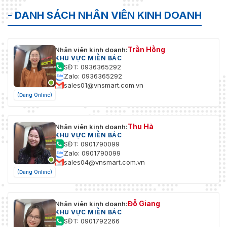
- DANH SÁCH NHÂN VIÊN KINH DOANH
Trần Hồng
Nhân viên kinh doanh:
KHU VỰC MIỀN BẮC
SĐT: 0936365292
Zalo: 0936365292
sales01@vnsmart.com.vn
(Đang Online)
Thu Hà
Nhân viên kinh doanh:
KHU VỰC MIỀN BẮC
SĐT: 0901790099
Zalo: 0901790099
sales04@vnsmart.com.vn
(Đang Online)
Đỗ Giang
Nhân viên kinh doanh:
KHU VỰC MIỀN BẮC
SĐT: 0901792266