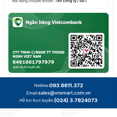
Nội dung chuyển khoản:
Tên công ty / SĐT
thước
Trọng
lượng
1.0 Kg
tổng
Trọng
lượng
0.39 Kg
thực
Phần
ZKBio Time / ZKBio CVAccess
mềm hỗ
Ứng dụng di động: ZKBio Zexus
trợ
Gắn tường (Tương thích với Asian Gang-box /
Lắp đặt
Single Gang-Box)
093.6611.372
Hotline:
Chứng
ISO14001, ISO9001, CE, FCC, RoHS
sales@vnsmart.com.vn
Email:
nhận
(024) 3.7824073
Hỗ trợ trực tuyến: