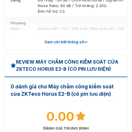
trợ mô-đun thẻ tần số kép (125kHz & 13,56MHz) để đáp
Noise Ratio: 60 dB / Trở kháng: 2.2KΩ
ứng nhiều nhu cầu sử dụng khác nhau.
Đèn hỗ trợ: Có
9. Bảo mật dữ liệu tối ưu
Phương
Hệ thống mã hóa AES-256 giúp bảo vệ thông tin sinh
thức
Khuôn mặt / Thẻ / Mật khẩu (Bàn phím ảo) / Mã
trắc học và dữ liệu cá nhân, đảm bảo an toàn trong quá
xác
QR (Tùy chọn)
trình truyền tải và lưu trữ.
thực
Xem chi tiết thông số
Dung
lượng
Không hỗ trợ
REVIEW MÁY CHẤM CÔNG KIỂM SOÁT CỬA
mẫu
vân tay
ZKTECO HORUS E2-B (CÓ PIN LƯU ĐIỆN)
Dung
lượng
0 đánh giá cho Máy chấm công kiểm soát
mẫu
20.000 (1:N)
cửa ZKTeco Horus E2-B (có pin lưu điện)
khuôn
mặt
0.00
Dung
lượng
50.000 (1:N)
thẻ
ĐÁNH GIÁ TRUNG BÌNH