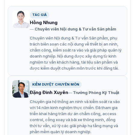
Các đặc điểm nổi bật của thiết bị kiểm
TÁC GIẢ
soát cửa Horus E2-B
Hồng Nhung
1. Linh hoạt trong sử dụng di động
Chuyên viên Nội dung & Tư vấn Sản phẩm
Thiết bị đi kèm pin lithium 2.000mAh có thể tháo rời,
Chuyên viên Nội dung & Tư vấn Sản phẩm, phụ
giúp đảm bảo hoạt động liên tục, đặc biệt phù hợp cho
trách biên soạn các nội dung về thiết bị an ninh,
các ứng dụng di động và triển khai tại các địa điểm từ
chấm công, kiểm soát ra vào và giải pháp quản lý
xa.
doanh nghiệp. Nội dung được xây dựng từ kinh
nghiệm tư vấn khách hàng, tài liệu sản phẩm và
2. Đa dạng phương thức kết nối
được kiểm duyệt chuyên môn trước khi đăng tải.
Horus E2-B hỗ trợ kết nối LTE, Wi-Fi và TCP/IP, mang lại
khả năng tích hợp linh hoạt, đáp ứng nhiều yêu cầu
KIỂM DUYỆT CHUYÊN MÔN
triển khai khác nhau.
Đặng Đình Xuyên
Trưởng Phòng Kỹ Thuật
3. Công nghệ xác thực tiên tiến
Chuyên gia hệ thống an ninh và kiểm soát ra vào
Thiết bị hỗ trợ nhận diện khuôn mặt, thẻ RFID và nhập
với 14 năm kinh nghiệm thực chiến. Đã tham gia
mã PIN, đảm bảo khả năng bảo mật cao và phù hợp với
triển khai hàng trăm dự án chấm công, access
nhiều môi trường sử dụng.
control, cổng xoay và bãi xe thông minh, đồng
thời tư vấn, xử lý các giải pháp hạ tầng mạng và
4. Kết nối không dây tiện lợi
phần mềm quản lý doanh nghiệp.