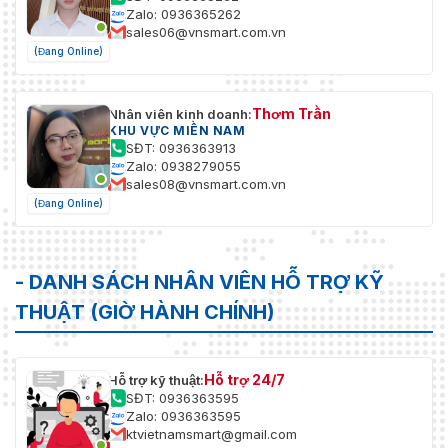
Zalo: 0936365262
sales06@vnsmart.com.vn
(Đang Online)
Thơm Trần
Nhân viên kinh doanh:
KHU VỰC MIỀN NAM
SĐT: 0936363913
Zalo: 0938279055
sales08@vnsmart.com.vn
(Đang Online)
- DANH SÁCH NHÂN VIÊN HỖ TRỢ KỸ
THUẬT (GIỜ HÀNH CHÍNH)
Hỗ trợ 24/7
Hỗ trợ kỹ thuật:
SĐT: 0936363595
Zalo: 0936363595
ktvietnamsmart@gmail.com