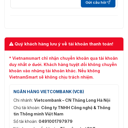
Gửi câu hỏi
Switch, Bàn phím T9 (Nhập liệu)
Giao
diện
RS485 (Đầu đọc thẻ RS485 / Đầu đọc sinh trắc
kiểm
học)
soát
truy cập
Quý khách hàng lưu ý về tài khoản thanh toán!
Nguồn
DC 12V 3A (Pin dự phòng)
điện
* Vietnamsmart chỉ nhận chuyển khoản qua tài khoản
Pin dự
duy nhất ở dưới. Khách hàng tuyệt đối không chuyển
2000mAh (Pin Lithium)
phòng
khoản vào những tài khoản khác. Nếu không
VietnamSmart sẽ không chịu trách nhiệm.
Nhiệt độ
hoạt
-10°C đến 45°C
NGÂN HÀNG VIETCOMBANK (VCB)
động
Chi nhánh:
Vietcombank – CN Thăng Long Hà Nội
Độ ẩm
Chủ tài khoản:
Công ty TNHH Công nghệ & Thông
hoạt
0% đến 80% RH (Không ngưng tụ)
tin Thông minh Việt Nam
động
Số tài khoản:
0491001797979
Kích
171.5mm * 82mm * 19.5mm (Dài * Rộng * Cao)