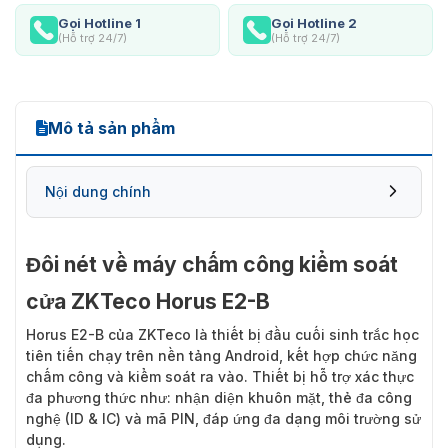
Gọi Hotline 1
Gọi Hotline 2
(Hỗ trợ 24/7)
(Hỗ trợ 24/7)
Mô tả sản phẩm
Nội dung chính
Đôi nét về máy chấm công kiểm soát
cửa ZKTeco Horus E2-B
Horus E2-B
của ZKTeco là thiết bị đầu cuối sinh trắc học
tiên tiến chạy trên nền tảng Android, kết hợp chức năng
chấm công và kiểm soát ra vào. Thiết bị hỗ trợ xác thực
đa phương thức như: nhận diện khuôn mặt, thẻ đa công
nghệ (ID & IC) và mã PIN, đáp ứng đa dạng môi trường sử
dụng.