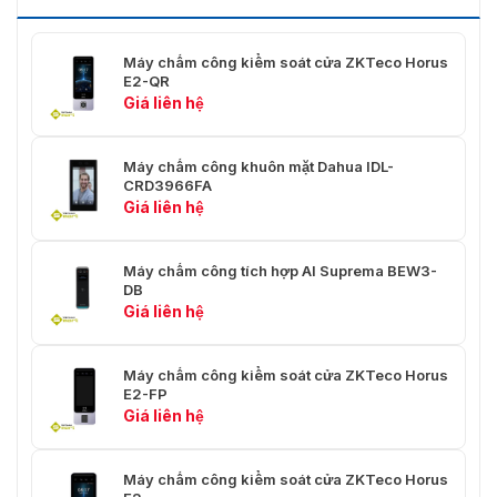
nhận
diện
30 cm đến 100 cm (Xác thực khuôn mặt)
sinh
Máy chấm công kiểm soát cửa ZKTeco Horus
trắc học
E2-QR
không
Giá liên hệ
tiếp xúc
Tỷ lệ
Máy chấm công khuôn mặt Dahua IDL-
CRD3966FA
chấp
≤ 0.01% (Xác thực khuôn mặt bằng ánh sáng khả
Giá liên hệ
nhận
kiến)
sai
(FAR)
Máy chấm công tích hợp AI Suprema BEW3-
DB
Tỷ lệ từ
≤ 0.02% (Xác thực khuôn mặt bằng ánh sáng khả
Giá liên hệ
chối sai
kiến)
(FRR)
Máy chấm công kiểm soát cửa ZKTeco Horus
Thuật
E2-FP
toán
ZKFace VX5622
Giá liên hệ
sinh
trắc học
Máy chấm công kiểm soát cửa ZKTeco Horus
Loại thẻ
ID Card @ 125 kHz & IC Card @ 13.56 MHz (Mặc