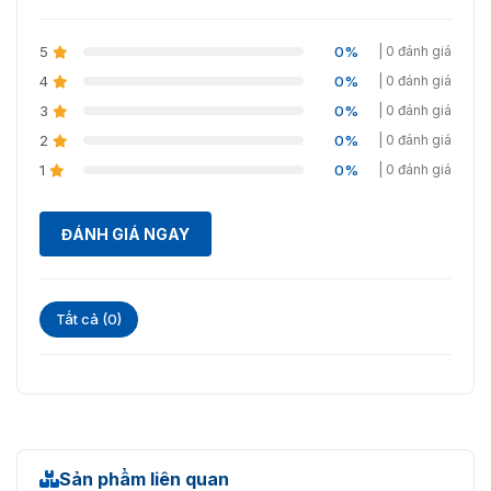
Dung
lượng
50.000
5
0%
| 0 đánh giá
người
4
0%
| 0 đánh giá
dùng
3
0%
| 0 đánh giá
Dung
2
0%
| 0 đánh giá
lượng
200.000
giao
1
0%
| 0 đánh giá
dịch
Độ dài
ĐÁNH GIÁ NGAY
mật
8 ký tự
khẩu tối
đa
Tất cả (0)
Tốc độ
xác
thực
Dưới 1 giây (Xác thực khuôn mặt)
sinh
trắc học
Khoảng
Sản phẩm liên quan
cách