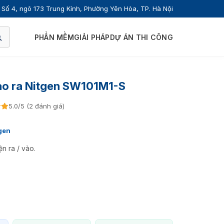
Số 4, ngõ 173 Trung Kính, Phường Yên Hòa, TP. Hà Nội
PHẦN MỀM
GIẢI PHÁP
DỰ ÁN THI CÔNG
ào ra Nitgen SW101M1-S
5.0/5 (2 đánh giá)
gen
n ra / vào.