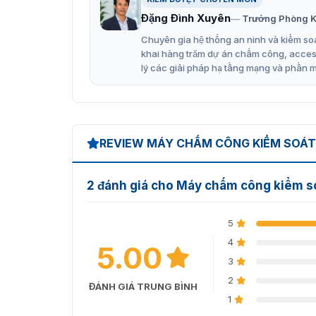
Các tính năng vượt trội của model
SW101M1
Đặng Đình Xuyên
Trưởng Phòng K
cho các công ty, doanh nghiệp có thể kể đến 
Chuyên gia hệ thống an ninh và kiểm soá
Kết nối máy tính qua cổng mạng LAN TCP
khai hàng trăm dự án chấm công, access 
cửa.
lý các giải pháp hạ tầng mạng và phần 
CPU 32-bit / 200MHz , 8MB DRAM + 8MB F
Màn hình hiển thị LCD 122×32, bàn phím 
Tốc độ nhận diện vân tay nhanh ~ 1s
REVIEW MÁY CHẤM CÔNG KIỂM SOÁT 
Quản lý đến 2,000 mẫu Vân Tay và bộ nhớ v
Relay điều khiển được các loại khóa điện.
2 đánh giá cho Máy chấm công kiểm s
Nhiệt độ -20~60 độ C / Độ ẩm hoạt động: 
5
Công nghệ chống thấm nước chuẩn IP65.
4
5.00
Chứng nhận tiêu chuẩn quốc tế : CE, FCC.
3
2
ĐÁNH GIÁ TRUNG BÌNH
1