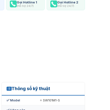
Gọi Hotline 1
Gọi Hotline 2
(Hỗ trợ 24/7)
(Hỗ trợ 24/7)
Thông số kỹ thuật
SW101M1-S
✅ Model
⭐ SW101M1-S