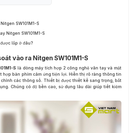
a Nitgen SW101M1-S
tay Nitgen SW101M1-S
được lắp ở đâu?
oát vào ra Nitgen SW101M1-S
101M1-S
là dòng máy tích hợp 2 công nghệ vân tay và mật
 hợp bàn phím cảm ứng tiện lợi. Hiển thị rõ ràng thông tin
hỉnh các thông số. Thiết bị được thiết kế sang trọng, bắt
dụng. Chúng có độ bền cao, sử dụng lâu dài giúp tiết kiệm