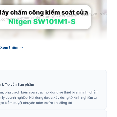
Xem thêm
g & Tư vấn Sản phẩm
, phụ trách biên soạn các nội dung về thiết bị an ninh, chấm
n lý doanh nghiệp. Nội dung được xây dựng từ kinh nghiệm tư
g Ronald Jack Nitgen SW101M1-S
ợc kiểm duyệt chuyên môn trước khi đăng tải.
công vân tay Nitgen SW101M1-S