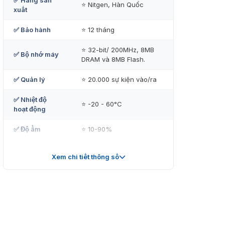
✅ Hãng sản
⭐ Nitgen, Hàn Quốc
xuất
✅ Bảo hành
⭐ 12 tháng
⭐ 32-bit/ 200MHz, 8MB
✅ Bộ nhớ máy
DRAM và 8MB Flash.
✅ Quản lý
⭐ 20.000 sự kiện vào/ra
✅ Nhiệt độ
⭐ -20 - 60°C
hoạt động
✅ Độ ẩm
⭐ 10-90%
⭐ Rộng 77 x Cao 180 x
✅ Kích thước
Xem chi tiết thông số
Dày 50 mm.