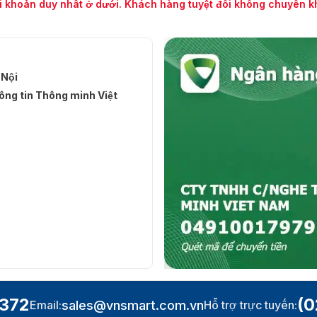
i khoản duy nhất ở dưới. Khách hàng tuyệt đối không chuyển 
 Nội
ng tin Thông minh Việt
.372
(0
sales@vnsmart.com.vn
Email:
Hỗ trợ trực tuyến: