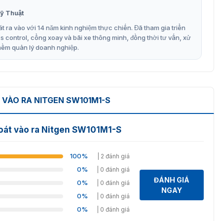
-S
của thương hiệu Nitgen giúp nó được ứng dụng nhiều
ỹ Thuật
như:
t ra vào với 14 năm kinh nghiệm thực chiến. Đã tham gia triển
/IP, Wiegand Out (24/32bit) để chấm công và kiểm soát
control, cổng xoay và bãi xe thông minh, đồng thời tư vấn, xử
mềm quản lý doanh nghiệp.
lash.
cảm ứng, vân tay bằng quang học 500 DPI
VÀO RA NITGEN SW101M1-S
ới: 20,000 sự kiện ra / vào.
oát vào ra Nitgen SW101M1-S
10~90%.
100%
| 2 đánh giá
0%
| 0 đánh giá
ĐÁNH GIÁ
0%
| 0 đánh giá
NGAY
0%
| 0 đánh giá
0%
| 0 đánh giá