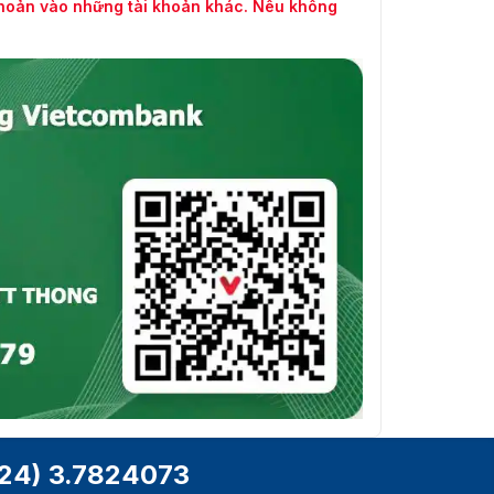
khoản vào những tài khoản khác. Nếu không
24) 3.7824073