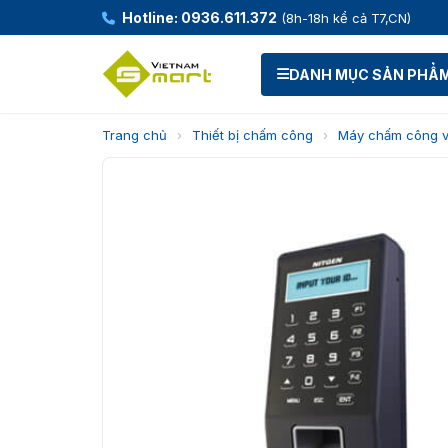
Hotline: 0936.611.372
(8h-18h kể cả T7,CN)
DANH MỤC SẢN PHẨ
Trang chủ
›
Thiết bị chấm công
›
Máy chấm công v