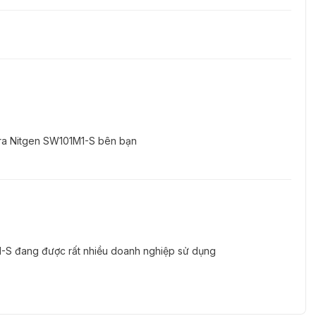
o ra Nitgen SW101M1-S bên bạn
-S đang được rất nhiều doanh nghiệp sử dụng
ay SW101M1-S quản lý 2000 vân tay