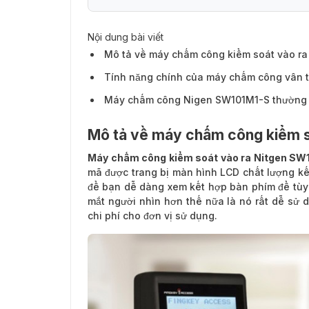
Nội dung bài viết
Mô tả về máy chấm công kiểm soát vào r
Tính năng chính của máy chấm công vân 
Máy chấm công Nigen SW101M1-S thường 
Mô tả về máy chấm công kiểm s
Máy chấm công kiểm soát vào ra Nitgen SW
mã được trang bị màn hình LCD chất lượng kết
để bạn dễ dàng xem kết hợp bàn phím để tùy c
mắt người nhìn hơn thế nữa là nó rất dễ sử 
chi phí cho đơn vị sử dụng.