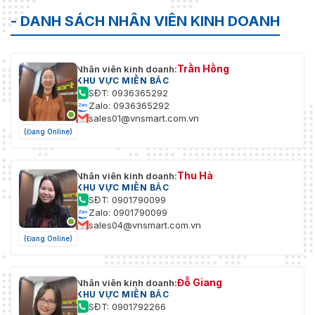
- DANH SÁCH NHÂN VIÊN KINH DOANH
Trần Hồng
Nhân viên kinh doanh:
KHU VỰC MIỀN BẮC
SĐT: 0936365292
Zalo: 0936365292
sales01@vnsmart.com.vn
(Đang Online)
Thu Hà
Nhân viên kinh doanh:
KHU VỰC MIỀN BẮC
SĐT: 0901790099
Zalo: 0901790099
sales04@vnsmart.com.vn
(Đang Online)
Đỗ Giang
Nhân viên kinh doanh:
KHU VỰC MIỀN BẮC
SĐT: 0901792266