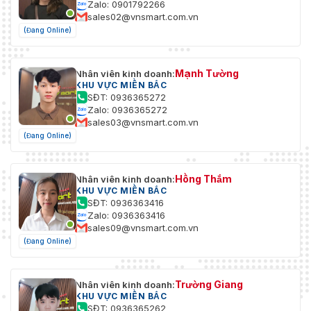
Zalo: 0901792266
sales02@vnsmart.com.vn
(Đang Online)
Mạnh Tường
Nhân viên kinh doanh:
KHU VỰC MIỀN BẮC
SĐT: 0936365272
Zalo: 0936365272
sales03@vnsmart.com.vn
(Đang Online)
Hồng Thắm
Nhân viên kinh doanh:
KHU VỰC MIỀN BẮC
SĐT: 0936363416
Zalo: 0936363416
sales09@vnsmart.com.vn
(Đang Online)
Trường Giang
Nhân viên kinh doanh:
KHU VỰC MIỀN BẮC
SĐT: 0936365262