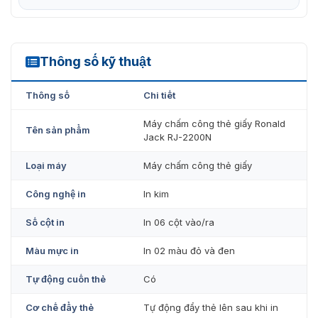
Thông số kỹ thuật
RJ2200A
Máy chấm công bằng thẻ giấy Ronald Jack RJ2200A
Thông số
Chi tiết
Ronald Jack RJ-2200A
là dòng máy chấm công thẻ
giấy chất lượng cao, nổi bật với khả năng in nhanh,
Máy chấm công thẻ giấy Ronald
chính xác. Với thiết kế bền bỉ phù hợp cho doanh nghiệp
Tên sản phẩm
Jack RJ-2200N
đang cần một giải pháp chấm công hiệu quả. Nếu bạn
đang tìm kiếm một máy chấm công thẻ giấy bền bỉ, thì
Loại máy
Máy chấm công thẻ giấy
Ronald Jack RJ2200A
chắc chắn là giải pháp đáng cân
nhắc.
Công nghệ in
In kim
Số cột in
In 06 cột vào/ra
Màu mực in
In 02 màu đỏ và đen
Tự động cuốn thẻ
Có
Cơ chế đẩy thẻ
Tự động đẩy thẻ lên sau khi in