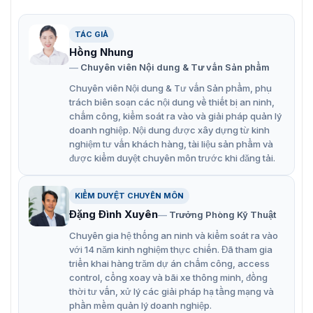
lưu dữ liệu lên đến 8 năm
Cài đặt tới 48 chương trình làm việc khác nhau. Phù
TÁC GIẢ
hợp cho doanh nghiệp nhiều ca, nhiều bộ phận
Hồng Nhung
Chuyên viên Nội dung & Tư vấn Sản phẩm
Chuông báo giờ và kết nối chuông ngoài giúp quản
Chuyên viên Nội dung & Tư vấn Sản phẩm, phụ
lý giờ vào ca, tan ca
trách biên soạn các nội dung về thiết bị an ninh,
Thiết kế vỏ máy chắc chắn có ổ khóa bảo vệ an toàn
chấm công, kiểm soát ra vào và giải pháp quản lý
doanh nghiệp. Nội dung được xây dựng từ kinh
nâng cao độ bền cho thiết bị
nghiệm tư vấn khách hàng, tài liệu sản phẩm và
Trang bị màn hình LCD trực quan với mặt đồng hồ
được kiểm duyệt chuyên môn trước khi đăng tải.
kim truyền thống dễ dàng theo dõi thời gian hiện tại
KIỂM DUYỆT CHUYÊN MÔN
Đặng Đình Xuyên
Trưởng Phòng Kỹ Thuật
Chuyên gia hệ thống an ninh và kiểm soát ra vào
với 14 năm kinh nghiệm thực chiến. Đã tham gia
triển khai hàng trăm dự án chấm công, access
control, cổng xoay và bãi xe thông minh, đồng
thời tư vấn, xử lý các giải pháp hạ tầng mạng và
phần mềm quản lý doanh nghiệp.