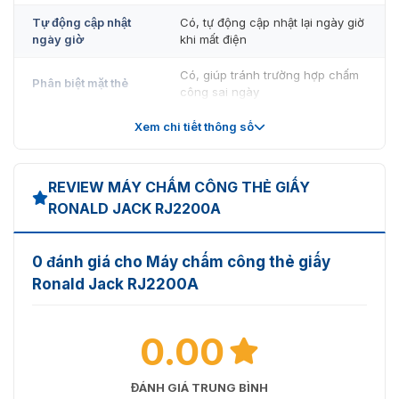
Tự động cập nhật
Có, tự động cập nhật lại ngày giờ
ngày giờ
khi mất điện
Có, giúp tránh trường hợp chấm
Phân biệt mặt thẻ
công sai ngày
Xem chi tiết thông số
Tự động đổi màu
Có, đổi màu khi đi trễ hoặc về
mực
sớm
Dung lượng quản
REVIEW MÁY CHẤM CÔNG THẺ GIẤY
250 nhân viên
lý
RONALD JACK RJ2200A
Nguồn lưu trữ dự
Pin sạc dự phòng khi mất điện
phòng
0 đánh giá cho Máy chấm công thẻ giấy
Ronald Jack RJ2200A
Màn hình hiển thị
Màn hình LCD lớn
Có hỗ trợ cài đặt chuông nhạc
Chuông báo giờ
0.00
báo giờ
Kết nối chuông
Có
ĐÁNH GIÁ TRUNG BÌNH
ngoài