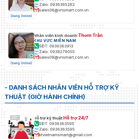
Zalo: 0936365262
sales06@vnsmart.com.vn
(Đang Online)
Thơm Trần
Nhân viên kinh doanh:
KHU VỰC MIỀN NAM
SĐT: 0936363913
Zalo: 0938279055
sales08@vnsmart.com.vn
(Đang Online)
- DANH SÁCH NHÂN VIÊN HỖ TRỢ KỸ
THUẬT (GIỜ HÀNH CHÍNH)
Hỗ trợ 24/7
Hỗ trợ kỹ thuật:
SĐT: 0936363595
Zalo: 0936363595
ktvietnamsmart@gmail.com