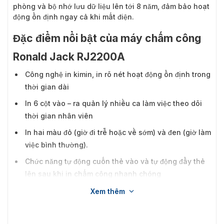
phòng và bộ nhớ lưu dữ liệu lên tới 8 năm, đảm bảo hoạt
động ổn định ngay cả khi mất điện.
Đặc điểm nổi bật của máy chấm công
Ronald Jack RJ2200A
Công nghệ in kimin, in rõ nét hoạt động ổn định trong
thời gian dài
In 6 cột vào – ra quản lý nhiều ca làm việc theo dõi
thời gian nhân viên
In hai màu đỏ (giờ đi trễ hoặc về sớm) và đen (giờ làm
việc bình thường).
Chức năng tự động cuốn thẻ vào và tự động đẩy thẻ
lên sau khi in chấm công nhanh chóng
Tự động nhận diện mặt thẻ khi in tránh chấm công
Xem thêm
sai cột, in sai ngày
Máy tích hợp pin sạc dự phòng khi cúp điện. Bộ nhớ