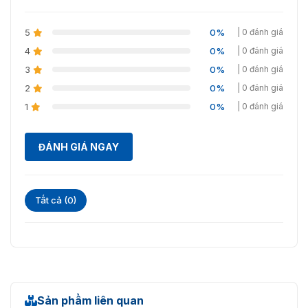
Kiểu dáng đẹp, sang trọng, thiết
Thiết kế
5
0%
| 0 đánh giá
kế nhỏ gọn
4
0%
| 0 đánh giá
Trọng lượng
2.7 kg
3
0%
| 0 đánh giá
2
0%
| 0 đánh giá
Văn phòng, nhà xưởng, cơ quan,
Môi trường sử
công ty, khách sạn, ngân hàng,
1
0%
| 0 đánh giá
dụng
trường học
ĐÁNH GIÁ NGAY
Tất cả (0)
Sản phẩm liên quan