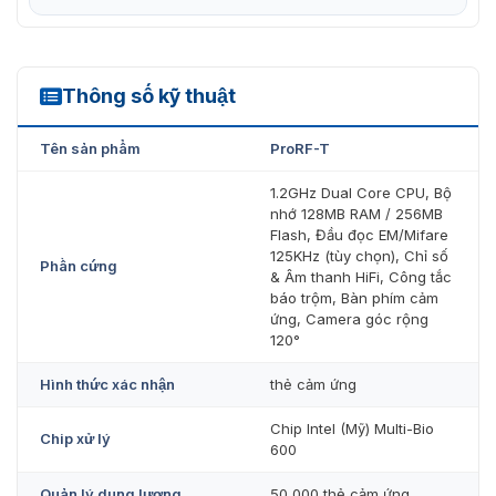
các thiết bị khác.
Hệ thống hỗ trợ các đầu ra báo động, cảm biến cửa,
nút thoát và relay khóa, tăng cường bảo mật và kiểm
Thông số kỹ thuật
ProRF-T
soát ra vào.
Tên sản phẩm
ProRF-T
Camera góc rộng 120° nhận diện khuôn mặt và giám
sát sự kiện hiệu quả.
1.2GHz Dual Core CPU, Bộ
nhớ 128MB RAM / 256MB
Tương Thích ZKBioSecurity quản lý hệ thống kiểm
Flash, Đầu đọc EM/Mifare
soát truy cập từ xa.
125KHz (tùy chọn), Chỉ số
Phần cứng
& Âm thanh HiFi, Công tắc
Dòng điện tiêu thụ thấp (<500mA), tiết kiệm năng
báo trộm, Bàn phím cảm
lượng và bảo vệ thiết bị.
ứng, Camera góc rộng
120°
Hình thức xác nhận
thẻ cảm ứng
Chip Intel (Mỹ) Multi-Bio
Chip xử lý
600
Quản lý dung lượng
50 000 thẻ cảm ứng