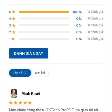
Nhiệt độ hoạt động
-10 °C – 50 °C
5
100%
| 2 đánh giá
Kích thước
195.5 × 87 × 35 mm
4
0%
| 0 đánh giá
3
0%
| 0 đánh giá
2
0%
| 0 đánh giá
1
0%
| 0 đánh giá
ĐÁNH GIÁ NGAY
Tất cả (2)
5★ (2)
Minh Khuê
Máy chấm công thẻ từ ZKTeco ProRF-T đa giúp tôi rất