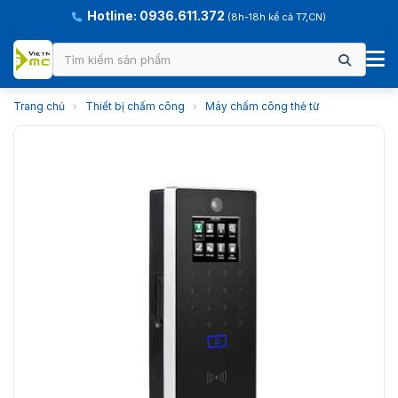
Hotline: 0936.611.372
(8h-18h kể cả T7,CN)
Trang chủ
›
Thiết bị chấm công
›
Máy chấm công thẻ từ