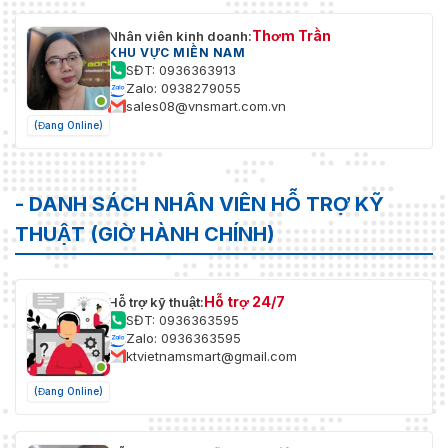
Thơm Trần
Nhân viên kinh doanh:
KHU VỰC MIỀN NAM
SĐT: 0936363913
Zalo: 0938279055
sales08@vnsmart.com.vn
(Đang Online)
- DANH SÁCH NHÂN VIÊN HỖ TRỢ KỸ
THUẬT (GIỜ HÀNH CHÍNH)
Hỗ trợ 24/7
Hỗ trợ kỹ thuật:
SĐT: 0936363595
Zalo: 0936363595
ktvietnamsmart@gmail.com
(Đang Online)