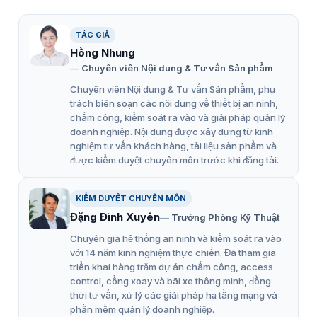
TÁC GIẢ
Hồng Nhung
Thiết bị kiểm soát ra vào độc lập ZKTeco ProRF-T
Chuyên viên Nội dung & Tư vấn Sản phẩm
Chuyên viên Nội dung & Tư vấn Sản phẩm, phụ
Tính năng nổi bật máy chấm công thẻ
trách biên soạn các nội dung về thiết bị an ninh,
chấm công, kiểm soát ra vào và giải pháp quản lý
từ ZKTeco ProRF-T
doanh nghiệp. Nội dung được xây dựng từ kinh
nghiệm tư vấn khách hàng, tài liệu sản phẩm và
ZKTeco ProRF T mang đến những tính năng công nghệ
được kiểm duyệt chuyên môn trước khi đăng tải.
hiện đại, đáp ứng nhiều yêu cầu của doanh nghiệp.
Chính vì vậy, sản phẩm được rất nhiều đơn vị lựa chọn
để sử dụng và nhận được nhiều phản hồi tích cực từ
KIỂM DUYỆT CHUYÊN MÔN
khách hàng bởi các ưu điểm như:
Đặng Đình Xuyên
Trưởng Phòng Kỹ Thuật
Hỗ trợ 50.000 thẻ, 100.000 giao dịch, 3.000 ảnh
Chuyên gia hệ thống an ninh và kiểm soát ra vào
người dùng, và 7.000 ảnh sự kiện.
với 14 năm kinh nghiệm thực chiến. Đã tham gia
triển khai hàng trăm dự án chấm công, access
Màn Hình TFT-LCD 2.4 inch hiển thị rõ ràng, dễ dàng
control, cổng xoay và bãi xe thông minh, đồng
sử dụng.
thời tư vấn, xử lý các giải pháp hạ tầng mạng và
phần mềm quản lý doanh nghiệp.
Tương Thích Wiegand và USB kết nối dễ dàng với