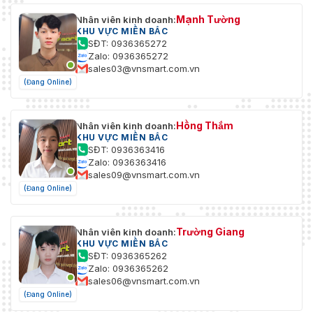
Mạnh Tường
Nhân viên kinh doanh:
KHU VỰC MIỀN BẮC
SĐT: 0936365272
Zalo: 0936365272
sales03@vnsmart.com.vn
(Đang Online)
Hồng Thắm
Nhân viên kinh doanh:
KHU VỰC MIỀN BẮC
SĐT: 0936363416
Zalo: 0936363416
sales09@vnsmart.com.vn
(Đang Online)
Trường Giang
Nhân viên kinh doanh:
KHU VỰC MIỀN BẮC
SĐT: 0936365262
Zalo: 0936365262
sales06@vnsmart.com.vn
(Đang Online)