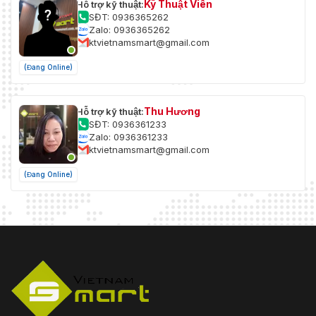
Kỹ Thuật Viên
Hỗ trợ kỹ thuật:
SĐT: 0936365262
Zalo: 0936365262
ktvietnamsmart@gmail.com
(Đang Online)
Thu Hương
Hỗ trợ kỹ thuật:
SĐT: 0936361233
Zalo: 0936361233
ktvietnamsmart@gmail.com
(Đang Online)