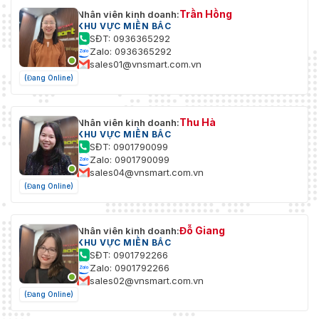
Trần Hồng
Nhân viên kinh doanh:
KHU VỰC MIỀN BẮC
SĐT: 0936365292
Zalo: 0936365292
sales01@vnsmart.com.vn
(Đang Online)
Thu Hà
Nhân viên kinh doanh:
KHU VỰC MIỀN BẮC
SĐT: 0901790099
Zalo: 0901790099
sales04@vnsmart.com.vn
(Đang Online)
Đỗ Giang
Nhân viên kinh doanh:
KHU VỰC MIỀN BẮC
SĐT: 0901792266
Zalo: 0901792266
sales02@vnsmart.com.vn
(Đang Online)