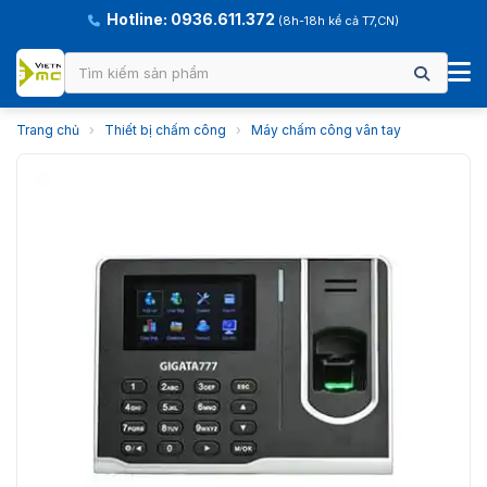
Hotline: 0936.611.372
(8h-18h kể cả T7,CN)
Trang chủ
›
Thiết bị chấm công
›
Máy chấm công vân tay