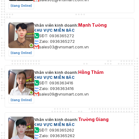
(Đang Online)
Mạnh Tường
Nhân viên kinh doanh:
KHU VỰC MIỀN BẮC
SĐT: 0936365272
Zalo: 0936365272
sales03@vnsmart.com.vn
(Đang Online)
Hồng Thắm
Nhân viên kinh doanh:
KHU VỰC MIỀN BẮC
SĐT: 0936363416
Zalo: 0936363416
sales09@vnsmart.com.vn
(Đang Online)
Trường Giang
Nhân viên kinh doanh:
KHU VỰC MIỀN BẮC
SĐT: 0936365262
Zalo: 0936365262