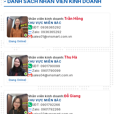
- DANH SÁCH NHÂN VIÊN KINH DOANH
Trần Hồng
Nhân viên kinh doanh:
KHU VỰC MIỀN BẮC
SĐT: 0936365292
Zalo: 0936365292
sales01@vnsmart.com.vn
(Đang Online)
Thu Hà
Nhân viên kinh doanh:
KHU VỰC MIỀN BẮC
SĐT: 0901790099
Zalo: 0901790099
sales04@vnsmart.com.vn
(Đang Online)
Đỗ Giang
Nhân viên kinh doanh:
KHU VỰC MIỀN BẮC
SĐT: 0901792266
Zalo: 0901792266
sales02@vnsmart.com.vn