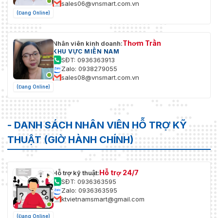
sales06@vnsmart.com.vn
(Đang Online)
Thơm Trần
Nhân viên kinh doanh:
KHU VỰC MIỀN NAM
SĐT: 0936363913
Zalo: 0938279055
sales08@vnsmart.com.vn
(Đang Online)
- DANH SÁCH NHÂN VIÊN HỖ TRỢ KỸ
THUẬT (GIỜ HÀNH CHÍNH)
Hỗ trợ 24/7
Hỗ trợ kỹ thuật:
SĐT: 0936363595
Zalo: 0936363595
ktvietnamsmart@gmail.com
(Đang Online)