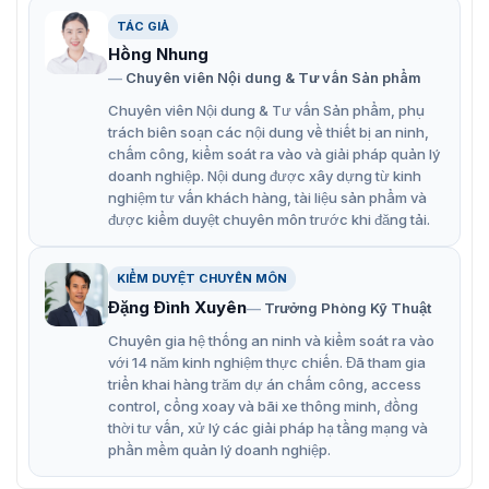
TÁC GIẢ
Có pin lưu điện giữ dữ liệu khi mất nguồn
Hồng Nhung
Kết nối nhanh với máy tính qua USB Flash Disk, dễ
Chuyên viên Nội dung & Tư vấn Sản phẩm
xuất báo cáo Excel
Chuyên viên Nội dung & Tư vấn Sản phẩm, phụ
Hiển thị tên nhân viên sau mỗi lần chấm, thuận tiện
trách biên soạn các nội dung về thiết bị an ninh,
chấm công, kiểm soát ra vào và giải pháp quản lý
kiểm tra
doanh nghiệp. Nội dung được xây dựng từ kinh
Phù hợp doanh nghiệp văn phòng, nhà hàng, cửa
nghiệm tư vấn khách hàng, tài liệu sản phẩm và
hàng bán lẻ, xưởng nhỏ
được kiểm duyệt chuyên môn trước khi đăng tải.
Nếu bạn đang tìm máy chấm công giá tốt, dễ vận hành
KIỂM DUYỆT CHUYÊN MÔN
và phù hợp mô hình nhân sự nhỏ, GIGATA 777 là lựa
Đặng Đình Xuyên
chọn đáng cân nhắc. Liên hệ ngay VietnamSmart để
Trưởng Phòng Kỹ Thuật
được tư vấn giải pháp chấm công – kiểm soát ra vào phù
Chuyên gia hệ thống an ninh và kiểm soát ra vào
hợp với nhu cầu thực tế của doanh nghiệp.
với 14 năm kinh nghiệm thực chiến. Đã tham gia
triển khai hàng trăm dự án chấm công, access
☎️ Hotline: 093.6611.372
control, cổng xoay và bãi xe thông minh, đồng
thời tư vấn, xử lý các giải pháp hạ tầng mạng và
phần mềm quản lý doanh nghiệp.