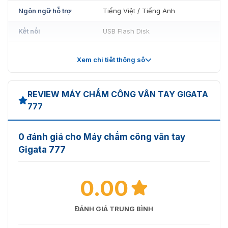
Ngôn ngữ hỗ trợ
Tiếng Việt / Tiếng Anh
Kết nối
USB Flash Disk
Pin lưu điện
Có (lưu dữ liệu khi mất điện)
Xem chi tiết thông số
Hiển thị thông tin
Tên nhân viên trên màn hình
Hẹn giờ tắt/mở, mật khẩu bảo vệ,
REVIEW MÁY CHẤM CÔNG VÂN TAY GIGATA
Tính năng khác
chuông báo giờ
777
Văn phòng nhỏ, quán ăn, cửa
Phù hợp sử dụng
hàng, xưởng quy mô ít nhân sự
0 đánh giá cho Máy chấm công vân tay
Gigata 777
0.00
ĐÁNH GIÁ TRUNG BÌNH