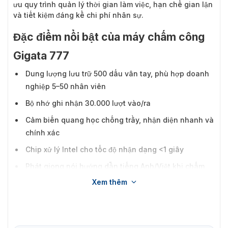
ưu quy trình quản lý thời gian làm việc, hạn chế gian lận
và tiết kiệm đáng kể chi phí nhân sự.
Đặc điểm nổi bật của máy chấm công
Gigata 777
Dung lượng lưu trữ 500 dấu vân tay, phù hợp doanh
nghiệp 5–50 nhân viên
Bộ nhớ ghi nhận 30.000 lượt vào/ra
Cảm biến quang học chống trầy, nhận diện nhanh và
chính xác
Chip xử lý Intel cho tốc độ nhận dạng <1 giây
Phát giọng nói hướng dẫn tiếng Anh/Việt khi chấm
công
Xem thêm
Màn hình màu TFT 3.5 inch hiển thị rõ ràng thông tin
nhân viên
Hỗ trợ mật khẩu bảo vệ, hẹn giờ tắt/mở máy