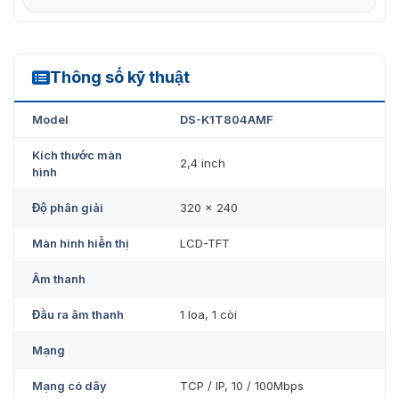
Thông số kỹ thuật
DS-K1T804AMF
Máy chấm công vân tay Hikvision DS-K1T804AMF chính hãng
Model
DS-K1T804AMF
được lắp đặt bởi VietnamSmart
Kích thước màn
2,4 inch
hình
Ứng dụng thực tế của máy chấm công
Độ phân giải
320 × 240
vân tay DS-K1T804AMF
Màn hình hiển thị
LCD-TFT
Thiết bị chấm công vân tay Hikvision DS-K1T804AMF
phù hợp với nhiều môi trường khác nhau:
Âm thanh
Văn phòng công ty
Đầu ra âm thanh
1 loa, 1 còi
Nhà máy, xưởng sản xuất
Mạng
Trường học, bệnh viện
Tòa nhà thương mại
Mạng có dây
TCP / IP, 10 / 100Mbps