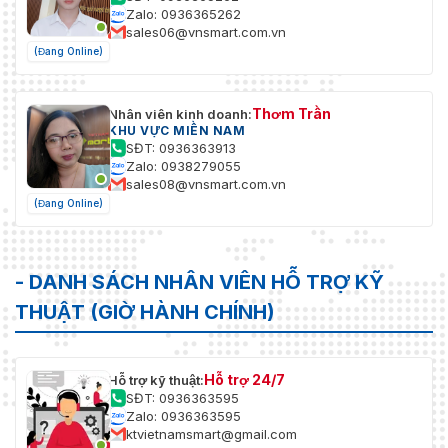
Zalo: 0936365262
sales06@vnsmart.com.vn
(Đang Online)
Thơm Trần
Nhân viên kinh doanh:
KHU VỰC MIỀN NAM
SĐT: 0936363913
Zalo: 0938279055
sales08@vnsmart.com.vn
(Đang Online)
- DANH SÁCH NHÂN VIÊN HỖ TRỢ KỸ
THUẬT (GIỜ HÀNH CHÍNH)
Hỗ trợ 24/7
Hỗ trợ kỹ thuật:
SĐT: 0936363595
Zalo: 0936363595
ktvietnamsmart@gmail.com