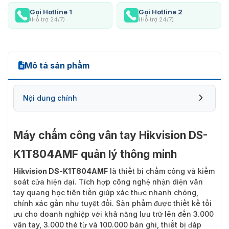
Gọi Hotline 1
Gọi Hotline 2
(Hỗ trợ 24/7)
(Hỗ trợ 24/7)
Mô tả sản phẩm
Nội dung chính
Máy chấm công vân tay Hikvision DS-
K1T804AMF quản lý thông minh
Tính năng nổi bật của Hikvision DS-
K1T804AMF
Hikvision DS-K1T804AMF
là thiết bị chấm công và kiểm
soát cửa hiện đại. Tích hợp công nghệ nhận diện vân
tay quang học tiên tiến giúp xác thực nhanh chóng,
chính xác gần như tuyệt đối. Sản phẩm được thiết kế tối
ưu cho doanh nghiệp với khả năng lưu trữ lên đến 3.000
vân tay, 3.000 thẻ từ và 100.000 bản ghi, thiết bị đáp