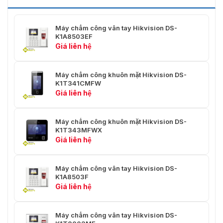
vân tay
Thời gian nhận
＜ 1 giây
Máy chấm công vân tay Hikvision DS-
dạng vân tay
K1A8503EF
Giá liên hệ
Thông tin chung
Chỉ báo
Đỏ/xanh lá
Máy chấm công khuôn mặt Hikvision DS-
K1T341CMFW
Nguồn điện
12 VDC / 1 A
Giá liên hệ
-10 ° C ~ +55 ° C (14 ° F đến
Nhiệt độ làm việc
Máy chấm công khuôn mặt Hikvision DS-
+131 ° F)
K1T343MFWX
Giá liên hệ
Độ ẩm
10% - 90% (không ngưng tụ)
Đen, Vàng, Bạc, Trắng ( Tùy
Màu sắc
Máy chấm công vân tay Hikvision DS-
chọn )
K1A8503F
Giá liên hệ
205 × 76,5 × 37 mm (8,07 "×
Kích thước
3,01" × 1,46 ")
Máy chấm công vân tay Hikvision DS-
Hướng dẫn lắp đặt
Lắp đặt bề mặt