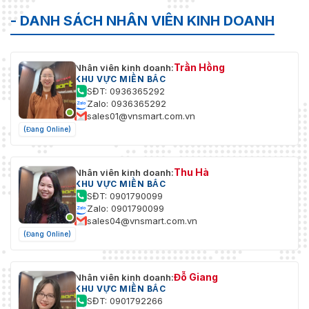
- DANH SÁCH NHÂN VIÊN KINH DOANH
Trần Hồng
Nhân viên kinh doanh:
KHU VỰC MIỀN BẮC
SĐT: 0936365292
Zalo: 0936365292
sales01@vnsmart.com.vn
(Đang Online)
Thu Hà
Nhân viên kinh doanh:
KHU VỰC MIỀN BẮC
SĐT: 0901790099
Zalo: 0901790099
sales04@vnsmart.com.vn
(Đang Online)
Đỗ Giang
Nhân viên kinh doanh:
KHU VỰC MIỀN BẮC
SĐT: 0901792266