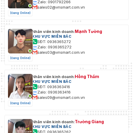
Zalo: 0901792266
sales02@vnsmart.com.vn
(Đang Online)
Mạnh Tường
Nhân viên kinh doanh:
KHU VỰC MIỀN BẮC
SĐT: 0936365272
Zalo: 0936365272
sales03@vnsmart.com.vn
(Đang Online)
Hồng Thắm
Nhân viên kinh doanh:
KHU VỰC MIỀN BẮC
SĐT: 0936363416
Zalo: 0936363416
sales09@vnsmart.com.vn
(Đang Online)
Trường Giang
Nhân viên kinh doanh:
KHU VỰC MIỀN BẮC
SĐT: 0936365262