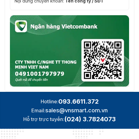
Nội dung chuyển khoản:
Tên công ty / SĐT
093.6611.372
Hotline:
sales@vnsmart.com.vn
Email:
(024) 3.7824073
Hỗ trợ trực tuyến: