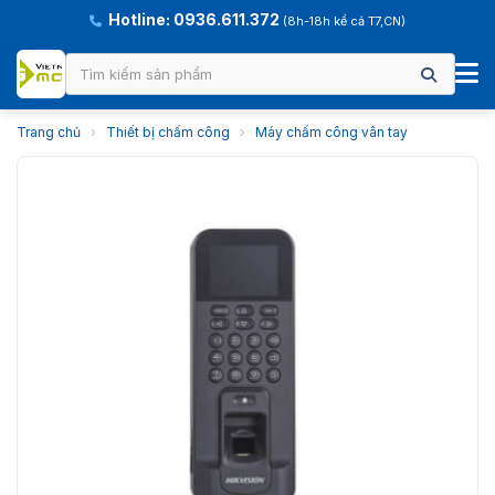
Hotline: 0936.611.372
(8h-18h kể cả T7,CN)
Trang chủ
›
Thiết bị chấm công
›
Máy chấm công vân tay