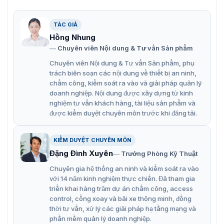
Tích hợp kiểm soát an ninh toàn diện
Không chỉ là máy chấm công, Hikvision DS-K1T804AMF
TÁC GIẢ
còn đóng vai trò như một thiết bị kiểm soát ra vào
Hồng Nhung
chuyên nghiệp với các tính năng:
Chuyên viên Nội dung & Tư vấn Sản phẩm
Cảnh báo cửa mở quá lâu
Chuyên viên Nội dung & Tư vấn Sản phẩm, phụ
trách biên soạn các nội dung về thiết bị an ninh,
Cảnh báo đột nhập trái phép
chấm công, kiểm soát ra vào và giải pháp quản lý
doanh nghiệp. Nội dung được xây dựng từ kinh
Chống phá hoại thiết bị
nghiệm tư vấn khách hàng, tài liệu sản phẩm và
Tích hợp chuông cửa
được kiểm duyệt chuyên môn trước khi đăng tải.
=> Giúp doanh nghiệp nâng cao mức độ an ninh và kiểm
soát hiệu quả.
KIỂM DUYỆT CHUYÊN MÔN
Đặng Đình Xuyên
Trưởng Phòng Kỹ Thuật
Chuyên gia hệ thống an ninh và kiểm soát ra vào
với 14 năm kinh nghiệm thực chiến. Đã tham gia
triển khai hàng trăm dự án chấm công, access
control, cổng xoay và bãi xe thông minh, đồng
thời tư vấn, xử lý các giải pháp hạ tầng mạng và
phần mềm quản lý doanh nghiệp.