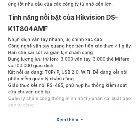
ứng tốt nhu cầu của các công ty từ nhỏ đến lớn.
Tính năng nổi bật của Hikvision DS-
K1T804AMF
Nhận diện vân tay nhanh, độ chính xác cao
Công nghệ vân tay quang học tiên tiến xác thực < 1 giây.
Hạn chế sai sót và gian lận chấm công
Dung lượng lưu trữ lớn: 3.000 vân tay, 3.000 thẻ Mifare
và 100.000 giao dịch
Kết nối đa dạng: TCP/IP, USB 2.0, WiFi. Dễ dàng kết nối
phần mềm quản lý chấm công
Giáo thức kết nối RS-485, phù hợp hệ thống kiểm soát
cửa chuyên nghiệp
Quản lý chấm công thông minh hỗ trợ phân ca, xuất báo
cáo tự động
Thiết kế nhỏ gọn phù hợp lắp đặt tại nhiều vị trí lắp đặt,
dễ lắp đặt
Xem thêm
Màn hình LCD màu 2.4 inch giao diện thân thiện, dễ sử
dụng