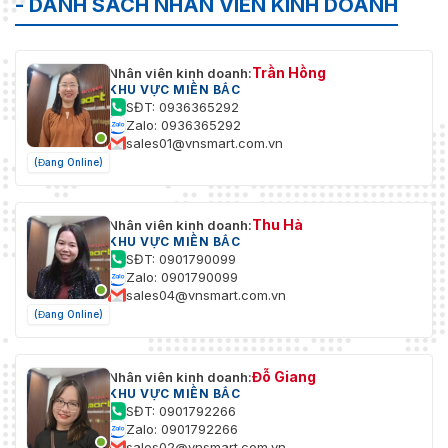
- DANH SÁCH NHÂN VIÊN KINH DOANH
Trần Hồng
Nhân viên kinh doanh:
KHU VỰC MIỀN BẮC
SĐT: 0936365292
Zalo: 0936365292
sales01@vnsmart.com.vn
(Đang Online)
Thu Hà
Nhân viên kinh doanh:
KHU VỰC MIỀN BẮC
SĐT: 0901790099
Zalo: 0901790099
sales04@vnsmart.com.vn
(Đang Online)
Đỗ Giang
Nhân viên kinh doanh:
KHU VỰC MIỀN BẮC
SĐT: 0901792266
Zalo: 0901792266
sales02@vnsmart.com.vn