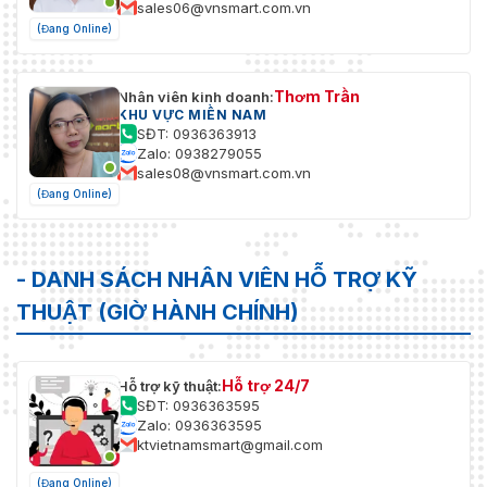
sales06@vnsmart.com.vn
(Đang Online)
Thơm Trần
Nhân viên kinh doanh:
KHU VỰC MIỀN NAM
SĐT: 0936363913
Zalo: 0938279055
sales08@vnsmart.com.vn
(Đang Online)
- DANH SÁCH NHÂN VIÊN HỖ TRỢ KỸ
THUẬT (GIỜ HÀNH CHÍNH)
Hỗ trợ 24/7
Hỗ trợ kỹ thuật:
SĐT: 0936363595
Zalo: 0936363595
ktvietnamsmart@gmail.com
(Đang Online)