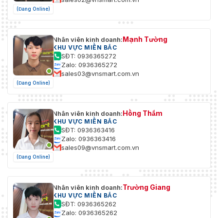
(Đang Online)
Mạnh Tường
Nhân viên kinh doanh:
KHU VỰC MIỀN BẮC
SĐT: 0936365272
Zalo: 0936365272
sales03@vnsmart.com.vn
(Đang Online)
Hồng Thắm
Nhân viên kinh doanh:
KHU VỰC MIỀN BẮC
SĐT: 0936363416
Zalo: 0936363416
sales09@vnsmart.com.vn
(Đang Online)
Trường Giang
Nhân viên kinh doanh:
KHU VỰC MIỀN BẮC
SĐT: 0936365262
Zalo: 0936365262