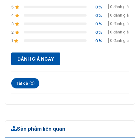
(Non-condensing)
5
0%
| 0 đánh giá
Kích thước
93 X 170 X 40 mm
4
0%
| 0 đánh giá
3
0%
| 0 đánh giá
Ứng dụng
Chấm công, kiểm soát cửa
2
0%
| 0 đánh giá
1
0%
| 0 đánh giá
ĐÁNH GIÁ NGAY
Tất cả (0)
Sản phẩm liên quan