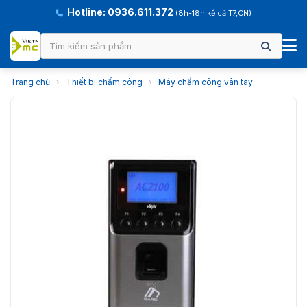
Hotline: 0936.611.372
(8h-18h kể cả T7,CN)
Trang chủ
›
Thiết bị chấm công
›
Máy chấm công vân tay