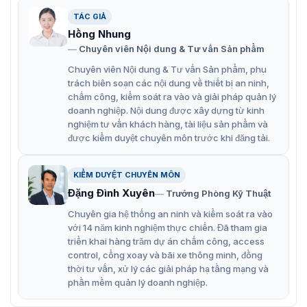
T
hiết kết vượt trội
TÁC GIẢ
Hồng Nhung
Virdi AC-2100
được trang bị màn hình LCD LED hiển thị
rõ ràng, sắc nét, giúp người dùng dễ dàng thao tác và
Chuyên viên Nội dung & Tư vấn Sản phẩm
theo dõi thông tin. Thiết kế dạng đứng tinh tế, hiện đại,
Chuyên viên Nội dung & Tư vấn Sản phẩm, phụ
phù hợp với nhiều không gian làm việc. Đặc biệt, công
trách biên soạn các nội dung về thiết bị an ninh,
nghệ cảm biến lân cận giúp máy tự động nhận diện
chấm công, kiểm soát ra vào và giải pháp quản lý
người dùng khi đến gần, tiết kiệm điện năng và tăng tính
doanh nghiệp. Nội dung được xây dựng từ kinh
tiện dụng.
nghiệm tư vấn khách hàng, tài liệu sản phẩm và
được kiểm duyệt chuyên môn trước khi đăng tải.
Khả năng chống chịu môi trường
Tiêu Chuẩn IPX3: Với tiêu chuẩn IPX3 về khả năng
KIỂM DUYỆT CHUYÊN MÔN
chống bụi và chống thấm nước, Virdi AC-2100 hoạt động
Đặng Đình Xuyên
Trưởng Phòng Kỹ Thuật
bền bỉ trong nhiều điều kiện môi trường khác nhau, từ
Chuyên gia hệ thống an ninh và kiểm soát ra vào
văn phòng đến các công trường xây dựng, nhà xưởng,
với 14 năm kinh nghiệm thực chiến. Đã tham gia
khu công nghiệp. Điều này đảm bảo thiết bị luôn hoạt
triển khai hàng trăm dự án chấm công, access
động ổn định và tin cậy.
control, cổng xoay và bãi xe thông minh, đồng
thời tư vấn, xử lý các giải pháp hạ tầng mạng và
Tích hợp tính năng an ninh cao cấp
phần mềm quản lý doanh nghiệp.
Chức Năng Anti-passback: Khi kết hợp với đầu đọc thẻ