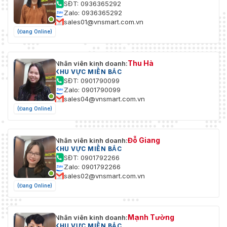
SĐT: 0936365292
Zalo: 0936365292
sales01@vnsmart.com.vn
(Đang Online)
Thu Hà
Nhân viên kinh doanh:
KHU VỰC MIỀN BẮC
SĐT: 0901790099
Zalo: 0901790099
sales04@vnsmart.com.vn
(Đang Online)
Đỗ Giang
Nhân viên kinh doanh:
KHU VỰC MIỀN BẮC
SĐT: 0901792266
Zalo: 0901792266
sales02@vnsmart.com.vn
(Đang Online)
Mạnh Tường
Nhân viên kinh doanh:
KHU VỰC MIỀN BẮC