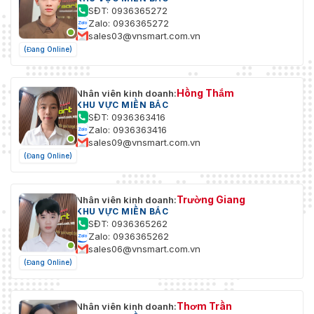
SĐT: 0936365272
Zalo: 0936365272
sales03@vnsmart.com.vn
(Đang Online)
Hồng Thắm
Nhân viên kinh doanh:
KHU VỰC MIỀN BẮC
SĐT: 0936363416
Zalo: 0936363416
sales09@vnsmart.com.vn
(Đang Online)
Trường Giang
Nhân viên kinh doanh:
KHU VỰC MIỀN BẮC
SĐT: 0936365262
Zalo: 0936365262
sales06@vnsmart.com.vn
(Đang Online)
Thơm Trần
Nhân viên kinh doanh: