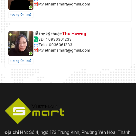
ktvietnamsmart@gmail.com
(Đang Online)
Thu Hương
Hỗ trợ kỹ thuật:
SĐT: 0936361233
Zalo: 0936361233
ktvietnamsmart@gmail.com
(Đang Online)
Địa chỉ HN:
Số 4, ngõ 173 Trung Kính, Phường Yên Hòa, Thành