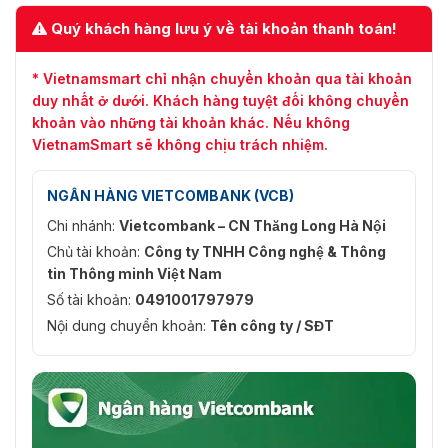
Quý khách hàng lưu ý về tài khoản thanh toán!
* Vietnamsmart chỉ nhận chuyển khoản qua tài khoản
duy nhất ở dưới. Khách hàng tuyệt đối không chuyển
khoản vào những tài khoản khác. Nếu không
VietnamSmart sẽ không chịu trách nhiệm.
NGÂN HÀNG VIETCOMBANK (VCB)
Chi nhánh:
Vietcombank – CN Thăng Long Hà Nội
Chủ tài khoản:
Công ty TNHH Công nghệ & Thông
tin Thông minh Việt Nam
Số tài khoản:
0491001797979
Nội dung chuyển khoản:
Tên công ty / SĐT