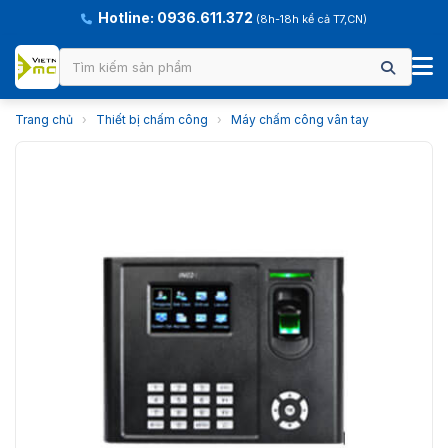
Hotline: 0936.611.372
(8h-18h kể cả T7,CN)
Trang chủ
›
Thiết bị chấm công
›
Máy chấm công vân tay