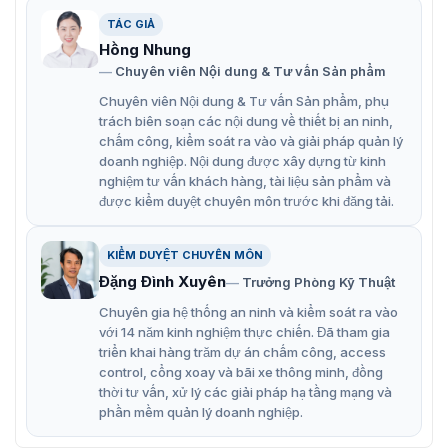
Máy chấm công vân tay ZKTeco IN02
TÁC GIẢ
Hồng Nhung
Sản phẩm hỗ trợ công nghệ quét vân tay hiện đại, hoạt
Chuyên viên Nội dung & Tư vấn Sản phẩm
động dưới nguồn sáng mạnh với độ chính xác cao với
vân tay xước, ướt, thô ráp. Model này có dung lượng lưu
Chuyên viên Nội dung & Tư vấn Sản phẩm, phụ
trữ lớn, phù hợp lắp đặt tại nhà xưởng hay văn phòng.
trách biên soạn các nội dung về thiết bị an ninh,
chấm công, kiểm soát ra vào và giải pháp quản lý
Tính năng nổi bật của máy chấm công
doanh nghiệp. Nội dung được xây dựng từ kinh
nghiệm tư vấn khách hàng, tài liệu sản phẩm và
vân tay ZKTeco IN02
được kiểm duyệt chuyên môn trước khi đăng tải.
ZKTeco IN02
có những tính năng nổi bật trong cách đa
dạng sử dụng với người quản lý. Nhờ vậy mà người quản
KIỂM DUYỆT CHUYÊN MÔN
lý có thể hiệu chuẩn hóa phù nhất để sử dụng tốt hơn
Đặng Đình Xuyên
Trưởng Phòng Kỹ Thuật
cho đơn vị sử dụng của mình.
Chuyên gia hệ thống an ninh và kiểm soát ra vào
Chức năng kiểm tra truy cập và chấm công bằng vân
với 14 năm kinh nghiệm thực chiến. Đã tham gia
tay và thẻ.
triển khai hàng trăm dự án chấm công, access
control, cổng xoay và bãi xe thông minh, đồng
Giao tiếp: TCP/IP, USB (máy chủ và máy khách),
thời tư vấn, xử lý các giải pháp hạ tầng mạng và
RS232/485.
phần mềm quản lý doanh nghiệp.
Pin dự phòng.