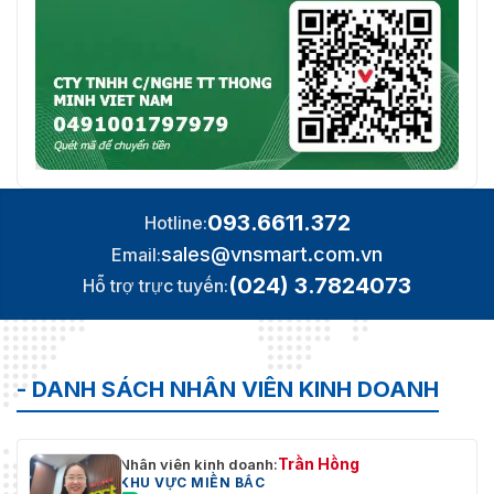
093.6611.372
Hotline:
sales@vnsmart.com.vn
Email:
(024) 3.7824073
Hỗ trợ trực tuyến:
- DANH SÁCH NHÂN VIÊN KINH DOANH
Trần Hồng
Nhân viên kinh doanh:
KHU VỰC MIỀN BẮC