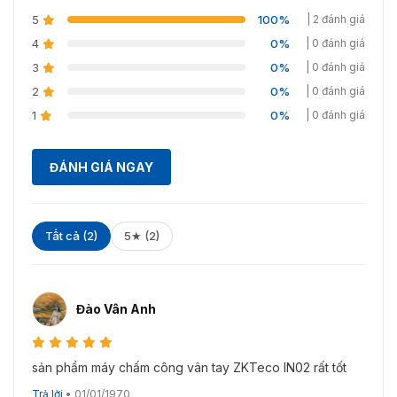
✅ Bảo hành
⭐ 12 tháng
5
100%
| 2 đánh giá
4
0%
| 0 đánh giá
3
0%
| 0 đánh giá
2
0%
| 0 đánh giá
1
0%
| 0 đánh giá
ĐÁNH GIÁ NGAY
Thiết kế của sản phẩm IN02 ZK nhỏ gọn và hiện đại
Tất cả (2)
5★ (2)
Đào Vân Anh
sản phẩm máy chấm công vân tay ZKTeco IN02 rất tốt
Trả lời
•
01/01/1970