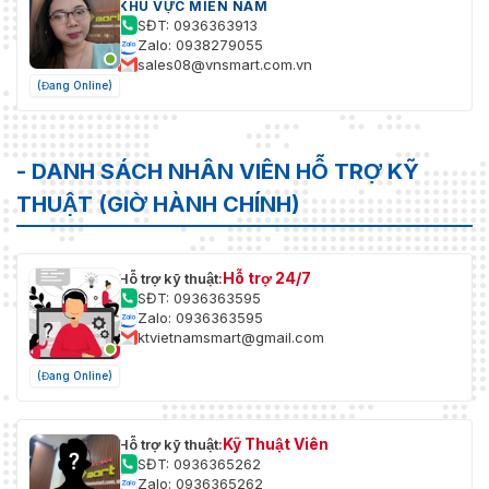
KHU VỰC MIỀN NAM
SĐT: 0936363913
Zalo: 0938279055
sales08@vnsmart.com.vn
(Đang Online)
- DANH SÁCH NHÂN VIÊN HỖ TRỢ KỸ
THUẬT (GIỜ HÀNH CHÍNH)
Hỗ trợ 24/7
Hỗ trợ kỹ thuật:
SĐT: 0936363595
Zalo: 0936363595
ktvietnamsmart@gmail.com
(Đang Online)
Kỹ Thuật Viên
Hỗ trợ kỹ thuật:
SĐT: 0936365262
Zalo: 0936365262