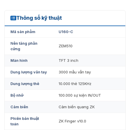
Dưới đây là một số hình ảnh chi tiết của máy chấm công
vân tay ZKTeco U160-C mà quý khách hàng có thể theo
dõi.
Thông số kỹ thuật
U160-C
Mã sản phẩm
U160-C
Nền tảng phần
ZEM510
cứng
Màn hình
TFT 3 inch
Dung lượng vân tay
3000 mẫu vẫn tay
Dung lượng thẻ
10.000 thẻ 125KHz
Bộ nhớ
100.000 sự kiện IN/OUT
Ảnh thực tế máy chấm công U160C vừa khui hộp
Cảm biến
Cảm biến quang ZK
Phiên bản thuật
ZK Finger v10.0
toán