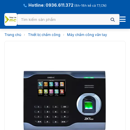
Hotline: 0936.611.372
(8h-18h kể cả T7,CN)
Trang chủ
›
Thiết bị chấm công
›
Máy chấm công vân tay