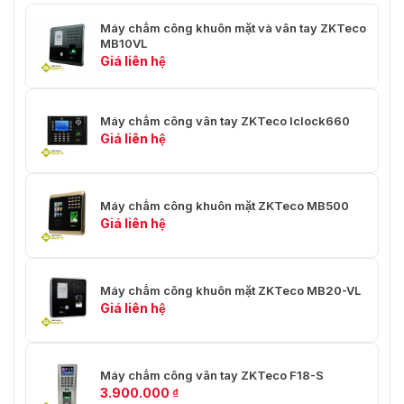
Máy chấm công khuôn mặt và vân tay ZKTeco
MB10VL
Vietnamsmart – Chuyên cung cấp các sản phẩm thiết bị chấm
Giá liên hệ
công giá rẻ, uy tín và chất lượng
Liên hệ ngay với VietnamSmart để nhận thêm những tư
Máy chấm công vân tay ZKTeco Iclock660
vấn miễn phí – báo giá tốt nhất đến khách hàng khi mua
Giá liên hệ
các sản phẩm quan tâm:
Hotline: 0936.611.372
Máy chấm công khuôn mặt ZKTeco MB500
Trường học: Số 4, ngõ 173 Trung Kính, Yên Hòa, Cầu
Giá liên hệ
Giấy, Hà Nội
Máy chấm công khuôn mặt ZKTeco MB20-VL
Giá liên hệ
Máy chấm công vân tay ZKTeco F18-S
3.900.000
₫