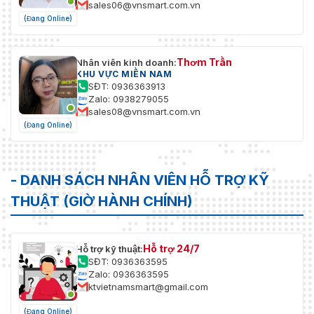
sales06@vnsmart.com.vn
(Đang Online)
Thơm Trần
Nhân viên kinh doanh:
KHU VỰC MIỀN NAM
SĐT: 0936363913
Zalo: 0938279055
sales08@vnsmart.com.vn
(Đang Online)
- DANH SÁCH NHÂN VIÊN HỖ TRỢ KỸ
THUẬT (GIỜ HÀNH CHÍNH)
Hỗ trợ 24/7
Hỗ trợ kỹ thuật:
SĐT: 0936363595
Zalo: 0936363595
ktvietnamsmart@gmail.com
(Đang Online)