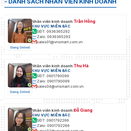
- DANH SÁCH NHÂN VIÊN KINH DOANH
Trần Hồng
Nhân viên kinh doanh:
KHU VỰC MIỀN BẮC
SĐT: 0936365292
Zalo: 0936365292
sales01@vnsmart.com.vn
(Đang Online)
Thu Hà
Nhân viên kinh doanh:
KHU VỰC MIỀN BẮC
SĐT: 0901790099
Zalo: 0901790099
sales04@vnsmart.com.vn
(Đang Online)
Đỗ Giang
Nhân viên kinh doanh:
KHU VỰC MIỀN BẮC
SĐT: 0901792266
Zalo: 0901792266
sales02@vnsmart.com.vn