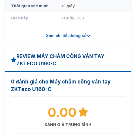
Thời gian xác minh
<1 giây
Giao tiếp
TCP/IP, USB
Nguồn cấp
DC 12V 1.5A
Xem chi tiết thông số
Nhiệt độ hoạt động
0 °C ~ 45 °C
Độ ẩm
20% -80%
REVIEW MÁY CHẤM CÔNG VÂN TAY
ZKTECO U160-C
Máy chấm công ZKTeco U160 có màn hình màu với giao diện
Kích thước
190 x 140 x 46mm
đơn giản
Trọng lượng
1,05kg
0 đánh giá cho Máy chấm công vân tay
ZKTeco U160-C
0.00
ĐÁNH GIÁ TRUNG BÌNH