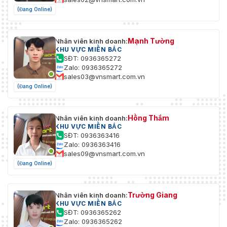
(Đang Online)
Mạnh Tường
Nhân viên kinh doanh:
KHU VỰC MIỀN BẮC
SĐT: 0936365272
Zalo: 0936365272
sales03@vnsmart.com.vn
(Đang Online)
Hồng Thắm
Nhân viên kinh doanh:
KHU VỰC MIỀN BẮC
SĐT: 0936363416
Zalo: 0936363416
sales09@vnsmart.com.vn
(Đang Online)
Trường Giang
Nhân viên kinh doanh:
KHU VỰC MIỀN BẮC
SĐT: 0936365262
Zalo: 0936365262